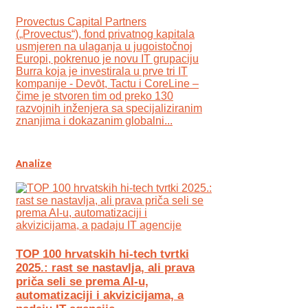
Provectus Capital Partners
(„Provectus“), fond privatnog kapitala
usmjeren na ulaganja u jugoistočnoj
Europi, pokrenuo je novu IT grupaciju
Burra koja je investirala u prve tri IT
kompanije - Devōt, Tactu i CoreLine –
čime je stvoren tim od preko 130
razvojnih inženjera sa specijaliziranim
znanjima i dokazanim globalni...
Analize
TOP 100 hrvatskih hi-tech tvrtki
2025.: rast se nastavlja, ali prava
priča seli se prema AI-u,
automatizaciji i akvizicijama, a