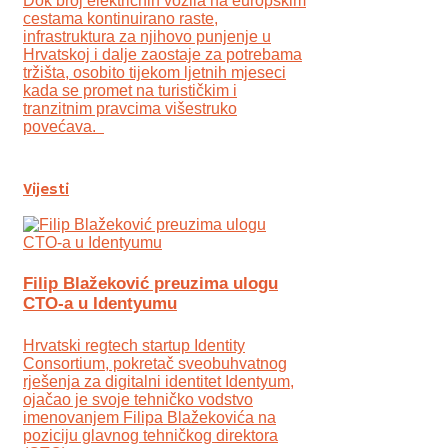
Dok broj električnih vozila na europskim
cestama kontinuirano raste,
infrastruktura za njihovo punjenje u
Hrvatskoj i dalje zaostaje za potrebama
tržišta, osobito tijekom ljetnih mjeseci
kada se promet na turističkim i
tranzitnim pravcima višestruko
povećava.
Vijesti
Filip Blažeković preuzima ulogu
CTO-a u Identyumu
Hrvatski regtech startup Identity
Consortium, pokretač sveobuhvatnog
rješenja za digitalni identitet Identyum,
ojаčao je svoje tehničko vodstvo
imenovanjem Filipa Blažekovića na
poziciju glavnog tehničkog direktora