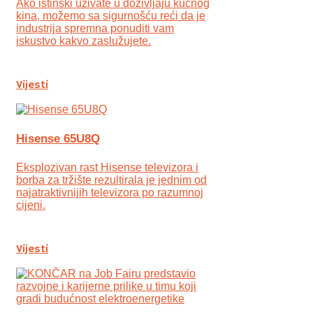
Ako istinski uživate u doživljaju kućnog
kina, možemo sa sigurnošću reći da je
industrija spremna ponuditi vam
iskustvo kakvo zaslužujete.
Vijesti
Hisense 65U8Q
Eksplozivan rast Hisense televizora i
borba za tržište rezultirala je jednim od
najatraktivnijih televizora po razumnoj
cijeni.
Vijesti