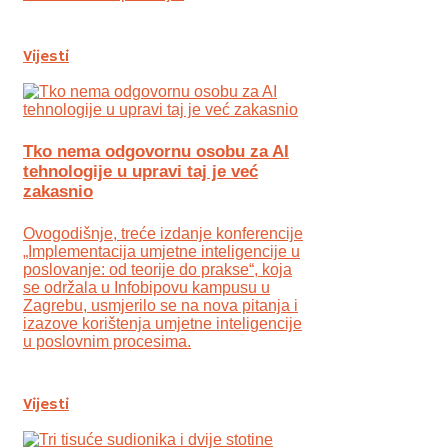
Vijesti
Tko nema odgovornu osobu za AI
tehnologije u upravi taj je već
zakasnio
Ovogodišnje, treće izdanje konferencije
„Implementacija umjetne inteligencije u
poslovanje: od teorije do prakse“, koja
se održala u Infobipovu kampusu u
Zagrebu, usmjerilo se na nova pitanja i
izazove korištenja umjetne inteligencije
u poslovnim procesima.
Vijesti