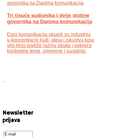
Tri tisuće sudionika i dvije stotine
govornika na Danima komunikacija
Dani komunikacija okupili su industriju
u koncentraciji ljudi, ideja i iskustva koja
vrlo brzo podiže razinu struke i pokreće
konkretne teme, smjerove i suradnje.
.
Newsletter
prijava