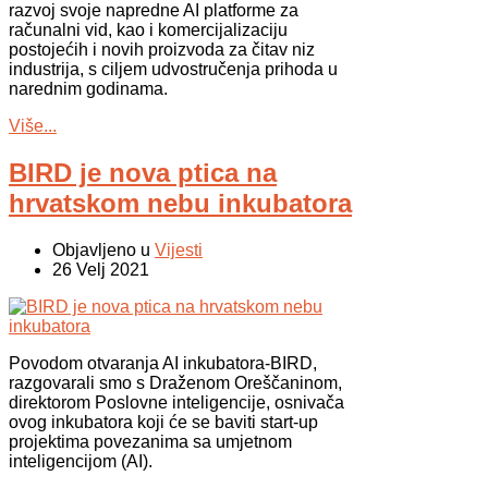
razvoj svoje napredne AI platforme za
računalni vid, kao i komercijalizaciju
postojećih i novih proizvoda za čitav niz
industrija, s ciljem udvostručenja prihoda u
narednim godinama.
Više...
BIRD je nova ptica na
hrvatskom nebu inkubatora
Objavljeno u
Vijesti
26 Velj 2021
Povodom otvaranja AI inkubatora-BIRD,
razgovarali smo s Draženom Oreščaninom,
direktorom Poslovne inteligencije, osnivača
ovog inkubatora koji će se baviti start-up
projektima povezanima sa umjetnom
inteligencijom (AI).