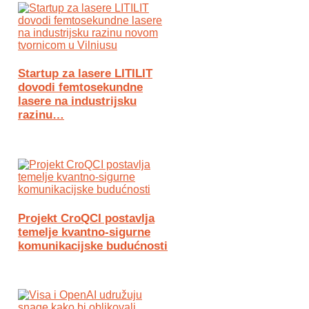
Startup za lasere LITILIT
dovodi femtosekundne
lasere na industrijsku
razinu…
Projekt CroQCI postavlja
temelje kvantno-sigurne
komunikacijske budućnosti