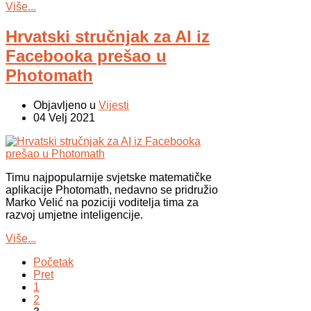
Više...
Hrvatski stručnjak za AI iz
Facebooka prešao u
Photomath
Objavljeno u
Vijesti
04 Velj 2021
Timu najpopularnije svjetske matematičke
aplikacije Photomath, nedavno se pridružio
Marko Velić na poziciji voditelja tima za
razvoj umjetne inteligencije.
Više...
Početak
Pret
1
2