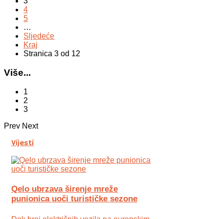
3
4
5
…
Sljedeće
Kraj
Stranica 3 od 12
Više...
1
2
3
Prev
Next
Vijesti
Qelo ubrzava širenje mreže
punionica uoči turističke sezone