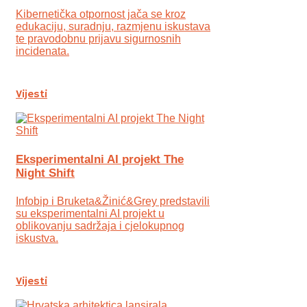
Kibernetička otpornost jača se kroz
edukaciju, suradnju, razmjenu iskustava
te pravodobnu prijavu sigurnosnih
incidenata.
Vijesti
Eksperimentalni AI projekt The
Night Shift
Infobip i Bruketa&Žinić&Grey predstavili
su eksperimentalni AI projekt u
oblikovanju sadržaja i cjelokupnog
iskustva.
Vijesti