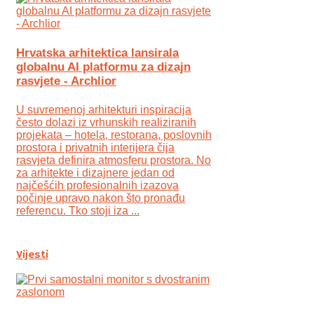
Hrvatska arhitektica lansirala
globalnu AI platformu za dizajn
rasvjete - Archlior
U suvremenoj arhitekturi inspiracija
često dolazi iz vrhunskih realiziranih
projekata – hotela, restorana, poslovnih
prostora i privatnih interijera čija
rasvjeta definira atmosferu prostora. No
za arhitekte i dizajnere jedan od
najčešćih profesionalnih izazova
počinje upravo nakon što pronađu
referencu. Tko stoji iza ...
Vijesti