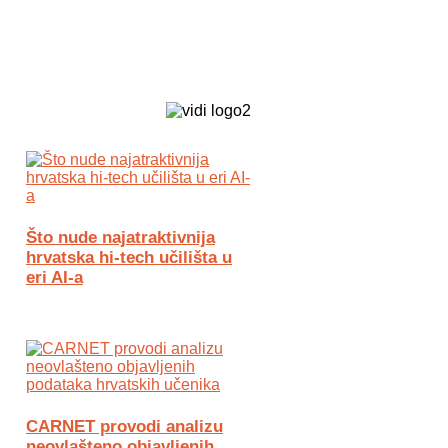
Biz Tech web portal powered by
Što nude najatraktivnija
hrvatska hi-tech učilišta u
eri AI-a
CARNET provodi analizu
neovlašteno objavljenih