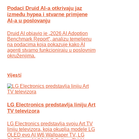
Podaci Druid AI-a otkrivaju jaz
između hypea i stvarne primjene
AI-a u poslovanju
Druid AI objavio je „2026 AI Adoption
Benchmark Report“, analizu temeljenu
na podacima koja pokazuje kako AI
agenti stvarno funkcioniraju u poslovnim
okruženjima.
Vijesti
LG Electronics predstavlja liniju Art
TV televizora
LG Electronics predstavlja svoju Art TV
liniju televizora, koja okuplja modele LG
OLED evo AI W6 Wallpaper TV, LG