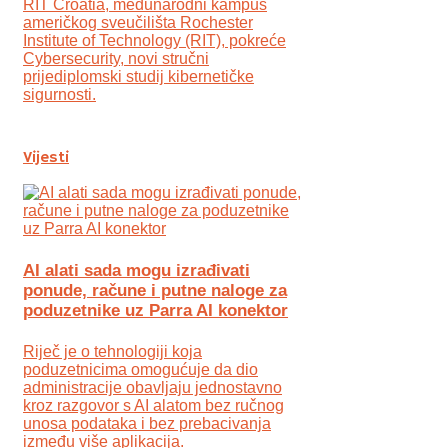
RIT Croatia, međunarodni kampus
američkog sveučilišta Rochester
Institute of Technology (RIT), pokreće
Cybersecurity, novi stručni
prijediplomski studij kibernetičke
sigurnosti.
Vijesti
AI alati sada mogu izrađivati
ponude, račune i putne naloge za
poduzetnike uz Parra AI konektor
Riječ je o tehnologiji koja
poduzetnicima omogućuje da dio
administracije obavljaju jednostavno
kroz razgovor s AI alatom bez ručnog
unosa podataka i bez prebacivanja
između više aplikacija.