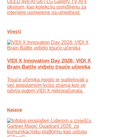
OLED evo AI G6 i LG Gallery TV AI s
okvirom, kao kolekciju osmišljenu za
interijere usmjerene na umjetnost.
Vijesti
VIDI X Innovation Day 2026: VIDI X
Brain Battle vidjelo tisuće učenika
Tisuće učenika moglo je sudjelovati u
već popularnom kvizu znanja koji se
odvija putem VIDI X mikroračunala.
Najave