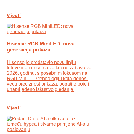
Vijesti
Hisense RGB MiniLED: nova
generacija prikaza
Hisense je predstavio novu liniju
televizora i rješenja za kućnu zabavu za
2026. godinu, s posebnim fokusom na
RGB MiniLED tehnologiju koja donosi
veću preciznost prikaza, bogatije boje i
unaprijeđeno iskustvo gledanja.
Vijesti