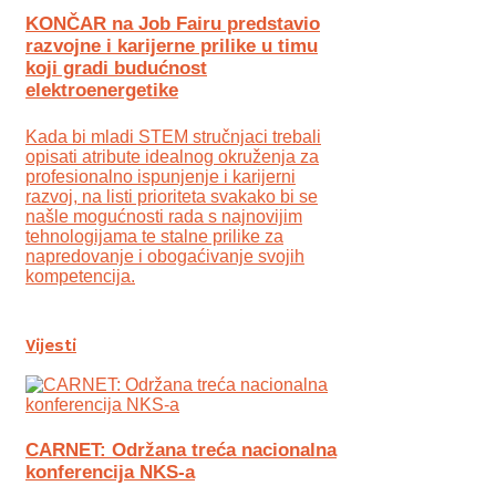
KONČAR na Job Fairu predstavio
razvojne i karijerne prilike u timu
koji gradi budućnost
elektroenergetike
Kada bi mladi STEM stručnjaci trebali
opisati atribute idealnog okruženja za
profesionalno ispunjenje i karijerni
razvoj, na listi prioriteta svakako bi se
našle mogućnosti rada s najnovijim
tehnologijama te stalne prilike za
napredovanje i obogaćivanje svojih
kompetencija.
Vijesti
CARNET: Održana treća nacionalna
konferencija NKS-a