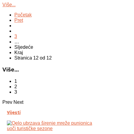
Više...
Početak
Pret
3
…
Sljedeće
Kraj
Stranica 12 od 12
Više...
1
2
3
Prev
Next
Vijesti