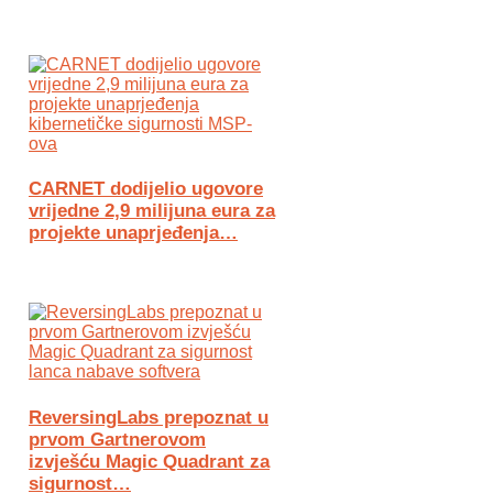
CARNET dodijelio ugovore
vrijedne 2,9 milijuna eura za
projekte unaprjeđenja…
ReversingLabs prepoznat u
prvom Gartnerovom
izvješću Magic Quadrant za
sigurnost…