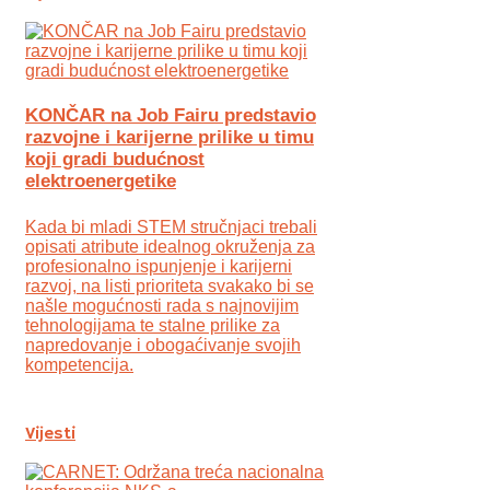
KONČAR na Job Fairu predstavio
razvojne i karijerne prilike u timu
koji gradi budućnost
elektroenergetike
Kada bi mladi STEM stručnjaci trebali
opisati atribute idealnog okruženja za
profesionalno ispunjenje i karijerni
razvoj, na listi prioriteta svakako bi se
našle mogućnosti rada s najnovijim
tehnologijama te stalne prilike za
napredovanje i obogaćivanje svojih
kompetencija.
Vijesti