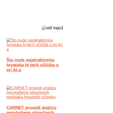
Biz Tech web portal powered by
Što nude najatraktivnija
hrvatska hi-tech učilišta u
eri AI-a
CARNET provodi analizu
neovlašteno objavljenih