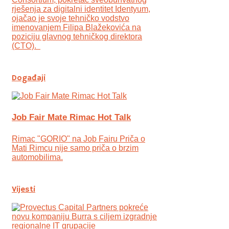
rješenja za digitalni identitet Identyum,
ojаčao je svoje tehničko vodstvo
imenovanjem Filipa Blažekovića na
poziciju glavnog tehničkog direktora
(CTO).
Događaji
Job Fair Mate Rimac Hot Talk
Rimac "GORIO" na Job Fairu Priča o
Mati Rimcu nije samo priča o brzim
automobilima.
Vijesti