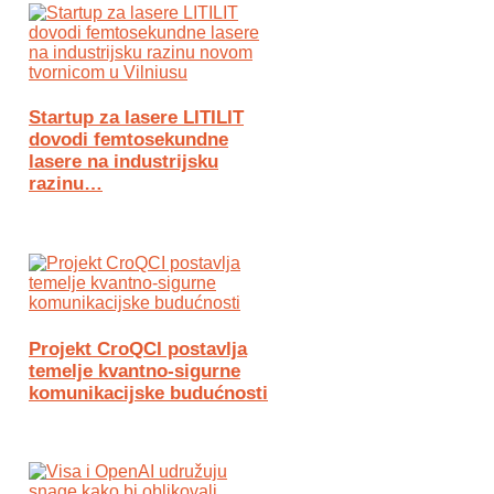
Startup za lasere LITILIT
dovodi femtosekundne
lasere na industrijsku
razinu…
Projekt CroQCI postavlja
temelje kvantno-sigurne
komunikacijske budućnosti