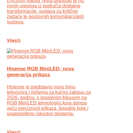
Ericsson Nikola Tesla potpisao je niz
novih ugovora iz područja digitalne
transformacije, sustava za kritične
zadaće te poslovnih komunikacijskih
sustava.
Vijesti
Hisense RGB MiniLED: nova
generacija prikaza
Hisense je predstavio novu liniju
televizora i rješenja za kućnu zabavu za
2026. godinu, s posebnim fokusom na
RGB MiniLED tehnologiju koja donosi
veću preciznost prikaza, bogatije boje i
unaprijeđeno iskustvo gledanja.
Vijesti