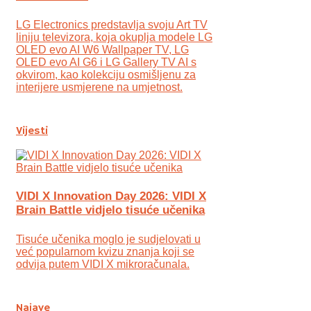
LG Electronics predstavlja svoju Art TV
liniju televizora, koja okuplja modele LG
OLED evo AI W6 Wallpaper TV, LG
OLED evo AI G6 i LG Gallery TV AI s
okvirom, kao kolekciju osmišljenu za
interijere usmjerene na umjetnost.
Vijesti
VIDI X Innovation Day 2026: VIDI X
Brain Battle vidjelo tisuće učenika
Tisuće učenika moglo je sudjelovati u
već popularnom kvizu znanja koji se
odvija putem VIDI X mikroračunala.
Najave