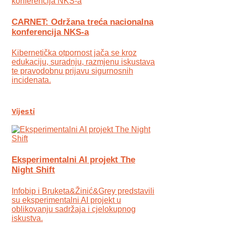
CARNET: Održana treća nacionalna
konferencija NKS-a
Kibernetička otpornost jača se kroz
edukaciju, suradnju, razmjenu iskustava
te pravodobnu prijavu sigurnosnih
incidenata.
Vijesti
Eksperimentalni AI projekt The
Night Shift
Infobip i Bruketa&Žinić&Grey predstavili
su eksperimentalni AI projekt u
oblikovanju sadržaja i cjelokupnog
iskustva.