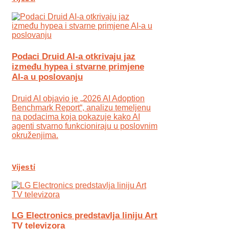
Podaci Druid AI-a otkrivaju jaz
između hypea i stvarne primjene
AI-a u poslovanju
Druid AI objavio je „2026 AI Adoption
Benchmark Report“, analizu temeljenu
na podacima koja pokazuje kako AI
agenti stvarno funkcioniraju u poslovnim
okruženjima.
Vijesti
LG Electronics predstavlja liniju Art
TV televizora