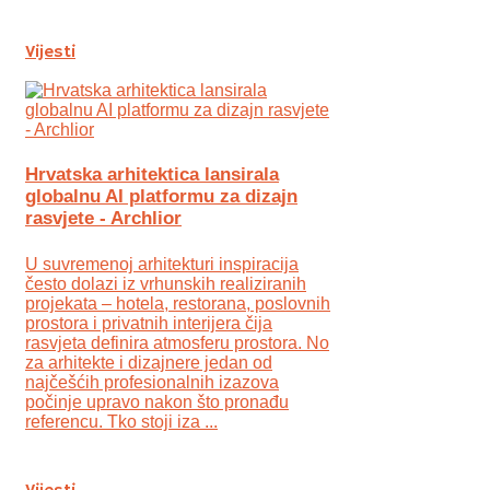
Vijesti
Hrvatska arhitektica lansirala
globalnu AI platformu za dizajn
rasvjete - Archlior
U suvremenoj arhitekturi inspiracija
često dolazi iz vrhunskih realiziranih
projekata – hotela, restorana, poslovnih
prostora i privatnih interijera čija
rasvjeta definira atmosferu prostora. No
za arhitekte i dizajnere jedan od
najčešćih profesionalnih izazova
počinje upravo nakon što pronađu
referencu. Tko stoji iza ...