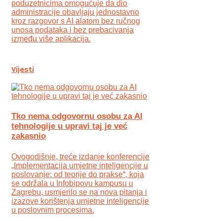
poduzetnicima omogućuje da dio
administracije obavljaju jednostavno
kroz razgovor s AI alatom bez ručnog
unosa podataka i bez prebacivanja
između više aplikacija.
Vijesti
Tko nema odgovornu osobu za AI
tehnologije u upravi taj je već
zakasnio
Ovogodišnje, treće izdanje konferencije
„Implementacija umjetne inteligencije u
poslovanje: od teorije do prakse“, koja
se održala u Infobipovu kampusu u
Zagrebu, usmjerilo se na nova pitanja i
izazove korištenja umjetne inteligencije
u poslovnim procesima.