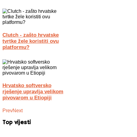
Clutch - zašto hrvatske
tvrtke žele koristiti ovu
platformu?
Hrvatsko softversko
rješenje upravlja velikom
pivovarom u Etiopiji
Prev
Next
Top vijesti