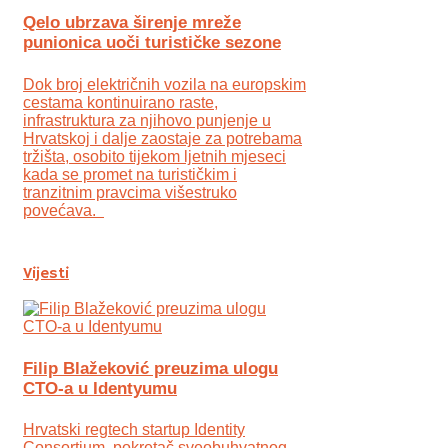
Qelo ubrzava širenje mreže
punionica uoči turističke sezone
Dok broj električnih vozila na europskim
cestama kontinuirano raste,
infrastruktura za njihovo punjenje u
Hrvatskoj i dalje zaostaje za potrebama
tržišta, osobito tijekom ljetnih mjeseci
kada se promet na turističkim i
tranzitnim pravcima višestruko
povećava.
Vijesti
Filip Blažeković preuzima ulogu
CTO-a u Identyumu
Hrvatski regtech startup Identity
Consortium, pokretač sveobuhvatnog