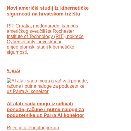
Novi američki studij iz kibernetičke
sigurnosti na hrvatskom tržištu
RIT Croatia, međunarodni kampus
američkog sveučilišta Rochester
Institute of Technology (RIT), pokreće
Cybersecurity, novi stručni
prijediplomski studij kibernetičke
sigurnosti.
Vijesti
AI alati sada mogu izrađivati
ponude, račune i putne naloge za
poduzetnike uz Parra AI konektor
Riječ je o tehnologiji koja