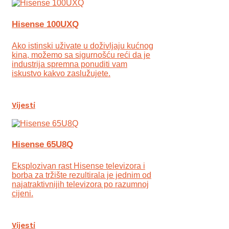
Hisense 100UXQ
Ako istinski uživate u doživljaju kućnog
kina, možemo sa sigurnošću reći da je
industrija spremna ponuditi vam
iskustvo kakvo zaslužujete.
Vijesti
Hisense 65U8Q
Eksplozivan rast Hisense televizora i
borba za tržište rezultirala je jednim od
najatraktivnijih televizora po razumnoj
cijeni.
Vijesti