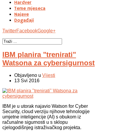
Hardver
Teme mjeseca
Najave
Događaji
Twitter
Facebook
Google+
IBM planira "trenirati"
Watsona za cybersigurnost
Objavljeno u
Vijesti
13 Svi 2016
IBM je u utorak najavio Watson for Cyber
Security, cloud verziju njihove tehnologije
umjetne inteligencije (AI) s obukom iz
računalne sigurnosti u s sklopu
cjelogodišnjeg istraživačkog projekta.