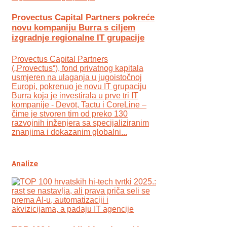
Provectus Capital Partners pokreće
novu kompaniju Burra s ciljem
izgradnje regionalne IT grupacije
Provectus Capital Partners
(„Provectus“), fond privatnog kapitala
usmjeren na ulaganja u jugoistočnoj
Europi, pokrenuo je novu IT grupaciju
Burra koja je investirala u prve tri IT
kompanije - Devōt, Tactu i CoreLine –
čime je stvoren tim od preko 130
razvojnih inženjera sa specijaliziranim
znanjima i dokazanim globalni...
Analize