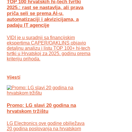
TOP 100 hrvatskih hi-tech tvrtki
2025.: rast se nastavlja, ali prava
priča seli se prema AI-u,
automatizaciji i akvizicijama, a
padaju IT agencije
VIDI je u suradnji sa financijskim
ekspertima CAPER/OAKLINS objavio
detaljnu analizu i listu TOP 100+ hi-tech
tvrtki u Hrvatskoj za 2025. godinu prema
kriteriju prihoda.
Vijesti
Promo: LG slavi 20 godina na
hrvatskom tržištu
LG Electronics ove godine obilježava
20 godina poslovanja na hrvatskom