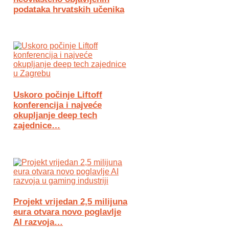
podataka hrvatskih učenika
Uskoro počinje Liftoff
konferencija i najveće
okupljanje deep tech
zajednice…
Projekt vrijedan 2,5 milijuna
eura otvara novo poglavlje
AI razvoja…