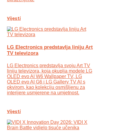
Vijesti
LG Electronics predstavlja liniju Art
TV televizora
LG Electronics predstavlja svoju Art TV
liniju televizora, koja okuplja modele LG
OLED evo AI W6 Wallpaper TV, LG
OLED evo AI G6 i LG Gallery TV AI s
okvirom, kao kolekciju osmišljenu za
interijere usmjerene na umjetnost.
Vijesti