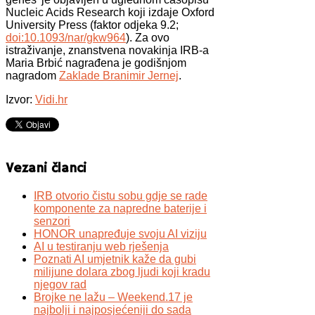
Nucleic Acids Research koji izdaje Oxford
University Press (faktor odjeka 9.2;
doi:10.1093/nar/gkw964
). Za ovo
istraživanje, znanstvena novakinja IRB-a
Maria Brbić nagrađena je godišnjom
nagradom
Zaklade Branimir Jernej
.
Izvor:
Vidi.hr
Vezani članci
IRB otvorio čistu sobu gdje se rade
komponente za napredne baterije i
senzori
HONOR unapređuje svoju AI viziju
AI u testiranju web rješenja
Poznati AI umjetnik kaže da gubi
milijune dolara zbog ljudi koji kradu
njegov rad
Brojke ne lažu – Weekend.17 je
najbolji i najposjećeniji do sada