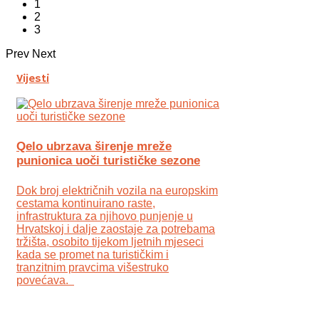
1
2
3
Prev
Next
Vijesti
Qelo ubrzava širenje mreže
punionica uoči turističke sezone
Dok broj električnih vozila na europskim
cestama kontinuirano raste,
infrastruktura za njihovo punjenje u
Hrvatskoj i dalje zaostaje za potrebama
tržišta, osobito tijekom ljetnih mjeseci
kada se promet na turističkim i
tranzitnim pravcima višestruko
povećava.