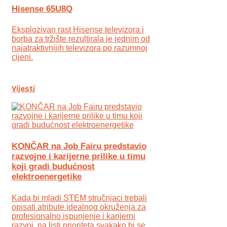
Hisense 65U8Q
Eksplozivan rast Hisense televizora i
borba za tržište rezultirala je jednim od
najatraktivnijih televizora po razumnoj
cijeni.
Vijesti
KONČAR na Job Fairu predstavio
razvojne i karijerne prilike u timu
koji gradi budućnost
elektroenergetike
Kada bi mladi STEM stručnjaci trebali
opisati atribute idealnog okruženja za
profesionalno ispunjenje i karijerni
razvoj, na listi prioriteta svakako bi se