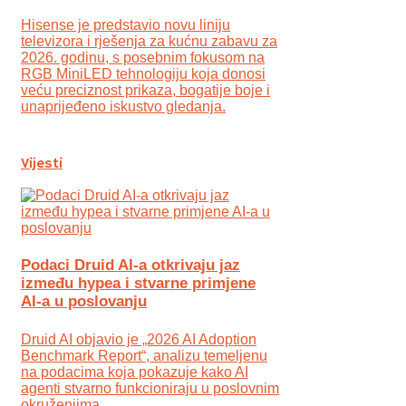
Hisense je predstavio novu liniju
televizora i rješenja za kućnu zabavu za
2026. godinu, s posebnim fokusom na
RGB MiniLED tehnologiju koja donosi
veću preciznost prikaza, bogatije boje i
unaprijeđeno iskustvo gledanja.
Vijesti
Podaci Druid AI-a otkrivaju jaz
između hypea i stvarne primjene
AI-a u poslovanju
Druid AI objavio je „2026 AI Adoption
Benchmark Report“, analizu temeljenu
na podacima koja pokazuje kako AI
agenti stvarno funkcioniraju u poslovnim
okruženjima.