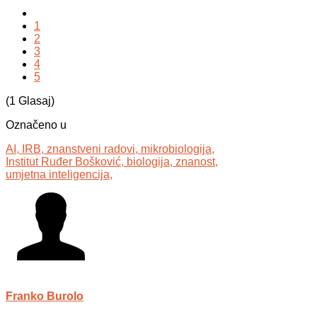
1
2
3
4
5
(1 Glasaj)
Označeno u
AI,
IRB,
znanstveni radovi,
mikrobiologija,
Institut Ruđer Bošković,
biologija,
znanost,
umjetna inteligencija,
Franko Burolo