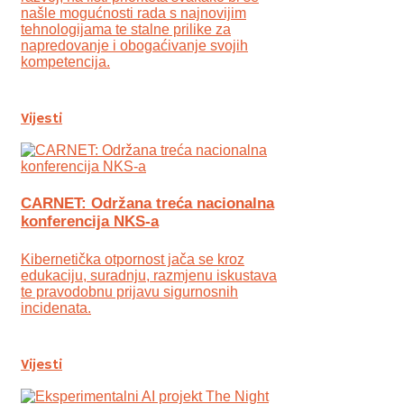
našle mogućnosti rada s najnovijim
tehnologijama te stalne prilike za
napredovanje i obogaćivanje svojih
kompetencija.
Vijesti
CARNET: Održana treća nacionalna
konferencija NKS-a
Kibernetička otpornost jača se kroz
edukaciju, suradnju, razmjenu iskustava
te pravodobnu prijavu sigurnosnih
incidenata.
Vijesti