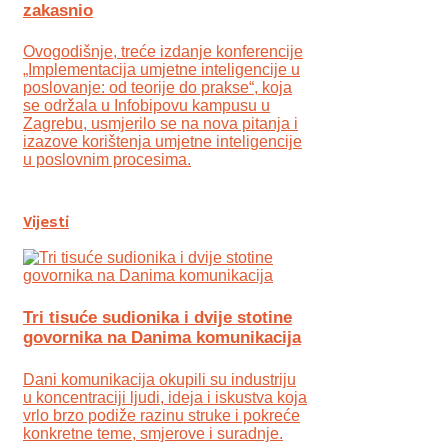
zakasnio
Ovogodišnje, treće izdanje konferencije
„Implementacija umjetne inteligencije u
poslovanje: od teorije do prakse“, koja
se održala u Infobipovu kampusu u
Zagrebu, usmjerilo se na nova pitanja i
izazove korištenja umjetne inteligencije
u poslovnim procesima.
Vijesti
Tri tisuće sudionika i dvije stotine
govornika na Danima komunikacija
Dani komunikacija okupili su industriju
u koncentraciji ljudi, ideja i iskustva koja
vrlo brzo podiže razinu struke i pokreće
konkretne teme, smjerove i suradnje.