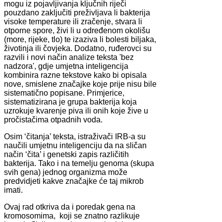
mogu iz pojavljivanja ključnih riječi
pouzdano zaključiti preživljava li bakterija
visoke temperature ili zračenje, stvara li
otporne spore, živi li u određenom okolišu
(more, rijeke, tlo) te izaziva li bolesti biljaka,
životinja ili čovjeka. Dodatno, ruđerovci su
razvili i novi način analize teksta 'bez
nadzora', gdje umjetna inteligencija
kombinira razne tekstove kako bi opisala
nove, smislene značajke koje prije nisu bile
sistematično popisane. Primjerice,
sistematizirana je grupa bakterija koja
uzrokuje kvarenje piva ili onih koje žive u
pročistačima otpadnih voda.
Osim ‘čitanja’ teksta, istraživači IRB-a su
naučili umjetnu inteligenciju da na sličan
način ‘čita’ i genetski zapis različitih
bakterija. Tako i na temelju genoma (skupa
svih gena) jednog organizma može
predvidjeti kakve značajke će taj mikrob
imati.
Ovaj rad otkriva da i poredak gena na
kromosomima, koji se znatno razlikuje