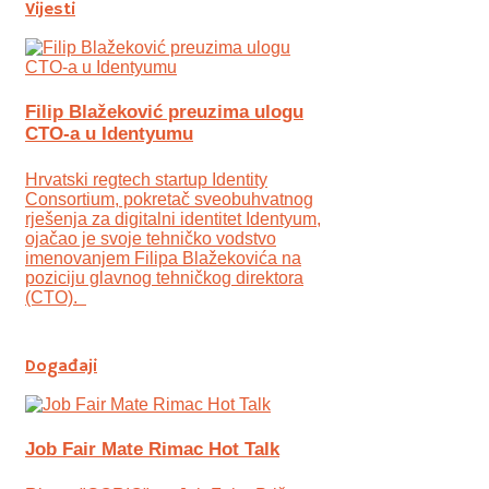
Vijesti
Filip Blažeković preuzima ulogu
CTO-a u Identyumu
Hrvatski regtech startup Identity
Consortium, pokretač sveobuhvatnog
rješenja za digitalni identitet Identyum,
ojаčao je svoje tehničko vodstvo
imenovanjem Filipa Blažekovića na
poziciju glavnog tehničkog direktora
(CTO).
Događaji
Job Fair Mate Rimac Hot Talk