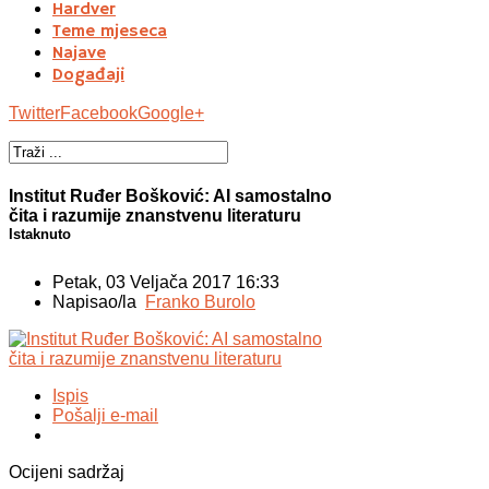
Hardver
Teme mjeseca
Najave
Događaji
Twitter
Facebook
Google+
Institut Ruđer Bošković: AI samostalno
čita i razumije znanstvenu literaturu
Istaknuto
Petak, 03 Veljača 2017 16:33
Napisao/la
Franko Burolo
Ispis
Pošalji e-mail
Ocijeni sadržaj