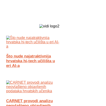
Biz Tech web portal powered by
Što nude najatraktivnija
hrvatska hi-tech učilišta u
eri AI-a
CARNET provodi analizu
neovlašteno objavljenih