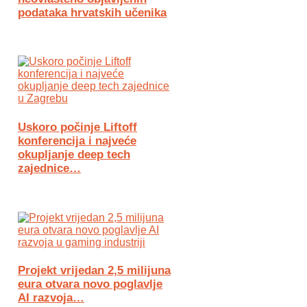
podataka hrvatskih učenika
Uskoro počinje Liftoff
konferencija i najveće
okupljanje deep tech
zajednice…
Projekt vrijedan 2,5 milijuna
eura otvara novo poglavlje
AI razvoja…