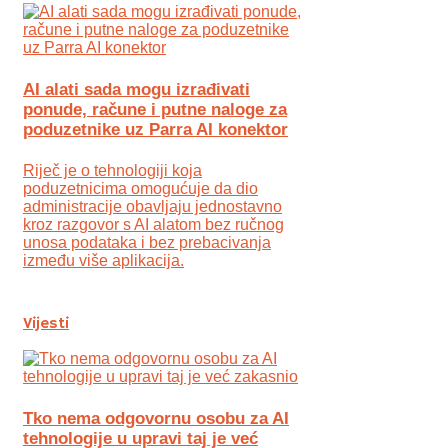
AI alati sada mogu izrađivati
ponude, račune i putne naloge za
poduzetnike uz Parra AI konektor
Riječ je o tehnologiji koja
poduzetnicima omogućuje da dio
administracije obavljaju jednostavno
kroz razgovor s AI alatom bez ručnog
unosa podataka i bez prebacivanja
između više aplikacija.
Vijesti
Tko nema odgovornu osobu za AI
tehnologije u upravi taj je već