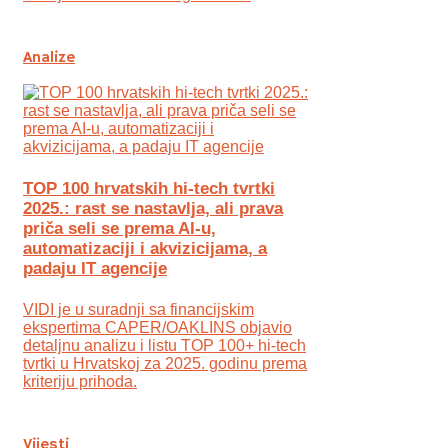
Analize
TOP 100 hrvatskih hi-tech tvrtki
2025.: rast se nastavlja, ali prava
priča seli se prema AI-u,
automatizaciji i akvizicijama, a
padaju IT agencije
VIDI je u suradnji sa financijskim
ekspertima CAPER/OAKLINS objavio
detaljnu analizu i listu TOP 100+ hi-tech
tvrtki u Hrvatskoj za 2025. godinu prema
kriteriju prihoda.
Vijesti