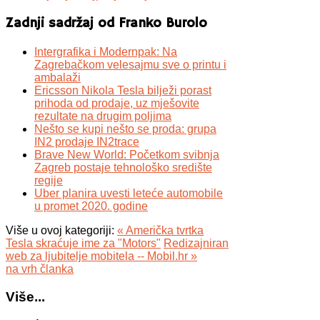
Zadnji sadržaj od Franko Burolo
Intergrafika i Modernpak: Na
Zagrebačkom velesajmu sve o printu i
ambalaži
Ericsson Nikola Tesla bilježi porast
prihoda od prodaje, uz mješovite
rezultate na drugim poljima
Nešto se kupi nešto se proda: grupa
IN2 prodaje IN2trace
Brave New World: Početkom svibnja
Zagreb postaje tehnološko središte
regije
Uber planira uvesti leteće automobile
u promet 2020. godine
Više u ovoj kategoriji:
« Američka tvrtka
Tesla skraćuje ime za "Motors"
Redizajniran
web za ljubitelje mobitela -- Mobil.hr »
na vrh članka
Više...