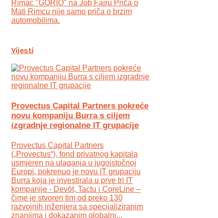
Rimac "GORIO" na Job Fairu Priča o
Mati Rimcu nije samo priča o brzim
automobilima.
Vijesti
Provectus Capital Partners pokreće
novu kompaniju Burra s ciljem
izgradnje regionalne IT grupacije
Provectus Capital Partners
(„Provectus“), fond privatnog kapitala
usmjeren na ulaganja u jugoistočnoj
Europi, pokrenuo je novu IT grupaciju
Burra koja je investirala u prve tri IT
kompanije - Devōt, Tactu i CoreLine –
čime je stvoren tim od preko 130
razvojnih inženjera sa specijaliziranim
znanjima i dokazanim globalni...