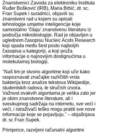
Znanstvenici Zavoda za elektroniku Instituta
Ruđer Bošković (IRB), Maria Brbić, dr. sc.
Fran Supek i suradnici, objavili su
znanstveni rad u kojem su opisali
tehnologije umjetne inteligencije koje
samostalno ‘čitaju’ znanstvenu literaturu iz
područja mikrobiologije. Rad je objavljen u
uglednom časopisu Nucleic Acids Research
koji spada među šest posto najboljih
časopisa u kategoriji, a koji pruža
informacije o najnovijim dostignućima u
molekularnoj biologiji.
''Naš tim je stvorio algoritme koji uče kako
raspoznavati značajke različitih vrsta
bakterija kroz analize tekstova Wikipedije,
studentskih radova, te stručnih izvora.
Važnost ovakvih algoritama je velika zato jer
je obim znanstvene literature, ali i
sveukupnog sadržaja na internetu, sve veći i
veći, i istraživači teško mogu pratiti sve nove
informacije koje se pojavljuju.'' – objašnjava
dr. sc Fran Supek.
Primjerice, razvijeni računalni algoritmi