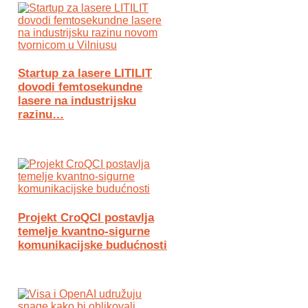
Startup za lasere LITILIT
dovodi femtosekundne
lasere na industrijsku
razinu…
Projekt CroQCI postavlja
temelje kvantno-sigurne
komunikacijske budućnosti