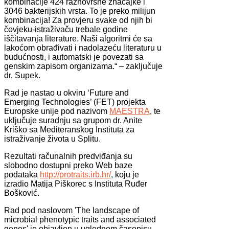
kombinacije 424 raznovrsne značajke i
3046 bakterijskih vrsta. To je preko milijun
kombinacija! Za provjeru svake od njih bi
čovjeku-istraživaču trebale godine
iščitavanja literature. Naši algoritmi će sa
lakoćom obrađivati i nadolazeću literaturu u
budućnosti, i automatski je povezati sa
genskim zapisom organizama.“ – zaključuje
dr. Supek.
Rad je nastao u okviru ‘Future and
Emerging Technologies’ (FET) projekta
Europske unije pod nazivom
MAESTRA
, te
uključuje suradnju sa grupom dr. Anite
Kriško sa Mediteranskog Instituta za
istraživanje života u Splitu.
Rezultati računalnih predviđanja su
slobodno dostupni preko Web baze
podataka
http://protraits.irb.hr/
, koju je
izradio Matija Piškorec s Instituta Ruđer
Bošković.
Rad pod naslovom 'The landscape of
microbial phenotypic traits and associated
genes' je objavljen u uglednom časopisu