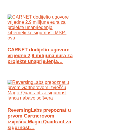
CARNET dodijelio ugovore
vrijedne 2,9 milijuna eura za
projekte unaprjeđenja…
ReversingLabs prepoznat u
prvom Gartnerovom
izvješću Magic Quadrant za
sigurnost…