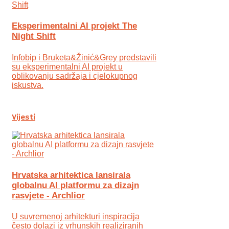
Eksperimentalni AI projekt The
Night Shift
Infobip i Bruketa&Žinić&Grey predstavili
su eksperimentalni AI projekt u
oblikovanju sadržaja i cjelokupnog
iskustva.
Vijesti
Hrvatska arhitektica lansirala
globalnu AI platformu za dizajn
rasvjete - Archlior
U suvremenoj arhitekturi inspiracija
često dolazi iz vrhunskih realiziranih