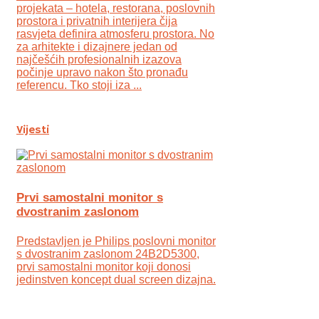
projekata – hotela, restorana, poslovnih
prostora i privatnih interijera čija
rasvjeta definira atmosferu prostora. No
za arhitekte i dizajnere jedan od
najčešćih profesionalnih izazova
počinje upravo nakon što pronađu
referencu. Tko stoji iza ...
Vijesti
Prvi samostalni monitor s
dvostranim zaslonom
Predstavljen je Philips poslovni monitor
s dvostranim zaslonom 24B2D5300,
prvi samostalni monitor koji donosi
jedinstven koncept dual screen dizajna.