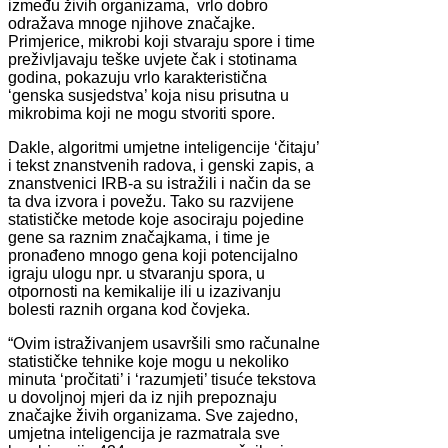
između živih organizama, vrlo dobro
odražava mnoge njihove značajke.
Primjerice, mikrobi koji stvaraju spore i time
preživljavaju teške uvjete čak i stotinama
godina, pokazuju vrlo karakteristična
‘genska susjedstva’ koja nisu prisutna u
mikrobima koji ne mogu stvoriti spore.
Dakle, algoritmi umjetne inteligencije ‘čitaju’
i tekst znanstvenih radova, i genski zapis, a
znanstvenici IRB-a su istražili i način da se
ta dva izvora i povežu. Tako su razvijene
statističke metode koje asociraju pojedine
gene sa raznim značajkama, i time je
pronađeno mnogo gena koji potencijalno
igraju ulogu npr. u stvaranju spora, u
otpornosti na kemikalije ili u izazivanju
bolesti raznih organa kod čovjeka.
“Ovim istraživanjem usavršili smo računalne
statističke tehnike koje mogu u nekoliko
minuta ‘pročitati’ i ‘razumjeti’ tisuće tekstova
u dovoljnoj mjeri da iz njih prepoznaju
značajke živih organizama. Sve zajedno,
umjetna inteligencija je razmatrala sve