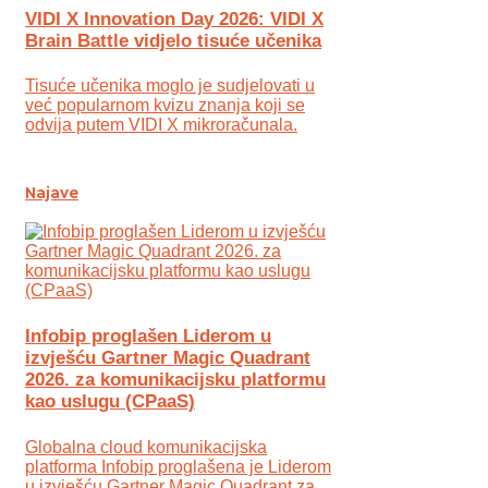
VIDI X Innovation Day 2026: VIDI X
Brain Battle vidjelo tisuće učenika
Tisuće učenika moglo je sudjelovati u
već popularnom kvizu znanja koji se
odvija putem VIDI X mikroračunala.
Najave
Infobip proglašen Liderom u
izvješću Gartner Magic Quadrant
2026. za komunikacijsku platformu
kao uslugu (CPaaS)
Globalna cloud komunikacijska
platforma Infobip proglašena je Liderom
u izvješću Gartner Magic Quadrant za