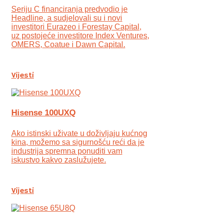
Seriju C financiranja predvodio je
Headline, a sudjelovali su i novi
investitori Eurazeo i Forestay Capital,
uz postojeće investitore Index Ventures,
OMERS, Coatue i Dawn Capital.
Vijesti
Hisense 100UXQ
Ako istinski uživate u doživljaju kućnog
kina, možemo sa sigurnošću reći da je
industrija spremna ponuditi vam
iskustvo kakvo zaslužujete.
Vijesti