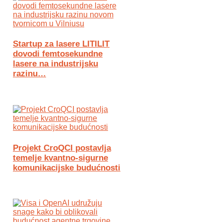
Startup za lasere LITILIT
dovodi femtosekundne
lasere na industrijsku
razinu…
Projekt CroQCI postavlja
temelje kvantno-sigurne
komunikacijske budućnosti