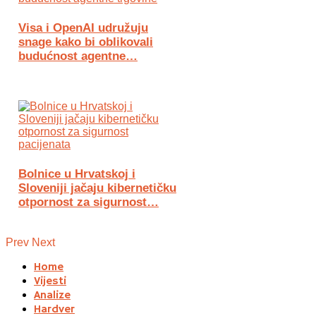
Visa i OpenAI udružuju
snage kako bi oblikovali
budućnost agentne…
Bolnice u Hrvatskoj i
Sloveniji jačaju kibernetičku
otpornost za sigurnost…
Prev
Next
Home
Vijesti
Analize
Hardver