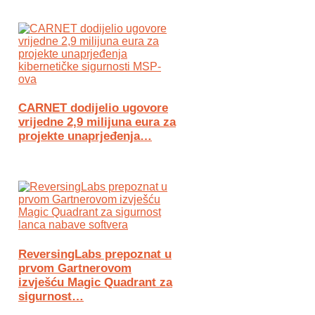
CARNET dodijelio ugovore
vrijedne 2,9 milijuna eura za
projekte unaprjeđenja…
ReversingLabs prepoznat u
prvom Gartnerovom
izvješću Magic Quadrant za
sigurnost…