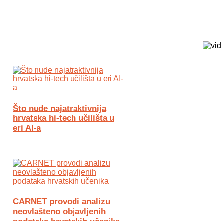
Biz Tech web portal powered by
Što nude najatraktivnija
hrvatska hi-tech učilišta u
eri AI-a
CARNET provodi analizu
neovlašteno objavljenih