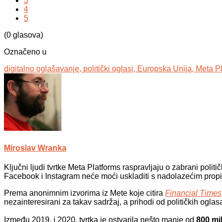
3
4
5
(0 glasova)
Označeno u
digitalno oglašavanje,
politički oglasi,
Europska Unija,
Meta Pl
Miroslav Wranka
Ključni ljudi tvrtke Meta Platforms raspravljaju o zabrani politi
Facebook i Instagram neće moći uskladiti s nadolazećim pro
Prema anonimnim izvorima iz Mete koje citira
Financial Times
nezainteresirani za takav sadržaj, a prihodi od političkih ogla
Između 2019. i 2020. tvrtka je ostvarila nešto manje od
800 mi