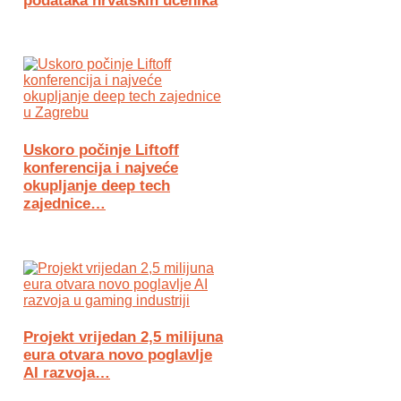
podataka hrvatskih učenika
Uskoro počinje Liftoff
konferencija i najveće
okupljanje deep tech
zajednice…
Projekt vrijedan 2,5 milijuna
eura otvara novo poglavlje
AI razvoja…