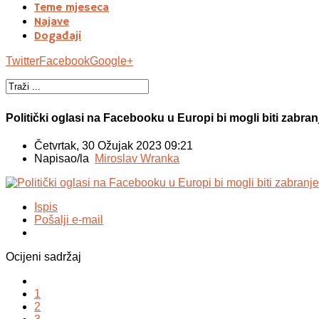
Teme mjeseca
Najave
Događaji
Twitter
Facebook
Google+
Politički oglasi na Facebooku u Europi bi mogli biti zabra
Četvrtak, 30 Ožujak 2023 09:21
Napisao/la
Miroslav Wranka
Ispis
Pošalji e-mail
Ocijeni sadržaj
1
2