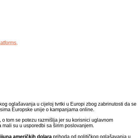
atforms,
čkog oglašavanja u cijeloj tvrtki u Europi zbog zabrinutosti da se
pisima Europske unije o kampanjama online.
, o tom se potezu razmišlja jer su korisnici uglavnom
sa mali su u usporedbi sa širim poslovanjem.
lijuna američkih dolara
prihoda od političkog oglašavanja u