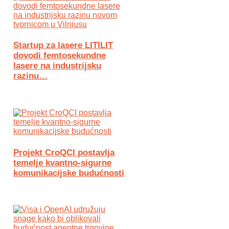
Startup za lasere LITILIT
dovodi femtosekundne
lasere na industrijsku
razinu…
Projekt CroQCI postavlja
temelje kvantno-sigurne
komunikacijske budućnosti