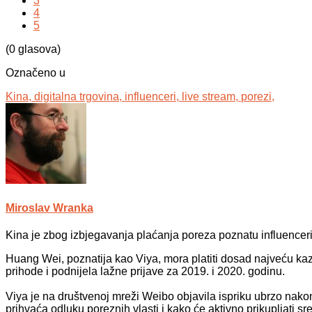
3
4
5
(0 glasova)
Označeno u
Kina,
digitalna trgovina,
influenceri,
live stream,
porezi,
Miroslav Wranka
Kina je zbog izbjegavanja plaćanja poreza poznatu influencer
Huang Wei, poznatija kao Viya, mora platiti dosad najveću kazn
prihode i podnijela lažne prijave za 2019. i 2020. godinu.
Viya je na društvenoj mreži Weibo objavila ispriku ubrzo nakon
prihvaća odluku poreznih vlasti i kako će aktivno prikupljati sr