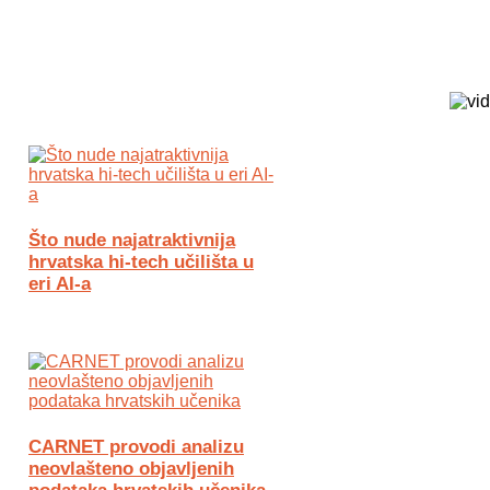
Biz Tech web portal powered by
Što nude najatraktivnija
hrvatska hi-tech učilišta u
eri AI-a
CARNET provodi analizu
neovlašteno objavljenih