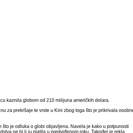
icu kaznila globom od 210 milijuna američkih dolara.
u za prekršaje te vrste u Kini zbog toga što je prikrivala osobn
 što je odluka o globi objavljena. Navela je kako u potpunosti
edstva ne bi li ju platila u predviđenom roku. Također je rekla