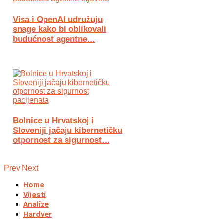
Visa i OpenAI udružuju
snage kako bi oblikovali
budućnost agentne…
Bolnice u Hrvatskoj i
Sloveniji jačaju kibernetičku
otpornost za sigurnost…
Prev
Next
Home
Vijesti
Analize
Hardver