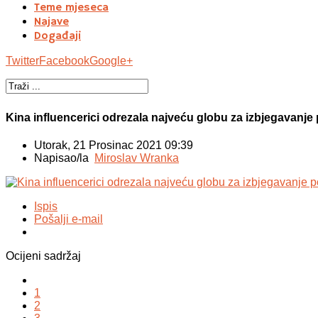
Teme mjeseca
Najave
Događaji
Twitter
Facebook
Google+
Kina influencerici odrezala najveću globu za izbjegavanj
Utorak, 21 Prosinac 2021 09:39
Napisao/la
Miroslav Wranka
Ispis
Pošalji e-mail
Ocijeni sadržaj
1
2