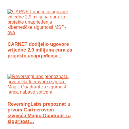
CARNET dodijelio ugovore
vrijedne 2,9 milijuna eura za
projekte unaprjeđenja…
ReversingLabs prepoznat u
prvom Gartnerovom
izvješću Magic Quadrant za
sigurnost…