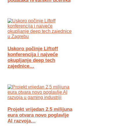
podataka hrvatskih učenika
Uskoro počinje Liftoff
konferencija i najveće
okupljanje deep tech
zajednice…
Projekt vrijedan 2,5 milijuna
eura otvara novo poglavlje
AI razvoja…