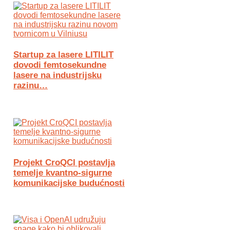
Startup za lasere LITILIT
dovodi femtosekundne
lasere na industrijsku
razinu…
Projekt CroQCI postavlja
temelje kvantno-sigurne
komunikacijske budućnosti