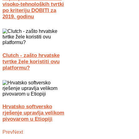
visoko-tehnoloških tvrtki
po kriteriju DOBITI za
2019. godinu
Clutch - zašto hrvatske
tvrtke žele koristiti ovu
platformu?
Hrvatsko softversko
rješenje upravlja velikom
pivovarom u Etiopiji
Prev
Next