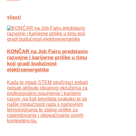
Vijesti
KONČAR na Job Fairu predstavio
razvojne i karijerne prilike u timu
koji gradi budućnost
elektroenergetike
Kada bi mladi STEM stručnjaci trebali
opisati atribute idealnog okruženja za
profesionalno ispunjenje i karijerni
razvoj, na listi prioriteta svakako bi se
našle mogućnosti rada s najnovijim
tehnologijama te stalne prilike za
napredovanje i obogaćivanje svojih
kompetencija.