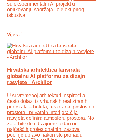
su eksperimentalni AI projekt u
oblikovanju sadržaja i cjelokupnog
iskustva.
Vijesti
Hrvatska arhitektica lansirala
globalnu AI platformu za dizajn
rasvjete - Archlior
U suvremenoj arhitekturi inspiracija
često dolazi iz vrhunskih realiziranih
projekata – hotela, restorana, poslovnih
prostora i privatnih interijera čija
rasvjeta definira atmosferu prostora. No
za arhitekte i dizajnere jedan od
najčešćih profesionalnih izazova
počinje upravo nakon što pronađu