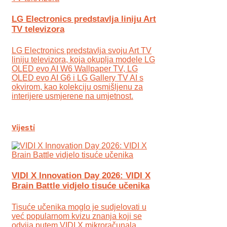
LG Electronics predstavlja liniju Art
TV televizora
LG Electronics predstavlja svoju Art TV
liniju televizora, koja okuplja modele LG
OLED evo AI W6 Wallpaper TV, LG
OLED evo AI G6 i LG Gallery TV AI s
okvirom, kao kolekciju osmišljenu za
interijere usmjerene na umjetnost.
Vijesti
VIDI X Innovation Day 2026: VIDI X
Brain Battle vidjelo tisuće učenika
Tisuće učenika moglo je sudjelovati u
već popularnom kvizu znanja koji se
odvija putem VIDI X mikroračunala.