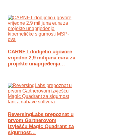
CARNET dodijelio ugovore
vrijedne 2,9 milijuna eura za
projekte unaprjeđenja…
ReversingLabs prepoznat u
prvom Gartnerovom
izvješću Magic Quadrant za
sigurnost…