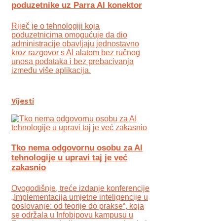
poduzetnike uz Parra AI konektor
Riječ je o tehnologiji koja
poduzetnicima omogućuje da dio
administracije obavljaju jednostavno
kroz razgovor s AI alatom bez ručnog
unosa podataka i bez prebacivanja
između više aplikacija.
Vijesti
Tko nema odgovornu osobu za AI
tehnologije u upravi taj je već
zakasnio
Ovogodišnje, treće izdanje konferencije
„Implementacija umjetne inteligencije u
poslovanje: od teorije do prakse“, koja
se održala u Infobipovu kampusu u