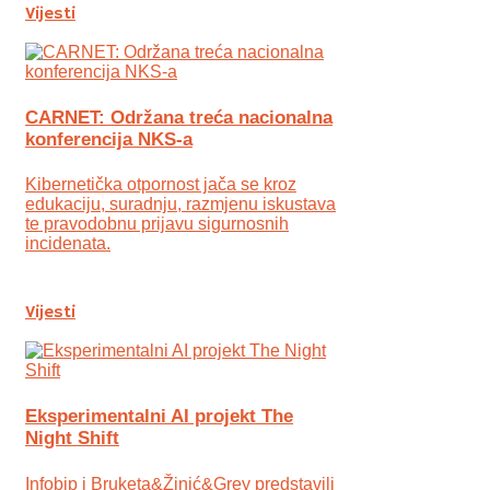
Vijesti
CARNET: Održana treća nacionalna
konferencija NKS-a
Kibernetička otpornost jača se kroz
edukaciju, suradnju, razmjenu iskustava
te pravodobnu prijavu sigurnosnih
incidenata.
Vijesti
Eksperimentalni AI projekt The
Night Shift
Infobip i Bruketa&Žinić&Grey predstavili