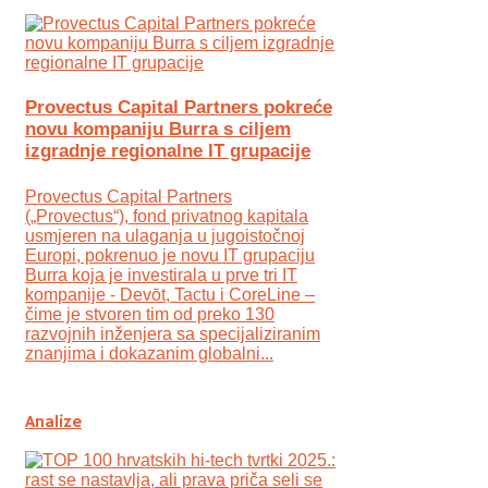
Provectus Capital Partners pokreće
novu kompaniju Burra s ciljem
izgradnje regionalne IT grupacije
Provectus Capital Partners
(„Provectus“), fond privatnog kapitala
usmjeren na ulaganja u jugoistočnoj
Europi, pokrenuo je novu IT grupaciju
Burra koja je investirala u prve tri IT
kompanije - Devōt, Tactu i CoreLine –
čime je stvoren tim od preko 130
razvojnih inženjera sa specijaliziranim
znanjima i dokazanim globalni...
Analize