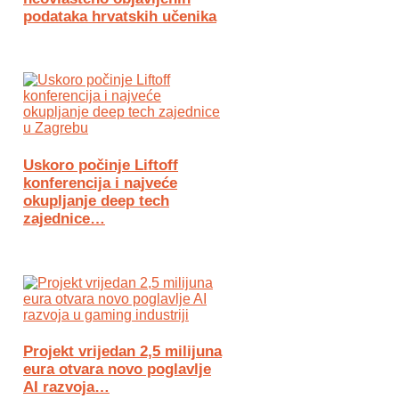
podataka hrvatskih učenika
Uskoro počinje Liftoff
konferencija i najveće
okupljanje deep tech
zajednice…
Projekt vrijedan 2,5 milijuna
eura otvara novo poglavlje
AI razvoja…