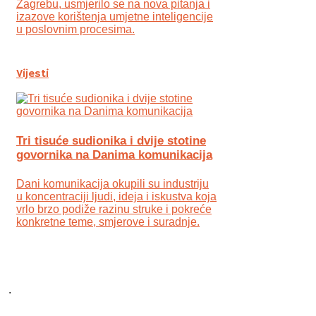
Zagrebu, usmjerilo se na nova pitanja i
izazove korištenja umjetne inteligencije
u poslovnim procesima.
Vijesti
Tri tisuće sudionika i dvije stotine
govornika na Danima komunikacija
Dani komunikacija okupili su industriju
u koncentraciji ljudi, ideja i iskustva koja
vrlo brzo podiže razinu struke i pokreće
konkretne teme, smjerove i suradnje.
.