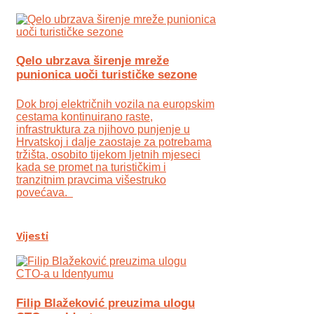
Qelo ubrzava širenje mreže
punionica uoči turističke sezone
Dok broj električnih vozila na europskim
cestama kontinuirano raste,
infrastruktura za njihovo punjenje u
Hrvatskoj i dalje zaostaje za potrebama
tržišta, osobito tijekom ljetnih mjeseci
kada se promet na turističkim i
tranzitnim pravcima višestruko
povećava.
Vijesti
Filip Blažeković preuzima ulogu