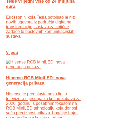
Tesle vrijedni više od 24 milijuna
eura
Ericsson Nikola Tesla potpisao je niz
novih ugovora iz područja digitalne
transformacije, sustava za kritične
zadaće te poslovnih komunikacijskih
sustava.
Vijesti
Hisense RGB MiniLED: nova
generacija prikaza
Hisense je predstavio novu liniju
televizora i rješenja za kućnu zabavu za
2026. godinu, s posebnim fokusom na
RGB MiniLED tehnologiju koja donosi
veću preciznost prikaza, bogatije boje i
unaprijeđeno iskustvo gledanja.