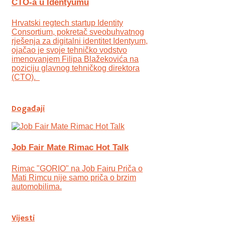
CTO-a u Identyumu
Hrvatski regtech startup Identity
Consortium, pokretač sveobuhvatnog
rješenja za digitalni identitet Identyum,
ojаčao je svoje tehničko vodstvo
imenovanjem Filipa Blažekovića na
poziciju glavnog tehničkog direktora
(CTO).
Događaji
Job Fair Mate Rimac Hot Talk
Rimac "GORIO" na Job Fairu Priča o
Mati Rimcu nije samo priča o brzim
automobilima.
Vijesti