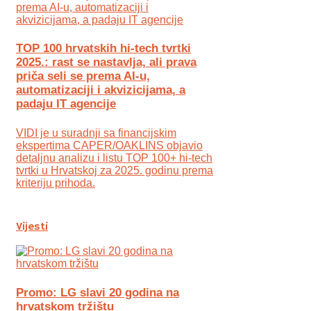
TOP 100 hrvatskih hi-tech tvrtki
2025.: rast se nastavlja, ali prava
priča seli se prema AI-u,
automatizaciji i akvizicijama, a
padaju IT agencije
VIDI je u suradnji sa financijskim
ekspertima CAPER/OAKLINS objavio
detaljnu analizu i listu TOP 100+ hi-tech
tvrtki u Hrvatskoj za 2025. godinu prema
kriteriju prihoda.
Vijesti
Promo: LG slavi 20 godina na
hrvatskom tržištu