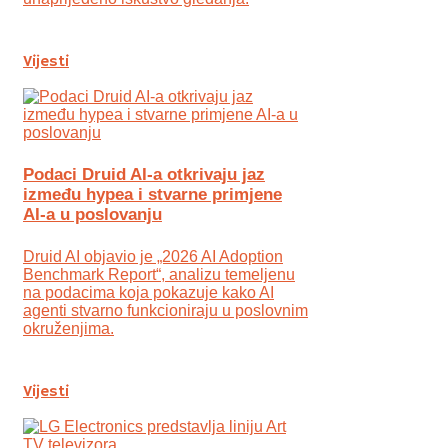
Vijesti
Podaci Druid AI-a otkrivaju jaz
između hypea i stvarne primjene
AI-a u poslovanju
Druid AI objavio je „2026 AI Adoption
Benchmark Report“, analizu temeljenu
na podacima koja pokazuje kako AI
agenti stvarno funkcioniraju u poslovnim
okruženjima.
Vijesti