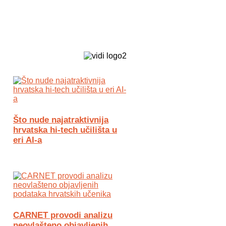
Biz Tech web portal powered by
Što nude najatraktivnija
hrvatska hi-tech učilišta u
eri AI-a
CARNET provodi analizu
neovlašteno objavljenih