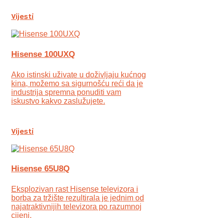
Vijesti
Hisense 100UXQ
Ako istinski uživate u doživljaju kućnog
kina, možemo sa sigurnošću reći da je
industrija spremna ponuditi vam
iskustvo kakvo zaslužujete.
Vijesti
Hisense 65U8Q
Eksplozivan rast Hisense televizora i
borba za tržište rezultirala je jednim od
najatraktivnijih televizora po razumnoj
cijeni.