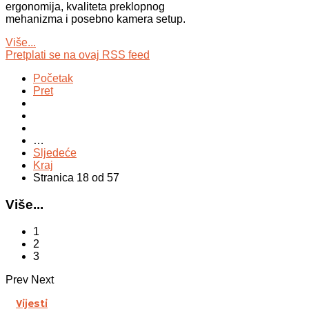
ergonomija, kvaliteta preklopnog
mehanizma i posebno kamera setup.
Više...
Pretplati se na ovaj RSS feed
Početak
Pret
…
Sljedeće
Kraj
Stranica 18 od 57
Više...
1
2
3
Prev
Next
Vijesti