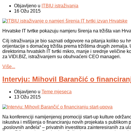
Objavljeno u
ITBIU istraživanja
16 Ožu 2015
Hrvatske IT tvrtke pokazuju namjeru širenja na tržišta van Hrv
Cilj istraživanja je bio saznati odgovore na pitanja koliko su
orijentacije s domaćeg tržišta prema tržištima drugih zemalja
direktorima hrvatskih IT tvrtki mikro, manje i srednje veličine 
za VIDI.BIZ
,
istraživanjem su obuhvaćeni CEO manageri.
Više...
Intervju: Mihovil Barančić o financiran
Objavljeno u
Teme mjeseca
13 Ožu 2015
Na konferenciji namijenjenoj promociji start-up kulture održano
iskustva i mišljenja o financiranju novih projekata s publiko
„poslovnih anđela“ – privatnih investitora zainteresiranih za ula