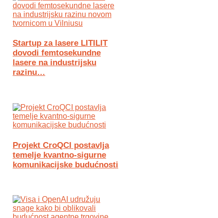
Startup za lasere LITILIT
dovodi femtosekundne
lasere na industrijsku
razinu…
Projekt CroQCI postavlja
temelje kvantno-sigurne
komunikacijske budućnosti