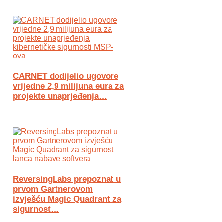
CARNET dodijelio ugovore
vrijedne 2,9 milijuna eura za
projekte unaprjeđenja…
ReversingLabs prepoznat u
prvom Gartnerovom
izvješću Magic Quadrant za
sigurnost…