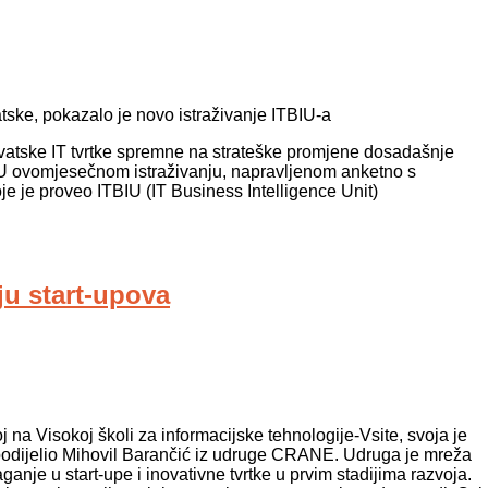
atske, pokazalo je novo istraživanje ITBIU-a
 hrvatske IT tvrtke spremne na strateške promjene dosadašnje
. U ovomjesečnom istraživanju, napravljenom anketno s
koje je proveo ITBIU (IT Business Intelligence Unit)
ju start-upova
j na Visokoj školi za informacijske tehnologije-Vsite, svoja je
m podijelio Mihovil Barančić iz udruge CRANE. Udruga je mreža
ganje u start-upe i inovativne tvrtke u prvim stadijima razvoja.