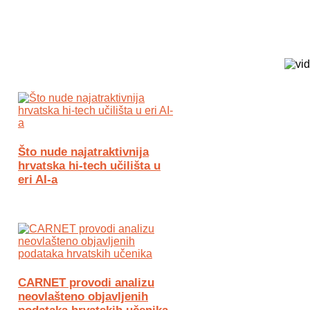
Biz Tech web portal powered by
Što nude najatraktivnija
hrvatska hi-tech učilišta u
eri AI-a
CARNET provodi analizu
neovlašteno objavljenih