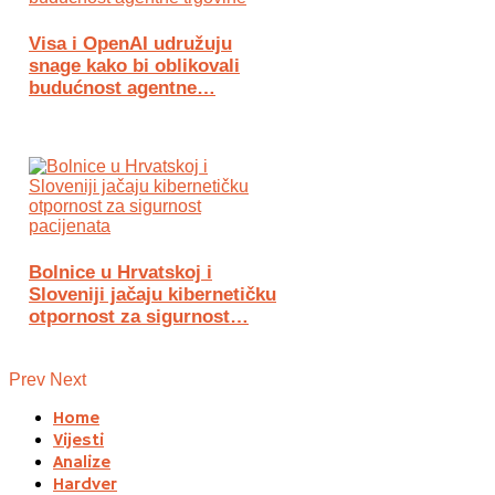
Visa i OpenAI udružuju
snage kako bi oblikovali
budućnost agentne…
Bolnice u Hrvatskoj i
Sloveniji jačaju kibernetičku
otpornost za sigurnost…
Prev
Next
Home
Vijesti
Analize
Hardver