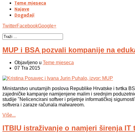
Teme mjeseca
Najave
Događaji
Twitter
Facebook
Google+
MUP i BSA pozvali kompanije na eduka
Objavljeno u
Teme mjeseca
07 Tra 2015
Ministarstvo unutarnjih poslova Republike Hrvatske i tvrtka BSA
zajedničke kampanje namijenjene malim i srednjim poduzetnic
studije "Nelicencirani softver i prijetnje informatičkoj sigurno
softvera i zaraze računala malwareom.
Više...
ITBIU istraživanje o namjeri širenja IT 