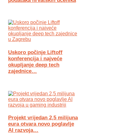
podataka hrvatskih učenika
Uskoro počinje Liftoff
konferencija i najveće
okupljanje deep tech
zajednice…
Projekt vrijedan 2,5 milijuna
eura otvara novo poglavlje
AI razvoja…