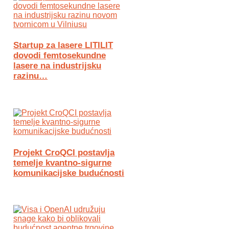
Startup za lasere LITILIT
dovodi femtosekundne
lasere na industrijsku
razinu…
Projekt CroQCI postavlja
temelje kvantno-sigurne
komunikacijske budućnosti