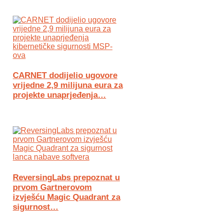
CARNET dodijelio ugovore
vrijedne 2,9 milijuna eura za
projekte unaprjeđenja…
ReversingLabs prepoznat u
prvom Gartnerovom
izvješću Magic Quadrant za
sigurnost…