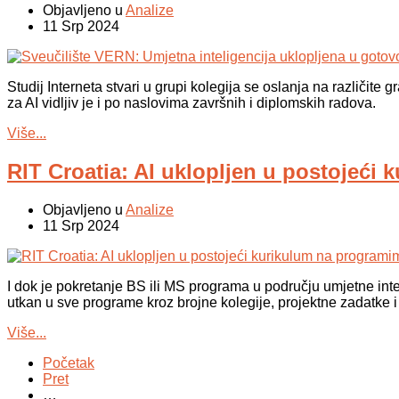
Objavljeno u
Analize
11 Srp 2024
Studij Interneta stvari u grupi kolegija se oslanja na različite
za AI vidljiv je i po naslovima završnih i diplomskih radova.
Više...
RIT Croatia: AI uklopljen u postojeći
Objavljeno u
Analize
11 Srp 2024
I dok je pokretanje BS ili MS programa u području umjetne int
utkan u sve programe kroz brojne kolegije, projektne zadatke i
Više...
Početak
Pret
…