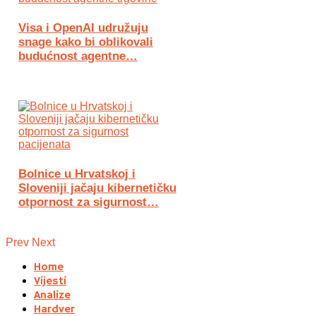
Visa i OpenAI udružuju
snage kako bi oblikovali
budućnost agentne…
Bolnice u Hrvatskoj i
Sloveniji jačaju kibernetičku
otpornost za sigurnost…
Prev
Next
Home
Vijesti
Analize
Hardver