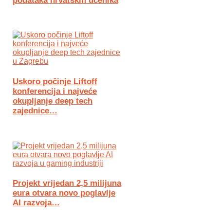
podataka hrvatskih učenika
Uskoro počinje Liftoff
konferencija i najveće
okupljanje deep tech
zajednice…
Projekt vrijedan 2,5 milijuna
eura otvara novo poglavlje
AI razvoja…