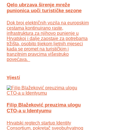
Qelo ubrzava širenje mreže
punionica uoči turističke sezone
Dok broj električnih vozila na europskim
cestama kontinuirano raste,
infrastruktura za njihovo punjenje u
Hrvatskoj i dalje zaostaje za potrebama
tržišta, osobito tijekom ljetnih mjeseci
kada se promet na turističkim i
tranzitnim pravcima višestruko
povećava.
Vijesti
Filip Blažeković preuzima ulogu
CTO-a u Identyumu
Hrvatski regtech startup Identity
Consortium, pokretač sveobuhvatnog