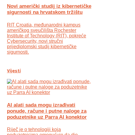
Novi američki studij iz kibernetičke
sigurnosti na hrvatskom tržištu
RIT Croatia, međunarodni kampus
američkog sveučilišta Rochester
Institute of Technology (RIT), pokreće
Cybersecurity, novi stručni
prijediplomski studij kibernetičke
sigurnosti.
Vijesti
AI alati sada mogu izrađivati
ponude, račune i putne naloge za
poduzetnike uz Parra AI konektor
Riječ je o tehnologiji koja
poduzetnicima omogućuje da dio