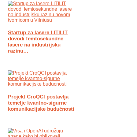
Startup za lasere LITILIT
dovodi femtosekundne
lasere na industrijsku
razinu…
Projekt CroQCI postavlja
temelje kvantno-sigurne
komunikacijske budućnosti