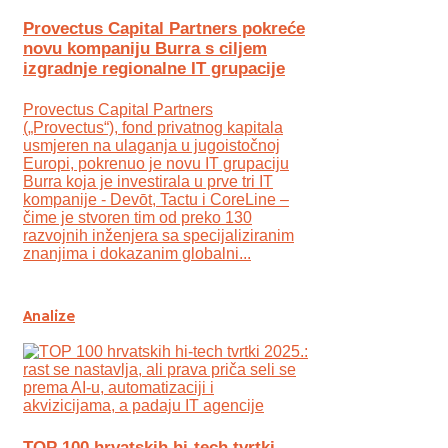
Provectus Capital Partners pokreće
novu kompaniju Burra s ciljem
izgradnje regionalne IT grupacije
Provectus Capital Partners
(„Provectus“), fond privatnog kapitala
usmjeren na ulaganja u jugoistočnoj
Europi, pokrenuo je novu IT grupaciju
Burra koja je investirala u prve tri IT
kompanije - Devōt, Tactu i CoreLine –
čime je stvoren tim od preko 130
razvojnih inženjera sa specijaliziranim
znanjima i dokazanim globalni...
Analize
TOP 100 hrvatskih hi-tech tvrtki