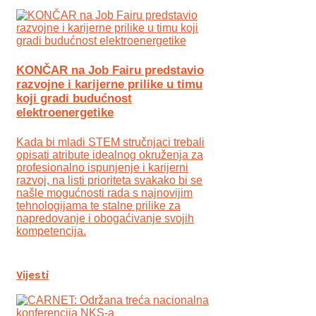
KONČAR na Job Fairu predstavio
razvojne i karijerne prilike u timu
koji gradi budućnost
elektroenergetike
Kada bi mladi STEM stručnjaci trebali
opisati atribute idealnog okruženja za
profesionalno ispunjenje i karijerni
razvoj, na listi prioriteta svakako bi se
našle mogućnosti rada s najnovijim
tehnologijama te stalne prilike za
napredovanje i obogaćivanje svojih
kompetencija.
Vijesti