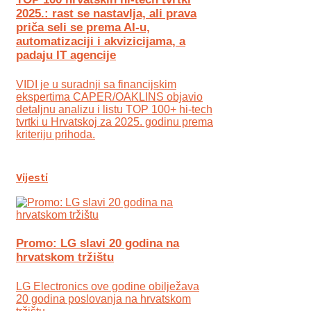
2025.: rast se nastavlja, ali prava
priča seli se prema AI-u,
automatizaciji i akvizicijama, a
padaju IT agencije
VIDI je u suradnji sa financijskim
ekspertima CAPER/OAKLINS objavio
detaljnu analizu i listu TOP 100+ hi-tech
tvrtki u Hrvatskoj za 2025. godinu prema
kriteriju prihoda.
Vijesti
Promo: LG slavi 20 godina na
hrvatskom tržištu
LG Electronics ove godine obilježava
20 godina poslovanja na hrvatskom