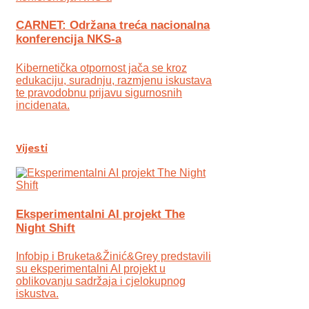
CARNET: Održana treća nacionalna
konferencija NKS-a
Kibernetička otpornost jača se kroz
edukaciju, suradnju, razmjenu iskustava
te pravodobnu prijavu sigurnosnih
incidenata.
Vijesti
Eksperimentalni AI projekt The
Night Shift
Infobip i Bruketa&Žinić&Grey predstavili
su eksperimentalni AI projekt u
oblikovanju sadržaja i cjelokupnog
iskustva.