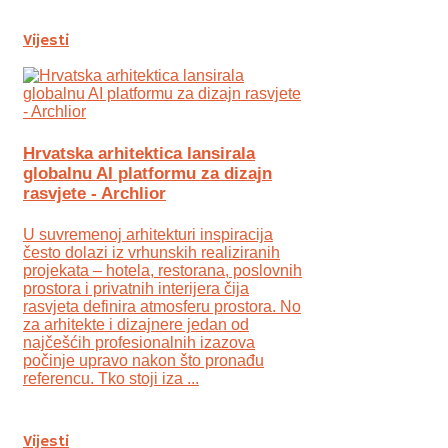
Vijesti
Hrvatska arhitektica lansirala
globalnu AI platformu za dizajn
rasvjete - Archlior
U suvremenoj arhitekturi inspiracija
često dolazi iz vrhunskih realiziranih
projekata – hotela, restorana, poslovnih
prostora i privatnih interijera čija
rasvjeta definira atmosferu prostora. No
za arhitekte i dizajnere jedan od
najčešćih profesionalnih izazova
počinje upravo nakon što pronađu
referencu. Tko stoji iza ...
Vijesti