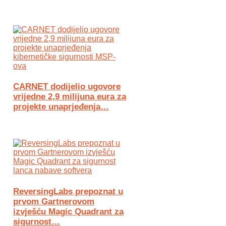
CARNET dodijelio ugovore
vrijedne 2,9 milijuna eura za
projekte unaprjeđenja…
ReversingLabs prepoznat u
prvom Gartnerovom
izvješću Magic Quadrant za
sigurnost…