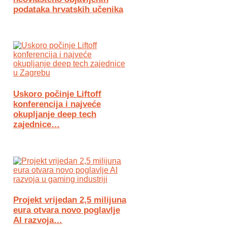
podataka hrvatskih učenika
Uskoro počinje Liftoff
konferencija i najveće
okupljanje deep tech
zajednice…
Projekt vrijedan 2,5 milijuna
eura otvara novo poglavlje
AI razvoja…