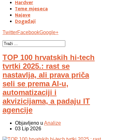
Hardver
Teme mjeseca
Najave
Događaji
Twitter
Facebook
Google+
TOP 100 hrvatskih hi-tech
tvrtki 2025.: rast se
nastavlja, ali prava priča
seli se prema AI-u,
automatizaciji i
akvizicijama, a padaju IT
agencije
Objavljeno u
Analize
03 Lip 2026