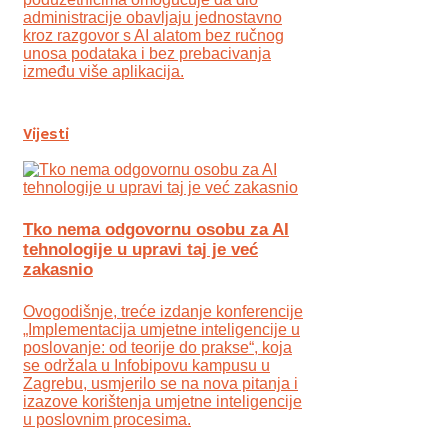
administracije obavljaju jednostavno
kroz razgovor s AI alatom bez ručnog
unosa podataka i bez prebacivanja
između više aplikacija.
Vijesti
Tko nema odgovornu osobu za AI
tehnologije u upravi taj je već
zakasnio
Ovogodišnje, treće izdanje konferencije
„Implementacija umjetne inteligencije u
poslovanje: od teorije do prakse“, koja
se održala u Infobipovu kampusu u
Zagrebu, usmjerilo se na nova pitanja i
izazove korištenja umjetne inteligencije
u poslovnim procesima.