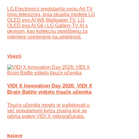
LG Electronics predstavlja svoju Art TV
liniju televizora, koja okuplja modele LG
OLED evo AI W6 Wallpaper TV, LG
OLED evo AI G6 i LG Gallery TV AI s
okvirom, kao kolekciju osmišljenu za
interijere usmjerene na umjetnost.
Vijesti
VIDI X Innovation Day 2026: VIDI X
Brain Battle vidjelo tisuće učenika
Tisuće učenika moglo je sudjelovati u
već popularnom kvizu znanja koji se
odvija putem VIDI X mikroračunala.
Najave