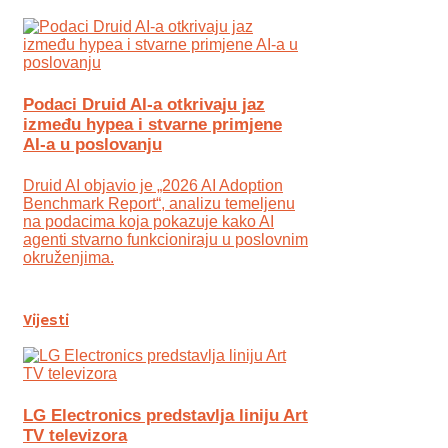
Podaci Druid AI-a otkrivaju jaz
između hypea i stvarne primjene
AI-a u poslovanju
Druid AI objavio je „2026 AI Adoption
Benchmark Report“, analizu temeljenu
na podacima koja pokazuje kako AI
agenti stvarno funkcioniraju u poslovnim
okruženjima.
Vijesti
LG Electronics predstavlja liniju Art
TV televizora