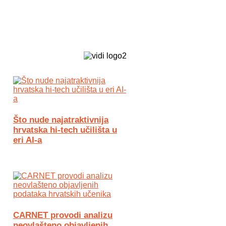
Biz Tech web portal powered by
Što nude najatraktivnija
hrvatska hi-tech učilišta u
eri AI-a
CARNET provodi analizu
neovlašteno objavljenih