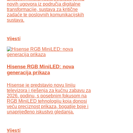
novih ugovora iz područja digitalne
transformacije, sustava za kritične
zadaće te poslovnih komunikacijskih
sustava.
Vijesti
Hisense RGB MiniLED: nova
generacija prikaza
Hisense je predstavio novu liniju
televizora i rješenja za kućnu zabavu za
2026. godinu, s posebnim fokusom na
RGB MiniLED tehnologiju koja donosi
veću preciznost prikaza, bogatije boje i
unaprijeđeno iskustvo gledanja.
Vijesti