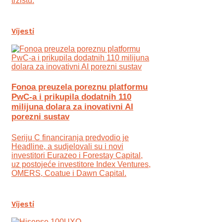
tržištu.
Vijesti
Fonoa preuzela poreznu platformu
PwC-a i prikupila dodatnih 110
milijuna dolara za inovativni AI
porezni sustav
Seriju C financiranja predvodio je
Headline, a sudjelovali su i novi
investitori Eurazeo i Forestay Capital,
uz postojeće investitore Index Ventures,
OMERS, Coatue i Dawn Capital.
Vijesti