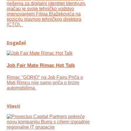
rješenja za digitalni identitet Identyum,
ojаčao je svoje tehničko vodstvo
imenovanjem Filipa Blažekovića na
poziciju glavnog tehničkog direktora
(CTO).
Događaji
Job Fair Mate Rimac Hot Talk
Rimac "GORIO" na Job Fairu Priča o
Mati Rimcu nije samo priča o brzim
automobilima.
Vijesti