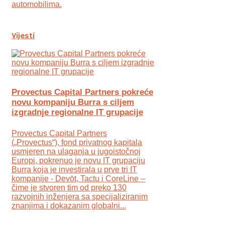
automobilima.
Vijesti
Provectus Capital Partners pokreće
novu kompaniju Burra s ciljem
izgradnje regionalne IT grupacije
Provectus Capital Partners
(„Provectus“), fond privatnog kapitala
usmjeren na ulaganja u jugoistočnoj
Europi, pokrenuo je novu IT grupaciju
Burra koja je investirala u prve tri IT
kompanije - Devōt, Tactu i CoreLine –
čime je stvoren tim od preko 130
razvojnih inženjera sa specijaliziranim
znanjima i dokazanim globalni...