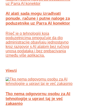
AI alati sada mogu izrađivati
ponude, račune i putne naloge za
poduzetnike uz Parra AI konektor
Riječ je o tehnologiji koja
poduzetnicima omogućuje da dio
administracije obavljaju jednostavno
kroz razgovor s AI alatom bez ručnog
unosa podataka i bez prebacivanja
između više aplikacija.
Vijesti
Tko nema odgovornu osobu za AI
tehnologije u upravi taj je već
zakasnio