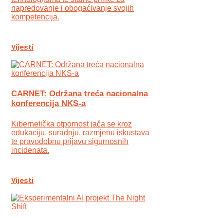
napredovanje i obogaćivanje svojih
kompetencija.
Vijesti
CARNET: Održana treća nacionalna
konferencija NKS-a
Kibernetička otpornost jača se kroz
edukaciju, suradnju, razmjenu iskustava
te pravodobnu prijavu sigurnosnih
incidenata.
Vijesti