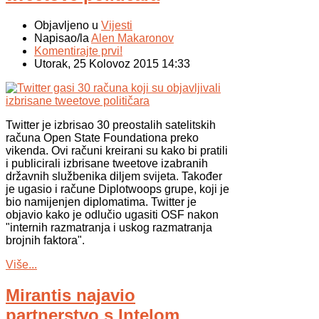
Objavljeno u
Vijesti
Napisao/la
Alen Makaronov
Komentirajte prvi!
Utorak, 25 Kolovoz 2015 14:33
Twitter je izbrisao 30 preostalih satelitskih
računa Open State Foundationa preko
vikenda. Ovi računi kreirani su kako bi pratili
i publicirali izbrisane tweetove izabranih
državnih službenika diljem svijeta. Također
je ugasio i račune Diplotwoops grupe, koji je
bio namijenjen diplomatima. Twitter je
objavio kako je odlučio ugasiti OSF nakon
"internih razmatranja i uskog razmatranja
brojnih faktora".
Više...
Mirantis najavio
partnerstvo s Intelom