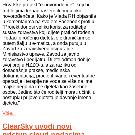
Hrvatske
projekt "e-novorođenče", koji bi
roditeljima trebao rasteretiti brigu oko
novorođenčeta. Kako je Vlada RH objasnila
u komentarima na svojem Facebook profilu:
"Projekt donosi veliku korist za roditelje i
sustav zdravstva koji dijete prati od rođenja.
Podaci o rođenju djeteta elektroničkim se
putem šalju u e-maticu, a onda putuju u
Zavod za zdravstveno osiguranje,
Ministarstvo uprave, Zavod za javno
zdravstvo i pedijatru. Dijete odmah dobije
svoj broj u HZZO-u, a za razliku od
dosadašnje prakse, medicinska
dokumentacija, procjepljivanje i eventualne
operacije i terapije ne vode se više na ime
majke nego na ime djeteta kao zasebne
osobe. Jedino što će roditelji morati učiniti u
postupku prijave djeteta je davanje imena
djetetu."
Više...
ClearSky uvodi novi
pristup cloud podacima