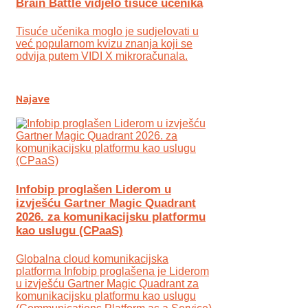
Brain Battle vidjelo tisuće učenika
Tisuće učenika moglo je sudjelovati u
već popularnom kvizu znanja koji se
odvija putem VIDI X mikroračunala.
Najave
Infobip proglašen Liderom u
izvješću Gartner Magic Quadrant
2026. za komunikacijsku platformu
kao uslugu (CPaaS)
Globalna cloud komunikacijska
platforma Infobip proglašena je Liderom
u izvješću Gartner Magic Quadrant za
komunikacijsku platformu kao uslugu