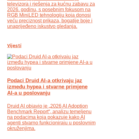
televizora i rješenja za kućnu zabavu za
2026. godinu, s posebnim fokusom na
RGB MiniLED tehnologiju koja donosi
veću preciznost prikaza, bogatije boje i
unaprijeđeno iskustvo gledanja.
Vijesti
Podaci Druid AI-a otkrivaju jaz
između hypea i stvarne primjene
AI-a u poslovanju
Druid AI objavio je „2026 AI Adoption
Benchmark Report“, analizu temeljenu
na podacima koja pokazuje kako AI
agenti stvarno funkcioniraju u poslovnim
okruženjima.