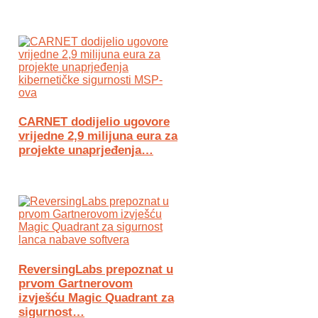
CARNET dodijelio ugovore
vrijedne 2,9 milijuna eura za
projekte unaprjeđenja…
ReversingLabs prepoznat u
prvom Gartnerovom
izvješću Magic Quadrant za
sigurnost…