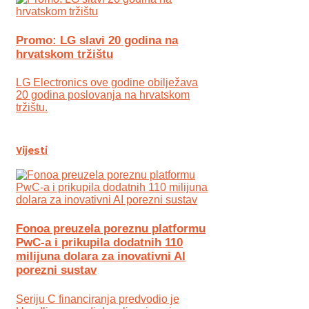
Promo: LG slavi 20 godina na
hrvatskom tržištu
LG Electronics ove godine obilježava
20 godina poslovanja na hrvatskom
tržištu.
Vijesti
Fonoa preuzela poreznu platformu
PwC-a i prikupila dodatnih 110
milijuna dolara za inovativni AI
porezni sustav
Seriju C financiranja predvodio je