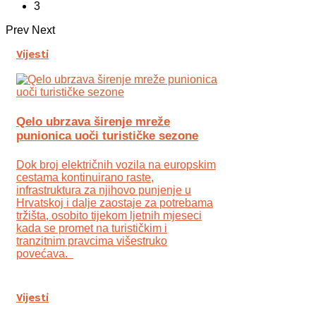
3
Prev
Next
Vijesti
Qelo ubrzava širenje mreže
punionica uoči turističke sezone
Dok broj električnih vozila na europskim
cestama kontinuirano raste,
infrastruktura za njihovo punjenje u
Hrvatskoj i dalje zaostaje za potrebama
tržišta, osobito tijekom ljetnih mjeseci
kada se promet na turističkim i
tranzitnim pravcima višestruko
povećava.
Vijesti