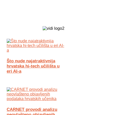
Biz Tech web portal powered by
Što nude najatraktivnija
hrvatska hi-tech učilišta u
eri AI-a
CARNET provodi analizu
neovlašteno objavljenih