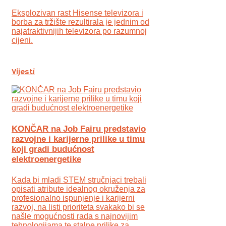
Eksplozivan rast Hisense televizora i
borba za tržište rezultirala je jednim od
najatraktivnijih televizora po razumnoj
cijeni.
Vijesti
KONČAR na Job Fairu predstavio
razvojne i karijerne prilike u timu
koji gradi budućnost
elektroenergetike
Kada bi mladi STEM stručnjaci trebali
opisati atribute idealnog okruženja za
profesionalno ispunjenje i karijerni
razvoj, na listi prioriteta svakako bi se
našle mogućnosti rada s najnovijim
tehnologijama te stalne prilike za