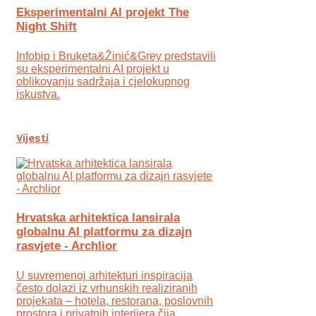
Eksperimentalni AI projekt The
Night Shift
Infobip i Bruketa&Žinić&Grey predstavili
su eksperimentalni AI projekt u
oblikovanju sadržaja i cjelokupnog
iskustva.
Vijesti
Hrvatska arhitektica lansirala
globalnu AI platformu za dizajn
rasvjete - Archlior
U suvremenoj arhitekturi inspiracija
često dolazi iz vrhunskih realiziranih
projekata – hotela, restorana, poslovnih
prostora i privatnih interijera čija