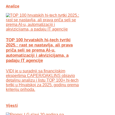
Analize
TOP 100 hrvatskih hi-tech tvrtki
2025.: rast se nastavlja, ali prava
priča seli se prema AI-u,
automatizaciji i akvizicijama, a
padaju IT agencije
VIDI je u suradnji sa financijskim
ekspertima CAPER/OAKLINS objavio
detaljnu analizu i listu TOP 100+ hi-tech
tvrtki u Hrvatskoj za 2025. godinu prema
kriteriju prihoda.
Vijesti