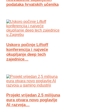
podataka hrvatskih učenika
Uskoro počinje Liftoff
konferencija i najveće
okupljanje deep tech
zajednice…
Projekt vrijedan 2,5 milijuna
eura otvara novo poglavlje
AI razvoja…