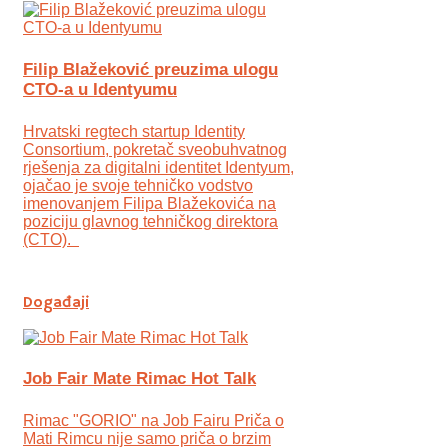
Filip Blažeković preuzima ulogu
CTO-a u Identyumu
Hrvatski regtech startup Identity
Consortium, pokretač sveobuhvatnog
rješenja za digitalni identitet Identyum,
ojаčao je svoje tehničko vodstvo
imenovanjem Filipa Blažekovića na
poziciju glavnog tehničkog direktora
(CTO).
Događaji
Job Fair Mate Rimac Hot Talk
Rimac "GORIO" na Job Fairu Priča o
Mati Rimcu nije samo priča o brzim