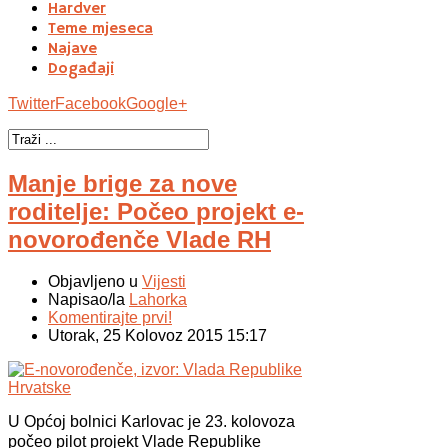
Hardver
Teme mjeseca
Najave
Događaji
Twitter
Facebook
Google+
Manje brige za nove
roditelje: Počeo projekt e-
novorođenče Vlade RH
Objavljeno u
Vijesti
Napisao/la
Lahorka
Komentirajte prvi!
Utorak, 25 Kolovoz 2015 15:17
U Općoj bolnici Karlovac je 23. kolovoza
počeo pilot projekt
Vlade Republike