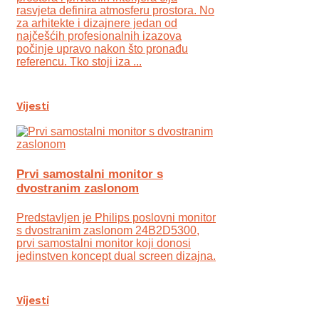
rasvjeta definira atmosferu prostora. No
za arhitekte i dizajnere jedan od
najčešćih profesionalnih izazova
počinje upravo nakon što pronađu
referencu. Tko stoji iza ...
Vijesti
Prvi samostalni monitor s
dvostranim zaslonom
Predstavljen je Philips poslovni monitor
s dvostranim zaslonom 24B2D5300,
prvi samostalni monitor koji donosi
jedinstven koncept dual screen dizajna.
Vijesti