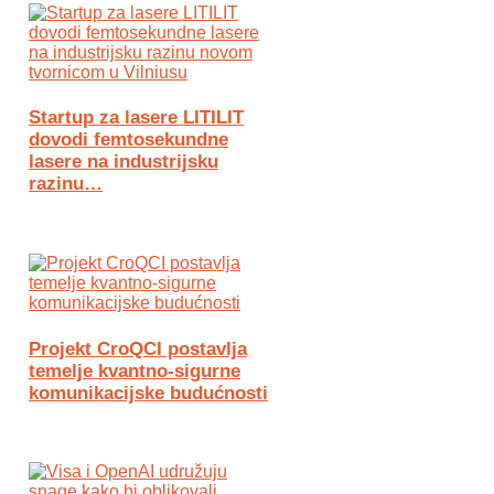
Startup za lasere LITILIT
dovodi femtosekundne
lasere na industrijsku
razinu…
Projekt CroQCI postavlja
temelje kvantno-sigurne
komunikacijske budućnosti