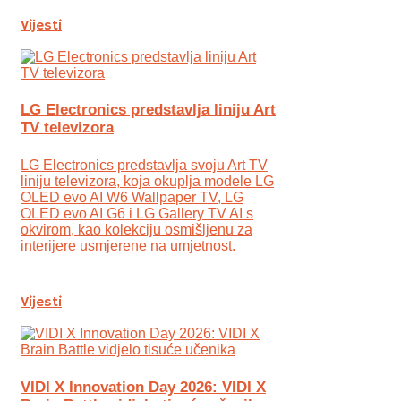
Vijesti
LG Electronics predstavlja liniju Art
TV televizora
LG Electronics predstavlja svoju Art TV
liniju televizora, koja okuplja modele LG
OLED evo AI W6 Wallpaper TV, LG
OLED evo AI G6 i LG Gallery TV AI s
okvirom, kao kolekciju osmišljenu za
interijere usmjerene na umjetnost.
Vijesti
VIDI X Innovation Day 2026: VIDI X