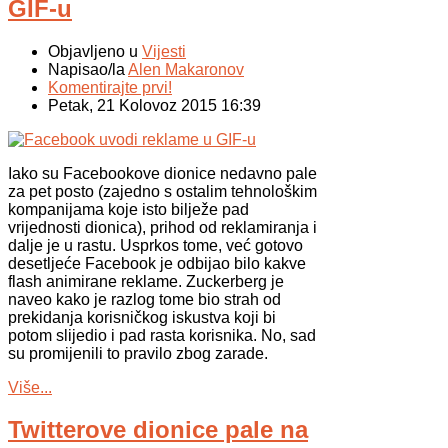
GIF-u
Objavljeno u
Vijesti
Napisao/la
Alen Makaronov
Komentirajte prvi!
Petak, 21 Kolovoz 2015 16:39
Iako su Facebookove dionice nedavno pale
za pet posto (zajedno s ostalim tehnološkim
kompanijama koje isto bilježe pad
vrijednosti dionica), prihod od reklamiranja i
dalje je u rastu. Usprkos tome, već gotovo
desetljeće Facebook je odbijao bilo kakve
flash animirane reklame. Zuckerberg je
naveo kako je razlog tome bio strah od
prekidanja korisničkog iskustva koji bi
potom slijedio i pad rasta korisnika. No, sad
su promijenili to pravilo zbog zarade.
Više...
Twitterove dionice pale na