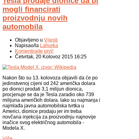
Tesla prodaje dionice da bi
mogli financirati
proizvodnju novih
automobila
Objavljeno u
Vijesti
Napisao/la
Lahorka
Komentirajte prvi!
Četvrtak, 20 Kolovoz 2015 16:25
Nakon što su 13. kolovoza objavili da će po
jedinstvenoj cijeni od 242 američka dolara
po dionici prodati 3,1 milijun dionica,
procjenuje se da je Tesla zaradio oko 739
milijuna američkih dolara. Iako su najmanja i
najmlađa javna automobilska tvrtka u
Americi, dionice prodaju jer im treba
novčana injekcija za proizvodnju najnovije
inačice svog električnog automobila -
Modela X.
Više...