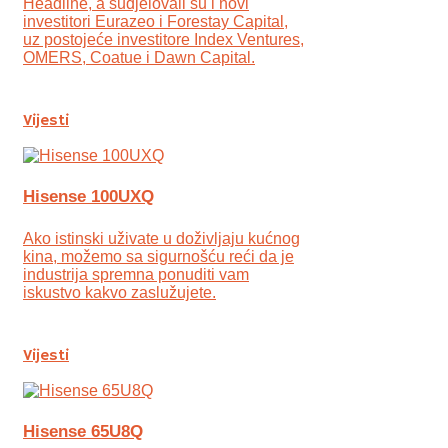
Headline, a sudjelovali su i novi
investitori Eurazeo i Forestay Capital,
uz postojeće investitore Index Ventures,
OMERS, Coatue i Dawn Capital.
Vijesti
Hisense 100UXQ
Ako istinski uživate u doživljaju kućnog
kina, možemo sa sigurnošću reći da je
industrija spremna ponuditi vam
iskustvo kakvo zaslužujete.
Vijesti
Hisense 65U8Q