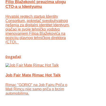
Filip Blažeković preuzima ulogu
CTO-a u Identyumu
Hrvatski regtech startup Identity
Consortium, pokretač sveobuhvatnog
rješenja za digitalni identitet Identyum,
ojаčao je svoje tehničko vodstvo
imenovanjem Filipa Blažekovića na
poziciju glavnog tehničkog direktora
(CTO).
Događaji
Job Fair Mate Rimac Hot Talk
Rimac "GORIO" na Job Fairu Priča o
Mati Rimcu nije samo priča o brzim
automobilima.