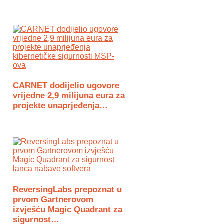
CARNET dodijelio ugovore
vrijedne 2,9 milijuna eura za
projekte unaprjeđenja…
ReversingLabs prepoznat u
prvom Gartnerovom
izvješću Magic Quadrant za
sigurnost…