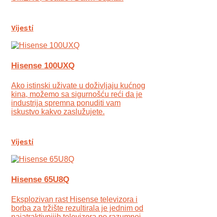
Vijesti
Hisense 100UXQ
Ako istinski uživate u doživljaju kućnog
kina, možemo sa sigurnošću reći da je
industrija spremna ponuditi vam
iskustvo kakvo zaslužujete.
Vijesti
Hisense 65U8Q
Eksplozivan rast Hisense televizora i
borba za tržište rezultirala je jednim od
najatraktivnijih televizora po razumnoj