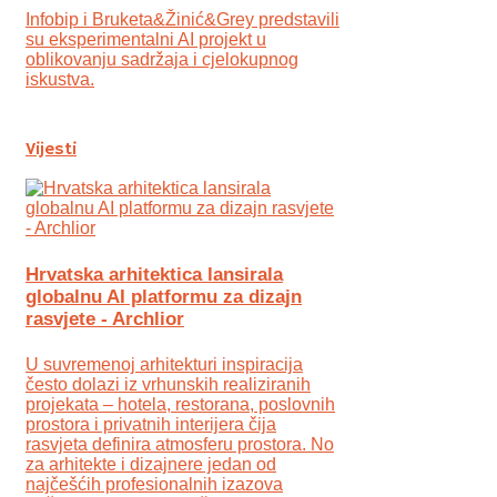
Infobip i Bruketa&Žinić&Grey predstavili
su eksperimentalni AI projekt u
oblikovanju sadržaja i cjelokupnog
iskustva.
Vijesti
Hrvatska arhitektica lansirala
globalnu AI platformu za dizajn
rasvjete - Archlior
U suvremenoj arhitekturi inspiracija
često dolazi iz vrhunskih realiziranih
projekata – hotela, restorana, poslovnih
prostora i privatnih interijera čija
rasvjeta definira atmosferu prostora. No
za arhitekte i dizajnere jedan od
najčešćih profesionalnih izazova