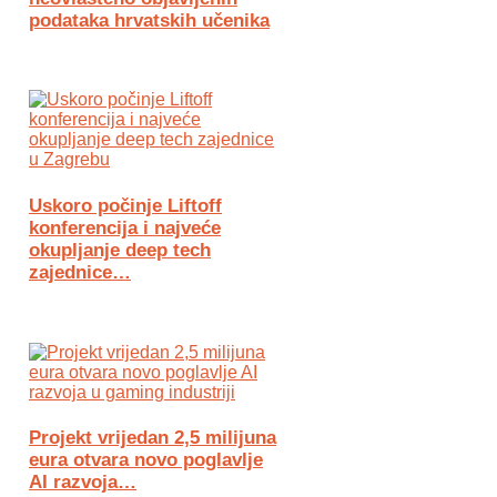
podataka hrvatskih učenika
Uskoro počinje Liftoff
konferencija i najveće
okupljanje deep tech
zajednice…
Projekt vrijedan 2,5 milijuna
eura otvara novo poglavlje
AI razvoja…