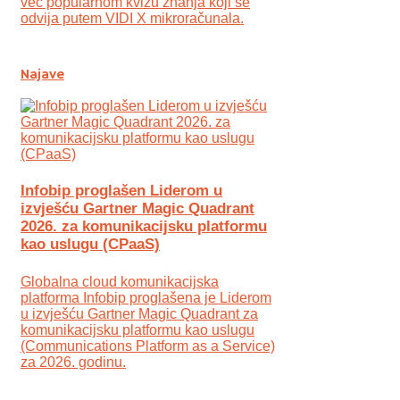
već popularnom kvizu znanja koji se
odvija putem VIDI X mikroračunala.
Najave
Infobip proglašen Liderom u
izvješću Gartner Magic Quadrant
2026. za komunikacijsku platformu
kao uslugu (CPaaS)
Globalna cloud komunikacijska
platforma Infobip proglašena je Liderom
u izvješću Gartner Magic Quadrant za
komunikacijsku platformu kao uslugu
(Communications Platform as a Service)
za 2026. godinu.