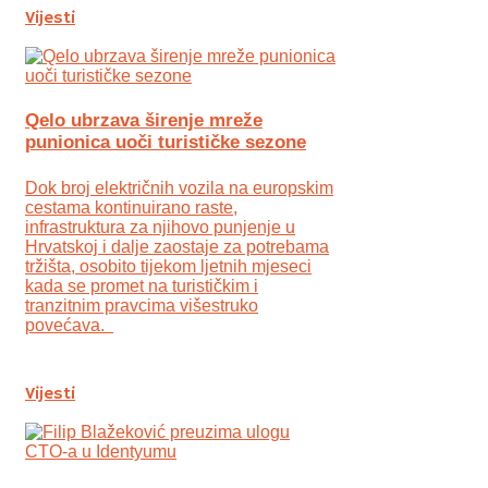
Vijesti
Qelo ubrzava širenje mreže
punionica uoči turističke sezone
Dok broj električnih vozila na europskim
cestama kontinuirano raste,
infrastruktura za njihovo punjenje u
Hrvatskoj i dalje zaostaje za potrebama
tržišta, osobito tijekom ljetnih mjeseci
kada se promet na turističkim i
tranzitnim pravcima višestruko
povećava.
Vijesti