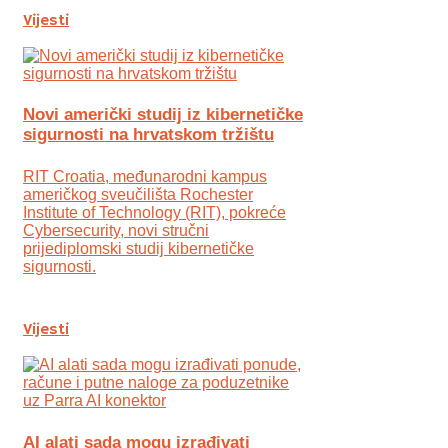
Vijesti
Novi američki studij iz kibernetičke
sigurnosti na hrvatskom tržištu
RIT Croatia, međunarodni kampus
američkog sveučilišta Rochester
Institute of Technology (RIT), pokreće
Cybersecurity, novi stručni
prijediplomski studij kibernetičke
sigurnosti.
Vijesti
AI alati sada mogu izrađivati