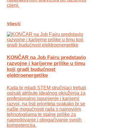
cijeni.
Vijesti
KONČAR na Job Fairu predstavio
razvojne i karijerne prilike u timu
koji gradi budućnost
elektroenergetike
Kada bi mladi STEM stručnjaci trebali
opisati atribute idealnog okruženja za
profesionalno ispunjenje i karijerni
razvoj, na listi prioriteta svakako bi se
našle mogućnosti rada s najnovijim
tehnologijama te stalne prilike za
napredovanje i obogaćivanje svojih
kompetencija.