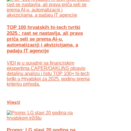
TOP 100 hrvatskih hi-tech tvrtki
2025.: rast se nastavlja, ali prava
priča seli se prema AI-u,
automatizaciji i akvizicijama, a
padaju IT agencije
VIDI je u suradnji sa financijskim
ekspertima CAPER/OAKLINS objavio
detaljnu analizu i listu TOP 100+ hi-tech
tvrtki u Hrvatskoj za 2025. godinu prema
kriteriju prihoda.
Vijesti
Promo: LG slavi 20 godina na