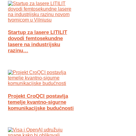
Startup za lasere LITILIT
dovodi femtosekundne
lasere na industrijsku
razinu…
Projekt CroQCI postavlja
temelje kvantno-sigurne
komunikacijske budućnosti