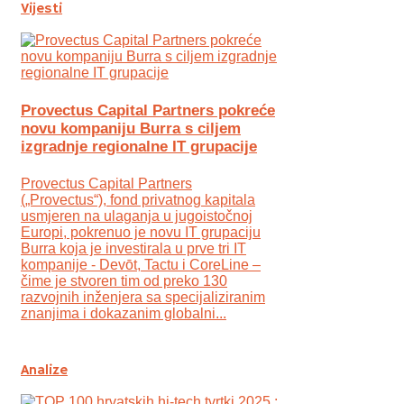
Vijesti
Provectus Capital Partners pokreće
novu kompaniju Burra s ciljem
izgradnje regionalne IT grupacije
Provectus Capital Partners
(„Provectus“), fond privatnog kapitala
usmjeren na ulaganja u jugoistočnoj
Europi, pokrenuo je novu IT grupaciju
Burra koja je investirala u prve tri IT
kompanije - Devōt, Tactu i CoreLine –
čime je stvoren tim od preko 130
razvojnih inženjera sa specijaliziranim
znanjima i dokazanim globalni...
Analize