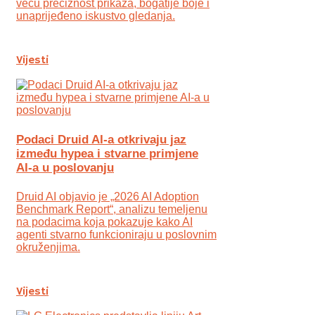
veću preciznost prikaza, bogatije boje i
unaprijeđeno iskustvo gledanja.
Vijesti
Podaci Druid AI-a otkrivaju jaz
između hypea i stvarne primjene
AI-a u poslovanju
Druid AI objavio je „2026 AI Adoption
Benchmark Report“, analizu temeljenu
na podacima koja pokazuje kako AI
agenti stvarno funkcioniraju u poslovnim
okruženjima.
Vijesti