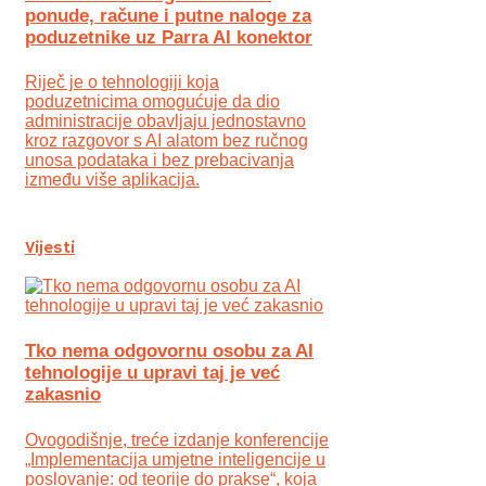
ponude, račune i putne naloge za
poduzetnike uz Parra AI konektor
Riječ je o tehnologiji koja
poduzetnicima omogućuje da dio
administracije obavljaju jednostavno
kroz razgovor s AI alatom bez ručnog
unosa podataka i bez prebacivanja
između više aplikacija.
Vijesti
Tko nema odgovornu osobu za AI
tehnologije u upravi taj je već
zakasnio
Ovogodišnje, treće izdanje konferencije
„Implementacija umjetne inteligencije u
poslovanje: od teorije do prakse“, koja