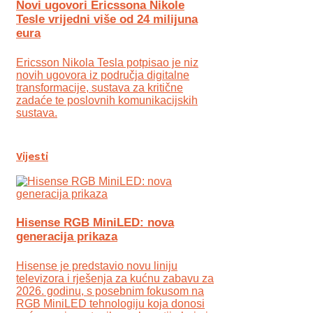
Novi ugovori Ericssona Nikole
Tesle vrijedni više od 24 milijuna
eura
Ericsson Nikola Tesla potpisao je niz
novih ugovora iz područja digitalne
transformacije, sustava za kritične
zadaće te poslovnih komunikacijskih
sustava.
Vijesti
Hisense RGB MiniLED: nova
generacija prikaza
Hisense je predstavio novu liniju
televizora i rješenja za kućnu zabavu za
2026. godinu, s posebnim fokusom na
RGB MiniLED tehnologiju koja donosi