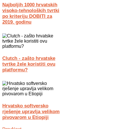
Najboljih 1000 hrvatskih
visoko-tehnoloških tvrtki
po kriteriju DOBITI za
2019. godinu
Clutch - zašto hrvatske
tvrtke žele koristiti ovu
platformu?
Hrvatsko softversko
rješenje upravlja velikom
pivovarom u Etiopiji