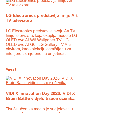
LG Electronics predstavlja liniju Art
TV televizora
LG Electronics predstavlja svoju Art TV
liniju televizora, koja okuplja modele LG
OLED evo AI W6 Wallpaper TV, LG
OLED evo AI G6 i LG Gallery TV AI s
okvirom, kao kolekciju osmišljenu za
interijere usmjerene na umjetnost.
Vijesti
VIDI X Innovation Day 2026: VIDI X
Brain Battle vidjelo tisuće učenika
Tisuće učenika moglo je sudjelovati u