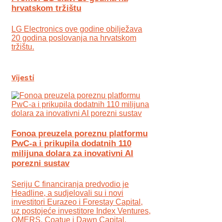
hrvatskom tržištu
LG Electronics ove godine obilježava
20 godina poslovanja na hrvatskom
tržištu.
Vijesti
Fonoa preuzela poreznu platformu
PwC-a i prikupila dodatnih 110
milijuna dolara za inovativni AI
porezni sustav
Seriju C financiranja predvodio je
Headline, a sudjelovali su i novi
investitori Eurazeo i Forestay Capital,
uz postojeće investitore Index Ventures,
OMERS, Coatue i Dawn Capital.