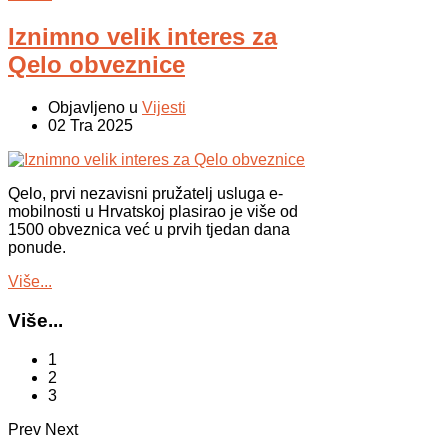
Iznimno velik interes za
Qelo obveznice
Objavljeno u
Vijesti
02 Tra 2025
Qelo, prvi nezavisni pružatelj usluga e-
mobilnosti u Hrvatskoj plasirao je više od
1500 obveznica već u prvih tjedan dana
ponude.
Više...
Više...
1
2
3
Prev
Next