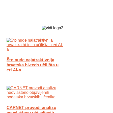
Biz Tech web portal powered by
Što nude najatraktivnija
hrvatska hi-tech učilišta u
eri AI-a
CARNET provodi analizu
neovlašteno objavljenih