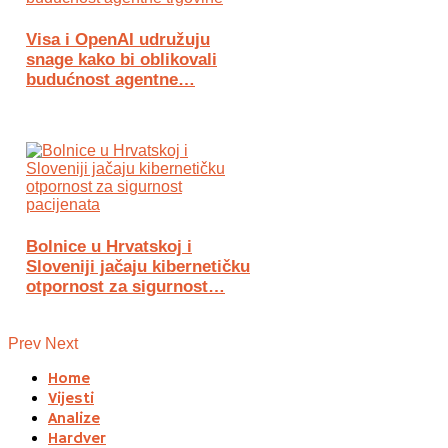
Visa i OpenAI udružuju
snage kako bi oblikovali
budućnost agentne…
Bolnice u Hrvatskoj i
Sloveniji jačaju kibernetičku
otpornost za sigurnost…
Prev
Next
Home
Vijesti
Analize
Hardver