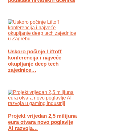
podataka hrvatskih učenika
Uskoro počinje Liftoff
konferencija i najveće
okupljanje deep tech
zajednice…
Projekt vrijedan 2,5 milijuna
eura otvara novo poglavlje
AI razvoja…