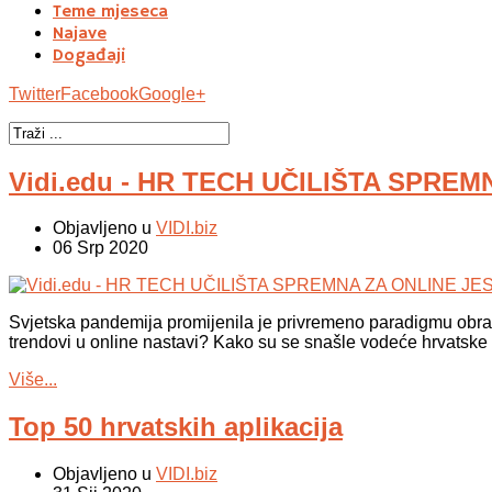
Teme mjeseca
Najave
Događaji
Twitter
Facebook
Google+
Vidi.edu - HR TECH UČILIŠTA SPRE
Objavljeno u
VIDI.biz
06 Srp 2020
Svjetska pandemija promijenila je privremeno paradigmu obra
trendovi u online nastavi? Kako su se snašle vodeće hrvatsk
Više...
Top 50 hrvatskih aplikacija
Objavljeno u
VIDI.biz