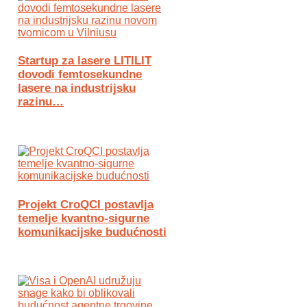
Startup za lasere LITILIT
dovodi femtosekundne
lasere na industrijsku
razinu…
Projekt CroQCI postavlja
temelje kvantno-sigurne
komunikacijske budućnosti