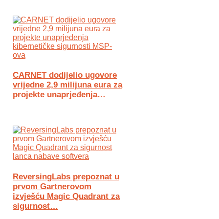
CARNET dodijelio ugovore
vrijedne 2,9 milijuna eura za
projekte unaprjeđenja…
ReversingLabs prepoznat u
prvom Gartnerovom
izvješću Magic Quadrant za
sigurnost…