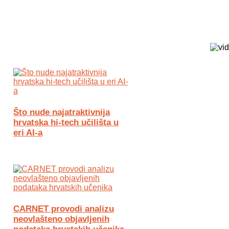
Biz Tech web portal powered by
Što nude najatraktivnija
hrvatska hi-tech učilišta u
eri AI-a
CARNET provodi analizu
neovlašteno objavljenih