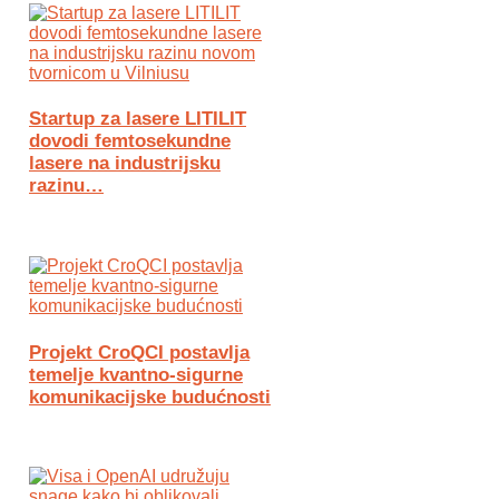
Startup za lasere LITILIT
dovodi femtosekundne
lasere na industrijsku
razinu…
Projekt CroQCI postavlja
temelje kvantno-sigurne
komunikacijske budućnosti