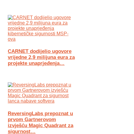
CARNET dodijelio ugovore
vrijedne 2,9 milijuna eura za
projekte unaprjeđenja…
ReversingLabs prepoznat u
prvom Gartnerovom
izvješću Magic Quadrant za
sigurnost…