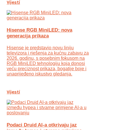
Vijesti
Hisense RGB MiniLED: nova
generacija prikaza
Hisense je predstavio novu liniju
televizora i rješenja za kućnu zabavu za
2026. godinu, s posebnim fokusom na
RGB MiniLED tehnologiju koja donosi
veću preciznost prikaza, bogatije boje i
unaprijeđeno iskustvo gledanja.
Vijesti
Podaci Druid AI-a otkrivaju jaz