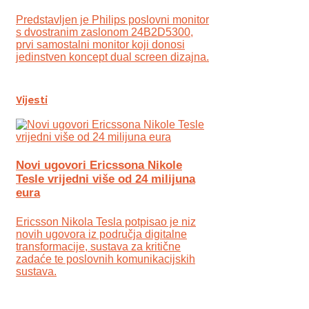
Predstavljen je Philips poslovni monitor
s dvostranim zaslonom 24B2D5300,
prvi samostalni monitor koji donosi
jedinstven koncept dual screen dizajna.
Vijesti
Novi ugovori Ericssona Nikole
Tesle vrijedni više od 24 milijuna
eura
Ericsson Nikola Tesla potpisao je niz
novih ugovora iz područja digitalne
transformacije, sustava za kritične
zadaće te poslovnih komunikacijskih
sustava.