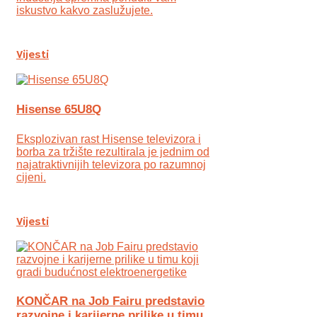
iskustvo kakvo zaslužujete.
Vijesti
Hisense 65U8Q
Eksplozivan rast Hisense televizora i
borba za tržište rezultirala je jednim od
najatraktivnijih televizora po razumnoj
cijeni.
Vijesti
KONČAR na Job Fairu predstavio
razvojne i karijerne prilike u timu