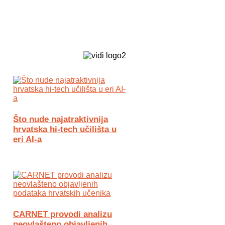
Biz Tech web portal powered by
Što nude najatraktivnija
hrvatska hi-tech učilišta u
eri AI-a
CARNET provodi analizu
neovlašteno objavljenih