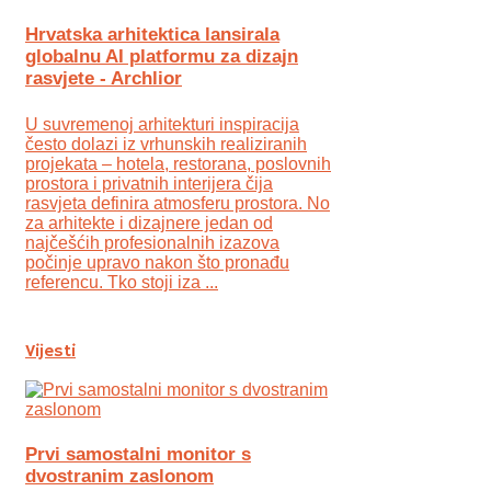
Hrvatska arhitektica lansirala
globalnu AI platformu za dizajn
rasvjete - Archlior
U suvremenoj arhitekturi inspiracija
često dolazi iz vrhunskih realiziranih
projekata – hotela, restorana, poslovnih
prostora i privatnih interijera čija
rasvjeta definira atmosferu prostora. No
za arhitekte i dizajnere jedan od
najčešćih profesionalnih izazova
počinje upravo nakon što pronađu
referencu. Tko stoji iza ...
Vijesti
Prvi samostalni monitor s
dvostranim zaslonom