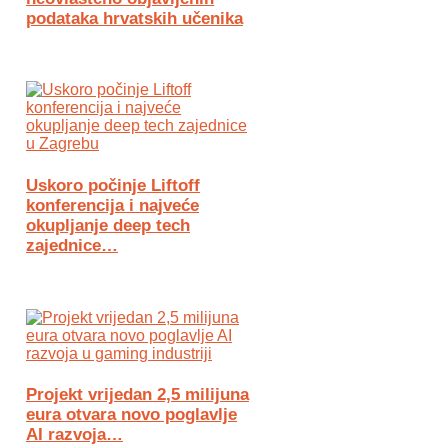
podataka hrvatskih učenika
Uskoro počinje Liftoff
konferencija i najveće
okupljanje deep tech
zajednice…
Projekt vrijedan 2,5 milijuna
eura otvara novo poglavlje
AI razvoja…