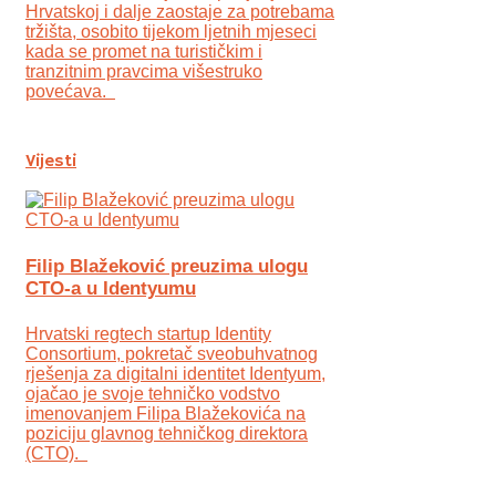
Hrvatskoj i dalje zaostaje za potrebama
tržišta, osobito tijekom ljetnih mjeseci
kada se promet na turističkim i
tranzitnim pravcima višestruko
povećava.
Vijesti
Filip Blažeković preuzima ulogu
CTO-a u Identyumu
Hrvatski regtech startup Identity
Consortium, pokretač sveobuhvatnog
rješenja za digitalni identitet Identyum,
ojаčao je svoje tehničko vodstvo
imenovanjem Filipa Blažekovića na
poziciju glavnog tehničkog direktora
(CTO).