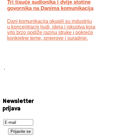
Tri tisuće sudionika i dvije stotine
govornika na Danima komunikacija
Dani komunikacija okupili su industriju
u koncentraciji ljudi, ideja i iskustva koja
vrlo brzo podiže razinu struke i pokreće
konkretne teme, smjerove i suradnje.
.
Newsletter
prijava