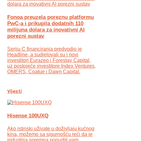
Fonoa preuzela poreznu platformu
PwC-a i prikupila dodatnih 110
milijuna dolara za inovativni AI
porezni sustav
Seriju C financiranja predvodio je
Headline, a sudjelovali su i novi
investitori Eurazeo i Forestay Capital,
uz postojeće investitore Index Ventures,
OMERS, Coatue i Dawn Capital.
Vijesti
Hisense 100UXQ
Ako istinski uživate u doživljaju kućnog
kina, možemo sa sigurnošću reći da je
industrija spremna ponuditi vam