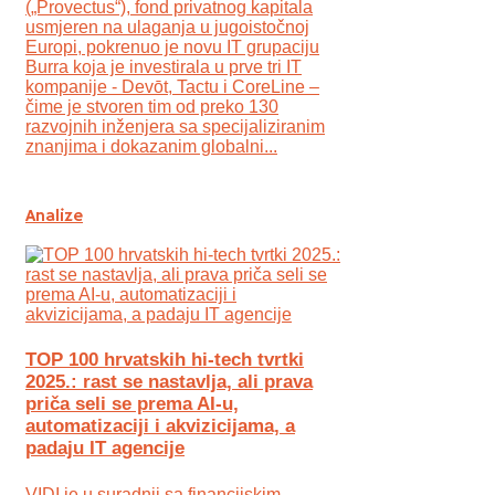
(„Provectus“), fond privatnog kapitala
usmjeren na ulaganja u jugoistočnoj
Europi, pokrenuo je novu IT grupaciju
Burra koja je investirala u prve tri IT
kompanije - Devōt, Tactu i CoreLine –
čime je stvoren tim od preko 130
razvojnih inženjera sa specijaliziranim
znanjima i dokazanim globalni...
Analize
TOP 100 hrvatskih hi-tech tvrtki
2025.: rast se nastavlja, ali prava
priča seli se prema AI-u,
automatizaciji i akvizicijama, a
padaju IT agencije
VIDI je u suradnji sa financijskim