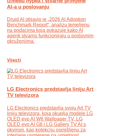
između hypea i stvarne primjene
AI-a u poslovanju
Druid AI objavio je „2026 AI Adoption
Benchmark Report“, analizu temeljenu
na podacima koja pokazuje kako AI
agenti stvarno funkcioniraju u poslovnim
okruženjima.
Vijesti
LG Electronics predstavlja liniju Art
TV televizora
LG Electronics predstavlja svoju Art TV
liniju televizora, koja okuplja modele LG
OLED evo AI W6 Wallpaper TV, LG
OLED evo AI G6 i LG Gallery TV AI s
okvirom, kao kolekciju osmišljenu za
interijere usmjerene na umjetnost.