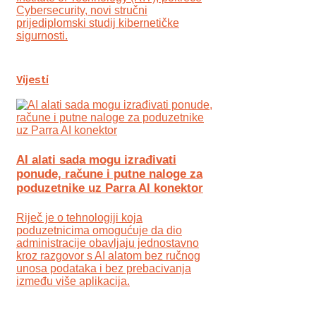
Cybersecurity, novi stručni
prijediplomski studij kibernetičke
sigurnosti.
Vijesti
AI alati sada mogu izrađivati
ponude, račune i putne naloge za
poduzetnike uz Parra AI konektor
Riječ je o tehnologiji koja
poduzetnicima omogućuje da dio
administracije obavljaju jednostavno
kroz razgovor s AI alatom bez ručnog
unosa podataka i bez prebacivanja
između više aplikacija.