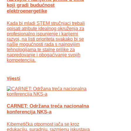
koji gradi budućnost
elektroenergetike
Kada bi mladi STEM stručnjaci trebali
opisati atribute idealnog okruženja za
profesionalno ispunjenje i karijerni
razvoj, na listi prioriteta svakako bi se
našle mogućnosti rada s najnovijim
tehnologijama te stalne prilike za
napredovanje i obogaćivanje svojih
kompetencija.
Vijesti
CARNET: Održana treća nacionalna
konferencija NKS-a
Kibernetička otpornost jača se kroz
edukaciju, suradnju, razmjenu iskustava