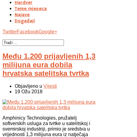
Hardver
Teme mjeseca
Najave
Događaji
Twitter
Facebook
Google+
Među 1.200 prijavljenih 1,3
milijuna eura dobila
hrvatska satelitska tvrtka
Objavljeno u
Vijesti
19 Ožu 2018
Amphinicy Technologies, pružatelj
softverskih usluga za tvrtke u satelitskoj i
svemirskoj industriji, primio je sredstva u
vrijednosti 1,3 milijuna eura iz natječaja