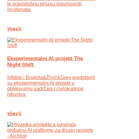
te pravodobnu prijavu sigurnosnih
incidenata.
Vijesti
Eksperimentalni AI projekt The
Night Shift
Infobip i Bruketa&Žinić&Grey predstavili
su eksperimentalni AI projekt u
oblikovanju sadržaja i cjelokupnog
iskustva.
Vijesti