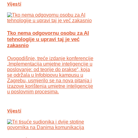
Vijesti
Tko nema odgovornu osobu za AI
tehnologije u upravi taj je već
zakasnio
Ovogodišnje, treće izdanje konferencije
„Implementacija umjetne inteligencije u
poslovanje: od teorije do prakse“, koja
se održala u Infobipovu kampusu u
Zagrebu, usmjerilo se na nova pitanja i
izazove korištenja umjetne inteligencije
u poslovnim procesima.
Vijesti