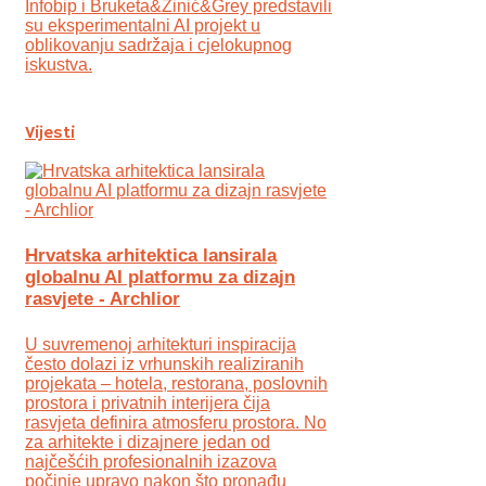
Infobip i Bruketa&Žinić&Grey predstavili
su eksperimentalni AI projekt u
oblikovanju sadržaja i cjelokupnog
iskustva.
Vijesti
Hrvatska arhitektica lansirala
globalnu AI platformu za dizajn
rasvjete - Archlior
U suvremenoj arhitekturi inspiracija
često dolazi iz vrhunskih realiziranih
projekata – hotela, restorana, poslovnih
prostora i privatnih interijera čija
rasvjeta definira atmosferu prostora. No
za arhitekte i dizajnere jedan od
najčešćih profesionalnih izazova
počinje upravo nakon što pronađu