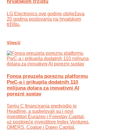
hrvatskom tržištu
LG Electronics ove godine obilježava
20 godina poslovanja na hrvatskom
tržištu.
Vijesti
Fonoa preuzela poreznu platformu
PwC-a i prikupila dodatnih 110
milijuna dolara za inovativni AI
porezni sustav
Seriju C financiranja predvodio je
Headline, a sudjelovali su i novi
investitori Eurazeo i Forestay Capital,
uz postojeće investitore Index Ventures,
OMERS, Coatue i Dawn Capital.