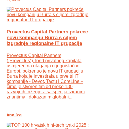
Provectus Capital Partners pokreće
novu kompaniju Burra s ciljem
izgradnje regionalne IT grupacije
Provectus Capital Partners
(„Provectus“), fond privatnog kapitala
usmjeren na ulaganja u jugoistočnoj
Europi, pokrenuo je novu IT grupaciju
Burra koja je investirala u prve tri IT
kompanije - Devōt, Tactu i CoreLine –
čime je stvoren tim od preko 130
razvojnih inženjera sa specijaliziranim
znanjima i dokazanim globalni...
Analize