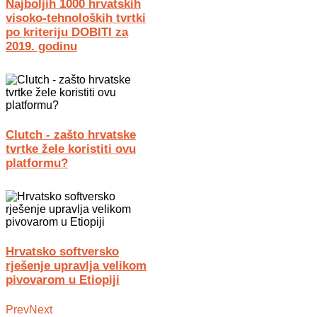
Najboljih 1000 hrvatskih
visoko-tehnoloških tvrtki
po kriteriju DOBITI za
2019. godinu
Clutch - zašto hrvatske
tvrtke žele koristiti ovu
platformu?
Hrvatsko softversko
rješenje upravlja velikom
pivovarom u Etiopiji
Prev
Next