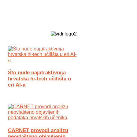
Biz Tech web portal powered by
Što nude najatraktivnija
hrvatska hi-tech učilišta u
eri AI-a
CARNET provodi analizu
neovlašteno objavljenih