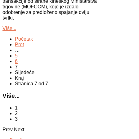
transakcije od strane kineskog Ministarstva
trgovine (MOFCOM), koje je izdalo
odobrenje za predloženo spajanje dviju
tvrtki.
Više...
Početak
Pret
…
5
6
7
Sljedeće
Kraj
Stranica 7 od 7
Više...
1
2
3
Prev
Next