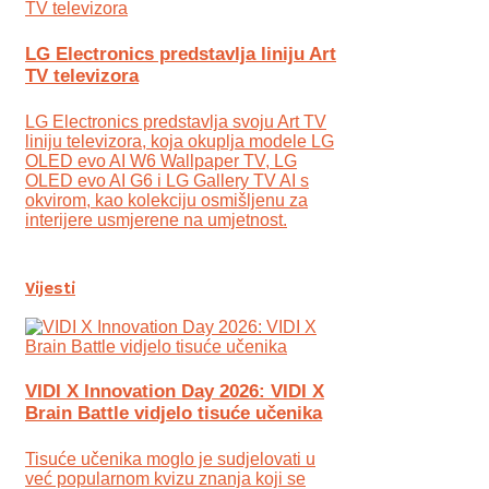
LG Electronics predstavlja liniju Art
TV televizora
LG Electronics predstavlja svoju Art TV
liniju televizora, koja okuplja modele LG
OLED evo AI W6 Wallpaper TV, LG
OLED evo AI G6 i LG Gallery TV AI s
okvirom, kao kolekciju osmišljenu za
interijere usmjerene na umjetnost.
Vijesti
VIDI X Innovation Day 2026: VIDI X
Brain Battle vidjelo tisuće učenika
Tisuće učenika moglo je sudjelovati u
već popularnom kvizu znanja koji se