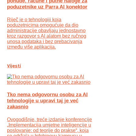
ponude, račune i putne naloge za
poduzetnike uz Parra AI konektor
Riječ je o tehnologiji koja
poduzetnicima omogućuje da dio
administracije obavljaju jednostavno
kroz razgovor s AI alatom bez ručnog
unosa podataka i bez prebacivanja
između više aplikacija.
Vijesti
Tko nema odgovornu osobu za AI
tehnologije u upravi taj je već
zakasnio
Ovogodišnje, treće izdanje konferencije
„Implementacija umjetne inteligencije u
poslovanje: od teorije do prakse“, koja
se održala u Infobipovu kampusu u