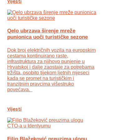
Vijesti
Qelo ubrzava širenje mreže
punionica uoči turističke sezone
Dok broj električnih vozila na europskim
cestama kontinuirano raste,
infrastruktura za njihovo punjenje u
Hrvatskoj i dalje zaostaje za potrebama
tržišta, osobito tijekom ljetnih mjeseci
kada se promet na turističkim i
tranzitnim pravcima višestruko
povećava.
Vijesti
Filip Blažeković preuzima ulogu