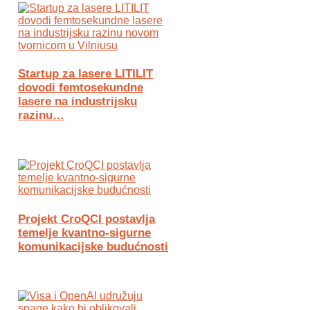
Startup za lasere LITILIT
dovodi femtosekundne
lasere na industrijsku
razinu…
Projekt CroQCI postavlja
temelje kvantno-sigurne
komunikacijske budućnosti