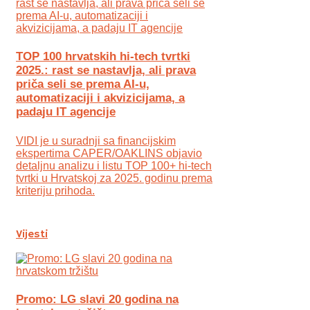
TOP 100 hrvatskih hi-tech tvrtki
2025.: rast se nastavlja, ali prava
priča seli se prema AI-u,
automatizaciji i akvizicijama, a
padaju IT agencije
VIDI je u suradnji sa financijskim
ekspertima CAPER/OAKLINS objavio
detaljnu analizu i listu TOP 100+ hi-tech
tvrtki u Hrvatskoj za 2025. godinu prema
kriteriju prihoda.
Vijesti
Promo: LG slavi 20 godina na