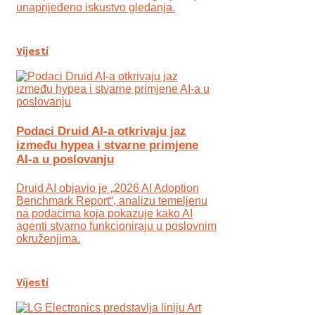
unaprijeđeno iskustvo gledanja.
Vijesti
Podaci Druid AI-a otkrivaju jaz
između hypea i stvarne primjene
AI-a u poslovanju
Druid AI objavio je „2026 AI Adoption
Benchmark Report“, analizu temeljenu
na podacima koja pokazuje kako AI
agenti stvarno funkcioniraju u poslovnim
okruženjima.
Vijesti