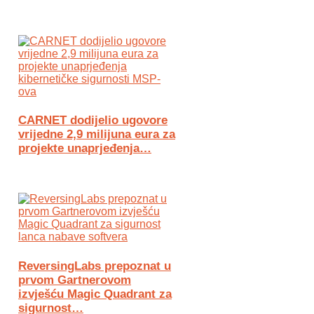
CARNET dodijelio ugovore
vrijedne 2,9 milijuna eura za
projekte unaprjeđenja…
ReversingLabs prepoznat u
prvom Gartnerovom
izvješću Magic Quadrant za
sigurnost…