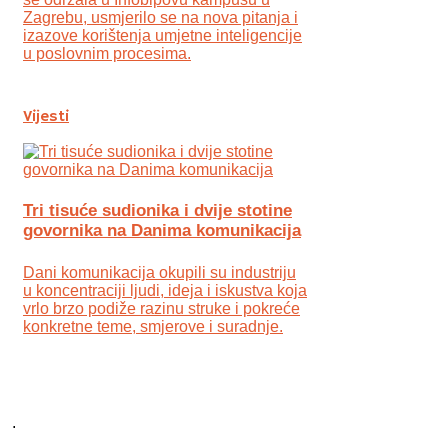
Zagrebu, usmjerilo se na nova pitanja i
izazove korištenja umjetne inteligencije
u poslovnim procesima.
Vijesti
Tri tisuće sudionika i dvije stotine
govornika na Danima komunikacija
Dani komunikacija okupili su industriju
u koncentraciji ljudi, ideja i iskustva koja
vrlo brzo podiže razinu struke i pokreće
konkretne teme, smjerove i suradnje.
.