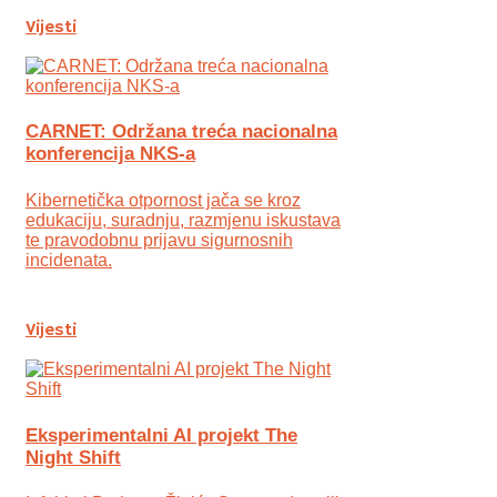
Vijesti
CARNET: Održana treća nacionalna
konferencija NKS-a
Kibernetička otpornost jača se kroz
edukaciju, suradnju, razmjenu iskustava
te pravodobnu prijavu sigurnosnih
incidenata.
Vijesti
Eksperimentalni AI projekt The
Night Shift