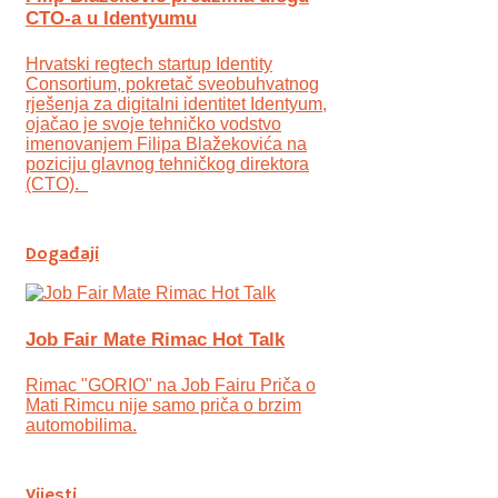
CTO-a u Identyumu
Hrvatski regtech startup Identity
Consortium, pokretač sveobuhvatnog
rješenja za digitalni identitet Identyum,
ojаčao je svoje tehničko vodstvo
imenovanjem Filipa Blažekovića na
poziciju glavnog tehničkog direktora
(CTO).
Događaji
Job Fair Mate Rimac Hot Talk
Rimac "GORIO" na Job Fairu Priča o
Mati Rimcu nije samo priča o brzim
automobilima.
Vijesti