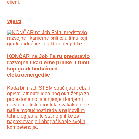
cijeni.
Vijesti
KONČAR na Job Fairu predstavio
razvojne i karijerne prilike u timu
koji gradi budućnost
elektroenergetike
Kada bi mladi STEM stručnjaci trebali
opisati atribute idealnog okruženja za
profesionalno ispunjenje i karijerni
razvoj, na listi prioriteta svakako bi se
našle mogućnosti rada s najnovijim
tehnologijama te stalne prilike za
napredovanje i obogaćivanje svojih
kompetencija.