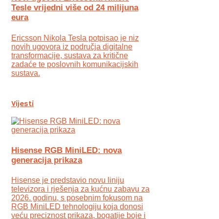
Tesle vrijedni više od 24 milijuna
eura
Ericsson Nikola Tesla potpisao je niz
novih ugovora iz područja digitalne
transformacije, sustava za kritične
zadaće te poslovnih komunikacijskih
sustava.
Vijesti
Hisense RGB MiniLED: nova
generacija prikaza
Hisense je predstavio novu liniju
televizora i rješenja za kućnu zabavu za
2026. godinu, s posebnim fokusom na
RGB MiniLED tehnologiju koja donosi
veću preciznost prikaza, bogatije boje i