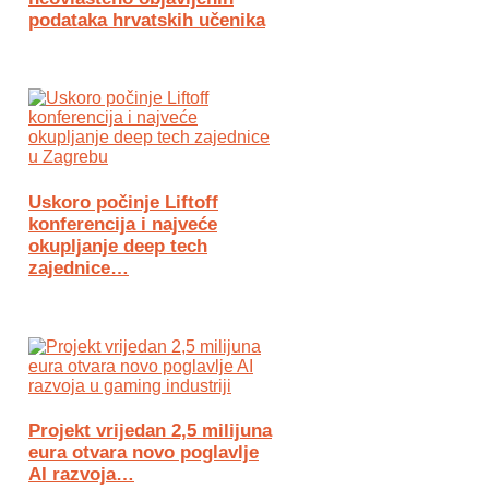
podataka hrvatskih učenika
Uskoro počinje Liftoff
konferencija i najveće
okupljanje deep tech
zajednice…
Projekt vrijedan 2,5 milijuna
eura otvara novo poglavlje
AI razvoja…