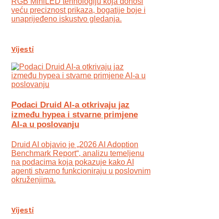
RGB MiniLED tehnologiju koja donosi
veću preciznost prikaza, bogatije boje i
unaprijeđeno iskustvo gledanja.
Vijesti
Podaci Druid AI-a otkrivaju jaz
između hypea i stvarne primjene
AI-a u poslovanju
Druid AI objavio je „2026 AI Adoption
Benchmark Report“, analizu temeljenu
na podacima koja pokazuje kako AI
agenti stvarno funkcioniraju u poslovnim
okruženjima.
Vijesti