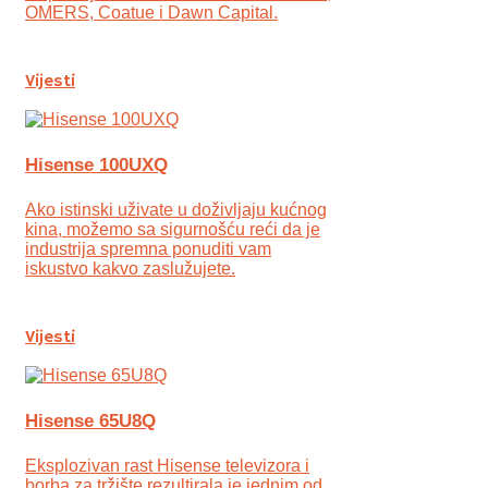
OMERS, Coatue i Dawn Capital.
Vijesti
Hisense 100UXQ
Ako istinski uživate u doživljaju kućnog
kina, možemo sa sigurnošću reći da je
industrija spremna ponuditi vam
iskustvo kakvo zaslužujete.
Vijesti
Hisense 65U8Q
Eksplozivan rast Hisense televizora i
borba za tržište rezultirala je jednim od