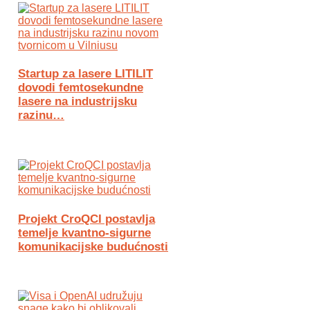
Startup za lasere LITILIT
dovodi femtosekundne
lasere na industrijsku
razinu…
Projekt CroQCI postavlja
temelje kvantno-sigurne
komunikacijske budućnosti