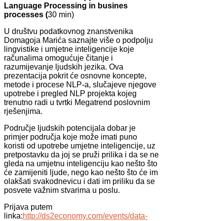
Language Processing in busines
processes (
30 min)
U društvu podatkovnog znanstvenika
Domagoja Marića saznajte više o podpolju
lingvistike i umjetne inteligencije koje
računalima omogućuje čitanje i
razumijevanje ljudskih jezika. Ova
prezentacija pokrit će osnovne koncepte,
metode i procese NLP-a, slučajeve njegove
upotrebe i pregled NLP projekta kojeg
trenutno radi u tvrtki Megatrend poslovnim
rješenjima.
Područje ljudskih potencijala dobar je
primjer područja koje može imati puno
koristi od upotrebe umjetne inteligencije, uz
pretpostavku da joj se pruži prilika i da se ne
gleda na umjetnu inteligenciju kao nešto što
će zamijeniti ljude, nego kao nešto što će im
olakšati svakodnevicu i dati im priliku da se
posvete važnim stvarima u poslu.
Prijava putem
linka:
http://ds2economy.com/events/data-