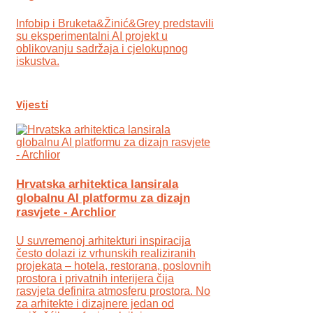
Infobip i Bruketa&Žinić&Grey predstavili
su eksperimentalni AI projekt u
oblikovanju sadržaja i cjelokupnog
iskustva.
Vijesti
Hrvatska arhitektica lansirala
globalnu AI platformu za dizajn
rasvjete - Archlior
U suvremenoj arhitekturi inspiracija
često dolazi iz vrhunskih realiziranih
projekata – hotela, restorana, poslovnih
prostora i privatnih interijera čija
rasvjeta definira atmosferu prostora. No
za arhitekte i dizajnere jedan od