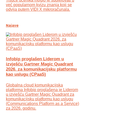
Tisuće učenika moglo je sudjelovati u
već popularnom kvizu znanja koji se
odvija putem VIDI X mikroračunala.
Najave
Infobip proglašen Liderom u
izvješću Gartner Magic Quadrant
2026. za komunikacijsku platformu
kao uslugu (CPaaS)
Globalna cloud komunikacijska
platforma Infobip proglašena je Liderom
u izvješću Gartner Magic Quadrant za
komunikacijsku platformu kao uslugu
(Communications Platform as a Service)
za 2026. godinu.