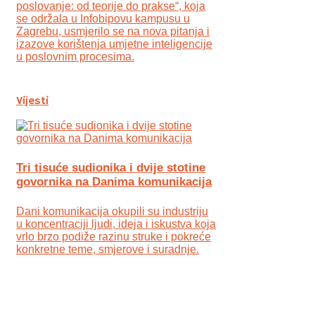
poslovanje: od teorije do prakse“, koja
se održala u Infobipovu kampusu u
Zagrebu, usmjerilo se na nova pitanja i
izazove korištenja umjetne inteligencije
u poslovnim procesima.
Vijesti
Tri tisuće sudionika i dvije stotine
govornika na Danima komunikacija
Dani komunikacija okupili su industriju
u koncentraciji ljudi, ideja i iskustva koja
vrlo brzo podiže razinu struke i pokreće
konkretne teme, smjerove i suradnje.