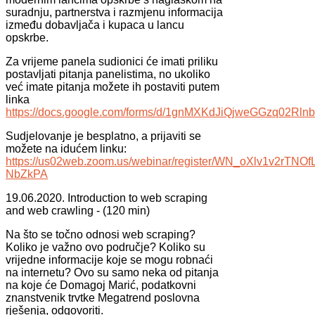
suradnju, partnerstva i razmjenu informacija
između dobavljača i kupaca u lancu
opskrbe.
Za vrijeme panela sudionici će imati priliku
postavljati pitanja panelistima, no ukoliko
već imate pitanja možete ih postaviti putem
linka
https://docs.google.com/forms/d/1gnMXKdJiQjweGGzq02R
Sudjelovanje je besplatno, a prijaviti se
možete na idućem linku:
https://us02web.zoom.us/webinar/register/WN_oXlv1v2rTNOf
NbZkPA
19.06.2020. Introduction to web scraping
and web crawling - (120 min)
Na što se točno odnosi web scraping?
Koliko je važno ovo područje? Koliko su
vrijedne informacije koje se mogu robnaći
na internetu? Ovo su samo neka od pitanja
na koje će Domagoj Marić, podatkovni
znanstvenik trvtke Megatrend poslovna
rješenja, odgovoriti.