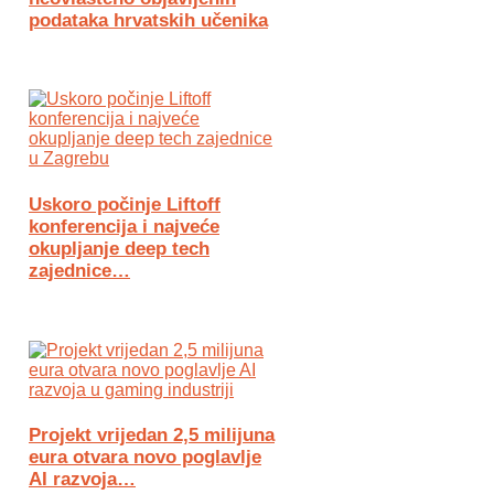
podataka hrvatskih učenika
Uskoro počinje Liftoff
konferencija i najveće
okupljanje deep tech
zajednice…
Projekt vrijedan 2,5 milijuna
eura otvara novo poglavlje
AI razvoja…