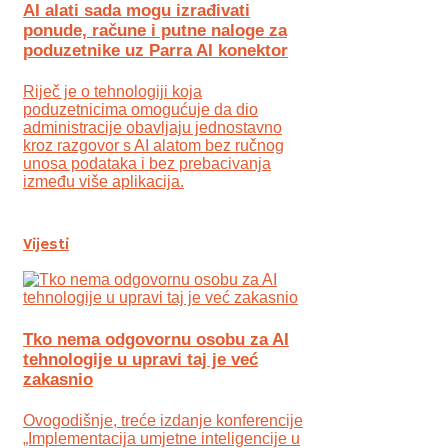
AI alati sada mogu izrađivati
ponude, račune i putne naloge za
poduzetnike uz Parra AI konektor
Riječ je o tehnologiji koja
poduzetnicima omogućuje da dio
administracije obavljaju jednostavno
kroz razgovor s AI alatom bez ručnog
unosa podataka i bez prebacivanja
između više aplikacija.
Vijesti
Tko nema odgovornu osobu za AI
tehnologije u upravi taj je već
zakasnio
Ovogodišnje, treće izdanje konferencije
„Implementacija umjetne inteligencije u