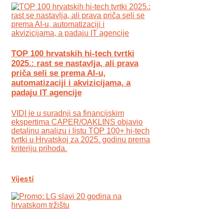
TOP 100 hrvatskih hi-tech tvrtki
2025.: rast se nastavlja, ali prava
priča seli se prema AI-u,
automatizaciji i akvizicijama, a
padaju IT agencije
VIDI je u suradnji sa financijskim
ekspertima CAPER/OAKLINS objavio
detaljnu analizu i listu TOP 100+ hi-tech
tvrtki u Hrvatskoj za 2025. godinu prema
kriteriju prihoda.
Vijesti