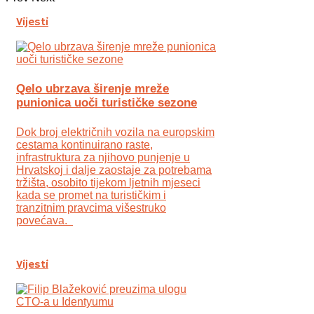
Vijesti
Qelo ubrzava širenje mreže
punionica uoči turističke sezone
Dok broj električnih vozila na europskim
cestama kontinuirano raste,
infrastruktura za njihovo punjenje u
Hrvatskoj i dalje zaostaje za potrebama
tržišta, osobito tijekom ljetnih mjeseci
kada se promet na turističkim i
tranzitnim pravcima višestruko
povećava.
Vijesti