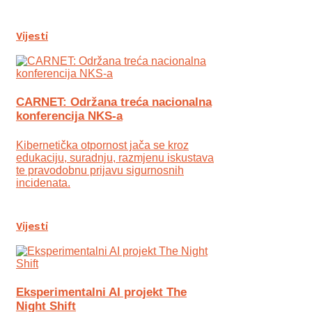
Vijesti
CARNET: Održana treća nacionalna
konferencija NKS-a
Kibernetička otpornost jača se kroz
edukaciju, suradnju, razmjenu iskustava
te pravodobnu prijavu sigurnosnih
incidenata.
Vijesti
Eksperimentalni AI projekt The
Night Shift