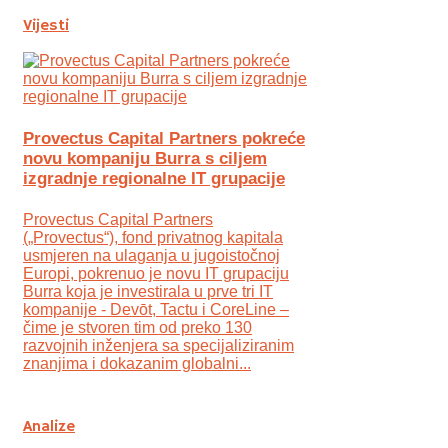
Vijesti
Provectus Capital Partners pokreće
novu kompaniju Burra s ciljem
izgradnje regionalne IT grupacije
Provectus Capital Partners
(„Provectus“), fond privatnog kapitala
usmjeren na ulaganja u jugoistočnoj
Europi, pokrenuo je novu IT grupaciju
Burra koja je investirala u prve tri IT
kompanije - Devōt, Tactu i CoreLine –
čime je stvoren tim od preko 130
razvojnih inženjera sa specijaliziranim
znanjima i dokazanim globalni...
Analize