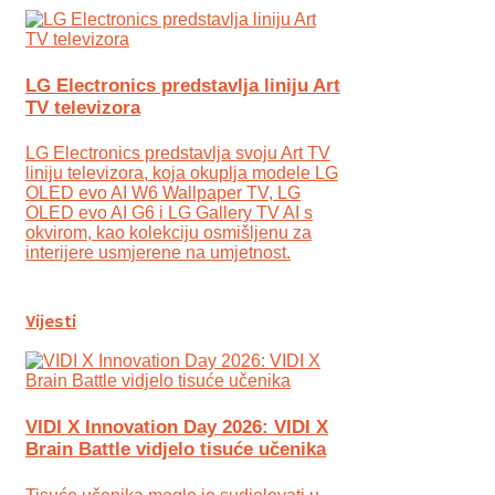
LG Electronics predstavlja liniju Art
TV televizora
LG Electronics predstavlja svoju Art TV
liniju televizora, koja okuplja modele LG
OLED evo AI W6 Wallpaper TV, LG
OLED evo AI G6 i LG Gallery TV AI s
okvirom, kao kolekciju osmišljenu za
interijere usmjerene na umjetnost.
Vijesti
VIDI X Innovation Day 2026: VIDI X
Brain Battle vidjelo tisuće učenika