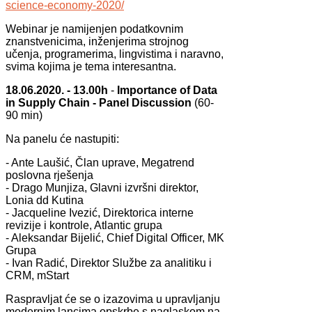
science-economy-2020/
Webinar je namijenjen podatkovnim
znanstvenicima, inženjerima strojnog
učenja, programerima, lingvistima i naravno,
svima kojima je tema interesantna.
18.06.2020. - 13.00h
-
Importance of Data
in Supply Chain - Panel Discussion
(60-
90 min)
Na panelu će nastupiti:
- Ante Laušić, Član uprave, Megatrend
poslovna rješenja
- Drago Munjiza, Glavni izvršni direktor,
Lonia dd Kutina
- Jacqueline Ivezić, Direktorica interne
revizije i kontrole, Atlantic grupa
- Aleksandar Bijelić, Chief Digital Officer, MK
Grupa
- Ivan Radić, Direktor Službe za analitiku i
CRM, mStart
Raspravljat će se o izazovima u upravljanju
modernim lancima opskrbe s naglaskom na