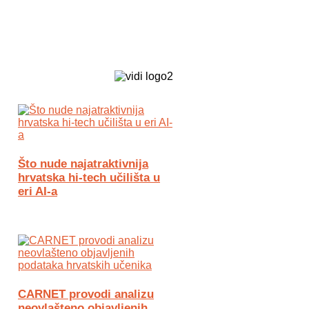
Biz Tech web portal powered by
Što nude najatraktivnija
hrvatska hi-tech učilišta u
eri AI-a
CARNET provodi analizu
neovlašteno objavljenih