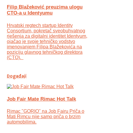
Filip Blažeković preuzima ulogu
CTO-a u Identyumu
Hrvatski regtech startup Identity
Consortium, pokretač sveobuhvatnog
rješenja za digitalni identitet Identyum,
ojаčao je svoje tehničko vodstvo
imenovanjem Filipa Blažekovića na
poziciju glavnog tehničkog direktora
(CTO).
Događaji
Job Fair Mate Rimac Hot Talk
Rimac "GORIO" na Job Fairu Priča o
Mati Rimcu nije samo priča o brzim
automobilima.