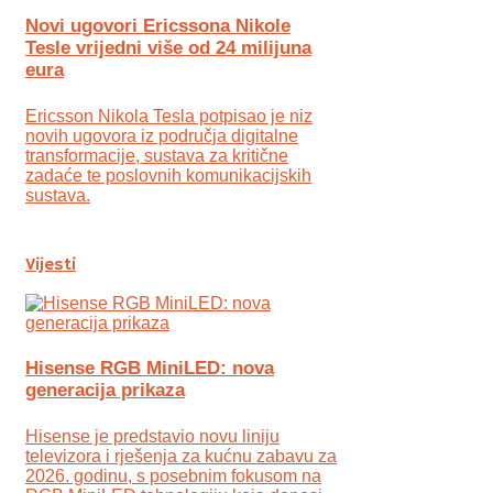
Novi ugovori Ericssona Nikole
Tesle vrijedni više od 24 milijuna
eura
Ericsson Nikola Tesla potpisao je niz
novih ugovora iz područja digitalne
transformacije, sustava za kritične
zadaće te poslovnih komunikacijskih
sustava.
Vijesti
Hisense RGB MiniLED: nova
generacija prikaza
Hisense je predstavio novu liniju
televizora i rješenja za kućnu zabavu za
2026. godinu, s posebnim fokusom na