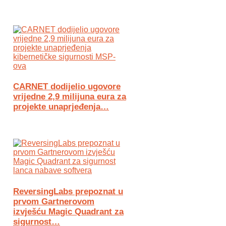
CARNET dodijelio ugovore
vrijedne 2,9 milijuna eura za
projekte unaprjeđenja…
ReversingLabs prepoznat u
prvom Gartnerovom
izvješću Magic Quadrant za
sigurnost…