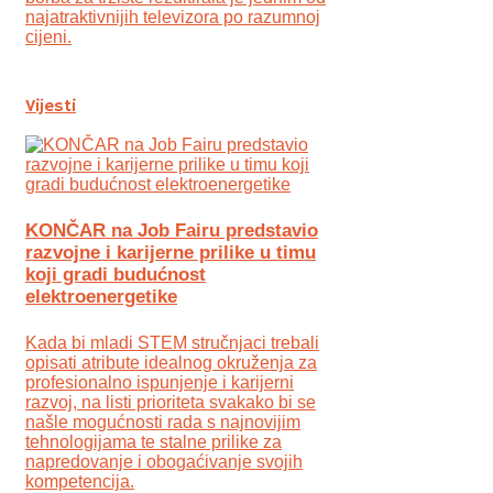
najatraktivnijih televizora po razumnoj
cijeni.
Vijesti
KONČAR na Job Fairu predstavio
razvojne i karijerne prilike u timu
koji gradi budućnost
elektroenergetike
Kada bi mladi STEM stručnjaci trebali
opisati atribute idealnog okruženja za
profesionalno ispunjenje i karijerni
razvoj, na listi prioriteta svakako bi se
našle mogućnosti rada s najnovijim
tehnologijama te stalne prilike za
napredovanje i obogaćivanje svojih
kompetencija.