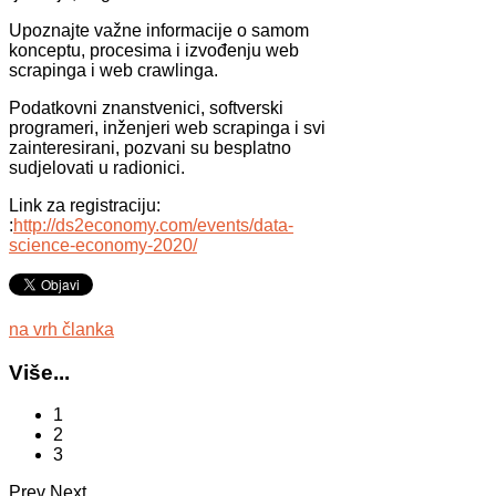
Upoznajte važne informacije o samom
konceptu, procesima i izvođenju web
scrapinga i web crawlinga.
Podatkovni znanstvenici, softverski
programeri, inženjeri web scrapinga i svi
zainteresirani, pozvani su besplatno
sudjelovati u radionici.
Link za registraciju:
:
http://ds2economy.com/events/data-
science-economy-2020/
na vrh članka
Više...
1
2
3
Prev
Next