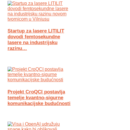
Startup za lasere LITILIT
dovodi femtosekundne
lasere na industrijsku
razinu…
Projekt CroQCI postavlja
temelje kvantno-sigurne
komunikacijske budućnosti