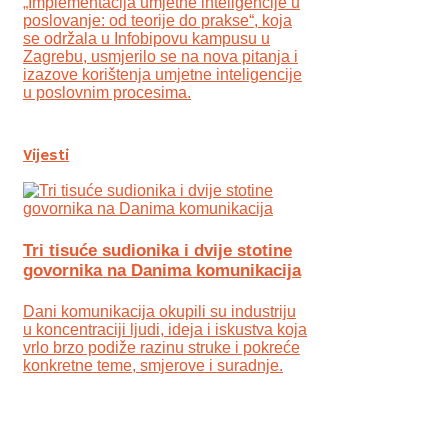
„Implementacija umjetne inteligencije u
poslovanje: od teorije do prakse“, koja
se održala u Infobipovu kampusu u
Zagrebu, usmjerilo se na nova pitanja i
izazove korištenja umjetne inteligencije
u poslovnim procesima.
Vijesti
Tri tisuće sudionika i dvije stotine
govornika na Danima komunikacija
Dani komunikacija okupili su industriju
u koncentraciji ljudi, ideja i iskustva koja
vrlo brzo podiže razinu struke i pokreće
konkretne teme, smjerove i suradnje.