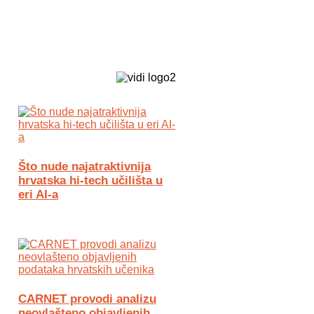
Biz Tech web portal powered by
Što nude najatraktivnija
hrvatska hi-tech učilišta u
eri AI-a
CARNET provodi analizu
neovlašteno objavljenih