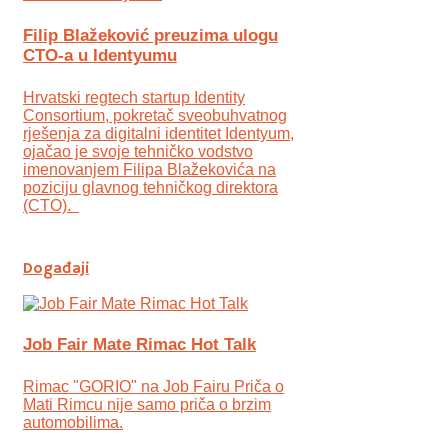
Filip Blažeković preuzima ulogu
CTO-a u Identyumu
Hrvatski regtech startup Identity
Consortium, pokretač sveobuhvatnog
rješenja za digitalni identitet Identyum,
ojаčao je svoje tehničko vodstvo
imenovanjem Filipa Blažekovića na
poziciju glavnog tehničkog direktora
(CTO).
Događaji
Job Fair Mate Rimac Hot Talk
Rimac "GORIO" na Job Fairu Priča o
Mati Rimcu nije samo priča o brzim
automobilima.