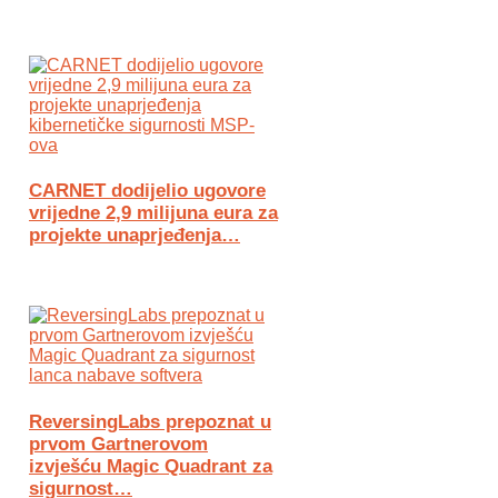
CARNET dodijelio ugovore
vrijedne 2,9 milijuna eura za
projekte unaprjeđenja…
ReversingLabs prepoznat u
prvom Gartnerovom
izvješću Magic Quadrant za
sigurnost…