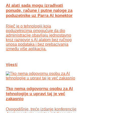
AI alati sada mogu izrađivati
ponude, račune i putne naloge za
poduzetnike uz Parra AI konektor
Riječ je o tehnologiji koja
poduzetnicima omogućuje da dio
administracije obavljaju jednostavno
kroz razgovor s AI alatom bez ručnog
unosa podataka i bez prebacivanja
između više aplikacija.
Vijesti
Tko nema odgovornu osobu za AI
tehnologije u upravi taj je već
zakasnio
Ovogodišnje, treće izdanje konferencije