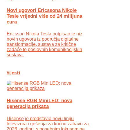
Novi ugovori Ericssona Nikole
Tesle vrijedni više od 24 milijuna
eura
Ericsson Nikola Tesla potpisao je niz
novih ugovora iz područja digitalne
transformacije, sustava za kritične
zadaće te poslovnih komunikacijskih
sustava.
Vijesti
Hisense RGB MiniLED: nova
generacija prikaza
Hisense je predstavio novu liniju
televizora i rješenja za kućnu zabavu za
2026. godinu, s posebnim fokusom na