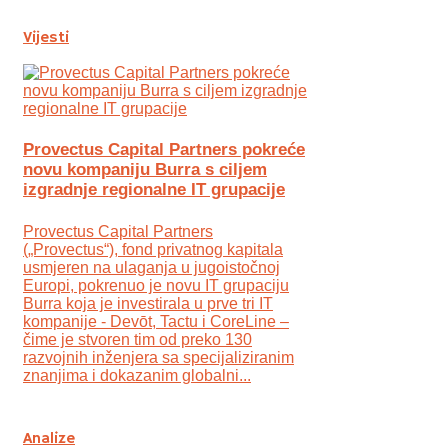
Vijesti
Provectus Capital Partners pokreće
novu kompaniju Burra s ciljem
izgradnje regionalne IT grupacije
Provectus Capital Partners
(„Provectus“), fond privatnog kapitala
usmjeren na ulaganja u jugoistočnoj
Europi, pokrenuo je novu IT grupaciju
Burra koja je investirala u prve tri IT
kompanije - Devōt, Tactu i CoreLine –
čime je stvoren tim od preko 130
razvojnih inženjera sa specijaliziranim
znanjima i dokazanim globalni...
Analize