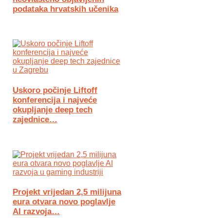
podataka hrvatskih učenika
Uskoro počinje Liftoff
konferencija i najveće
okupljanje deep tech
zajednice…
Projekt vrijedan 2,5 milijuna
eura otvara novo poglavlje
AI razvoja…