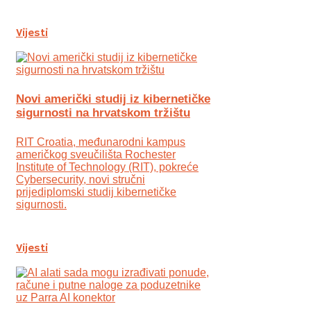
Vijesti
Novi američki studij iz kibernetičke
sigurnosti na hrvatskom tržištu
RIT Croatia, međunarodni kampus
američkog sveučilišta Rochester
Institute of Technology (RIT), pokreće
Cybersecurity, novi stručni
prijediplomski studij kibernetičke
sigurnosti.
Vijesti