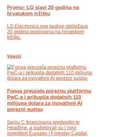
Promo: LG slavi 20 godina na
hrvatskom tržištu
LG Electronics ove godine obilježava
20 godina poslovanja na hrvatskom
tržištu.
Vijesti
Fonoa preuzela poreznu platformu
PwC-a i prikupila dodatnih 110
milijuna dolara za inovativni AI
porezni sustav
Seriju C financiranja predvodio je
Headline, a sudjelovali su i novi
investitori Eurazeo i Forestay Capital,