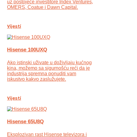
uz postojeće investitore Index Ventures,
OMERS, Coatue i Dawn Capital.
Vijesti
Hisense 100UXQ
Ako istinski uživate u doživljaju kućnog
kina, možemo sa sigurnošću reći da je
industrija spremna ponuditi vam
iskustvo kakvo zaslužujete.
Vijesti
Hisense 65U8Q
Eksplozivan rast Hisense televizora i