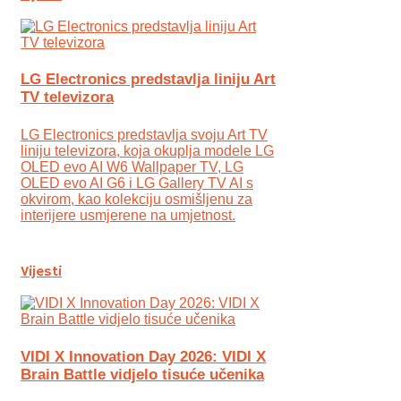
LG Electronics predstavlja liniju Art
TV televizora
LG Electronics predstavlja svoju Art TV
liniju televizora, koja okuplja modele LG
OLED evo AI W6 Wallpaper TV, LG
OLED evo AI G6 i LG Gallery TV AI s
okvirom, kao kolekciju osmišljenu za
interijere usmjerene na umjetnost.
Vijesti
VIDI X Innovation Day 2026: VIDI X
Brain Battle vidjelo tisuće učenika