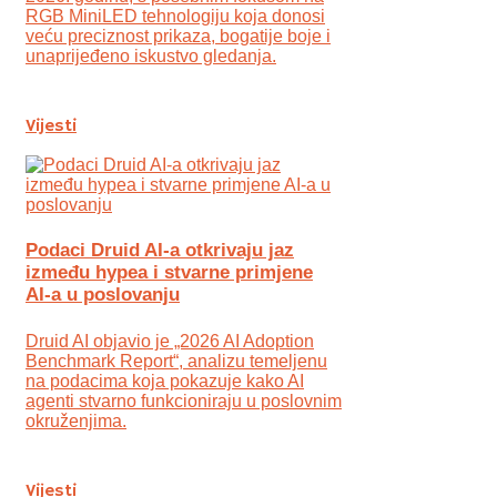
RGB MiniLED tehnologiju koja donosi
veću preciznost prikaza, bogatije boje i
unaprijeđeno iskustvo gledanja.
Vijesti
Podaci Druid AI-a otkrivaju jaz
između hypea i stvarne primjene
AI-a u poslovanju
Druid AI objavio je „2026 AI Adoption
Benchmark Report“, analizu temeljenu
na podacima koja pokazuje kako AI
agenti stvarno funkcioniraju u poslovnim
okruženjima.
Vijesti