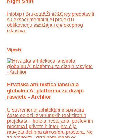
Night Shift
Infobip i Bruketa&Žinić&Grey predstavili
su eksperimentalni AI projekt u
oblikovanju sadržaja i cjelokupnog
iskustva.
Vijesti
Hrvatska arhitektica lansirala
globalnu AI platformu za dizajn
rasvjete - Archlior
U suvremenoj arhitekturi inspiracija
često dolazi iz vrhunskih realiziranih
projekata – hotela, restorana, poslovnih
prostora i privatnih interijera čija
rasvjeta definira atmosferu prostora. No
za arhitekte i dizajnere jedan od