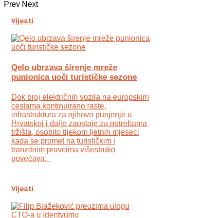
Prev
Next
Vijesti
Qelo ubrzava širenje mreže
punionica uoči turističke sezone
Dok broj električnih vozila na europskim
cestama kontinuirano raste,
infrastruktura za njihovo punjenje u
Hrvatskoj i dalje zaostaje za potrebama
tržišta, osobito tijekom ljetnih mjeseci
kada se promet na turističkim i
tranzitnim pravcima višestruko
povećava.
Vijesti