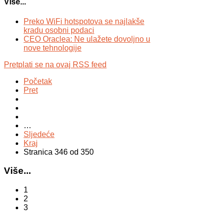
Više...
Preko WiFi hotspotova se najlakše
kradu osobni podaci
CEO Oraclea: Ne ulažete dovoljno u
nove tehnologije
Pretplati se na ovaj RSS feed
Početak
Pret
…
Sljedeće
Kraj
Stranica 346 od 350
Više...
1
2
3