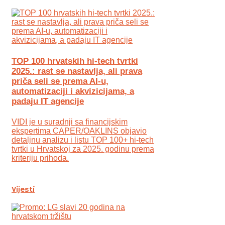
TOP 100 hrvatskih hi-tech tvrtki
2025.: rast se nastavlja, ali prava
priča seli se prema AI-u,
automatizaciji i akvizicijama, a
padaju IT agencije
VIDI je u suradnji sa financijskim
ekspertima CAPER/OAKLINS objavio
detaljnu analizu i listu TOP 100+ hi-tech
tvrtki u Hrvatskoj za 2025. godinu prema
kriteriju prihoda.
Vijesti