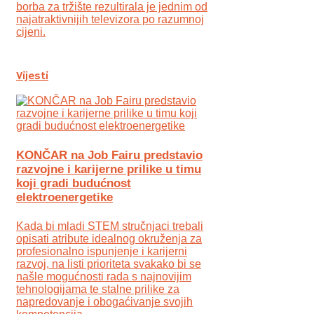
borba za tržište rezultirala je jednim od
najatraktivnijih televizora po razumnoj
cijeni.
Vijesti
KONČAR na Job Fairu predstavio
razvojne i karijerne prilike u timu
koji gradi budućnost
elektroenergetike
Kada bi mladi STEM stručnjaci trebali
opisati atribute idealnog okruženja za
profesionalno ispunjenje i karijerni
razvoj, na listi prioriteta svakako bi se
našle mogućnosti rada s najnovijim
tehnologijama te stalne prilike za
napredovanje i obogaćivanje svojih