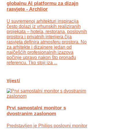
globalnu AI platformu za dizajn
rasvjete - Archlior
U suvremenoj arhitekturi inspiracija
često dolazi iz vrhunskih realiziranih
projekata – hotela, restorana, poslovnih
prostora i privatnih interijera čija
rasvjeta definira atmosferu prostora. No
za arhitekte i dizajnere jedan od
najčešćih profesionalnih izazova
počinje upravo nakon što pronađu
referencu. Tko stoji iza ...
Vijesti
Prvi samostalni monitor s
dvostranim zaslonom
Predstavljen je Philips poslovni monitor