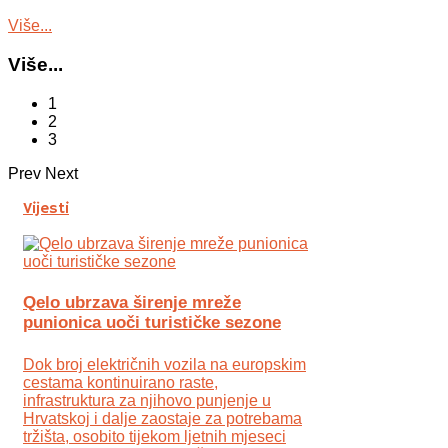
Više...
Više...
1
2
3
Prev
Next
Vijesti
Qelo ubrzava širenje mreže
punionica uoči turističke sezone
Dok broj električnih vozila na europskim
cestama kontinuirano raste,
infrastruktura za njihovo punjenje u
Hrvatskoj i dalje zaostaje za potrebama
tržišta, osobito tijekom ljetnih mjeseci