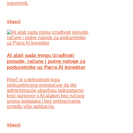
sigurnosti.
Vijesti
AI alati sada mogu izrađivati
ponude, račune i putne naloge za
poduzetnike uz Parra AI konektor
Riječ je o tehnologiji koja
poduzetnicima omogućuje da dio
administracije obavljaju jednostavno
kroz razgovor s AI alatom bez ručnog
unosa podataka i bez prebacivanja
između više aplikacija.
Vijesti