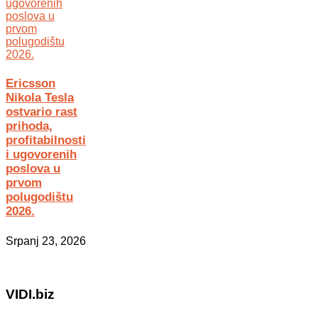
Ericsson
Nikola Tesla
ostvario rast
prihoda,
profitabilnosti
i ugovorenih
poslova u
prvom
polugodištu
2026.
Srpanj 23, 2026
VIDI.biz