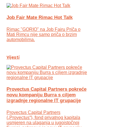
Job Fair Mate Rimac Hot Talk
Rimac "GORIO" na Job Fairu Priča o
Mati Rimcu nije samo priča o brzim
automobilima.
Vijesti
Provectus Capital Partners pokreće
novu kompaniju Burra s ciljem
izgradnje regionalne IT grupacije
Provectus Capital Partners
(„Provectus“), fond privatnog kapitala
usmjeren na ulaganja u jugoistočnoj