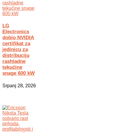
LG
Electronics
dobio NVIDIA
certifikat za
jedinicu za
distribuciju
rashladne
tekućine
snage 600 kW
Srpanj 28, 2026