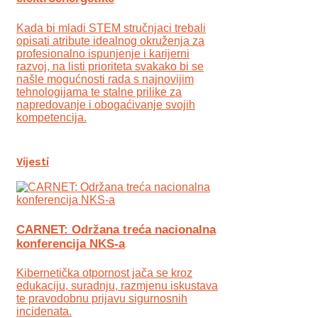
Kada bi mladi STEM stručnjaci trebali
opisati atribute idealnog okruženja za
profesionalno ispunjenje i karijerni
razvoj, na listi prioriteta svakako bi se
našle mogućnosti rada s najnovijim
tehnologijama te stalne prilike za
napredovanje i obogaćivanje svojih
kompetencija.
Vijesti
CARNET: Održana treća nacionalna
konferencija NKS-a
Kibernetička otpornost jača se kroz
edukaciju, suradnju, razmjenu iskustava
te pravodobnu prijavu sigurnosnih
incidenata.