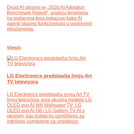
Druid AI objavio je „2026 AI Adoption
Benchmark Report“, analizu temeljenu
na podacima koja pokazuje kako AI
agenti stvarno funkcioniraju u poslovnim
okruženjima.
Vijesti
LG Electronics predstavlja liniju Art
TV televizora
LG Electronics predstavlja svoju Art TV
liniju televizora, koja okuplja modele LG
OLED evo AI W6 Wallpaper TV, LG
OLED evo AI G6 i LG Gallery TV AI s
okvirom, kao kolekciju osmišljenu za
interijere usmjerene na umjetnost.