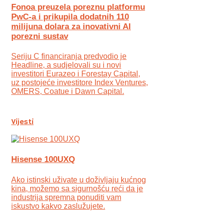
Fonoa preuzela poreznu platformu
PwC-a i prikupila dodatnih 110
milijuna dolara za inovativni AI
porezni sustav
Seriju C financiranja predvodio je
Headline, a sudjelovali su i novi
investitori Eurazeo i Forestay Capital,
uz postojeće investitore Index Ventures,
OMERS, Coatue i Dawn Capital.
Vijesti
Hisense 100UXQ
Ako istinski uživate u doživljaju kućnog
kina, možemo sa sigurnošću reći da je
industrija spremna ponuditi vam
iskustvo kakvo zaslužujete.