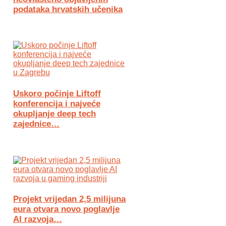
podataka hrvatskih učenika
Uskoro počinje Liftoff
konferencija i najveće
okupljanje deep tech
zajednice…
Projekt vrijedan 2,5 milijuna
eura otvara novo poglavlje
AI razvoja…