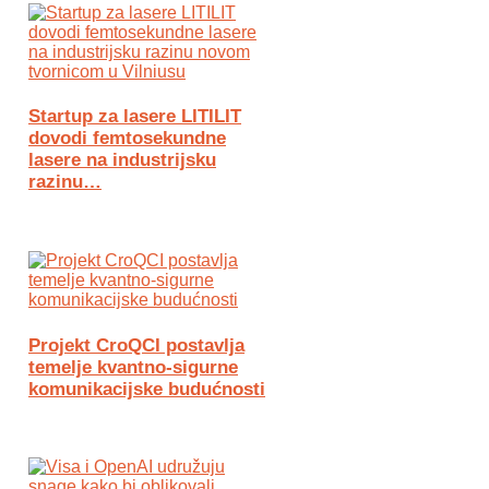
Startup za lasere LITILIT
dovodi femtosekundne
lasere na industrijsku
razinu…
Projekt CroQCI postavlja
temelje kvantno-sigurne
komunikacijske budućnosti