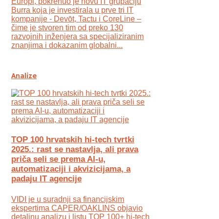
Europi, pokrenuo je novu IT grupaciju
Burra koja je investirala u prve tri IT
kompanije - Devōt, Tactu i CoreLine –
čime je stvoren tim od preko 130
razvojnih inženjera sa specijaliziranim
znanjima i dokazanim globalni...
Analize
TOP 100 hrvatskih hi-tech tvrtki
2025.: rast se nastavlja, ali prava
priča seli se prema AI-u,
automatizaciji i akvizicijama, a
padaju IT agencije
VIDI je u suradnji sa financijskim
ekspertima CAPER/OAKLINS objavio
detaljnu analizu i listu TOP 100+ hi-tech