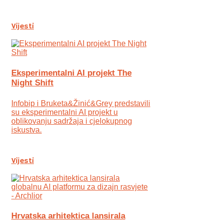
Vijesti
Eksperimentalni AI projekt The
Night Shift
Infobip i Bruketa&Žinić&Grey predstavili
su eksperimentalni AI projekt u
oblikovanju sadržaja i cjelokupnog
iskustva.
Vijesti
Hrvatska arhitektica lansirala