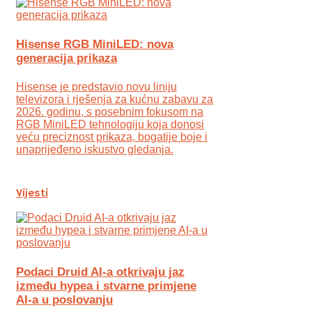
Hisense RGB MiniLED: nova
generacija prikaza
Hisense je predstavio novu liniju
televizora i rješenja za kućnu zabavu za
2026. godinu, s posebnim fokusom na
RGB MiniLED tehnologiju koja donosi
veću preciznost prikaza, bogatije boje i
unaprijeđeno iskustvo gledanja.
Vijesti
Podaci Druid AI-a otkrivaju jaz
između hypea i stvarne primjene
AI-a u poslovanju