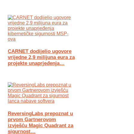
CARNET dodijelio ugovore
vrijedne 2,9 milijuna eura za
projekte unaprjeđenja…
ReversingLabs prepoznat u
prvom Gartnerovom
izvješću Magic Quadrant za
sigurnost…