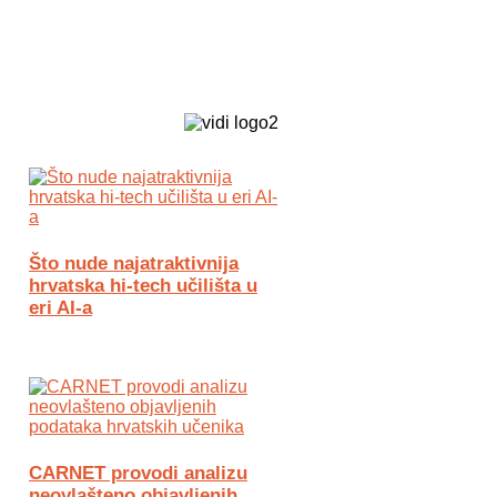
Biz Tech web portal powered by
Što nude najatraktivnija
hrvatska hi-tech učilišta u
eri AI-a
CARNET provodi analizu
neovlašteno objavljenih