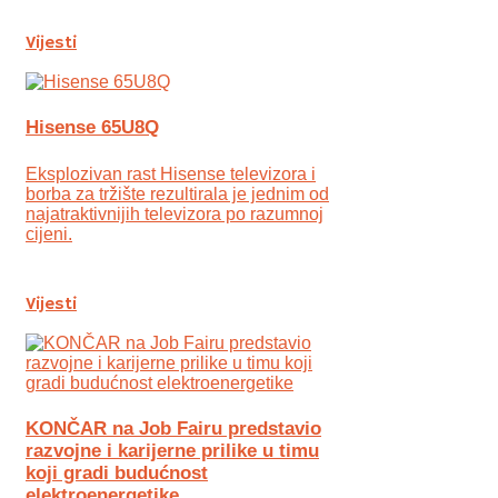
Vijesti
Hisense 65U8Q
Eksplozivan rast Hisense televizora i
borba za tržište rezultirala je jednim od
najatraktivnijih televizora po razumnoj
cijeni.
Vijesti
KONČAR na Job Fairu predstavio
razvojne i karijerne prilike u timu
koji gradi budućnost
elektroenergetike