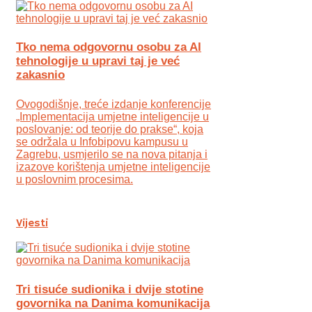
Tko nema odgovornu osobu za AI
tehnologije u upravi taj je već
zakasnio
Ovogodišnje, treće izdanje konferencije
„Implementacija umjetne inteligencije u
poslovanje: od teorije do prakse“, koja
se održala u Infobipovu kampusu u
Zagrebu, usmjerilo se na nova pitanja i
izazove korištenja umjetne inteligencije
u poslovnim procesima.
Vijesti
Tri tisuće sudionika i dvije stotine
govornika na Danima komunikacija