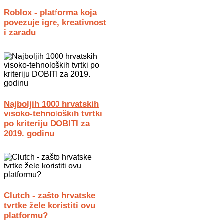
Roblox - platforma koja
povezuje igre, kreativnost
i zaradu
Najboljih 1000 hrvatskih
visoko-tehnoloških tvrtki
po kriteriju DOBITI za
2019. godinu
Clutch - zašto hrvatske
tvrtke žele koristiti ovu
platformu?