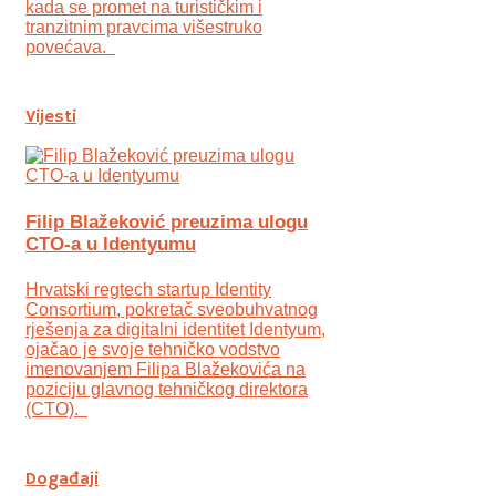
kada se promet na turističkim i
tranzitnim pravcima višestruko
povećava.
Vijesti
Filip Blažeković preuzima ulogu
CTO-a u Identyumu
Hrvatski regtech startup Identity
Consortium, pokretač sveobuhvatnog
rješenja za digitalni identitet Identyum,
ojаčao je svoje tehničko vodstvo
imenovanjem Filipa Blažekovića na
poziciju glavnog tehničkog direktora
(CTO).
Događaji