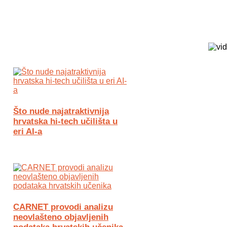
Biz Tech web portal powered by
Što nude najatraktivnija
hrvatska hi-tech učilišta u
eri AI-a
CARNET provodi analizu
neovlašteno objavljenih