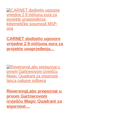
CARNET dodijelio ugovore
vrijedne 2,9 milijuna eura za
projekte unaprjeđenja…
ReversingLabs prepoznat u
prvom Gartnerovom
izvješću Magic Quadrant za
sigurnost…