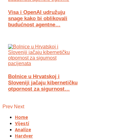
Visa i OpenAI udružuju
snage kako bi oblikovali
budućnost agentne…
Bolnice u Hrvatskoj i
Sloveniji jačaju kibernetičku
otpornost za sigurnost…
Prev
Next
Home
Vijesti
Analize
Hardver