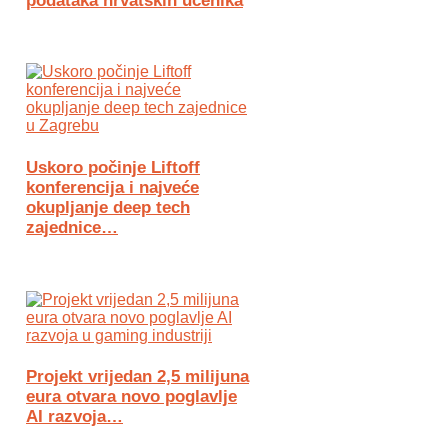
podataka hrvatskih učenika
Uskoro počinje Liftoff
konferencija i najveće
okupljanje deep tech
zajednice…
Projekt vrijedan 2,5 milijuna
eura otvara novo poglavlje
AI razvoja…