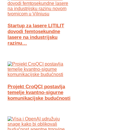
Startup za lasere LITILIT
dovodi femtosekundne
lasere na industrijsku
razinu…
Projekt CroQCI postavlja
temelje kvantno-sigurne
komunikacijske budućnosti