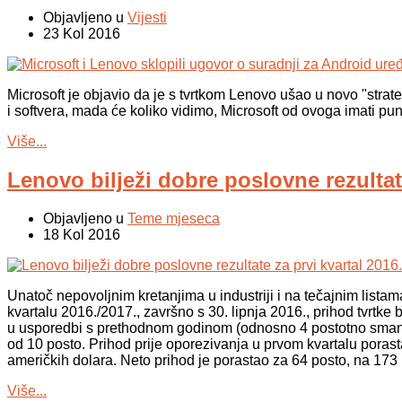
Objavljeno u
Vijesti
23 Kol 2016
Microsoft je objavio da je s tvrtkom Lenovo ušao u novo "stra
i softvera, mada će koliko vidimo, Microsoft od ovoga imati pun
Više...
Lenovo bilježi dobre poslovne rezultate
Objavljeno u
Teme mjeseca
18 Kol 2016
Unatoč nepovoljnim kretanjima u industriji i na tečajnim listam
kvartalu 2016./2017., završno s 30. lipnja 2016., prihod tvrtke 
u usporedbi s prethodnom godinom (odnosno 4 postotno smanjenj
od 10 posto. Prihod prije oporezivanja u prvom kvartalu poras
američkih dolara. Neto prihod je porastao za 64 posto, na 173 
Više...