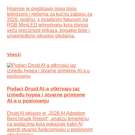
Hisense je predstavio novu liniju
televizora i rješenja za kućnu zabavu za
2026. godinu, s posebnim fokusom na
RGB MiniLED tehnologiju koja donosi
veću preciznost prikaza, bogatije boje i
unaprijeđeno iskustvo gledanja.
Vijesti
Podaci Druid AI-a otkrivaju jaz
između hypea i stvarne primjene
AI-a u poslovanju
Druid AI objavio je „2026 AI Adoption
Benchmark Report“, analizu temeljenu
na podacima koja pokazuje kako AI
agenti stvarno funkcioniraju u poslovnim
okruženjima.