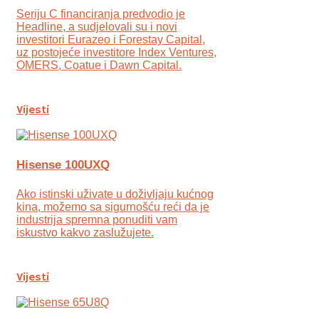
Seriju C financiranja predvodio je
Headline, a sudjelovali su i novi
investitori Eurazeo i Forestay Capital,
uz postojeće investitore Index Ventures,
OMERS, Coatue i Dawn Capital.
Vijesti
Hisense 100UXQ
Ako istinski uživate u doživljaju kućnog
kina, možemo sa sigurnošću reći da je
industrija spremna ponuditi vam
iskustvo kakvo zaslužujete.
Vijesti