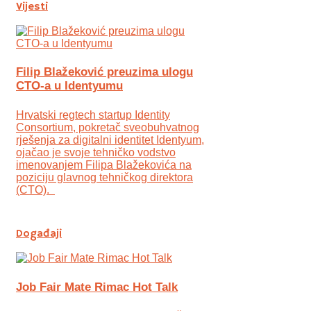
Vijesti
Filip Blažeković preuzima ulogu
CTO-a u Identyumu
Hrvatski regtech startup Identity
Consortium, pokretač sveobuhvatnog
rješenja za digitalni identitet Identyum,
ojаčao je svoje tehničko vodstvo
imenovanjem Filipa Blažekovića na
poziciju glavnog tehničkog direktora
(CTO).
Događaji
Job Fair Mate Rimac Hot Talk