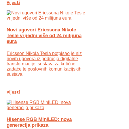
Vijesti
Novi ugovori Ericssona Nikole
Tesle vrijedni više od 24 milijuna
eura
Ericsson Nikola Tesla potpisao je niz
novih ugovora iz područja digitalne
transformacije, sustava za kritične
zadaće te poslovnih komunikacijskih
sustava.
Vijesti
Hisense RGB MiniLED: nova
generacija prikaza