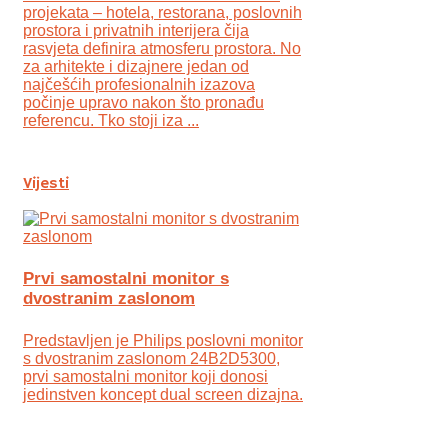
projekata – hotela, restorana, poslovnih
prostora i privatnih interijera čija
rasvjeta definira atmosferu prostora. No
za arhitekte i dizajnere jedan od
najčešćih profesionalnih izazova
počinje upravo nakon što pronađu
referencu. Tko stoji iza ...
Vijesti
Prvi samostalni monitor s
dvostranim zaslonom
Predstavljen je Philips poslovni monitor
s dvostranim zaslonom 24B2D5300,
prvi samostalni monitor koji donosi
jedinstven koncept dual screen dizajna.