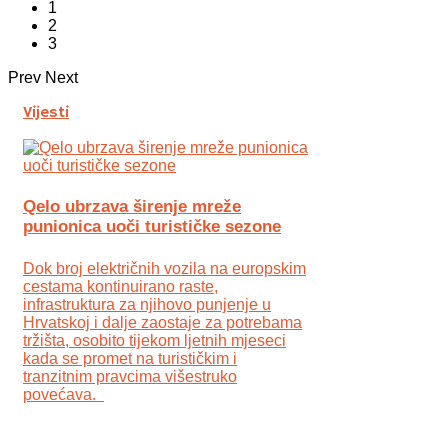
1
2
3
Prev
Next
Vijesti
Qelo ubrzava širenje mreže
punionica uoči turističke sezone
Dok broj električnih vozila na europskim
cestama kontinuirano raste,
infrastruktura za njihovo punjenje u
Hrvatskoj i dalje zaostaje za potrebama
tržišta, osobito tijekom ljetnih mjeseci
kada se promet na turističkim i
tranzitnim pravcima višestruko
povećava.