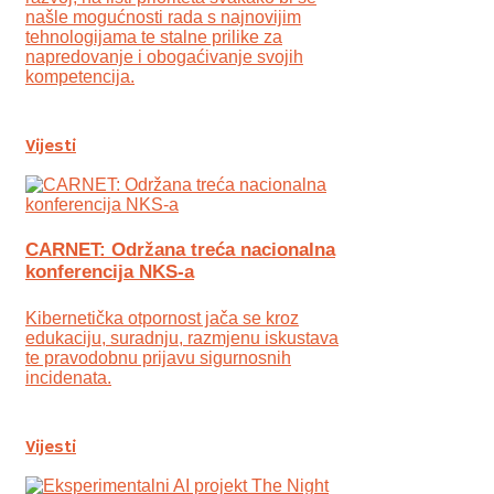
našle mogućnosti rada s najnovijim
tehnologijama te stalne prilike za
napredovanje i obogaćivanje svojih
kompetencija.
Vijesti
CARNET: Održana treća nacionalna
konferencija NKS-a
Kibernetička otpornost jača se kroz
edukaciju, suradnju, razmjenu iskustava
te pravodobnu prijavu sigurnosnih
incidenata.
Vijesti