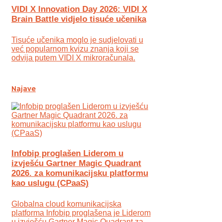
VIDI X Innovation Day 2026: VIDI X
Brain Battle vidjelo tisuće učenika
Tisuće učenika moglo je sudjelovati u
već popularnom kvizu znanja koji se
odvija putem VIDI X mikroračunala.
Najave
Infobip proglašen Liderom u
izvješću Gartner Magic Quadrant
2026. za komunikacijsku platformu
kao uslugu (CPaaS)
Globalna cloud komunikacijska
platforma Infobip proglašena je Liderom
u izvješću Gartner Magic Quadrant za