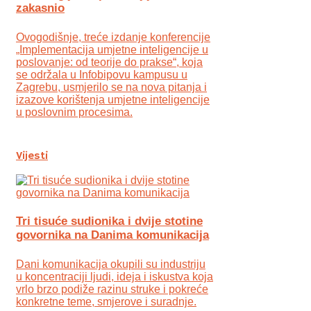
zakasnio
Ovogodišnje, treće izdanje konferencije
„Implementacija umjetne inteligencije u
poslovanje: od teorije do prakse“, koja
se održala u Infobipovu kampusu u
Zagrebu, usmjerilo se na nova pitanja i
izazove korištenja umjetne inteligencije
u poslovnim procesima.
Vijesti
Tri tisuće sudionika i dvije stotine
govornika na Danima komunikacija
Dani komunikacija okupili su industriju
u koncentraciji ljudi, ideja i iskustva koja
vrlo brzo podiže razinu struke i pokreće
konkretne teme, smjerove i suradnje.