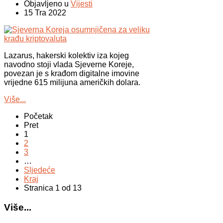
Objavljeno u
Vijesti
15 Tra 2022
Lazarus, hakerski kolektiv iza kojeg
navodno stoji vlada Sjeverne Koreje,
povezan je s krađom digitalne imovine
vrijedne 615 milijuna američkih dolara.
Više...
Početak
Pret
1
2
3
…
Sljedeće
Kraj
Stranica 1 od 13
Više...