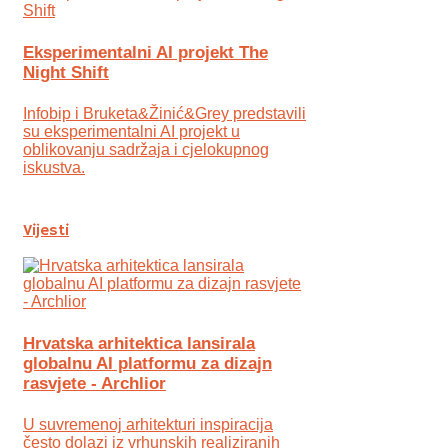
Eksperimentalni AI projekt The
Night Shift
Infobip i Bruketa&Žinić&Grey predstavili
su eksperimentalni AI projekt u
oblikovanju sadržaja i cjelokupnog
iskustva.
Vijesti
Hrvatska arhitektica lansirala
globalnu AI platformu za dizajn
rasvjete - Archlior
U suvremenoj arhitekturi inspiracija
često dolazi iz vrhunskih realiziranih