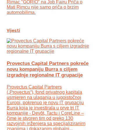
Rimac "GORIO" na Job Fairu Priča o
Mati Rimcu nije samo priča o brzim
automobilima.
Vijesti
Provectus Capital Partners pokreće
novu kompaniju Burra s ciljem
izgradnje regionalne IT grupacije
Provectus Capital Partners
(„Provectus“), fond privatnog kapitala
usmjeren na ulaganja u jugoistočnoj
Europi, pokrenuo je novu IT grupaciju
Burra koja je investirala u prve tri IT
kompanije - Devōt, Tactu i CoreLine –
čime je stvoren tim od preko 130
razvojnih inženjera sa specijaliziranim
znanjima i dokazanim globalni...