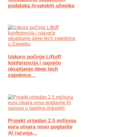
podataka hrvatskih učenika
Uskoro počinje Liftoff
konferencija i najveće
okupljanje deep tech
zajednice…
Projekt vrijedan 2,5 milijuna
eura otvara novo poglavlje
AI razvoja…