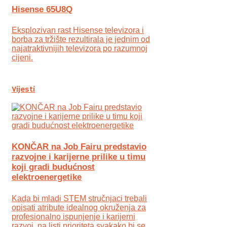
Hisense 65U8Q
Eksplozivan rast Hisense televizora i
borba za tržište rezultirala je jednim od
najatraktivnijih televizora po razumnoj
cijeni.
Vijesti
KONČAR na Job Fairu predstavio
razvojne i karijerne prilike u timu
koji gradi budućnost
elektroenergetike
Kada bi mladi STEM stručnjaci trebali
opisati atribute idealnog okruženja za
profesionalno ispunjenje i karijerni
razvoj, na listi prioriteta svakako bi se