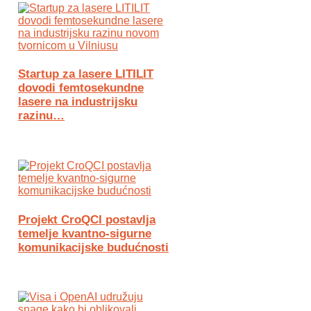
Startup za lasere LITILIT
dovodi femtosekundne
lasere na industrijsku
razinu…
Projekt CroQCI postavlja
temelje kvantno-sigurne
komunikacijske budućnosti