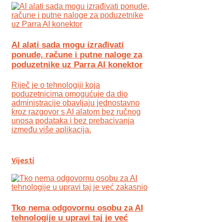
AI alati sada mogu izrađivati
ponude, račune i putne naloge za
poduzetnike uz Parra AI konektor
Riječ je o tehnologiji koja
poduzetnicima omogućuje da dio
administracije obavljaju jednostavno
kroz razgovor s AI alatom bez ručnog
unosa podataka i bez prebacivanja
između više aplikacija.
Vijesti
Tko nema odgovornu osobu za AI
tehnologije u upravi taj je već