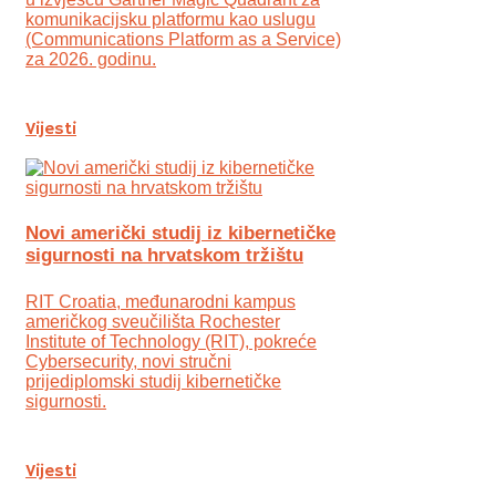
komunikacijsku platformu kao uslugu
(Communications Platform as a Service)
za 2026. godinu.
Vijesti
Novi američki studij iz kibernetičke
sigurnosti na hrvatskom tržištu
RIT Croatia, međunarodni kampus
američkog sveučilišta Rochester
Institute of Technology (RIT), pokreće
Cybersecurity, novi stručni
prijediplomski studij kibernetičke
sigurnosti.
Vijesti