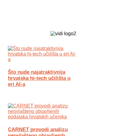
Biz Tech web portal powered by
Što nude najatraktivnija
hrvatska hi-tech učilišta u
eri AI-a
CARNET provodi analizu
neovlašteno objavljenih