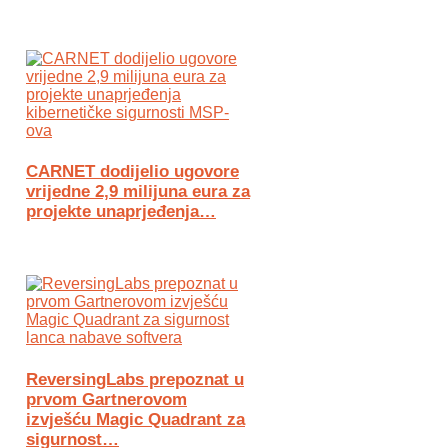
CARNET dodijelio ugovore
vrijedne 2,9 milijuna eura za
projekte unaprjeđenja…
ReversingLabs prepoznat u
prvom Gartnerovom
izvješću Magic Quadrant za
sigurnost…