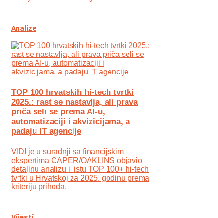
Analize
TOP 100 hrvatskih hi-tech tvrtki
2025.: rast se nastavlja, ali prava
priča seli se prema AI-u,
automatizaciji i akvizicijama, a
padaju IT agencije
VIDI je u suradnji sa financijskim
ekspertima CAPER/OAKLINS objavio
detaljnu analizu i listu TOP 100+ hi-tech
tvrtki u Hrvatskoj za 2025. godinu prema
kriteriju prihoda.
Vijesti