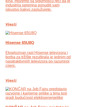
kina, možemo sa sigurnošću reći da je
industrija spremna ponuditi vam
iskustvo kakvo zaslužujete.
Vijesti
Hisense 65U8Q
Eksplozivan rast Hisense televizora i
borba za tržište rezultirala je jednim od
najatraktivnijih televizora po razumnoj
cijeni.
Vijesti