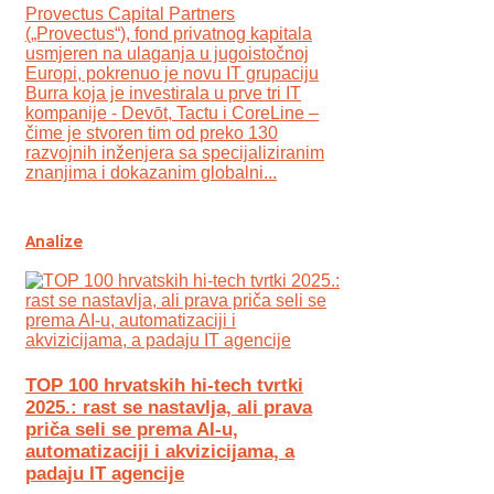
Provectus Capital Partners
(„Provectus“), fond privatnog kapitala
usmjeren na ulaganja u jugoistočnoj
Europi, pokrenuo je novu IT grupaciju
Burra koja je investirala u prve tri IT
kompanije - Devōt, Tactu i CoreLine –
čime je stvoren tim od preko 130
razvojnih inženjera sa specijaliziranim
znanjima i dokazanim globalni...
Analize
TOP 100 hrvatskih hi-tech tvrtki
2025.: rast se nastavlja, ali prava
priča seli se prema AI-u,
automatizaciji i akvizicijama, a
padaju IT agencije