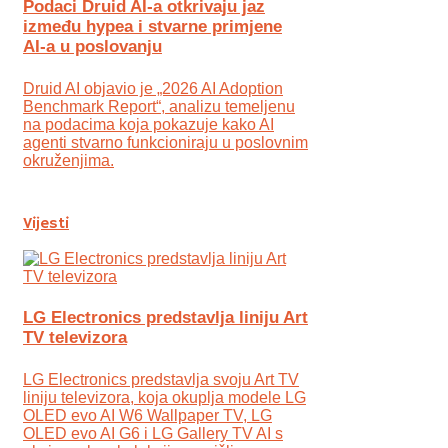
Podaci Druid AI-a otkrivaju jaz
između hypea i stvarne primjene
AI-a u poslovanju
Druid AI objavio je „2026 AI Adoption
Benchmark Report“, analizu temeljenu
na podacima koja pokazuje kako AI
agenti stvarno funkcioniraju u poslovnim
okruženjima.
Vijesti
LG Electronics predstavlja liniju Art
TV televizora
LG Electronics predstavlja svoju Art TV
liniju televizora, koja okuplja modele LG
OLED evo AI W6 Wallpaper TV, LG
OLED evo AI G6 i LG Gallery TV AI s