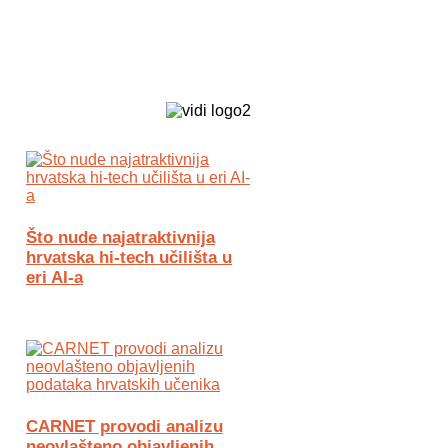
Biz Tech web portal powered by
Što nude najatraktivnija
hrvatska hi-tech učilišta u
eri AI-a
CARNET provodi analizu
neovlašteno objavljenih