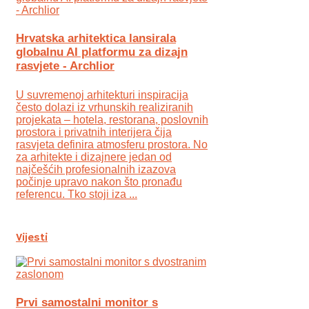
Hrvatska arhitektica lansirala
globalnu AI platformu za dizajn
rasvjete - Archlior
U suvremenoj arhitekturi inspiracija
često dolazi iz vrhunskih realiziranih
projekata – hotela, restorana, poslovnih
prostora i privatnih interijera čija
rasvjeta definira atmosferu prostora. No
za arhitekte i dizajnere jedan od
najčešćih profesionalnih izazova
počinje upravo nakon što pronađu
referencu. Tko stoji iza ...
Vijesti
Prvi samostalni monitor s