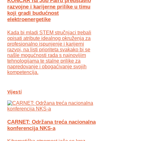
KONČAR na Job Fairu predstavio
razvojne i karijerne prilike u timu
koji gradi budućnost
elektroenergetike
Kada bi mladi STEM stručnjaci trebali
opisati atribute idealnog okruženja za
profesionalno ispunjenje i karijerni
razvoj, na listi prioriteta svakako bi se
našle mogućnosti rada s najnovijim
tehnologijama te stalne prilike za
napredovanje i obogaćivanje svojih
kompetencija.
Vijesti
CARNET: Održana treća nacionalna
konferencija NKS-a