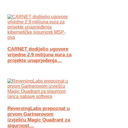
CARNET dodijelio ugovore
vrijedne 2,9 milijuna eura za
projekte unaprjeđenja…
ReversingLabs prepoznat u
prvom Gartnerovom
izvješću Magic Quadrant za
sigurnost…