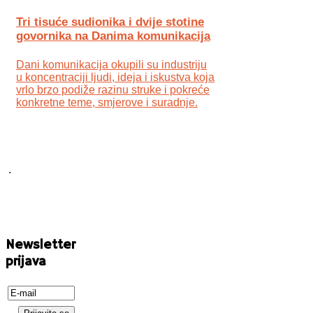
Tri tisuće sudionika i dvije stotine
govornika na Danima komunikacija
Dani komunikacija okupili su industriju
u koncentraciji ljudi, ideja i iskustva koja
vrlo brzo podiže razinu struke i pokreće
konkretne teme, smjerove i suradnje.
.
Newsletter
prijava