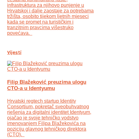
infrastruktura za njihovo punjenje u
Hrvatskoj i dalje zaostaje za potrebama
tržišta, osobito tijekom ljetnih mjeseci
kada se promet na turističkim i
tranzitnim pravcima višestruko
povećava.
Vijesti
Filip Blažeković preuzima ulogu
CTO-a u Identyumu
Hrvatski regtech startup Identity
Consortium, pokretač sveobuhvatnog
rješenja za digitalni identitet Identyum,
ojаčao je svoje tehničko vodstvo
imenovanjem Filipa Blažekovića na
poziciju glavnog tehničkog direktora
(CTO).