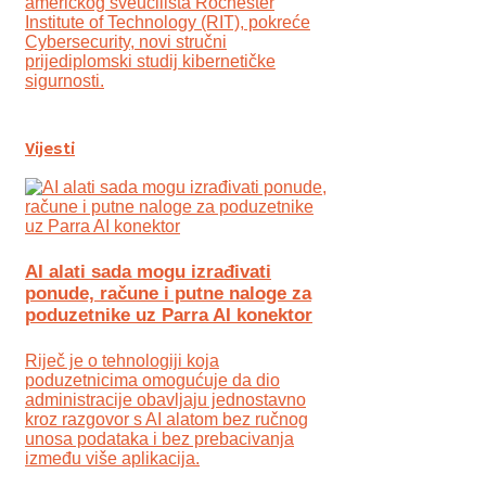
američkog sveučilišta Rochester
Institute of Technology (RIT), pokreće
Cybersecurity, novi stručni
prijediplomski studij kibernetičke
sigurnosti.
Vijesti
AI alati sada mogu izrađivati
ponude, račune i putne naloge za
poduzetnike uz Parra AI konektor
Riječ je o tehnologiji koja
poduzetnicima omogućuje da dio
administracije obavljaju jednostavno
kroz razgovor s AI alatom bez ručnog
unosa podataka i bez prebacivanja
između više aplikacija.