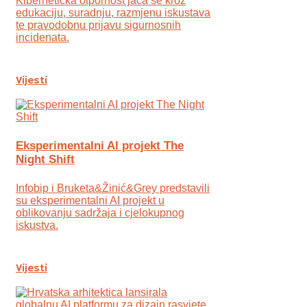
Kibernetička otpornost jača se kroz
edukaciju, suradnju, razmjenu iskustava
te pravodobnu prijavu sigurnosnih
incidenata.
Vijesti
Eksperimentalni AI projekt The
Night Shift
Infobip i Bruketa&Žinić&Grey predstavili
su eksperimentalni AI projekt u
oblikovanju sadržaja i cjelokupnog
iskustva.
Vijesti