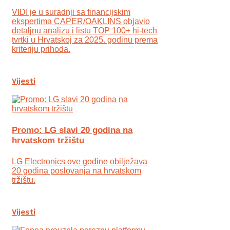
VIDI je u suradnji sa financijskim
ekspertima CAPER/OAKLINS objavio
detaljnu analizu i listu TOP 100+ hi-tech
tvrtki u Hrvatskoj za 2025. godinu prema
kriteriju prihoda.
Vijesti
Promo: LG slavi 20 godina na
hrvatskom tržištu
LG Electronics ove godine obilježava
20 godina poslovanja na hrvatskom
tržištu.
Vijesti