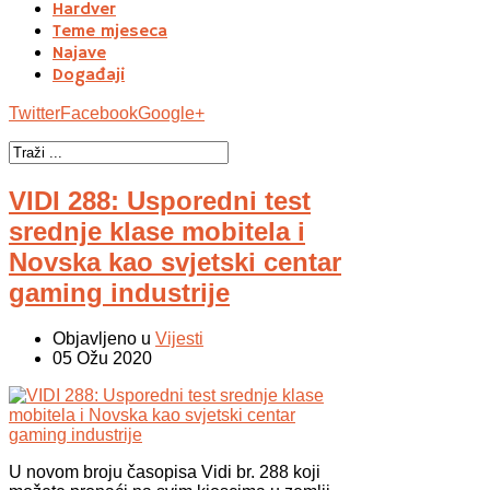
Hardver
Teme mjeseca
Najave
Događaji
Twitter
Facebook
Google+
VIDI 288: Usporedni test
srednje klase mobitela i
Novska kao svjetski centar
gaming industrije
Objavljeno u
Vijesti
05 Ožu 2020
U novom broju časopisa Vidi br. 288 koji