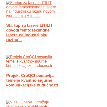
Startup za lasere LITILIT
dovodi femtosekundne
lasere na industrijsku
razinu…
Projekt CroQCI postavlja
temelje kvantno-sigurne
komunikacijske budućnosti