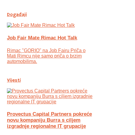
Događaji
Job Fair Mate Rimac Hot Talk
Rimac "GORIO" na Job Fairu Priča o
Mati Rimcu nije samo priča o brzim
automobilima.
Vijesti
Provectus Capital Partners pokreće
novu kompaniju Burra s ciljem
izgradnje regionalne IT grupacije