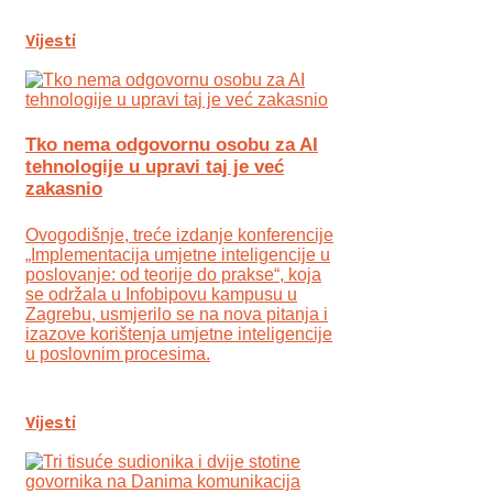
Vijesti
Tko nema odgovornu osobu za AI
tehnologije u upravi taj je već
zakasnio
Ovogodišnje, treće izdanje konferencije
„Implementacija umjetne inteligencije u
poslovanje: od teorije do prakse“, koja
se održala u Infobipovu kampusu u
Zagrebu, usmjerilo se na nova pitanja i
izazove korištenja umjetne inteligencije
u poslovnim procesima.
Vijesti