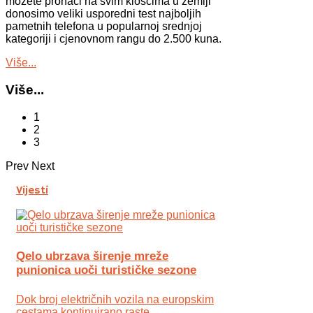
možete pronaći na svim kioscima u zemlji
donosimo veliki usporedni test najboljih
pametnih telefona u popularnoj srednjoj
kategoriji i cjenovnom rangu do 2.500 kuna.
Više...
Više...
1
2
3
Prev
Next
Vijesti
Qelo ubrzava širenje mreže
punionica uoči turističke sezone
Dok broj električnih vozila na europskim
cestama kontinuirano raste,