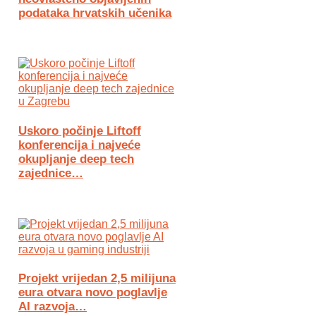
podataka hrvatskih učenika
Uskoro počinje Liftoff
konferencija i najveće
okupljanje deep tech
zajednice…
Projekt vrijedan 2,5 milijuna
eura otvara novo poglavlje
AI razvoja…