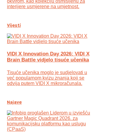
okvirom, kao kolekciju osmišljenu za
interijere usmjerene na umjetnost.
Vijesti
VIDI X Innovation Day 2026: VIDI X
Brain Battle vidjelo tisuće učenika
Tisuće učenika moglo je sudjelovati u
već popularnom kvizu znanja koji se
odvija putem VIDI X mikroračunala.
Najave