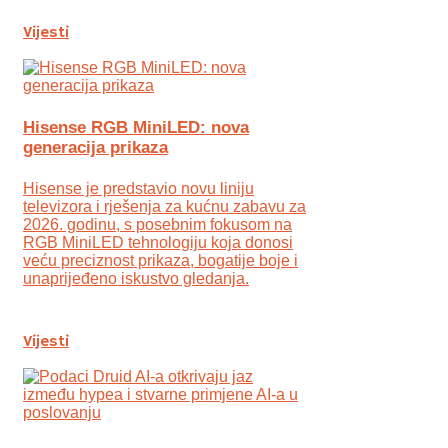
Vijesti
Hisense RGB MiniLED: nova
generacija prikaza
Hisense je predstavio novu liniju
televizora i rješenja za kućnu zabavu za
2026. godinu, s posebnim fokusom na
RGB MiniLED tehnologiju koja donosi
veću preciznost prikaza, bogatije boje i
unaprijeđeno iskustvo gledanja.
Vijesti