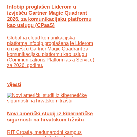
Infobip proglašen Liderom u
izvješću Gartner Magic Quadrant
2026. za komunikacijsku platformu
kao uslugu (CPaaS)
Globalna cloud komunikacijska
platforma Infobip proglašena je Liderom
u izvješću Gartner Magic Quadrant za
komunikacijsku platformu kao uslugu
(Communications Platform as a Service)
za 2026. godinu.
Vijesti
Novi američki studij iz kibernetičke
sigurnosti na hrvatskom tržištu
RIT Croatia, međunarodni kampus