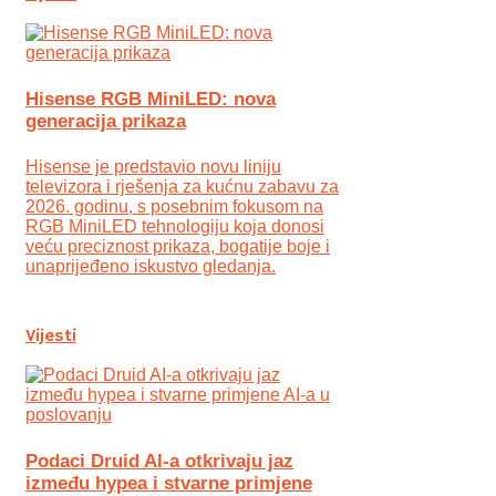
Hisense RGB MiniLED: nova
generacija prikaza
Hisense je predstavio novu liniju
televizora i rješenja za kućnu zabavu za
2026. godinu, s posebnim fokusom na
RGB MiniLED tehnologiju koja donosi
veću preciznost prikaza, bogatije boje i
unaprijeđeno iskustvo gledanja.
Vijesti
Podaci Druid AI-a otkrivaju jaz
između hypea i stvarne primjene