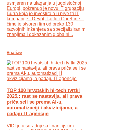
usmjeren na ulaganja u jugoistočnoj
Europi, pokrenuo je novu IT grupaciju
Burra koja je investirala u prve tri IT
kompanije - Devōt, Tactu i CoreLine –
čime je stvoren tim od preko 130
razvojnih inženjera sa specijaliziranim
znanjima i dokazanim globalni...
Analize
TOP 100 hrvatskih hi-tech tvrtki
2025.: rast se nastavlja, ali prava
priča seli se prema AI-u,
automatizaciji i akvizicijama, a
padaju IT agencije
VIDI je u suradnji sa financijskim