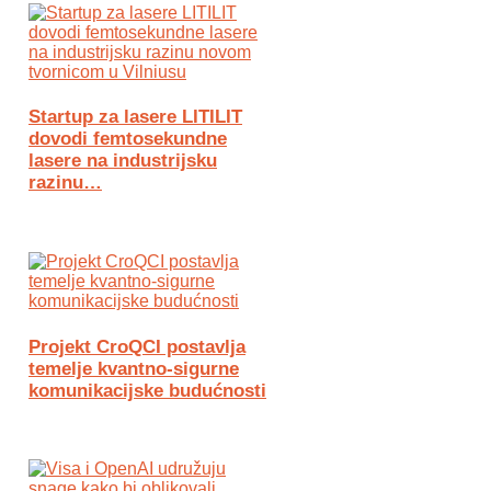
Startup za lasere LITILIT
dovodi femtosekundne
lasere na industrijsku
razinu…
Projekt CroQCI postavlja
temelje kvantno-sigurne
komunikacijske budućnosti