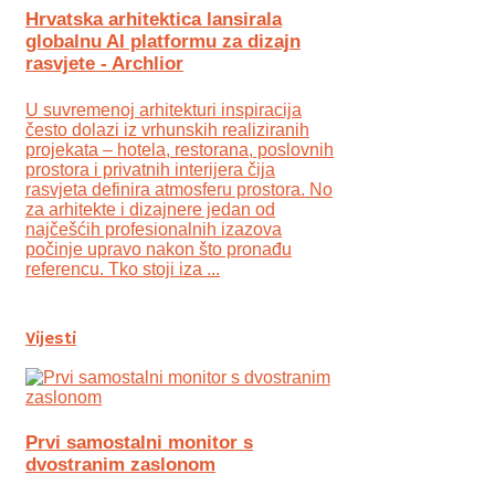
Hrvatska arhitektica lansirala
globalnu AI platformu za dizajn
rasvjete - Archlior
U suvremenoj arhitekturi inspiracija
često dolazi iz vrhunskih realiziranih
projekata – hotela, restorana, poslovnih
prostora i privatnih interijera čija
rasvjeta definira atmosferu prostora. No
za arhitekte i dizajnere jedan od
najčešćih profesionalnih izazova
počinje upravo nakon što pronađu
referencu. Tko stoji iza ...
Vijesti
Prvi samostalni monitor s
dvostranim zaslonom