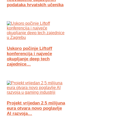
podataka hrvatskih učenika
Uskoro počinje Liftoff
konferencija i najveće
okupljanje deep tech
zajednice…
Projekt vrijedan 2,5 milijuna
eura otvara novo poglavlje
AI razvoja…