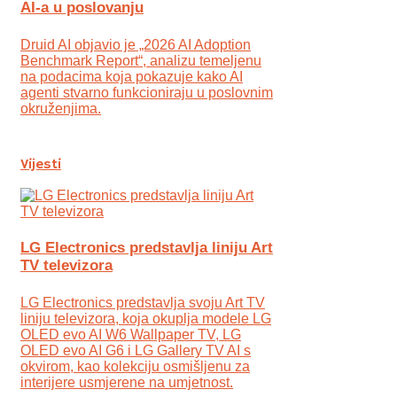
AI-a u poslovanju
Druid AI objavio je „2026 AI Adoption
Benchmark Report“, analizu temeljenu
na podacima koja pokazuje kako AI
agenti stvarno funkcioniraju u poslovnim
okruženjima.
Vijesti
LG Electronics predstavlja liniju Art
TV televizora
LG Electronics predstavlja svoju Art TV
liniju televizora, koja okuplja modele LG
OLED evo AI W6 Wallpaper TV, LG
OLED evo AI G6 i LG Gallery TV AI s
okvirom, kao kolekciju osmišljenu za
interijere usmjerene na umjetnost.