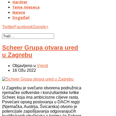
Hardver
Teme mjeseca
Najave
Događaji
Twitter
Facebook
Google+
Scheer Grupa otvara ured
u Zagrebu
Objavljeno u
Vijesti
16 Ožu 2022
U Zagrebu je svečano otvorena podružnica
njemačke softverske i konzultantske tvrtke
Scheer, koja ima ambiciozne ciljeve rasta.
Povećani opseg poslovanja u DACH regiji
(Njemačka, Austrija, Švicarska) otvorio je
potencijale zapošljavanja odgovarajućih
kvalificiranih stručnjaka s kojima će Scheer