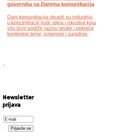
govornika na Danima komunikacija
Dani komunikacija okupili su industriju
u koncentraciji ljudi, ideja i iskustva koja
vrlo brzo podiže razinu struke i pokreće
konkretne teme, smjerove i suradnje.
.
Newsletter
prijava