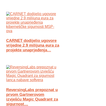
CARNET dodijelio ugovore
vrijedne 2,9 milijuna eura za
projekte unaprjeđenja…
ReversingLabs prepoznat u
prvom Gartnerovom
izvješću Magic Quadrant za
sigurnost…