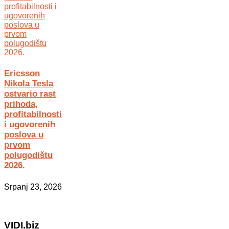
Ericsson
Nikola Tesla
ostvario rast
prihoda,
profitabilnosti
i ugovorenih
poslova u
prvom
polugodištu
2026.
Srpanj 23, 2026
VIDI.biz