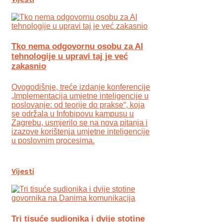
Tko nema odgovornu osobu za AI
tehnologije u upravi taj je već
zakasnio
Ovogodišnje, treće izdanje konferencije
„Implementacija umjetne inteligencije u
poslovanje: od teorije do prakse“, koja
se održala u Infobipovu kampusu u
Zagrebu, usmjerilo se na nova pitanja i
izazove korištenja umjetne inteligencije
u poslovnim procesima.
Vijesti
Tri tisuće sudionika i dvije stotine