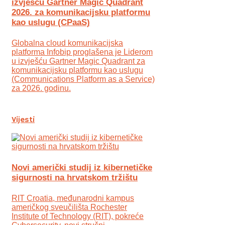
izvješću Gartner Magic Quadrant
2026. za komunikacijsku platformu
kao uslugu (CPaaS)
Globalna cloud komunikacijska
platforma Infobip proglašena je Liderom
u izvješću Gartner Magic Quadrant za
komunikacijsku platformu kao uslugu
(Communications Platform as a Service)
za 2026. godinu.
Vijesti
Novi američki studij iz kibernetičke
sigurnosti na hrvatskom tržištu
RIT Croatia, međunarodni kampus
američkog sveučilišta Rochester
Institute of Technology (RIT), pokreće