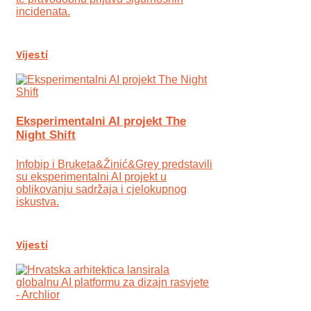
incidenata.
Vijesti
Eksperimentalni AI projekt The
Night Shift
Infobip i Bruketa&Žinić&Grey predstavili
su eksperimentalni AI projekt u
oblikovanju sadržaja i cjelokupnog
iskustva.
Vijesti