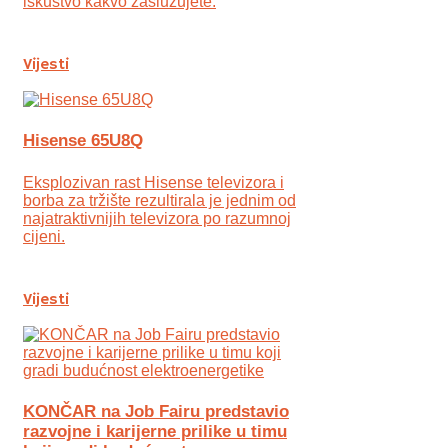
iskustvo kakvo zaslužujete.
Vijesti
Hisense 65U8Q
Eksplozivan rast Hisense televizora i
borba za tržište rezultirala je jednim od
najatraktivnijih televizora po razumnoj
cijeni.
Vijesti
KONČAR na Job Fairu predstavio
razvojne i karijerne prilike u timu