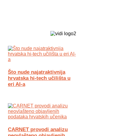
Biz Tech web portal powered by
Što nude najatraktivnija
hrvatska hi-tech učilišta u
eri AI-a
CARNET provodi analizu
neovlašteno objavljenih