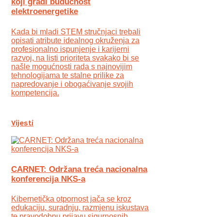
koji gradi budućnost
elektroenergetike
Kada bi mladi STEM stručnjaci trebali
opisati atribute idealnog okruženja za
profesionalno ispunjenje i karijerni
razvoj, na listi prioriteta svakako bi se
našle mogućnosti rada s najnovijim
tehnologijama te stalne prilike za
napredovanje i obogaćivanje svojih
kompetencija.
Vijesti
CARNET: Održana treća nacionalna
konferencija NKS-a
Kibernetička otpornost jača se kroz
edukaciju, suradnju, razmjenu iskustava
te pravodobnu prijavu sigurnosnih