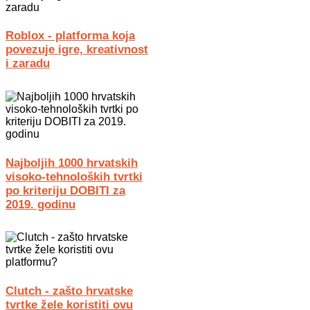
Roblox - platforma koja
povezuje igre, kreativnost
i zaradu
Najboljih 1000 hrvatskih
visoko-tehnoloških tvrtki
po kriteriju DOBITI za
2019. godinu
Clutch - zašto hrvatske
tvrtke žele koristiti ovu