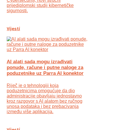
Cybersecurity, novi stručni
prijediplomski studij kibernetičke
sigurnosti.
Vijesti
AI alati sada mogu izrađivati
ponude, račune i putne naloge za
poduzetnike uz Parra AI konektor
Riječ je o tehnologiji koja
poduzetnicima omogućuje da dio
administracije obavljaju jednostavno
kroz razgovor s AI alatom bez ručnog
unosa podataka i bez prebacivanja
između više aplikacija.
Vijesti