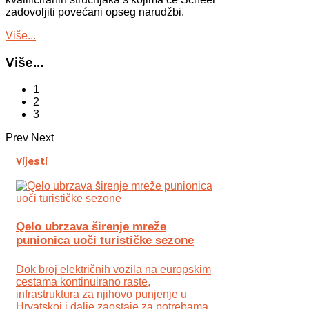
zadovoljiti povećani opseg narudžbi.
Više...
Više...
1
2
3
Prev
Next
Vijesti
Qelo ubrzava širenje mreže
punionica uoči turističke sezone
Dok broj električnih vozila na europskim
cestama kontinuirano raste,
infrastruktura za njihovo punjenje u
Hrvatskoj i dalje zaostaje za potrebama