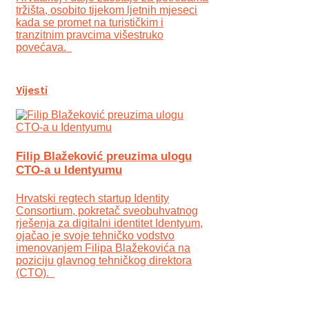
tržišta, osobito tijekom ljetnih mjeseci
kada se promet na turističkim i
tranzitnim pravcima višestruko
povećava.
Vijesti
Filip Blažeković preuzima ulogu
CTO-a u Identyumu
Hrvatski regtech startup Identity
Consortium, pokretač sveobuhvatnog
rješenja za digitalni identitet Identyum,
ojаčao je svoje tehničko vodstvo
imenovanjem Filipa Blažekovića na
poziciju glavnog tehničkog direktora
(CTO).