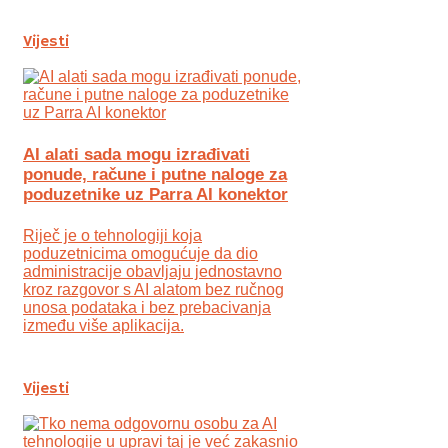
Vijesti
AI alati sada mogu izrađivati
ponude, račune i putne naloge za
poduzetnike uz Parra AI konektor
Riječ je o tehnologiji koja
poduzetnicima omogućuje da dio
administracije obavljaju jednostavno
kroz razgovor s AI alatom bez ručnog
unosa podataka i bez prebacivanja
između više aplikacija.
Vijesti