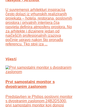
U suvremenoj arhitekturi inspiracija
često dolazi iz vrhunskih realiziranih
projekata – hotela, restorana, poslovnih
prostora i privatnih interijera čija
rasvjeta definira atmosferu prostora. No
za arhitekte i dizajnere jedan od
najčešćih profesionalnih izazova
počinje upravo nakon što pronađu
referencu. Tko stoji iza ...
Vijesti
Prvi samostalni monitor s
dvostranim zaslonom
Predstavljen je Philips poslovni monitor
s dvostranim zaslonom 24B2D5300,
prvi samostalni monitor koji donosi