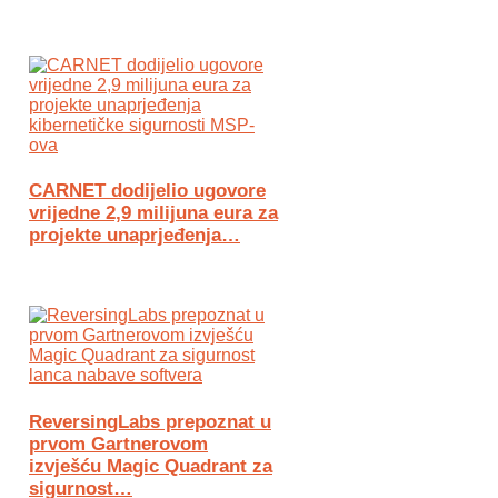
CARNET dodijelio ugovore
vrijedne 2,9 milijuna eura za
projekte unaprjeđenja…
ReversingLabs prepoznat u
prvom Gartnerovom
izvješću Magic Quadrant za
sigurnost…