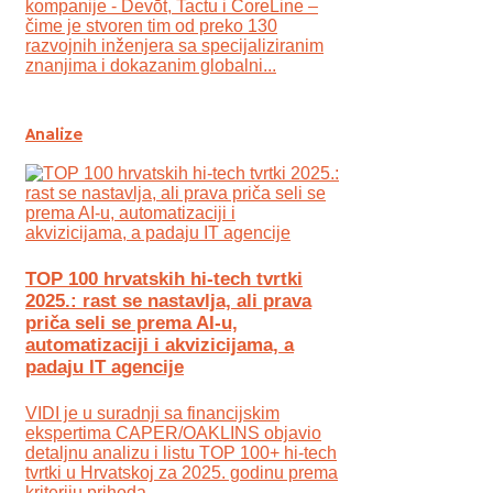
kompanije - Devōt, Tactu i CoreLine –
čime je stvoren tim od preko 130
razvojnih inženjera sa specijaliziranim
znanjima i dokazanim globalni...
Analize
TOP 100 hrvatskih hi-tech tvrtki
2025.: rast se nastavlja, ali prava
priča seli se prema AI-u,
automatizaciji i akvizicijama, a
padaju IT agencije
VIDI je u suradnji sa financijskim
ekspertima CAPER/OAKLINS objavio
detaljnu analizu i listu TOP 100+ hi-tech
tvrtki u Hrvatskoj za 2025. godinu prema
kriteriju prihoda.