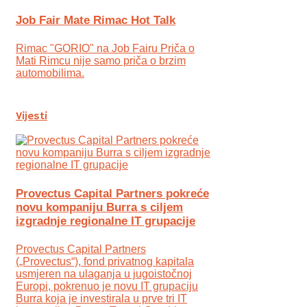
Job Fair Mate Rimac Hot Talk
Rimac "GORIO" na Job Fairu Priča o
Mati Rimcu nije samo priča o brzim
automobilima.
Vijesti
Provectus Capital Partners pokreće
novu kompaniju Burra s ciljem
izgradnje regionalne IT grupacije
Provectus Capital Partners
(„Provectus“), fond privatnog kapitala
usmjeren na ulaganja u jugoistočnoj
Europi, pokrenuo je novu IT grupaciju
Burra koja je investirala u prve tri IT