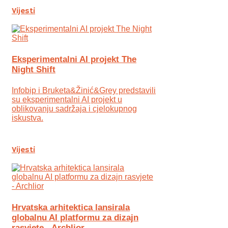
Vijesti
Eksperimentalni AI projekt The
Night Shift
Infobip i Bruketa&Žinić&Grey predstavili
su eksperimentalni AI projekt u
oblikovanju sadržaja i cjelokupnog
iskustva.
Vijesti
Hrvatska arhitektica lansirala
globalnu AI platformu za dizajn
rasvjete - Archlior