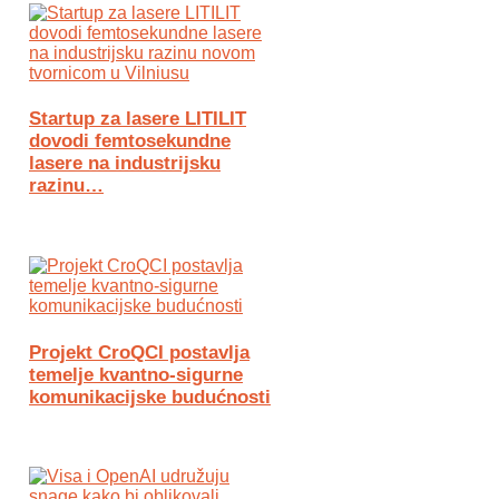
Startup za lasere LITILIT
dovodi femtosekundne
lasere na industrijsku
razinu…
Projekt CroQCI postavlja
temelje kvantno-sigurne
komunikacijske budućnosti