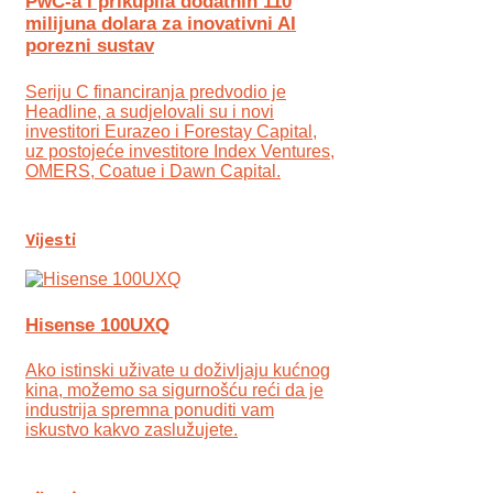
PwC-a i prikupila dodatnih 110
milijuna dolara za inovativni AI
porezni sustav
Seriju C financiranja predvodio je
Headline, a sudjelovali su i novi
investitori Eurazeo i Forestay Capital,
uz postojeće investitore Index Ventures,
OMERS, Coatue i Dawn Capital.
Vijesti
Hisense 100UXQ
Ako istinski uživate u doživljaju kućnog
kina, možemo sa sigurnošću reći da je
industrija spremna ponuditi vam
iskustvo kakvo zaslužujete.