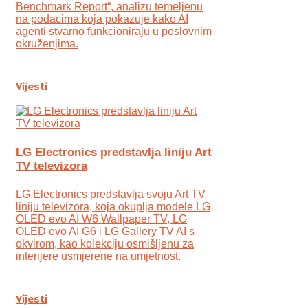
Benchmark Report“, analizu temeljenu
na podacima koja pokazuje kako AI
agenti stvarno funkcioniraju u poslovnim
okruženjima.
Vijesti
LG Electronics predstavlja liniju Art
TV televizora
LG Electronics predstavlja svoju Art TV
liniju televizora, koja okuplja modele LG
OLED evo AI W6 Wallpaper TV, LG
OLED evo AI G6 i LG Gallery TV AI s
okvirom, kao kolekciju osmišljenu za
interijere usmjerene na umjetnost.
Vijesti