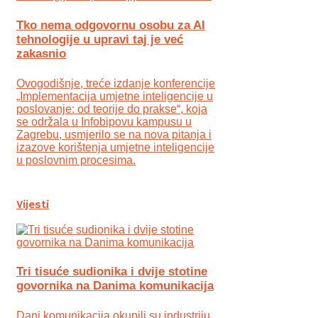
Tko nema odgovornu osobu za AI
tehnologije u upravi taj je već
zakasnio
Ovogodišnje, treće izdanje konferencije
„Implementacija umjetne inteligencije u
poslovanje: od teorije do prakse“, koja
se održala u Infobipovu kampusu u
Zagrebu, usmjerilo se na nova pitanja i
izazove korištenja umjetne inteligencije
u poslovnim procesima.
Vijesti
Tri tisuće sudionika i dvije stotine
govornika na Danima komunikacija
Dani komunikacija okupili su industriju