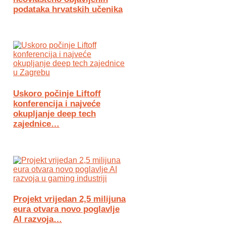
podataka hrvatskih učenika
Uskoro počinje Liftoff
konferencija i najveće
okupljanje deep tech
zajednice…
Projekt vrijedan 2,5 milijuna
eura otvara novo poglavlje
AI razvoja…