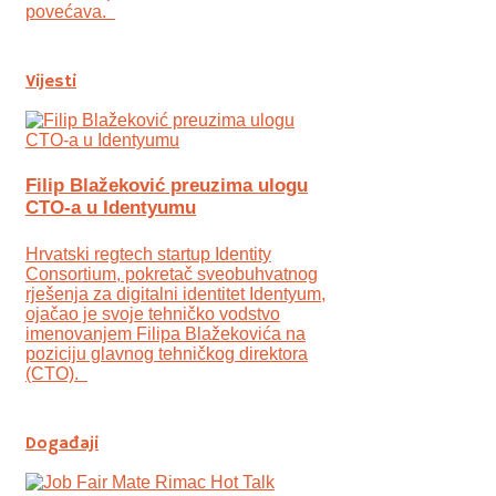
povećava.
Vijesti
Filip Blažeković preuzima ulogu
CTO-a u Identyumu
Hrvatski regtech startup Identity
Consortium, pokretač sveobuhvatnog
rješenja za digitalni identitet Identyum,
ojаčao je svoje tehničko vodstvo
imenovanjem Filipa Blažekovića na
poziciju glavnog tehničkog direktora
(CTO).
Događaji