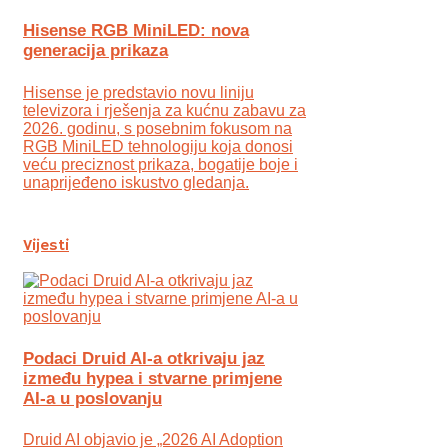
Hisense RGB MiniLED: nova
generacija prikaza
Hisense je predstavio novu liniju
televizora i rješenja za kućnu zabavu za
2026. godinu, s posebnim fokusom na
RGB MiniLED tehnologiju koja donosi
veću preciznost prikaza, bogatije boje i
unaprijeđeno iskustvo gledanja.
Vijesti
Podaci Druid AI-a otkrivaju jaz
između hypea i stvarne primjene
AI-a u poslovanju
Druid AI objavio je „2026 AI Adoption