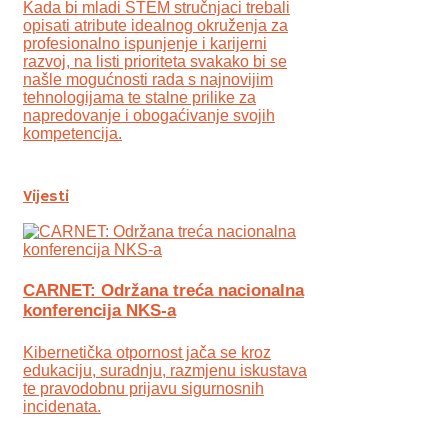
Kada bi mladi STEM stručnjaci trebali
opisati atribute idealnog okruženja za
profesionalno ispunjenje i karijerni
razvoj, na listi prioriteta svakako bi se
našle mogućnosti rada s najnovijim
tehnologijama te stalne prilike za
napredovanje i obogaćivanje svojih
kompetencija.
Vijesti
CARNET: Održana treća nacionalna
konferencija NKS-a
Kibernetička otpornost jača se kroz
edukaciju, suradnju, razmjenu iskustava
te pravodobnu prijavu sigurnosnih
incidenata.