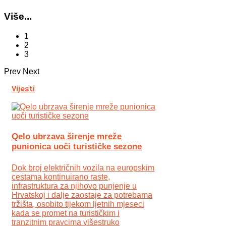
Više...
1
2
3
Prev
Next
Vijesti
Qelo ubrzava širenje mreže
punionica uoči turističke sezone
Dok broj električnih vozila na europskim
cestama kontinuirano raste,
infrastruktura za njihovo punjenje u
Hrvatskoj i dalje zaostaje za potrebama
tržišta, osobito tijekom ljetnih mjeseci
kada se promet na turističkim i
tranzitnim pravcima višestruko