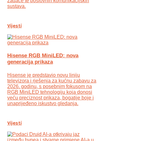
zadaće te poslovnih komunikacijskih
sustava.
Vijesti
Hisense RGB MiniLED: nova
generacija prikaza
Hisense je predstavio novu liniju
televizora i rješenja za kućnu zabavu za
2026. godinu, s posebnim fokusom na
RGB MiniLED tehnologiju koja donosi
veću preciznost prikaza, bogatije boje i
unaprijeđeno iskustvo gledanja.
Vijesti