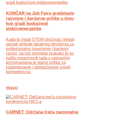
KONČAR na Job Fairu predstavio
razvojne i karijerne prilike u timu
koji gradi budućnost
elektroenergetike
Kada bi mladi STEM stručnjaci trebali
opisati atribute idealnog okruženja za
profesionalno ispunjenje i karijerni
razvoj, na listi prioriteta svakako bi se
našle mogućnosti rada s najnovijim
tehnologijama te stalne prilike za
napredovanje i obogaćivanje svojih
kompetencija.
Vijesti
CARNET: Održana treća nacionalna