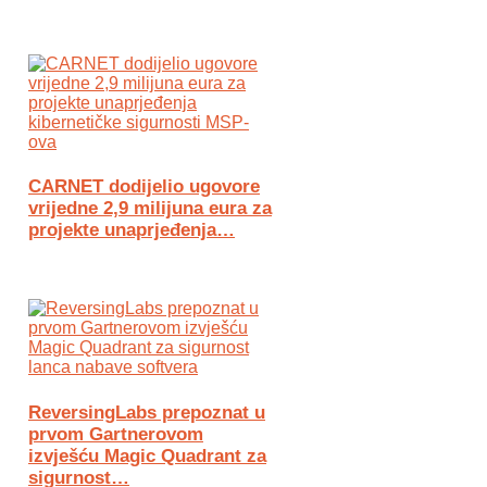
CARNET dodijelio ugovore
vrijedne 2,9 milijuna eura za
projekte unaprjeđenja…
ReversingLabs prepoznat u
prvom Gartnerovom
izvješću Magic Quadrant za
sigurnost…