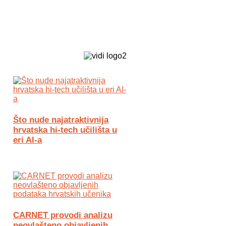
Biz Tech web portal powered by
Što nude najatraktivnija
hrvatska hi-tech učilišta u
eri AI-a
CARNET provodi analizu
neovlašteno objavljenih