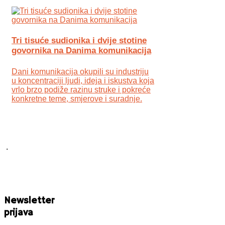
Tri tisuće sudionika i dvije stotine
govornika na Danima komunikacija
Dani komunikacija okupili su industriju
u koncentraciji ljudi, ideja i iskustva koja
vrlo brzo podiže razinu struke i pokreće
konkretne teme, smjerove i suradnje.
.
Newsletter
prijava