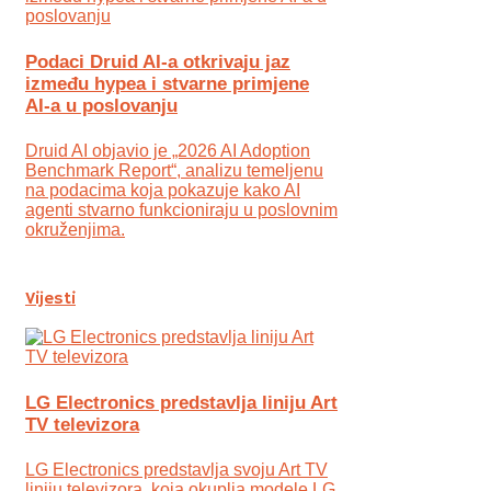
Podaci Druid AI-a otkrivaju jaz
između hypea i stvarne primjene
AI-a u poslovanju
Druid AI objavio je „2026 AI Adoption
Benchmark Report“, analizu temeljenu
na podacima koja pokazuje kako AI
agenti stvarno funkcioniraju u poslovnim
okruženjima.
Vijesti
LG Electronics predstavlja liniju Art
TV televizora
LG Electronics predstavlja svoju Art TV
liniju televizora, koja okuplja modele LG