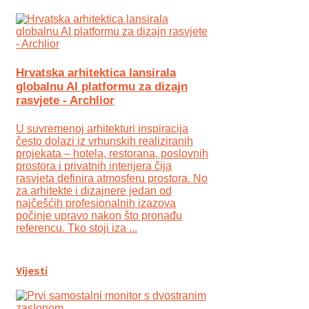
Hrvatska arhitektica lansirala
globalnu AI platformu za dizajn
rasvjete - Archlior
U suvremenoj arhitekturi inspiracija
često dolazi iz vrhunskih realiziranih
projekata – hotela, restorana, poslovnih
prostora i privatnih interijera čija
rasvjeta definira atmosferu prostora. No
za arhitekte i dizajnere jedan od
najčešćih profesionalnih izazova
počinje upravo nakon što pronađu
referencu. Tko stoji iza ...
Vijesti