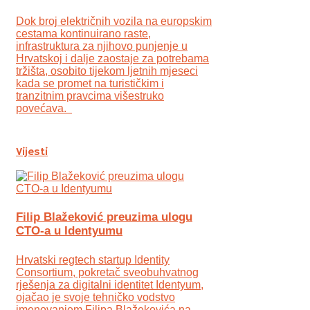
Dok broj električnih vozila na europskim
cestama kontinuirano raste,
infrastruktura za njihovo punjenje u
Hrvatskoj i dalje zaostaje za potrebama
tržišta, osobito tijekom ljetnih mjeseci
kada se promet na turističkim i
tranzitnim pravcima višestruko
povećava.
Vijesti
Filip Blažeković preuzima ulogu
CTO-a u Identyumu
Hrvatski regtech startup Identity
Consortium, pokretač sveobuhvatnog
rješenja za digitalni identitet Identyum,
ojаčao je svoje tehničko vodstvo
imenovanjem Filipa Blažekovića na