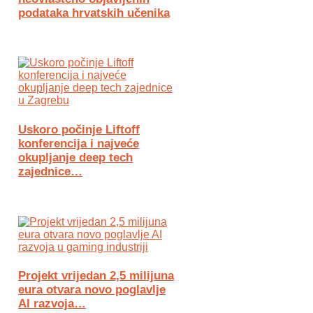
podataka hrvatskih učenika
Uskoro počinje Liftoff
konferencija i najveće
okupljanje deep tech
zajednice…
Projekt vrijedan 2,5 milijuna
eura otvara novo poglavlje
AI razvoja…