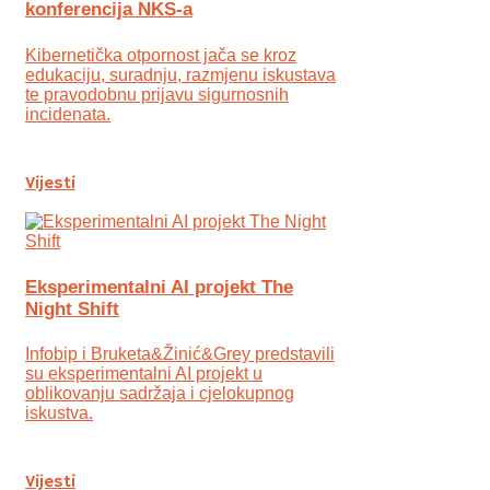
konferencija NKS-a
Kibernetička otpornost jača se kroz
edukaciju, suradnju, razmjenu iskustava
te pravodobnu prijavu sigurnosnih
incidenata.
Vijesti
Eksperimentalni AI projekt The
Night Shift
Infobip i Bruketa&Žinić&Grey predstavili
su eksperimentalni AI projekt u
oblikovanju sadržaja i cjelokupnog
iskustva.
Vijesti