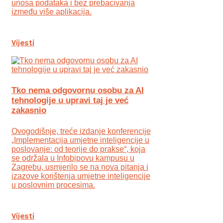
unosa podataka i bez prebacivanja
između više aplikacija.
Vijesti
Tko nema odgovornu osobu za AI
tehnologije u upravi taj je već
zakasnio
Ovogodišnje, treće izdanje konferencije
„Implementacija umjetne inteligencije u
poslovanje: od teorije do prakse“, koja
se održala u Infobipovu kampusu u
Zagrebu, usmjerilo se na nova pitanja i
izazove korištenja umjetne inteligencije
u poslovnim procesima.
Vijesti