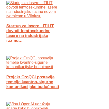
Startup za lasere LITILIT
dovodi femtosekundne
lasere na industrijsku
razinu…
Projekt CroQCI postavlja
temelje kvantno-sigurne
komunikacijske budućnosti