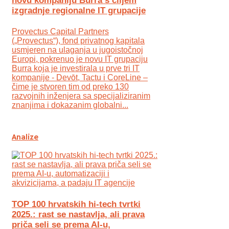
novu kompaniju Burra s ciljem
izgradnje regionalne IT grupacije
Provectus Capital Partners
(„Provectus“), fond privatnog kapitala
usmjeren na ulaganja u jugoistočnoj
Europi, pokrenuo je novu IT grupaciju
Burra koja je investirala u prve tri IT
kompanije - Devōt, Tactu i CoreLine –
čime je stvoren tim od preko 130
razvojnih inženjera sa specijaliziranim
znanjima i dokazanim globalni...
Analize
TOP 100 hrvatskih hi-tech tvrtki
2025.: rast se nastavlja, ali prava
priča seli se prema AI-u,