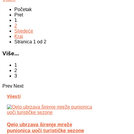
Početak
Pret
1
2
Sljedeće
Kraj
Stranica 1 od 2
Više...
1
2
3
Prev
Next
Vijesti
Qelo ubrzava širenje mreže
punionica uoči turističke sezone