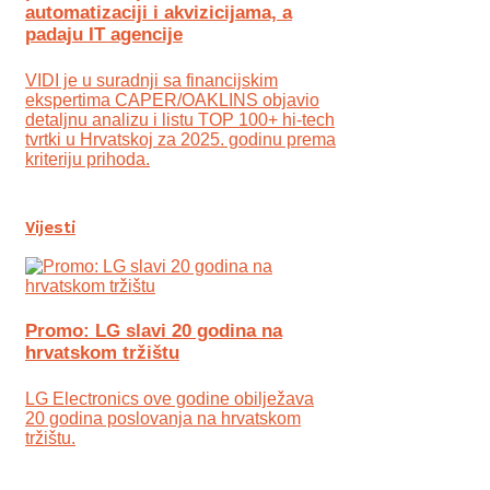
automatizaciji i akvizicijama, a
padaju IT agencije
VIDI je u suradnji sa financijskim
ekspertima CAPER/OAKLINS objavio
detaljnu analizu i listu TOP 100+ hi-tech
tvrtki u Hrvatskoj za 2025. godinu prema
kriteriju prihoda.
Vijesti
Promo: LG slavi 20 godina na
hrvatskom tržištu
LG Electronics ove godine obilježava
20 godina poslovanja na hrvatskom
tržištu.