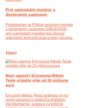
Prvi samostalni monitor s
dvostranim zaslonom
Predstavljen je Philips poslovni monitor
s dvostranim zaslonom 24B2D5300,
prvi samostalni monitor koji donosi
jedinstven koncept dual screen dizajna.
Vijesti
Novi ugovori Ericssona Nikole
Tesle vrijedni više od 24 milijuna
eura
Ericsson Nikola Tesla potpisao je niz
novih ugovora iz područja digitalne
transformacije, sustava za kritične