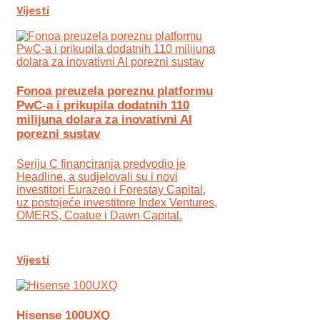
Vijesti
Fonoa preuzela poreznu platformu
PwC-a i prikupila dodatnih 110
milijuna dolara za inovativni AI
porezni sustav
Seriju C financiranja predvodio je
Headline, a sudjelovali su i novi
investitori Eurazeo i Forestay Capital,
uz postojeće investitore Index Ventures,
OMERS, Coatue i Dawn Capital.
Vijesti
Hisense 100UXQ