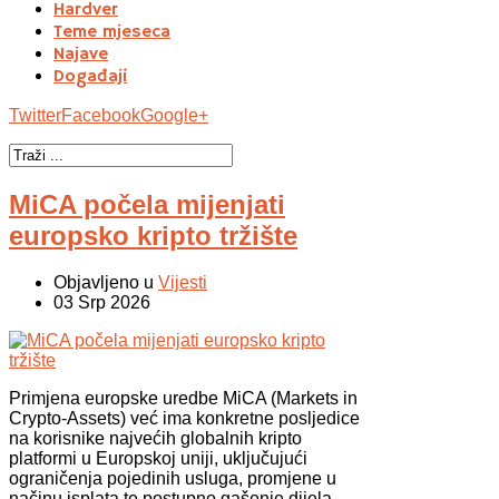
Hardver
Teme mjeseca
Najave
Događaji
Twitter
Facebook
Google+
MiCA počela mijenjati
europsko kripto tržište
Objavljeno u
Vijesti
03 Srp 2026
Primjena europske uredbe MiCA (Markets in
Crypto-Assets) već ima konkretne posljedice
na korisnike najvećih globalnih kripto
platformi u Europskoj uniji, uključujući
ograničenja pojedinih usluga, promjene u
načinu isplata te postupno gašenje dijela