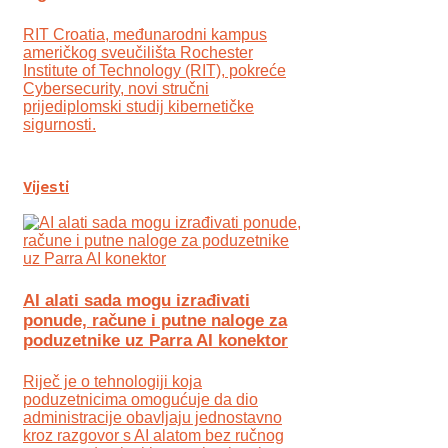
RIT Croatia, međunarodni kampus
američkog sveučilišta Rochester
Institute of Technology (RIT), pokreće
Cybersecurity, novi stručni
prijediplomski studij kibernetičke
sigurnosti.
Vijesti
AI alati sada mogu izrađivati
ponude, račune i putne naloge za
poduzetnike uz Parra AI konektor
Riječ je o tehnologiji koja
poduzetnicima omogućuje da dio
administracije obavljaju jednostavno
kroz razgovor s AI alatom bez ručnog