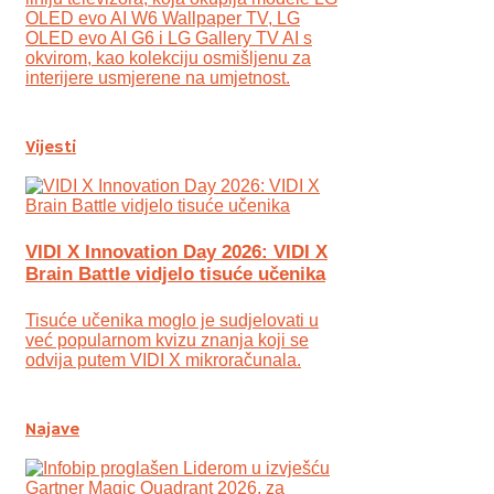
OLED evo AI W6 Wallpaper TV, LG
OLED evo AI G6 i LG Gallery TV AI s
okvirom, kao kolekciju osmišljenu za
interijere usmjerene na umjetnost.
Vijesti
VIDI X Innovation Day 2026: VIDI X
Brain Battle vidjelo tisuće učenika
Tisuće učenika moglo je sudjelovati u
već popularnom kvizu znanja koji se
odvija putem VIDI X mikroračunala.
Najave