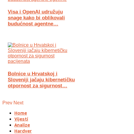
Visa i OpenAI udružuju
snage kako bi oblikovali
budućnost agentne…
Bolnice u Hrvatskoj i
Sloveniji jačaju kibernetičku
otpornost za sigurnost…
Prev
Next
Home
Vijesti
Analize
Hardver