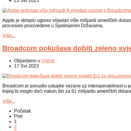
23 Svi 2023
Apple je sklopio ugovor vrijedan više milijardi američkih dol
procesore proizvedene u Sjedinjenim Državama.
Više...
Broadcom pokušava dobiti zeleno svj
Objavljeno u
Vijesti
17 Svi 2023
Broadcom je ponudio ustupke vezane uz interoperabilnost u 
kojeg bi moglo doći nakon što za 61 milijardu američkih dola
Više...
Početak
Pret
1
2