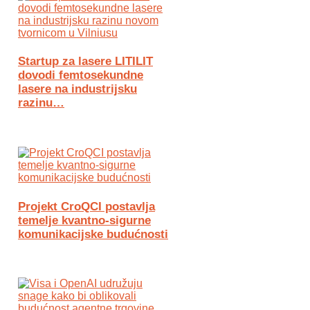
Startup za lasere LITILIT
dovodi femtosekundne
lasere na industrijsku
razinu…
Projekt CroQCI postavlja
temelje kvantno-sigurne
komunikacijske budućnosti