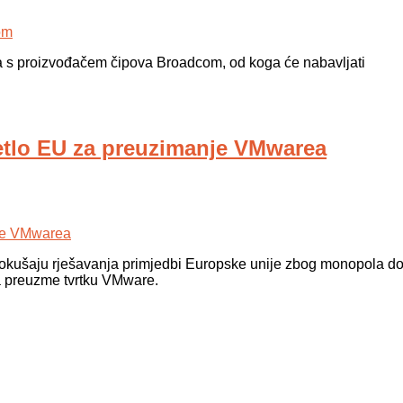
ara s proizvođačem čipova Broadcom, od koga će nabavljati
etlo EU za preuzimanje VMwarea
pokušaju rješavanja primjedbi Europske unije zbog monopola d
ra preuzme tvrtku VMware.