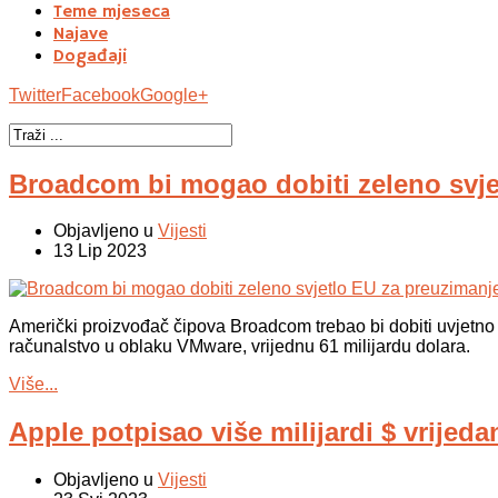
Teme mjeseca
Najave
Događaji
Twitter
Facebook
Google+
Broadcom bi mogao dobiti zeleno svj
Objavljeno u
Vijesti
13 Lip 2023
Američki proizvođač čipova Broadcom trebao bi dobiti uvjetno 
računalstvo u oblaku VMware, vrijednu 61 milijardu dolara.
Više...
Apple potpisao više milijardi $ vrij
Objavljeno u
Vijesti