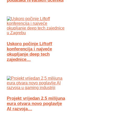
podataka hrvatskih učenika
Uskoro počinje Liftoff
konferencija i najveće
okupljanje deep tech
zajednice…
Projekt vrijedan 2,5 milijuna
eura otvara novo poglavlje
AI razvoja…