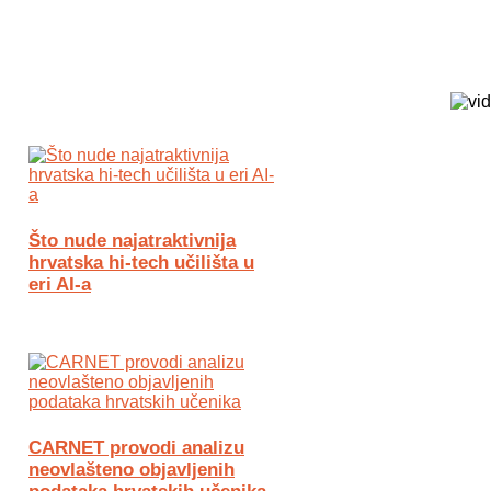
Biz Tech web portal powered by
Što nude najatraktivnija
hrvatska hi-tech učilišta u
eri AI-a
CARNET provodi analizu
neovlašteno objavljenih