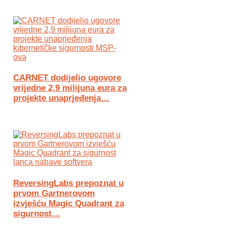
CARNET dodijelio ugovore
vrijedne 2,9 milijuna eura za
projekte unaprjeđenja…
ReversingLabs prepoznat u
prvom Gartnerovom
izvješću Magic Quadrant za
sigurnost…