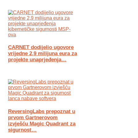
CARNET dodijelio ugovore
vrijedne 2,9 milijuna eura za
projekte unaprjeđenja…
ReversingLabs prepoznat u
prvom Gartnerovom
izvješću Magic Quadrant za
sigurnost…