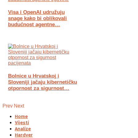
Visa i OpenAI udružuju
snage kako bi oblikovali
budućnost agentne…
Bolnice u Hrvatskoj i
Sloveniji jačaju kibernetičku
otpornost za sigurnost…
Prev
Next
Home
Vijesti
Analize
Hardver