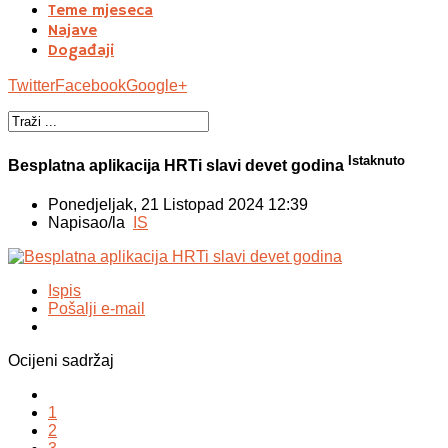
Teme mjeseca
Najave
Događaji
Twitter
Facebook
Google+
Istaknuto
Besplatna aplikacija HRTi slavi devet godina
Ponedjeljak, 21 Listopad 2024 12:39
Napisao/la
IS
Ispis
Pošalji e-mail
Ocijeni sadržaj
1
2