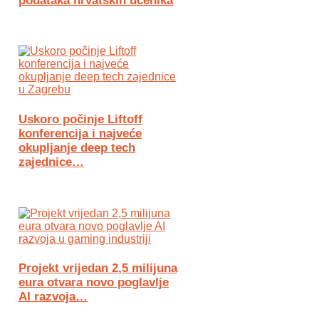
podataka hrvatskih učenika
Uskoro počinje Liftoff
konferencija i najveće
okupljanje deep tech
zajednice…
Projekt vrijedan 2,5 milijuna
eura otvara novo poglavlje
AI razvoja…