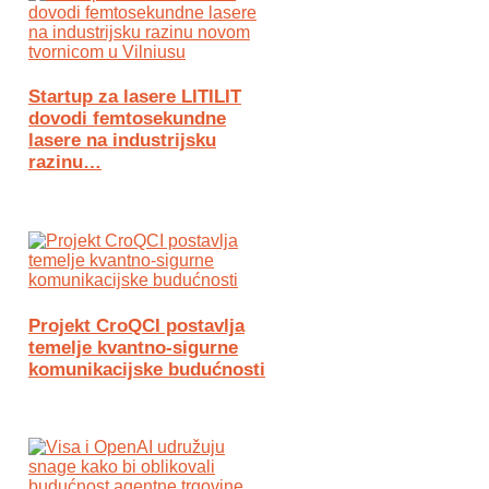
Startup za lasere LITILIT
dovodi femtosekundne
lasere na industrijsku
razinu…
Projekt CroQCI postavlja
temelje kvantno-sigurne
komunikacijske budućnosti