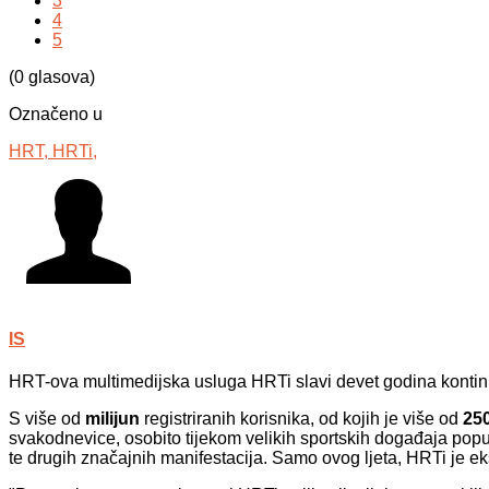
3
4
5
(0 glasova)
Označeno u
HRT,
HRTi,
IS
HRT-ova multimedijska usluga HRTi slavi devet godina kontinu
S više od
milijun
registriranih korisnika, od kojih je više od
25
svakodnevice, osobito tijekom velikih sportskih događaja popu
te drugih značajnih manifestacija. Samo ovog ljeta, HRTi je e