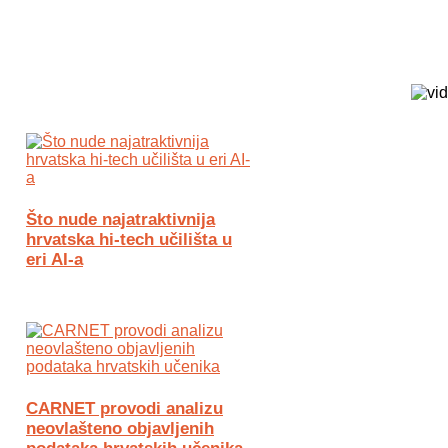
Biz Tech web portal powered by
Što nude najatraktivnija
hrvatska hi-tech učilišta u
eri AI-a
CARNET provodi analizu
neovlašteno objavljenih