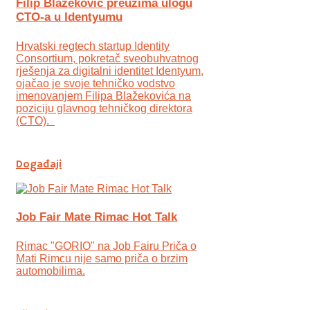
Filip Blažeković preuzima ulogu
CTO-a u Identyumu
Hrvatski regtech startup Identity
Consortium, pokretač sveobuhvatnog
rješenja za digitalni identitet Identyum,
ojаčao je svoje tehničko vodstvo
imenovanjem Filipa Blažekovića na
poziciju glavnog tehničkog direktora
(CTO).
Događaji
Job Fair Mate Rimac Hot Talk
Rimac "GORIO" na Job Fairu Priča o
Mati Rimcu nije samo priča o brzim
automobilima.