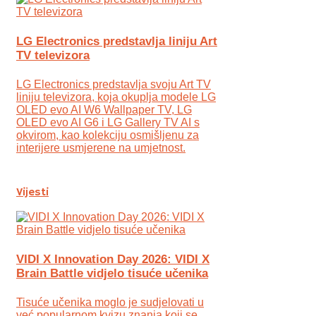
LG Electronics predstavlja liniju Art
TV televizora
LG Electronics predstavlja svoju Art TV
liniju televizora, koja okuplja modele LG
OLED evo AI W6 Wallpaper TV, LG
OLED evo AI G6 i LG Gallery TV AI s
okvirom, kao kolekciju osmišljenu za
interijere usmjerene na umjetnost.
Vijesti
VIDI X Innovation Day 2026: VIDI X
Brain Battle vidjelo tisuće učenika
Tisuće učenika moglo je sudjelovati u
već popularnom kvizu znanja koji se