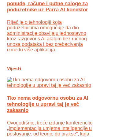
ponude, račune i putne naloge za
poduzetnike uz Parra AI konektor
Riječ je o tehnologiji koja
poduzetnicima omogućuje da dio
administracije obavljaju jednostavno
kroz razgovor s AI alatom bez ručnog
unosa podataka i bez prebacivanja
između više aplikacija.
Vijesti
Tko nema odgovornu osobu za AI
tehnologije u upravi taj je već
zakasnio
Ovogodišnje, treće izdanje konferencije
„Implementacija umjetne inteligencije u
poslovanje: od teorije do prakse“, koja