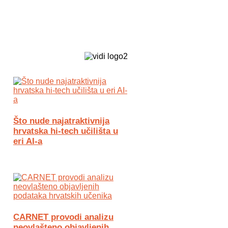
Biz Tech web portal powered by
Što nude najatraktivnija
hrvatska hi-tech učilišta u
eri AI-a
CARNET provodi analizu
neovlašteno objavljenih