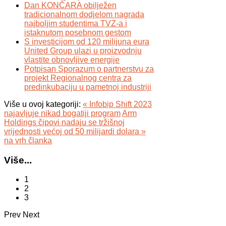
Dan KONČARA obilježen
tradicionalnom dodjelom nagrada
najboljim studentima TVZ-a i
istaknutom posebnom gestom
S investicijom od 120 milijuna eura
United Group ulazi u proizvodnju
vlastite obnovljive energije
Potpisan Sporazum o partnerstvu za
projekt Regionalnog centra za
predinkubaciju u pametnoj industriji
Više u ovoj kategoriji:
« Infobip Shift 2023
najavljuje nikad bogatiji program
Arm
Holdings čipovi nadaju se tržišnoj
vrijednosti većoj od 50 milijardi dolara »
na vrh članka
Više...
1
2
3
Prev
Next