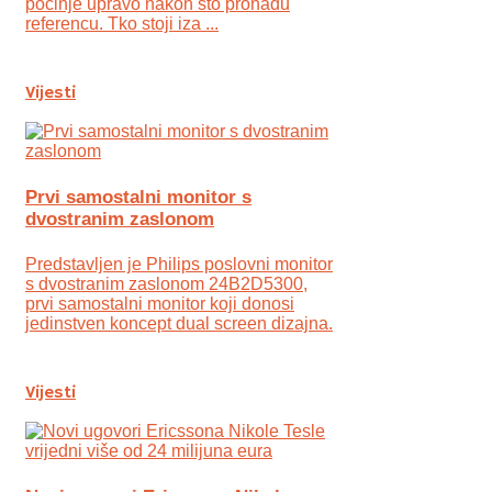
počinje upravo nakon što pronađu
referencu. Tko stoji iza ...
Vijesti
Prvi samostalni monitor s
dvostranim zaslonom
Predstavljen je Philips poslovni monitor
s dvostranim zaslonom 24B2D5300,
prvi samostalni monitor koji donosi
jedinstven koncept dual screen dizajna.
Vijesti