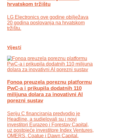
hrvatskom tržištu
LG Electronics ove godine obilježava
20 godina poslovanja na hrvatskom
tržištu.
Vijesti
Fonoa preuzela poreznu platformu
PwC-a i prikupila dodatnih 110
milijuna dolara za inovativni AI
porezni sustav
Seriju C financiranja predvodio je
Headline, a sudjelovali su i novi
investitori Eurazeo i Forestay Capital,
uz postojeće investitore Index Ventures,
OMERS, Coatue i Dawn Capital.