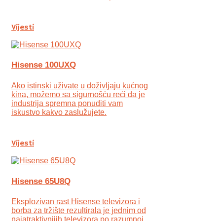
Vijesti
Hisense 100UXQ
Ako istinski uživate u doživljaju kućnog
kina, možemo sa sigurnošću reći da je
industrija spremna ponuditi vam
iskustvo kakvo zaslužujete.
Vijesti
Hisense 65U8Q
Eksplozivan rast Hisense televizora i
borba za tržište rezultirala je jednim od
najatraktivnijih televizora po razumnoj