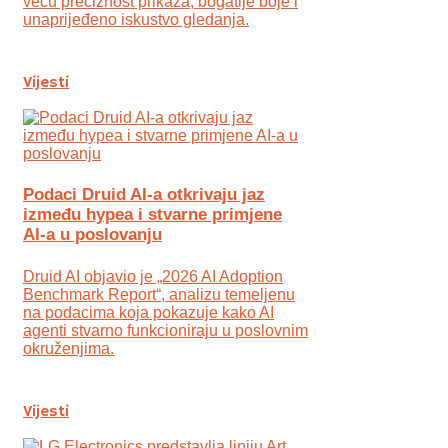
veću preciznost prikaza, bogatije boje i
unaprijeđeno iskustvo gledanja.
Vijesti
Podaci Druid AI-a otkrivaju jaz
između hypea i stvarne primjene
AI-a u poslovanju
Druid AI objavio je „2026 AI Adoption
Benchmark Report“, analizu temeljenu
na podacima koja pokazuje kako AI
agenti stvarno funkcioniraju u poslovnim
okruženjima.
Vijesti