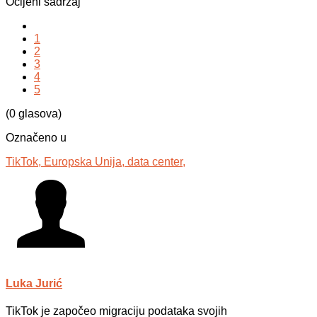
Ocijeni sadržaj
1
2
3
4
5
(0 glasova)
Označeno u
TikTok,
Europska Unija,
data center,
Luka Jurić
TikTok je započeo migraciju podataka svojih