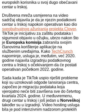
europskih korisnika u svoj dugo obećavani
centar u Irskoj.
Društvena mreža usmjerena na video
sadržaj objavila je da je njezin podatkovni
centar u Irskoj napokon operativan kao dio
sveobuhvatnog ažuriranja
projekta Clover
.
TikTok je inicijativu za zaštitu podataka i
sigurnost objavio u ožujku, ubrzo nakon što
je
Europska komisija
zabranila svojim
članovima korištenje aplikacije na
službenim uređajima. Kako
TechCrunch
napominje, usluga je, međutim, već 2020.
godine najavila izgradnju podatkovnog
centra u Irskoj s očekivanjem da će postati
operativan početkom 2022. godine.
Sada kada je TikTok uspio riješiti probleme
koji su uzrokovali odgode lansiranja centra,
započeo je migraciju podataka koja
vjerojatno neće biti završena sve do četvrtog
kvartala 2024. godine. U međuvremenu,
drugi centar u Irskoj i još jedan u
Norveškoj
također su u izgradnji. Video hosting usluga
bila je pod intenzivnim nadzorom proteklih