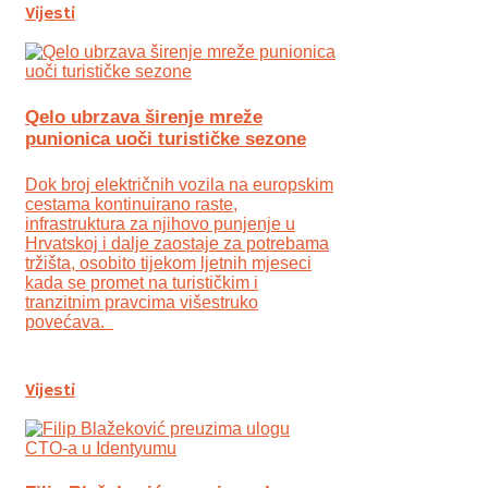
Vijesti
Qelo ubrzava širenje mreže
punionica uoči turističke sezone
Dok broj električnih vozila na europskim
cestama kontinuirano raste,
infrastruktura za njihovo punjenje u
Hrvatskoj i dalje zaostaje za potrebama
tržišta, osobito tijekom ljetnih mjeseci
kada se promet na turističkim i
tranzitnim pravcima višestruko
povećava.
Vijesti