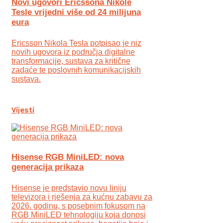
Novi ugovori Ericssona Nikole
Tesle vrijedni više od 24 milijuna
eura
Ericsson Nikola Tesla potpisao je niz
novih ugovora iz područja digitalne
transformacije, sustava za kritične
zadaće te poslovnih komunikacijskih
sustava.
Vijesti
Hisense RGB MiniLED: nova
generacija prikaza
Hisense je predstavio novu liniju
televizora i rješenja za kućnu zabavu za
2026. godinu, s posebnim fokusom na
RGB MiniLED tehnologiju koja donosi