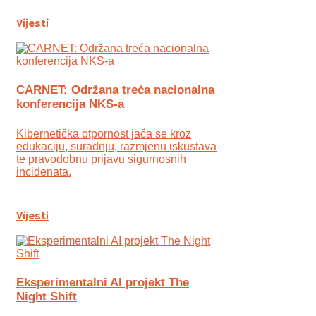
Vijesti
CARNET: Održana treća nacionalna
konferencija NKS-a
Kibernetička otpornost jača se kroz
edukaciju, suradnju, razmjenu iskustava
te pravodobnu prijavu sigurnosnih
incidenata.
Vijesti
Eksperimentalni AI projekt The
Night Shift