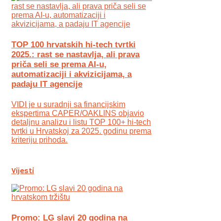
TOP 100 hrvatskih hi-tech tvrtki
2025.: rast se nastavlja, ali prava
priča seli se prema AI-u,
automatizaciji i akvizicijama, a
padaju IT agencije
VIDI je u suradnji sa financijskim
ekspertima CAPER/OAKLINS objavio
detaljnu analizu i listu TOP 100+ hi-tech
tvrtki u Hrvatskoj za 2025. godinu prema
kriteriju prihoda.
Vijesti
Promo: LG slavi 20 godina na