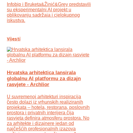
Infobip i Bruketa&Žinić&Grey predstavili
su eksperimentalni AI projekt u
oblikovanju sadržaja i cjelokupnog
iskustva.
Vijesti
Hrvatska arhitektica lansirala
globalnu AI platformu za dizajn
rasvjete - Archlior
U suvremenoj arhitekturi inspiracija
često dolazi iz vrhunskih realiziranih
projekata – hotela, restorana, poslovnih
prostora i privatnih interijera čija
rasvjeta definira atmosferu prostora. No
za arhitekte i dizajnere jedan od
najčešćih profesionalnih izazova