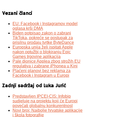
Vezani članci
EU: Facebook i Instagramov model
oglasa krši DMA
Biden potpisao zakon o zabrani
TikToka, pokreće se postupak za
prisilnu prodaju tvrtke ByteDance
Europska unija želi ispitati Apple
nakon optužbi o blokiranju Epic
Games trgovine aplikacija
Pale dionice Applea zbog strožih EU
regulativa i zabrane iPhonea u Kini
Plaćeni planovi bez reklama za
Facebook i Instagram u Europi
Zadnji sadržaj od Luka Jurić
Predstavljen IPCEI-CIS: Infobip
sudjeluje na projektu koji će Europi
povećati globalnu konkurentnost
Novi broj: Najbolje hrvatske aplikacije
i škola fotografije