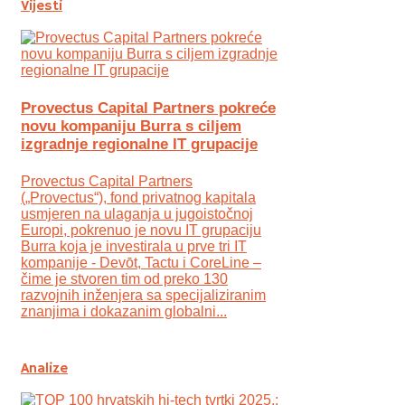
Vijesti
Provectus Capital Partners pokreće
novu kompaniju Burra s ciljem
izgradnje regionalne IT grupacije
Provectus Capital Partners
(„Provectus“), fond privatnog kapitala
usmjeren na ulaganja u jugoistočnoj
Europi, pokrenuo je novu IT grupaciju
Burra koja je investirala u prve tri IT
kompanije - Devōt, Tactu i CoreLine –
čime je stvoren tim od preko 130
razvojnih inženjera sa specijaliziranim
znanjima i dokazanim globalni...
Analize