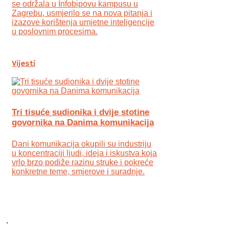
se održala u Infobipovu kampusu u
Zagrebu, usmjerilo se na nova pitanja i
izazove korištenja umjetne inteligencije
u poslovnim procesima.
Vijesti
Tri tisuće sudionika i dvije stotine
govornika na Danima komunikacija
Dani komunikacija okupili su industriju
u koncentraciji ljudi, ideja i iskustva koja
vrlo brzo podiže razinu struke i pokreće
konkretne teme, smjerove i suradnje.
.