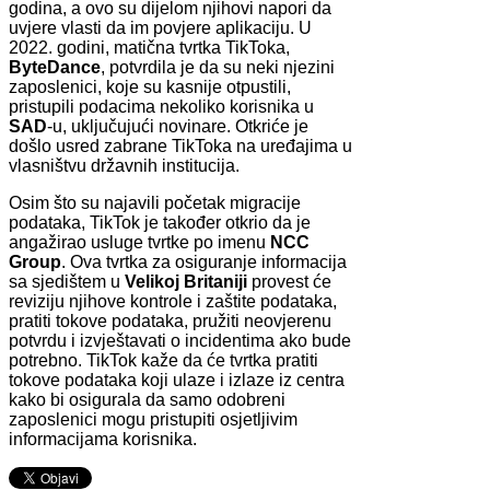
godina, a ovo su dijelom njihovi napori da
uvjere vlasti da im povjere aplikaciju. U
2022. godini, matična tvrtka TikToka,
ByteDance
, potvrdila je da su neki njezini
zaposlenici, koje su kasnije otpustili,
pristupili podacima nekoliko korisnika u
SAD
-u, uključujući novinare. Otkriće je
došlo usred zabrane TikToka na uređajima u
vlasništvu državnih institucija.
Osim što su najavili početak migracije
podataka, TikTok je također otkrio da je
angažirao usluge tvrtke po imenu
NCC
Group
. Ova tvrtka za osiguranje informacija
sa sjedištem u
Velikoj Britaniji
provest će
reviziju njihove kontrole i zaštite podataka,
pratiti tokove podataka, pružiti neovjerenu
potvrdu i izvještavati o incidentima ako bude
potrebno. TikTok kaže da će tvrtka pratiti
tokove podataka koji ulaze i izlaze iz centra
kako bi osigurala da samo odobreni
zaposlenici mogu pristupiti osjetljivim
informacijama korisnika.