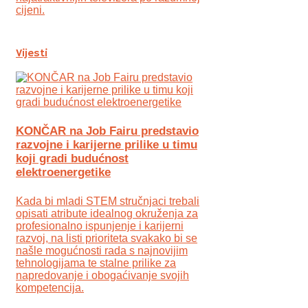
cijeni.
Vijesti
KONČAR na Job Fairu predstavio
razvojne i karijerne prilike u timu
koji gradi budućnost
elektroenergetike
Kada bi mladi STEM stručnjaci trebali
opisati atribute idealnog okruženja za
profesionalno ispunjenje i karijerni
razvoj, na listi prioriteta svakako bi se
našle mogućnosti rada s najnovijim
tehnologijama te stalne prilike za
napredovanje i obogaćivanje svojih
kompetencija.