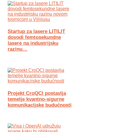
Startup za lasere LITILIT
dovodi femtosekundne
lasere na industrijsku
razinu…
Projekt CroQCI postavlja
temelje kvantno-sigurne
komunikacijske budućnosti