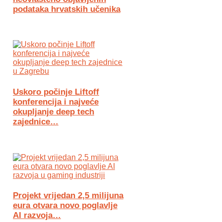
podataka hrvatskih učenika
Uskoro počinje Liftoff
konferencija i najveće
okupljanje deep tech
zajednice…
Projekt vrijedan 2,5 milijuna
eura otvara novo poglavlje
AI razvoja…