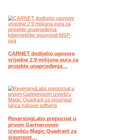
CARNET dodijelio ugovore
vrijedne 2,9 milijuna eura za
projekte unaprjeđenja…
ReversingLabs prepoznat u
prvom Gartnerovom
izvješću Magic Quadrant za
sigurnost…