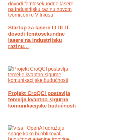
Startup za lasere LITILIT
dovodi femtosekundne
lasere na industrijsku
razinu…
Projekt CroQCI postavlja
temelje kvantno-sigurne
komunikacijske budućnosti