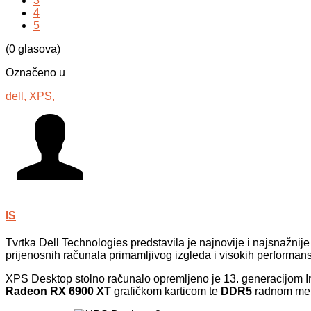
3
4
5
(0 glasova)
Označeno u
dell,
XPS,
IS
Tvrtka Dell Technologies predstavila je najnovije i najsnažn
prijenosnih računala primamljivog izgleda i visokih performans
XPS Desktop stolno računalo opremljeno je 13. generacijom I
Radeon RX 6900 XT
grafičkom karticom te
DDR5
radnom mem