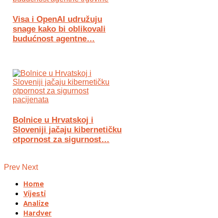
Visa i OpenAI udružuju
snage kako bi oblikovali
budućnost agentne…
Bolnice u Hrvatskoj i
Sloveniji jačaju kibernetičku
otpornost za sigurnost…
Prev
Next
Home
Vijesti
Analize
Hardver