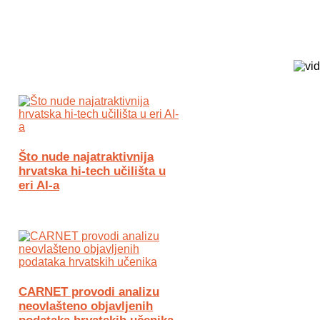
Biz Tech web portal powered by
Što nude najatraktivnija
hrvatska hi-tech učilišta u
eri AI-a
CARNET provodi analizu
neovlašteno objavljenih