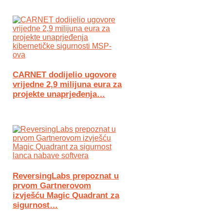
CARNET dodijelio ugovore
vrijedne 2,9 milijuna eura za
projekte unaprjeđenja…
ReversingLabs prepoznat u
prvom Gartnerovom
izvješću Magic Quadrant za
sigurnost…