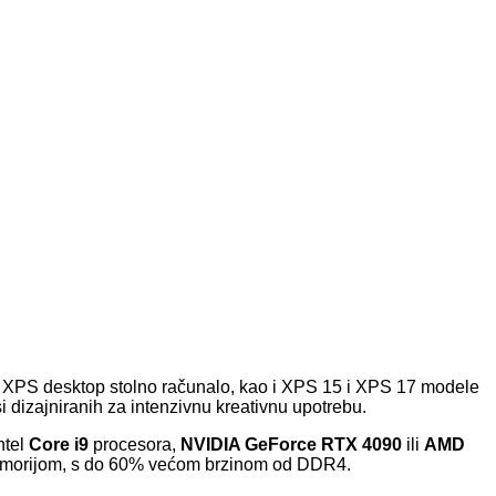
ije XPS desktop stolno računalo, kao i XPS 15 i XPS 17 modele
i dizajniranih za intenzivnu kreativnu upotrebu.
ntel
Core i9
procesora,
NVIDIA GeForce RTX 4090
ili
AMD
orijom, s do 60% većom brzinom od DDR4.