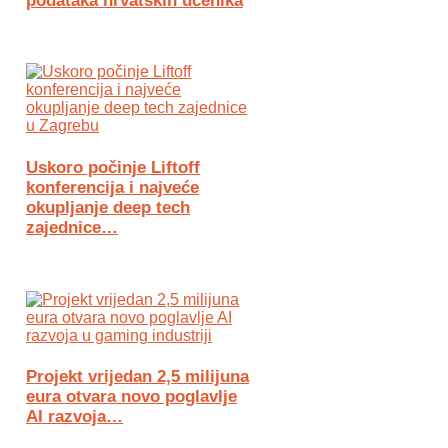
podataka hrvatskih učenika
Uskoro počinje Liftoff
konferencija i najveće
okupljanje deep tech
zajednice…
Projekt vrijedan 2,5 milijuna
eura otvara novo poglavlje
AI razvoja…