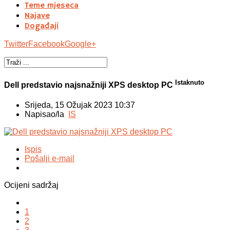
Teme mjeseca
Najave
Događaji
Twitter
Facebook
Google+
Istaknuto
Dell predstavio najsnažniji XPS desktop PC
Srijeda, 15 Ožujak 2023 10:37
Napisao/la
IS
Ispis
Pošalji e-mail
Ocijeni sadržaj
1
2