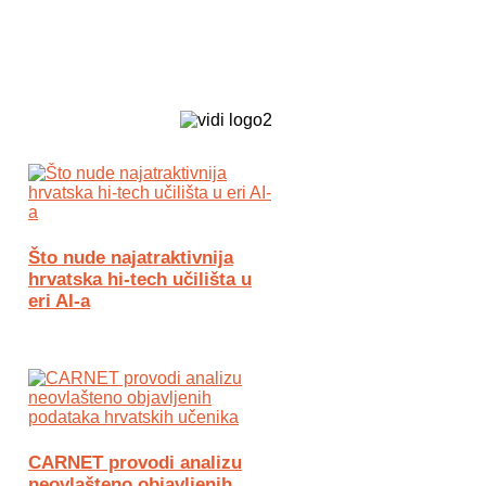
Biz Tech web portal powered by
Što nude najatraktivnija
hrvatska hi-tech učilišta u
eri AI-a
CARNET provodi analizu
neovlašteno objavljenih