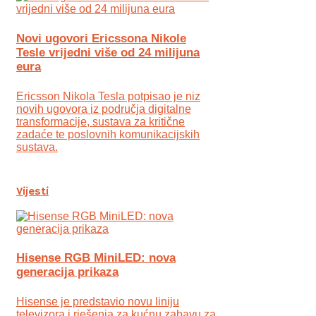
Novi ugovori Ericssona Nikole
Tesle vrijedni više od 24 milijuna
eura
Ericsson Nikola Tesla potpisao je niz
novih ugovora iz područja digitalne
transformacije, sustava za kritične
zadaće te poslovnih komunikacijskih
sustava.
Vijesti
Hisense RGB MiniLED: nova
generacija prikaza
Hisense je predstavio novu liniju
televizora i rješenja za kućnu zabavu za