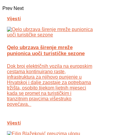
Prev
Next
Vijesti
Qelo ubrzava širenje mreže
punionica uoči turističke sezone
Dok broj električnih vozila na europskim
cestama kontinuirano raste,
infrastruktura za njihovo punjenje u
Hrvatskoj i dalje zaostaje za potrebama
tržišta, osobito tijekom ljetnih mjeseci
kada se promet na turističkim i
tranzitnim pravcima višestruko
povećava.
Vijesti