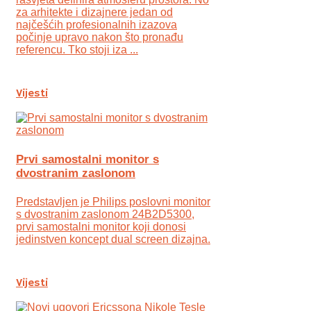
za arhitekte i dizajnere jedan od
najčešćih profesionalnih izazova
počinje upravo nakon što pronađu
referencu. Tko stoji iza ...
Vijesti
Prvi samostalni monitor s
dvostranim zaslonom
Predstavljen je Philips poslovni monitor
s dvostranim zaslonom 24B2D5300,
prvi samostalni monitor koji donosi
jedinstven koncept dual screen dizajna.
Vijesti