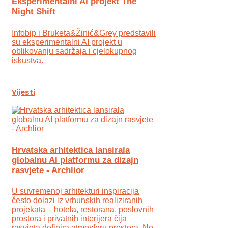
Eksperimentalni AI projekt The
Night Shift
Infobip i Bruketa&Žinić&Grey predstavili
su eksperimentalni AI projekt u
oblikovanju sadržaja i cjelokupnog
iskustva.
Vijesti
Hrvatska arhitektica lansirala
globalnu AI platformu za dizajn
rasvjete - Archlior
U suvremenoj arhitekturi inspiracija
često dolazi iz vrhunskih realiziranih
projekata – hotela, restorana, poslovnih
prostora i privatnih interijera čija
rasvjeta definira atmosferu prostora. No