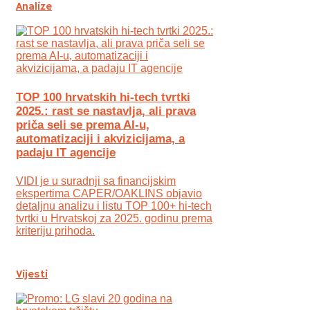
Analize
TOP 100 hrvatskih hi-tech tvrtki
2025.: rast se nastavlja, ali prava
priča seli se prema AI-u,
automatizaciji i akvizicijama, a
padaju IT agencije
VIDI je u suradnji sa financijskim
ekspertima CAPER/OAKLINS objavio
detaljnu analizu i listu TOP 100+ hi-tech
tvrtki u Hrvatskoj za 2025. godinu prema
kriteriju prihoda.
Vijesti