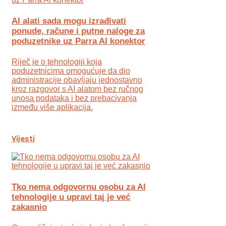
AI alati sada mogu izrađivati
ponude, račune i putne naloge za
poduzetnike uz Parra AI konektor
Riječ je o tehnologiji koja
poduzetnicima omogućuje da dio
administracije obavljaju jednostavno
kroz razgovor s AI alatom bez ručnog
unosa podataka i bez prebacivanja
između više aplikacija.
Vijesti
Tko nema odgovornu osobu za AI
tehnologije u upravi taj je već
zakasnio