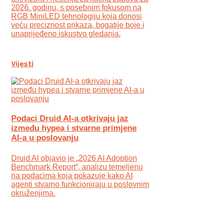
2026. godinu, s posebnim fokusom na
RGB MiniLED tehnologiju koja donosi
veću preciznost prikaza, bogatije boje i
unaprijeđeno iskustvo gledanja.
Vijesti
Podaci Druid AI-a otkrivaju jaz
između hypea i stvarne primjene
AI-a u poslovanju
Druid AI objavio je „2026 AI Adoption
Benchmark Report“, analizu temeljenu
na podacima koja pokazuje kako AI
agenti stvarno funkcioniraju u poslovnim
okruženjima.