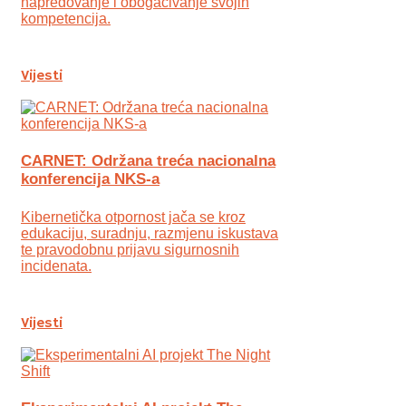
napredovanje i obogaćivanje svojih
kompetencija.
Vijesti
CARNET: Održana treća nacionalna
konferencija NKS-a
Kibernetička otpornost jača se kroz
edukaciju, suradnju, razmjenu iskustava
te pravodobnu prijavu sigurnosnih
incidenata.
Vijesti