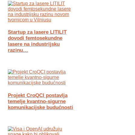
Startup za lasere LITILIT
dovodi femtosekundne
lasere na industrijsku
razinu…
Projekt CroQCI postavlja
temelje kvantno-sigurne
komunikacijske budućnosti