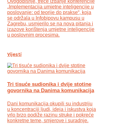
Ovogodišnje, treće izdanje konferencije
„Implementacija umjetne inteligencije u
poslovanje: od teorije do prakse“, koja
se održala u Infobipovu kampusu u
Zagrebu, usmjerilo se na nova pitanja i
izazove korištenja umjetne inteligencije
u poslovnim procesima.
Vijesti
Tri tisuće sudionika i dvije stotine
govornika na Danima komunikacija
Dani komunikacija okupili su industriju
u koncentraciji ljudi, ideja i iskustva koja
vrlo brzo podiže razinu struke i pokreće
konkretne teme, smjerove i suradnje.