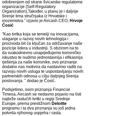
odobrenjem od strane švicarske regulatorne
organizacije (Self-Regulatory
Organization).
Također, u planu je i daljnje
širenje tima stručnjaka iz Hrvatske i
inozemstva.˝ izjavio je Aircash CEO,
Hrvoje
Ćosić
˝Kao tvrtka koja se temelji na inovacijama,
ulaganje u razvoj novih tehnologija i
proizvoda bit će ključan za održavanje naše
pozicije lidera u industriji. S obzirom na to
da svakodnevno unaprjeđujemo korisničko
iskustvo te nudimo jednostavnija i efikasnija
rješenja za naše korisnike, ovo priznanje
dodatno nas motivira da nastavimo raditi na
razvoju novih usluga te uspostavljanju novih
partnerskih odnosa u cilju daljnjeg širenja
poslovanja. " dodao je Ćosić.
Podsjetimo, osim priznanja Financial
Timesa, Aircash se nedavno pojavio na listi
najbrže rastućih tvrtki u regiji Srednje
Europe, prema prestižnom
Deloitte
programu i ta dva priznanja su još jedna
potvrda njihovog uspjeha i rasta.