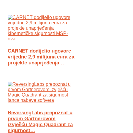
CARNET dodijelio ugovore
vrijedne 2,9 milijuna eura za
projekte unaprjeđenja…
ReversingLabs prepoznat u
prvom Gartnerovom
izvješću Magic Quadrant za
sigurnost…