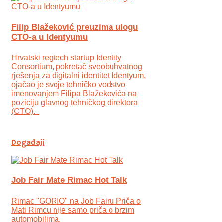
Filip Blažeković preuzima ulogu
CTO-a u Identyumu
Hrvatski regtech startup Identity
Consortium, pokretač sveobuhvatnog
rješenja za digitalni identitet Identyum,
ojаčao je svoje tehničko vodstvo
imenovanjem Filipa Blažekovića na
poziciju glavnog tehničkog direktora
(CTO).
Događaji
Job Fair Mate Rimac Hot Talk
Rimac "GORIO" na Job Fairu Priča o
Mati Rimcu nije samo priča o brzim
automobilima.