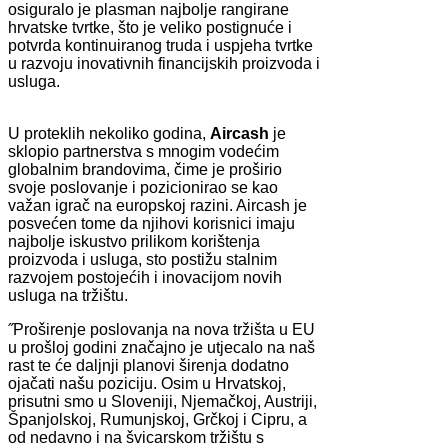
osiguralo je plasman najbolje rangirane
hrvatske tvrtke, što je veliko postignuće i
potvrda kontinuiranog truda i uspjeha tvrtke
u razvoju inovativnih financijskih proizvoda i
usluga.
U proteklih nekoliko godina,
Aircash
je
sklopio partnerstva s mnogim vodećim
globalnim brandovima, čime je proširio
svoje poslovanje i pozicionirao se kao
važan igrač na europskoj razini. Aircash je
posvećen tome da njihovi korisnici imaju
najbolje iskustvo prilikom korištenja
proizvoda i usluga, sto postižu stalnim
razvojem postojećih i inovacijom novih
usluga na tržištu.
˝Proširenje poslovanja na nova tržišta u EU
u prošloj godini značajno je utjecalo na naš
rast te će daljnji planovi širenja dodatno
ojačati našu poziciju. Osim u Hrvatskoj,
prisutni smo u Sloveniji, Njemačkoj, Austriji,
Španjolskoj, Rumunjskoj, Grčkoj i Cipru, a
od nedavno i na švicarskom tržištu s