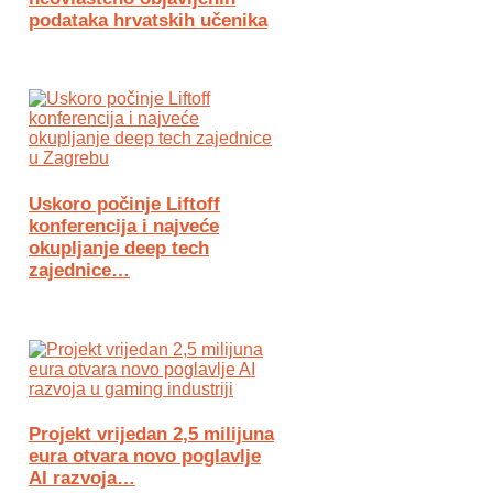
podataka hrvatskih učenika
Uskoro počinje Liftoff
konferencija i najveće
okupljanje deep tech
zajednice…
Projekt vrijedan 2,5 milijuna
eura otvara novo poglavlje
AI razvoja…