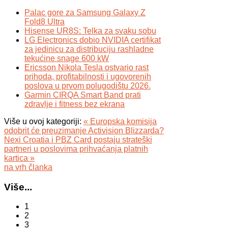
Palac gore za Samsung Galaxy Z
Fold8 Ultra
Hisense UR8S: Telka za svaku sobu
LG Electronics dobio NVIDIA certifikat
za jedinicu za distribuciju rashladne
tekućine snage 600 kW
Ericsson Nikola Tesla ostvario rast
prihoda, profitabilnosti i ugovorenih
poslova u prvom polugodištu 2026.
Garmin CIRQA Smart Band prati
zdravlje i fitness bez ekrana
Više u ovoj kategoriji:
« Europska komisija
odobrit će preuzimanje Activision Blizzarda?
Nexi Croatia i PBZ Card postaju strateški
partneri u poslovima prihvaćanja platnih
kartica »
na vrh članka
Više...
1
2
3