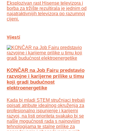
Eksplozivan rast Hisense televizora i
borba za tržište rezultirala je jednim od
najatraktivnijih televizora po razumnoj
cijeni.
Vijesti
KONČAR na Job Fairu predstavio
razvojne i karijerne prilike u timu
koji gradi budućnost
elektroenergetike
Kada bi mladi STEM stručnjaci trebali
opisati atribute idealnog okruženja za
profesionalno ispunjenje i karijerni
razvoj, na listi prioriteta svakako bi se
našle mogućnosti rada s najnovijim
tehnologijama te stalne prilike za