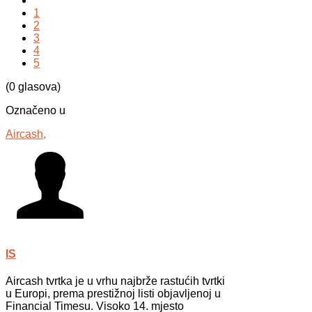
1
2
3
4
5
(0 glasova)
Označeno u
Aircash,
IS
Aircash tvrtka je u vrhu najbrže rastućih tvrtki
u Europi, prema prestižnoj listi objavljenoj u
Financial Timesu. Visoko 14. mjesto