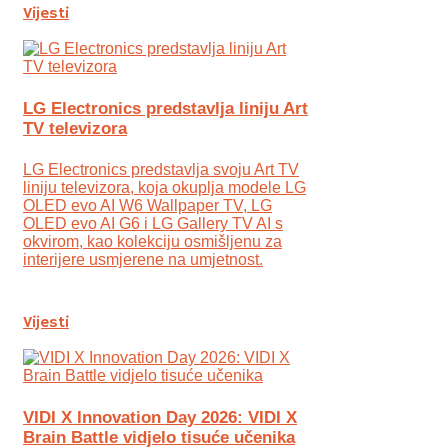
Vijesti
LG Electronics predstavlja liniju Art
TV televizora
LG Electronics predstavlja svoju Art TV
liniju televizora, koja okuplja modele LG
OLED evo AI W6 Wallpaper TV, LG
OLED evo AI G6 i LG Gallery TV AI s
okvirom, kao kolekciju osmišljenu za
interijere usmjerene na umjetnost.
Vijesti
VIDI X Innovation Day 2026: VIDI X
Brain Battle vidjelo tisuće učenika