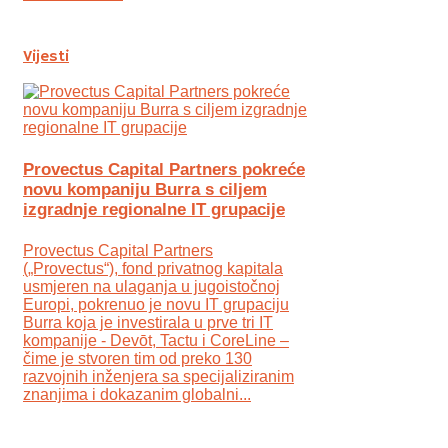
Vijesti
Provectus Capital Partners pokreće
novu kompaniju Burra s ciljem
izgradnje regionalne IT grupacije
Provectus Capital Partners
(„Provectus“), fond privatnog kapitala
usmjeren na ulaganja u jugoistočnoj
Europi, pokrenuo je novu IT grupaciju
Burra koja je investirala u prve tri IT
kompanije - Devōt, Tactu i CoreLine –
čime je stvoren tim od preko 130
razvojnih inženjera sa specijaliziranim
znanjima i dokazanim globalni...