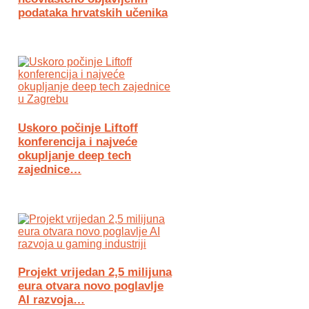
podataka hrvatskih učenika
Uskoro počinje Liftoff
konferencija i najveće
okupljanje deep tech
zajednice…
Projekt vrijedan 2,5 milijuna
eura otvara novo poglavlje
AI razvoja…