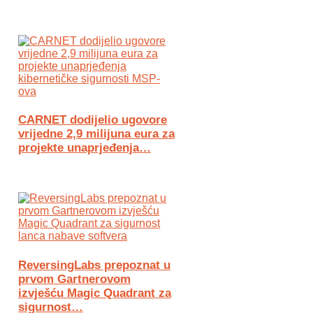
CARNET dodijelio ugovore
vrijedne 2,9 milijuna eura za
projekte unaprjeđenja…
ReversingLabs prepoznat u
prvom Gartnerovom
izvješću Magic Quadrant za
sigurnost…