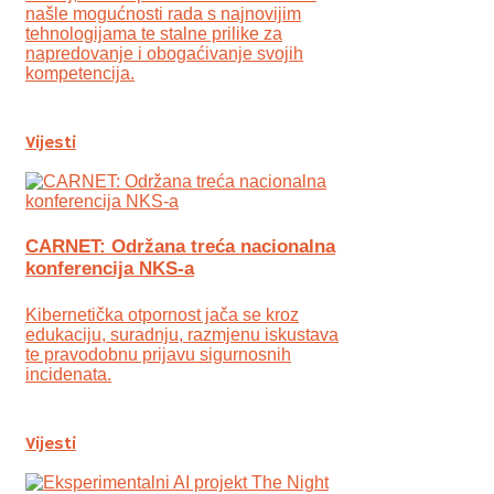
našle mogućnosti rada s najnovijim
tehnologijama te stalne prilike za
napredovanje i obogaćivanje svojih
kompetencija.
Vijesti
CARNET: Održana treća nacionalna
konferencija NKS-a
Kibernetička otpornost jača se kroz
edukaciju, suradnju, razmjenu iskustava
te pravodobnu prijavu sigurnosnih
incidenata.
Vijesti