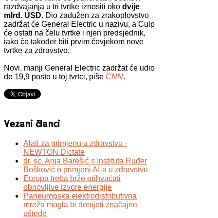
razdvajanja u tri tvrtke iznositi oko
dvije
mlrd. USD
. Dio zadužen za zrakoplovstvo
zadržat će General Electric u nazivu, a Culp
će ostati na čelu tvrtke i njen predsjednik,
iako će također biti prvim čovjekom nove
tvrtke za zdravstvo.
Novi, manji General Electric zadržat će udio
do 19,9 posto u toj tvrtci, piše
CNN
.
Vezani članci
Alati za primjenu u zdravstvu -
NEWTON Dictate
dr. sc. Anja Barešić s Instituta Ruđer
Bošković o primjeni AI-a u zdravstvu
Europa treba brže prihvaćati
obnovljive izvore energije
Paneuropska elektrodistributivna
mreža mogla bi donijeti značajne
uštede