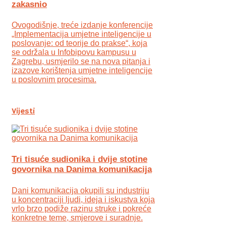
zakasnio
Ovogodišnje, treće izdanje konferencije
„Implementacija umjetne inteligencije u
poslovanje: od teorije do prakse“, koja
se održala u Infobipovu kampusu u
Zagrebu, usmjerilo se na nova pitanja i
izazove korištenja umjetne inteligencije
u poslovnim procesima.
Vijesti
Tri tisuće sudionika i dvije stotine
govornika na Danima komunikacija
Dani komunikacija okupili su industriju
u koncentraciji ljudi, ideja i iskustva koja
vrlo brzo podiže razinu struke i pokreće
konkretne teme, smjerove i suradnje.