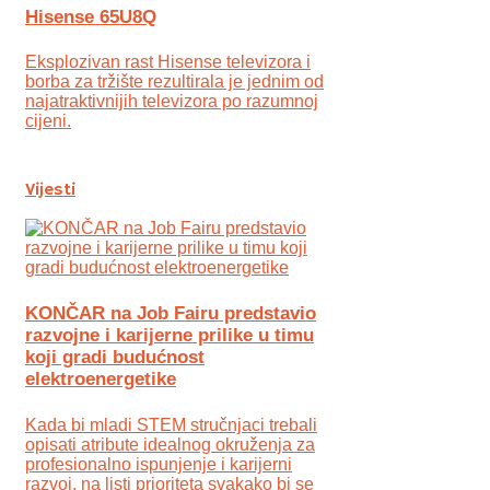
Hisense 65U8Q
Eksplozivan rast Hisense televizora i
borba za tržište rezultirala je jednim od
najatraktivnijih televizora po razumnoj
cijeni.
Vijesti
KONČAR na Job Fairu predstavio
razvojne i karijerne prilike u timu
koji gradi budućnost
elektroenergetike
Kada bi mladi STEM stručnjaci trebali
opisati atribute idealnog okruženja za
profesionalno ispunjenje i karijerni
razvoj, na listi prioriteta svakako bi se