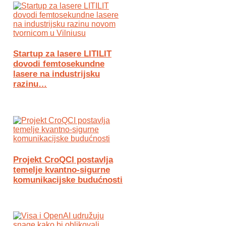
Startup za lasere LITILIT
dovodi femtosekundne
lasere na industrijsku
razinu…
Projekt CroQCI postavlja
temelje kvantno-sigurne
komunikacijske budućnosti