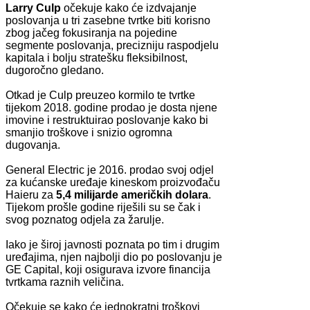
Larry Culp
očekuje kako će izdvajanje
poslovanja u tri zasebne tvrtke biti korisno
zbog jačeg fokusiranja na pojedine
segmente poslovanja, precizniju raspodjelu
kapitala i bolju stratešku fleksibilnost,
dugoročno gledano.
Otkad je Culp preuzeo kormilo te tvrtke
tijekom 2018. godine prodao je dosta njene
imovine i restruktuirao poslovanje kako bi
smanjio troškove i snizio ogromna
dugovanja.
General Electric je 2016. prodao svoj odjel
za kućanske uređaje kineskom proizvođaču
Haieru za
5,4 milijarde američkih dolara
.
Tijekom prošle godine riješili su se čak i
svog poznatog odjela za žarulje.
Iako je široj javnosti poznata po tim i drugim
uređajima, njen najbolji dio po poslovanju je
GE Capital, koji osigurava izvore financija
tvrtkama raznih veličina.
Očekuje se kako će jednokratni troškovi