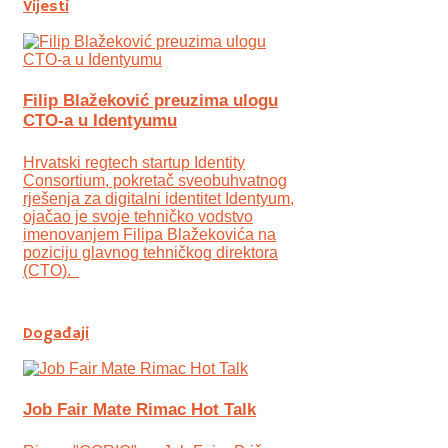
Vijesti
Filip Blažeković preuzima ulogu
CTO-a u Identyumu
Hrvatski regtech startup Identity
Consortium, pokretač sveobuhvatnog
rješenja za digitalni identitet Identyum,
ojаčao je svoje tehničko vodstvo
imenovanjem Filipa Blažekovića na
poziciju glavnog tehničkog direktora
(CTO).
Događaji
Job Fair Mate Rimac Hot Talk