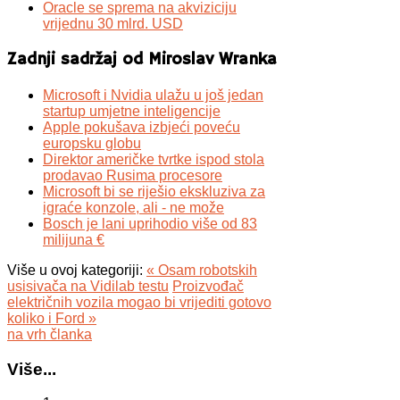
Oracle se sprema na akviziciju
vrijednu 30 mlrd. USD
Zadnji sadržaj od Miroslav Wranka
Microsoft i Nvidia ulažu u još jedan
startup umjetne inteligencije
Apple pokušava izbjeći poveću
europsku globu
Direktor američke tvrtke ispod stola
prodavao Rusima procesore
Microsoft bi se riješio ekskluziva za
igraće konzole, ali - ne može
Bosch je lani uprihodio više od 83
milijuna €
Više u ovoj kategoriji:
« Osam robotskih
usisivača na Vidilab testu
Proizvođač
električnih vozila mogao bi vrijediti gotovo
koliko i Ford »
na vrh članka
Više...