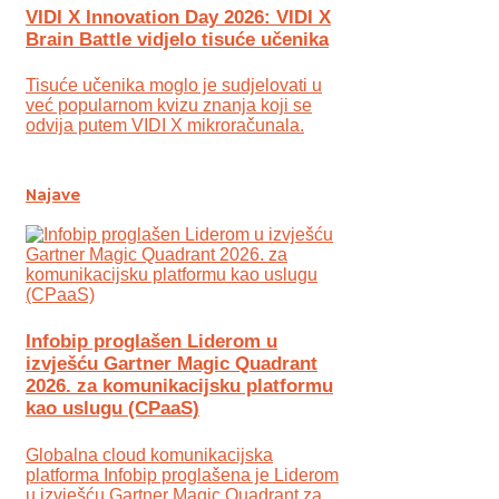
VIDI X Innovation Day 2026: VIDI X
Brain Battle vidjelo tisuće učenika
Tisuće učenika moglo je sudjelovati u
već popularnom kvizu znanja koji se
odvija putem VIDI X mikroračunala.
Najave
Infobip proglašen Liderom u
izvješću Gartner Magic Quadrant
2026. za komunikacijsku platformu
kao uslugu (CPaaS)
Globalna cloud komunikacijska
platforma Infobip proglašena je Liderom
u izvješću Gartner Magic Quadrant za