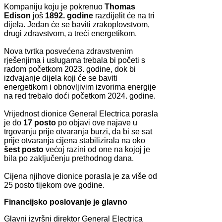
Kompaniju koju je pokrenuo
Thomas
Edison
još
1892. godine
razdijelit će na tri
dijela. Jedan će se baviti zrakoplovstvom,
drugi zdravstvom, a treći energetikom.
Nova tvrtka posvećena zdravstvenim
rješenjima i uslugama trebala bi početi s
radom početkom 2023. godine, dok bi
izdvajanje dijela koji će se baviti
energetikom i obnovljivim izvorima energije
na red trebalo doći početkom 2024. godine.
Vrijednost dionice General Electrica porasla
je do
17 posto
po objavi ove najave u
trgovanju prije otvaranja burzi, da bi se sat
prije otvaranja cijena stabilizirala na oko
šest posto
većoj razini od one na kojoj je
bila po zaključenju prethodnog dana.
Cijena njihove dionice porasla je za više od
25 posto tijekom ove godine.
Financijsko poslovanje je glavno
Glavni izvršni direktor General Electrica