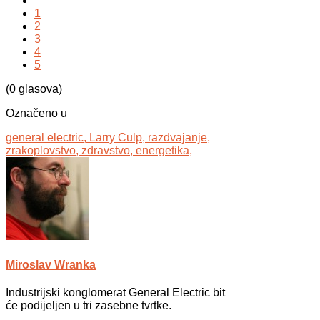
1
2
3
4
5
(0 glasova)
Označeno u
general electric,
Larry Culp,
razdvajanje,
zrakoplovstvo,
zdravstvo,
energetika,
Miroslav Wranka
Industrijski konglomerat General Electric bit
će podijeljen u tri zasebne tvrtke.