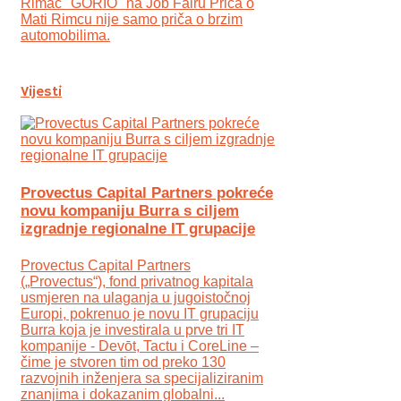
Rimac "GORIO" na Job Fairu Priča o
Mati Rimcu nije samo priča o brzim
automobilima.
Vijesti
Provectus Capital Partners pokreće
novu kompaniju Burra s ciljem
izgradnje regionalne IT grupacije
Provectus Capital Partners
(„Provectus“), fond privatnog kapitala
usmjeren na ulaganja u jugoistočnoj
Europi, pokrenuo je novu IT grupaciju
Burra koja je investirala u prve tri IT
kompanije - Devōt, Tactu i CoreLine –
čime je stvoren tim od preko 130
razvojnih inženjera sa specijaliziranim
znanjima i dokazanim globalni...