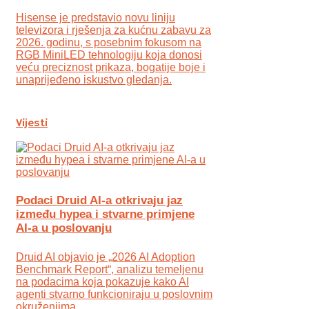
Hisense je predstavio novu liniju
televizora i rješenja za kućnu zabavu za
2026. godinu, s posebnim fokusom na
RGB MiniLED tehnologiju koja donosi
veću preciznost prikaza, bogatije boje i
unaprijeđeno iskustvo gledanja.
Vijesti
Podaci Druid AI-a otkrivaju jaz
između hypea i stvarne primjene
AI-a u poslovanju
Druid AI objavio je „2026 AI Adoption
Benchmark Report“, analizu temeljenu
na podacima koja pokazuje kako AI
agenti stvarno funkcioniraju u poslovnim
okruženjima.