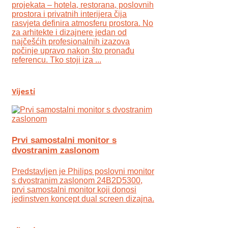
projekata – hotela, restorana, poslovnih
prostora i privatnih interijera čija
rasvjeta definira atmosferu prostora. No
za arhitekte i dizajnere jedan od
najčešćih profesionalnih izazova
počinje upravo nakon što pronađu
referencu. Tko stoji iza ...
Vijesti
Prvi samostalni monitor s
dvostranim zaslonom
Predstavljen je Philips poslovni monitor
s dvostranim zaslonom 24B2D5300,
prvi samostalni monitor koji donosi
jedinstven koncept dual screen dizajna.