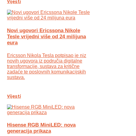
Vijesti
Novi ugovori Ericssona Nikole
Tesle vrijedni više od 24 milijuna
eura
Ericsson Nikola Tesla potpisao je niz
novih ugovora iz područja digitalne
transformacije, sustava za kritične
zadaće te poslovnih komunikacijskih
sustava.
Vijesti
Hisense RGB MiniLED: nova
generacija prikaza