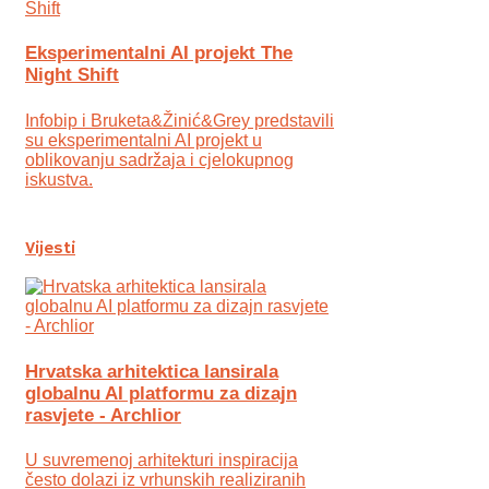
Eksperimentalni AI projekt The
Night Shift
Infobip i Bruketa&Žinić&Grey predstavili
su eksperimentalni AI projekt u
oblikovanju sadržaja i cjelokupnog
iskustva.
Vijesti
Hrvatska arhitektica lansirala
globalnu AI platformu za dizajn
rasvjete - Archlior
U suvremenoj arhitekturi inspiracija
često dolazi iz vrhunskih realiziranih