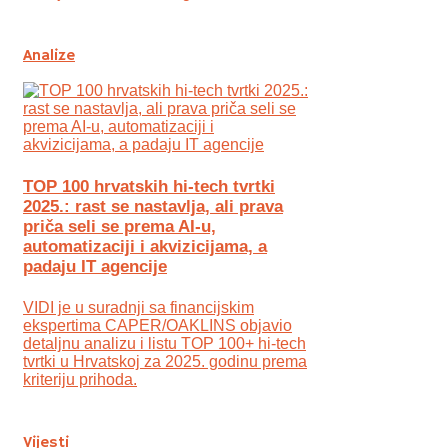
Analize
TOP 100 hrvatskih hi-tech tvrtki
2025.: rast se nastavlja, ali prava
priča seli se prema AI-u,
automatizaciji i akvizicijama, a
padaju IT agencije
VIDI je u suradnji sa financijskim
ekspertima CAPER/OAKLINS objavio
detaljnu analizu i listu TOP 100+ hi-tech
tvrtki u Hrvatskoj za 2025. godinu prema
kriteriju prihoda.
Vijesti