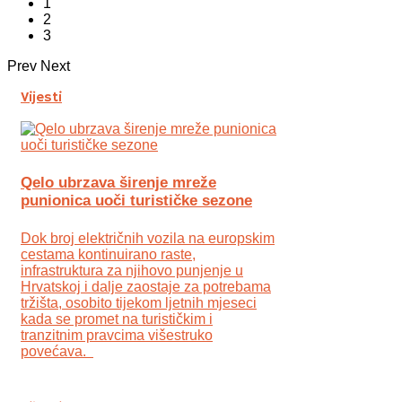
1
2
3
Prev
Next
Vijesti
Qelo ubrzava širenje mreže
punionica uoči turističke sezone
Dok broj električnih vozila na europskim
cestama kontinuirano raste,
infrastruktura za njihovo punjenje u
Hrvatskoj i dalje zaostaje za potrebama
tržišta, osobito tijekom ljetnih mjeseci
kada se promet na turističkim i
tranzitnim pravcima višestruko
povećava.