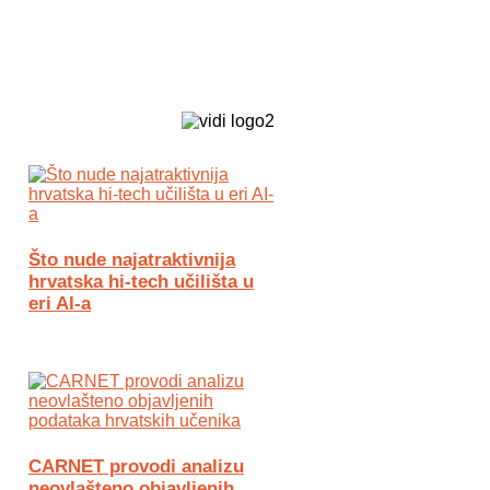
Biz Tech web portal powered by
Što nude najatraktivnija
hrvatska hi-tech učilišta u
eri AI-a
CARNET provodi analizu
neovlašteno objavljenih