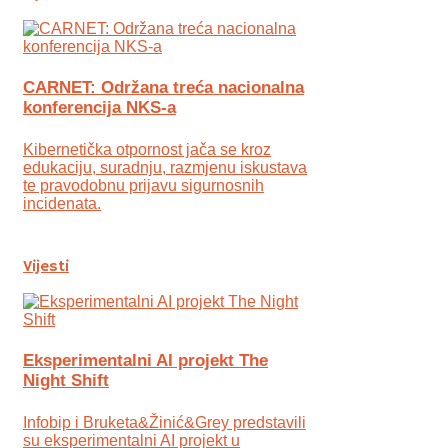
CARNET: Održana treća nacionalna
konferencija NKS-a
Kibernetička otpornost jača se kroz
edukaciju, suradnju, razmjenu iskustava
te pravodobnu prijavu sigurnosnih
incidenata.
Vijesti
Eksperimentalni AI projekt The
Night Shift
Infobip i Bruketa&Žinić&Grey predstavili
su eksperimentalni AI projekt u