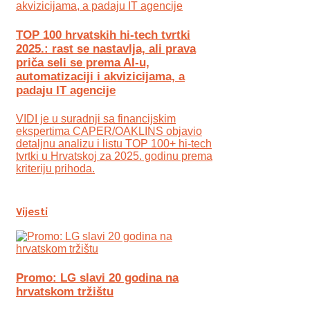
TOP 100 hrvatskih hi-tech tvrtki
2025.: rast se nastavlja, ali prava
priča seli se prema AI-u,
automatizaciji i akvizicijama, a
padaju IT agencije
VIDI je u suradnji sa financijskim
ekspertima CAPER/OAKLINS objavio
detaljnu analizu i listu TOP 100+ hi-tech
tvrtki u Hrvatskoj za 2025. godinu prema
kriteriju prihoda.
Vijesti
Promo: LG slavi 20 godina na
hrvatskom tržištu