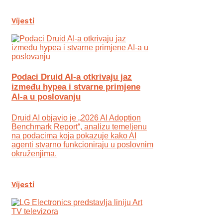
Vijesti
Podaci Druid AI-a otkrivaju jaz
između hypea i stvarne primjene
AI-a u poslovanju
Druid AI objavio je „2026 AI Adoption
Benchmark Report“, analizu temeljenu
na podacima koja pokazuje kako AI
agenti stvarno funkcioniraju u poslovnim
okruženjima.
Vijesti