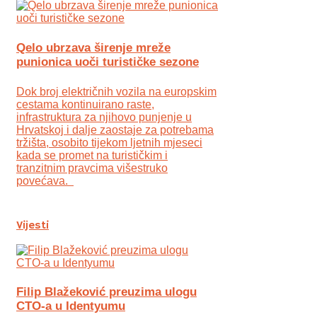
Qelo ubrzava širenje mreže
punionica uoči turističke sezone
Dok broj električnih vozila na europskim
cestama kontinuirano raste,
infrastruktura za njihovo punjenje u
Hrvatskoj i dalje zaostaje za potrebama
tržišta, osobito tijekom ljetnih mjeseci
kada se promet na turističkim i
tranzitnim pravcima višestruko
povećava.
Vijesti
Filip Blažeković preuzima ulogu
CTO-a u Identyumu