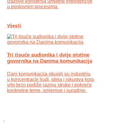
izazove korištenja umjetne inteligencije
u poslovnim procesima.
Vijesti
Tri tisuće sudionika i dvije stotine
govornika na Danima komunikacija
Dani komunikacija okupili su industriju
u koncentraciji ljudi, ideja i iskustva koja
vrlo brzo podiže razinu struke i pokreće
konkretne teme, smjerove i suradnje.
.