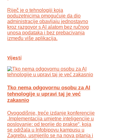
Riječ je o tehnologiji koja
poduzetnicima omogućuje da dio
administracije obavljaju jednostavno
kroz razgovor s AI alatom bez ručnog
unosa podataka i bez prebacivanja
između više aplikacija.
Vijesti
Tko nema odgovornu osobu za AI
tehnologije u upravi taj je već
zakasnio
Ovogodišnje, treće izdanje konferencije
„Implementacija umjetne inteligencije u
poslovanje: od teorije do prakse“, koja
se održala u Infobipovu kampusu u
Zagrebu, usmjerilo se na nova pitanja i