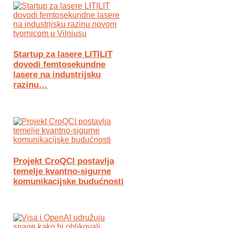
Startup za lasere LITILIT
dovodi femtosekundne
lasere na industrijsku
razinu…
Projekt CroQCI postavlja
temelje kvantno-sigurne
komunikacijske budućnosti