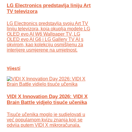
LG Electronics predstavlja liniju Art
TV televizora
LG Electronics predstavlja svoju Art TV
liniju televizora, koja okuplja modele LG
OLED evo AI W6 Wallpaper TV, LG
OLED evo AI G6 i LG Gallery TV AI s
okvirom, kao kolekciju osmišljenu za
interijere usmjerene na umjetnost.
Vijesti
VIDI X Innovation Day 2026: VIDI X
Brain Battle vidjelo tisuće učenika
Tisuće učenika moglo je sudjelovati u
već popularnom kvizu znanja koji se
odvija putem VIDI X mikroračunala.