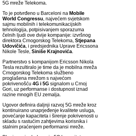
5G mreže Telekoma.
To je potvrđeno u Barceloni na
Mobile
World Congressu
, najvećem svjetskom
sajmu mobilnih i telekomunikacijskih
tehnologija, potpisivanjem sporazuma
čelnih ljudi ove dvije kompanije: izvršnog
direktora Crnogorskog Telekoma,
Stjepana
Udovičića
, i predsjednika Uprave Ericssona
Nikole Tesle,
Siniše Krajnovića
.
Partnerstvo s kompanijom Ericsson Nikola
Tesla rezultiralo je time da je mobilna mreža
Crnogorskog Telekoma službeno
proglašena mrežom s najvećom
pokrivenošću
4G i 5G
signalom u Crnoj
Gori, uz performanse i dostupnost iznad
razine mnogih EU zemalja.
Ugovor definira daljnji razvoj 5G mreže kroz
kontinuirano unaprjeđenje kvalitete usluga,
povećanje kapaciteta i širenje pokrivenosti u
skladu s rastućim zahtjevima korisnika i
stalnim praćenjem performansi mreže.