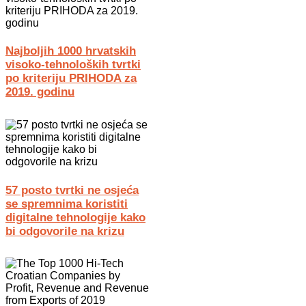
Najboljih 1000 hrvatskih
visoko-tehnoloških tvrtki
po kriteriju PRIHODA za
2019. godinu
57 posto tvrtki ne osjeća
se spremnima koristiti
digitalne tehnologije kako
bi odgovorile na krizu