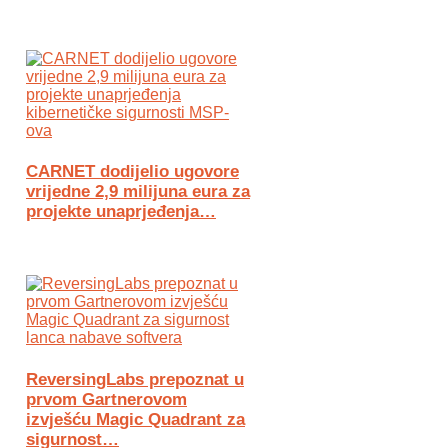
CARNET dodijelio ugovore
vrijedne 2,9 milijuna eura za
projekte unaprjeđenja…
ReversingLabs prepoznat u
prvom Gartnerovom
izvješću Magic Quadrant za
sigurnost…