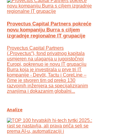
Provectus Capital Partners pokreće
novu kompaniju Burra s ciljem
izgradnje regionalne IT grupacije
Provectus Capital Partners
(„Provectus“), fond privatnog kapitala
usmjeren na ulaganja u jugoistočnoj
Europi, pokrenuo je novu IT grupaciju
Burra koja je investirala u prve tri IT
kompanije - Devōt, Tactu i CoreLine –
čime je stvoren tim od preko 130
razvojnih inženjera sa specijaliziranim
znanjima i dokazanim globalni...
Analize