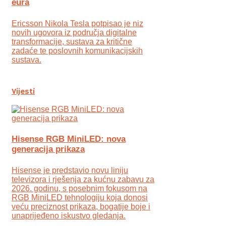
eura
Ericsson Nikola Tesla potpisao je niz
novih ugovora iz područja digitalne
transformacije, sustava za kritične
zadaće te poslovnih komunikacijskih
sustava.
Vijesti
Hisense RGB MiniLED: nova
generacija prikaza
Hisense je predstavio novu liniju
televizora i rješenja za kućnu zabavu za
2026. godinu, s posebnim fokusom na
RGB MiniLED tehnologiju koja donosi
veću preciznost prikaza, bogatije boje i
unaprijeđeno iskustvo gledanja.