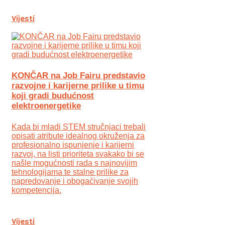
Vijesti
KONČAR na Job Fairu predstavio
razvojne i karijerne prilike u timu
koji gradi budućnost
elektroenergetike
Kada bi mladi STEM stručnjaci trebali
opisati atribute idealnog okruženja za
profesionalno ispunjenje i karijerni
razvoj, na listi prioriteta svakako bi se
našle mogućnosti rada s najnovijim
tehnologijama te stalne prilike za
napredovanje i obogaćivanje svojih
kompetencija.
Vijesti