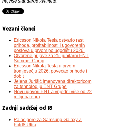
najviše standarde kvalitete
.”
Vezani članci
Ericsson Nikola Tesla ostvario rast
prihoda, profitabilnosti i ugovorenih
poslova u prvom polugodištu 2026.
Otvorene prijave za 25. jubilarni ENT
Summer Camp
Ericsson Nikola Tesla u prvom
tromjesečju 2026. povećao prihode i
dobit
Jelena Jurišić imenovana direktoricom
za tehnologiju ENT Grupe
Novi ugovori ENT-a vrijedni više od 22
milijuna eura
Zadnji sadržaj od IS
Palac gore za Samsung Galaxy Z
Fold8 Ultra