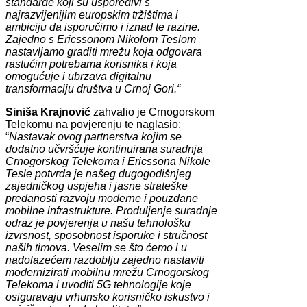
standarde koji su usporedivi s
najrazvijenijim europskim tržištima i
ambiciju da isporučimo i iznad te razine.
Zajedno s Ericssonom Nikolom Teslom
nastavljamo graditi mrežu koja odgovara
rastućim potrebama korisnika i koja
omogućuje i ubrzava digitalnu
transformaciju društva u Crnoj Gori.“
Siniša Krajnović
zahvalio je Crnogorskom
Telekomu na povjerenju te naglasio:
“
Nastavak ovog partnerstva kojim se
dodatno učvršćuje kontinuirana suradnja
Crnogorskog Telekoma i Ericssona Nikole
Tesle potvrda je našeg dugogodišnjeg
zajedničkog uspjeha i jasne strateške
predanosti razvoju moderne i pouzdane
mobilne infrastrukture. Produljenje suradnje
odraz je povjerenja u našu tehnološku
izvrsnost, sposobnost isporuke i stručnost
naših timova. Veselim se što ćemo i u
nadolazećem razdoblju zajedno nastaviti
modernizirati mobilnu mrežu Crnogorskog
Telekoma i uvoditi 5G tehnologije koje
osiguravaju vrhunsko korisničko iskustvo i