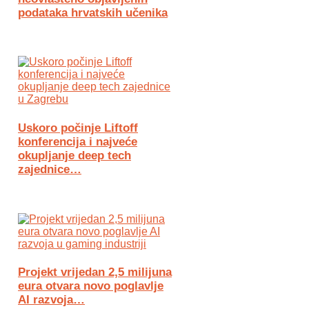
podataka hrvatskih učenika
Uskoro počinje Liftoff
konferencija i najveće
okupljanje deep tech
zajednice…
Projekt vrijedan 2,5 milijuna
eura otvara novo poglavlje
AI razvoja…