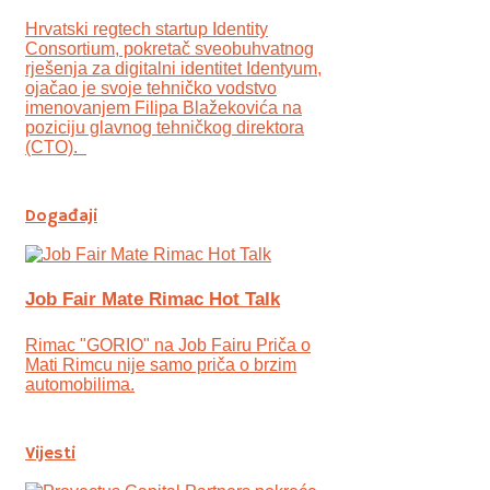
Hrvatski regtech startup Identity
Consortium, pokretač sveobuhvatnog
rješenja za digitalni identitet Identyum,
ojаčao je svoje tehničko vodstvo
imenovanjem Filipa Blažekovića na
poziciju glavnog tehničkog direktora
(CTO).
Događaji
Job Fair Mate Rimac Hot Talk
Rimac "GORIO" na Job Fairu Priča o
Mati Rimcu nije samo priča o brzim
automobilima.
Vijesti