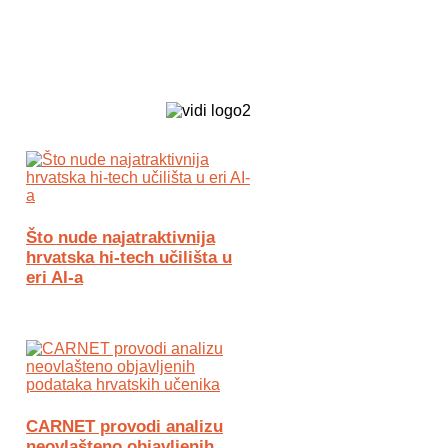
Biz Tech web portal powered by
Što nude najatraktivnija
hrvatska hi-tech učilišta u
eri AI-a
CARNET provodi analizu
neovlašteno objavljenih