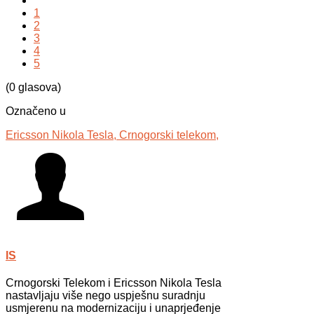
1
2
3
4
5
(0 glasova)
Označeno u
Ericsson Nikola Tesla,
Crnogorski telekom,
IS
Crnogorski Telekom i Ericsson Nikola Tesla
nastavljaju više nego uspješnu suradnju
usmjerenu na modernizaciju i unaprjeđenje