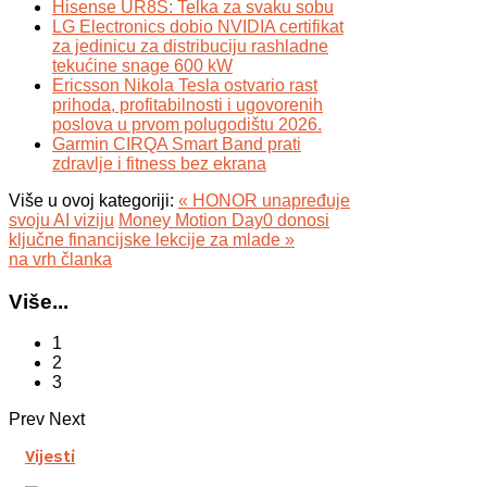
Hisense UR8S: Telka za svaku sobu
LG Electronics dobio NVIDIA certifikat
za jedinicu za distribuciju rashladne
tekućine snage 600 kW
Ericsson Nikola Tesla ostvario rast
prihoda, profitabilnosti i ugovorenih
poslova u prvom polugodištu 2026.
Garmin CIRQA Smart Band prati
zdravlje i fitness bez ekrana
Više u ovoj kategoriji:
« HONOR unapređuje
svoju AI viziju
Money Motion Day0 donosi
ključne financijske lekcije za mlade »
na vrh članka
Više...
1
2
3
Prev
Next
Vijesti