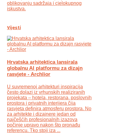
oblikovanju sadržaja i cjelokupnog
iskustva.
Vijesti
Hrvatska arhitektica lansirala
globalnu AI platformu za dizajn
rasvjete - Archlior
U suvremenoj arhitekturi inspiracija
često dolazi iz vrhunskih realiziranih
projekata – hotela, restorana, poslovnih
prostora i privatnih interijera čija
rasvjeta definira atmosferu prostora. No
za arhitekte i dizajnere jedan od
najčešćih profesionalnih izazova
počinje upravo nakon što pronađu
referencu. Tko stoji iza ...