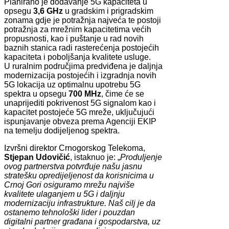
Planirano je dodavanje 5G kapaciteta u
opsegu
3,6 GHz
u gradskim i prigradskim
zonama gdje je potražnja najveća te postoji
potražnja za mrežnim kapacitetima većih
propusnosti, kao i puštanje u rad novih
baznih stanica radi rasterećenja postojećih
kapaciteta i poboljšanja kvalitete usluge.
U ruralnim područjima predviđena je daljnja
modernizacija postojećih i izgradnja novih
5G lokacija uz optimalnu upotrebu 5G
spektra u opsegu
700 MHz
, čime će se
unaprijediti pokrivenost 5G signalom kao i
kapacitet postojeće 5G mreže, uključujući
ispunjavanje obveza prema Agenciji EKIP
na temelju dodijeljenog spektra.
Izvršni direktor Crnogorskog Telekoma,
Stjepan Udovičić
, istaknuo je: „
Produljenje
ovog partnerstva potvrđuje našu jasnu
stratešku opredijeljenost da korisnicima u
Crnoj Gori osiguramo mrežu najviše
kvalitete ulaganjem u 5G i daljnju
modernizaciju infrastrukture. Naš cilj je da
ostanemo tehnološki lider i pouzdan
digitalni partner građana i gospodarstva, uz