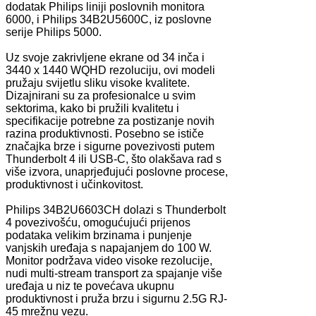
dodatak Philips liniji poslovnih monitora
6000, i Philips 34B2U5600C, iz poslovne
serije Philips 5000.
Uz svoje zakrivljene ekrane od 34 inča i
3440 x 1440 WQHD rezoluciju, ovi modeli
pružaju svijetlu sliku visoke kvalitete.
Dizajnirani su za profesionalce u svim
sektorima, kako bi pružili kvalitetu i
specifikacije potrebne za postizanje novih
razina produktivnosti. Posebno se ističe
značajka brze i sigurne povezivosti putem
Thunderbolt 4 ili USB-C, što olakšava rad s
više izvora, unaprjeđujući poslovne procese,
produktivnost i učinkovitost.
Philips 34B2U6603CH dolazi s Thunderbolt
4 povezivošću, omogućujući prijenos
podataka velikim brzinama i punjenje
vanjskih uređaja s napajanjem do 100 W.
Monitor podržava video visoke rezolucije,
nudi multi-stream transport za spajanje više
uređaja u niz te povećava ukupnu
produktivnost i pruža brzu i sigurnu 2.5G RJ-
45 mrežnu vezu.