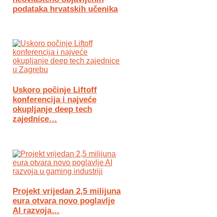
podataka hrvatskih učenika
Uskoro počinje Liftoff
konferencija i najveće
okupljanje deep tech
zajednice…
Projekt vrijedan 2,5 milijuna
eura otvara novo poglavlje
AI razvoja…