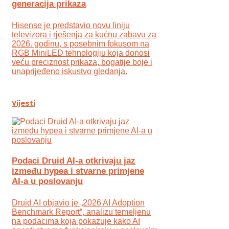
generacija prikaza
Hisense je predstavio novu liniju
televizora i rješenja za kućnu zabavu za
2026. godinu, s posebnim fokusom na
RGB MiniLED tehnologiju koja donosi
veću preciznost prikaza, bogatije boje i
unaprijeđeno iskustvo gledanja.
Vijesti
Podaci Druid AI-a otkrivaju jaz
između hypea i stvarne primjene
AI-a u poslovanju
Druid AI objavio je „2026 AI Adoption
Benchmark Report“, analizu temeljenu
na podacima koja pokazuje kako AI