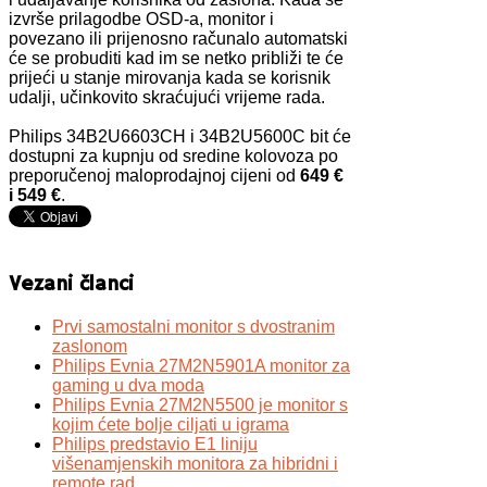
izvrše prilagodbe OSD-a, monitor i
povezano ili prijenosno računalo automatski
će se probuditi kad im se netko približi te će
prijeći u stanje mirovanja kada se korisnik
udalji, učinkovito skraćujući vrijeme rada.
Philips 34B2U6603CH i 34B2U5600C bit će
dostupni za kupnju od sredine kolovoza po
preporučenoj maloprodajnoj cijeni od
649 €
i 549 €
.
Vezani članci
Prvi samostalni monitor s dvostranim
zaslonom
Philips Evnia 27M2N5901A monitor za
gaming u dva moda
Philips Evnia 27M2N5500 je monitor s
kojim ćete bolje ciljati u igrama
Philips predstavio E1 liniju
višenamjenskih monitora za hibridni i
remote rad