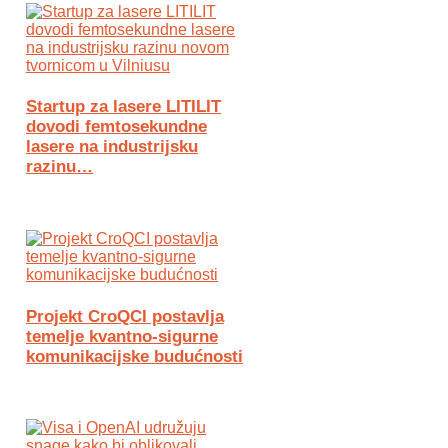
Startup za lasere LITILIT
dovodi femtosekundne
lasere na industrijsku
razinu…
Projekt CroQCI postavlja
temelje kvantno-sigurne
komunikacijske budućnosti