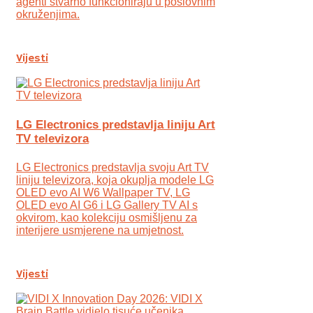
agenti stvarno funkcioniraju u poslovnim
okruženjima.
Vijesti
LG Electronics predstavlja liniju Art
TV televizora
LG Electronics predstavlja svoju Art TV
liniju televizora, koja okuplja modele LG
OLED evo AI W6 Wallpaper TV, LG
OLED evo AI G6 i LG Gallery TV AI s
okvirom, kao kolekciju osmišljenu za
interijere usmjerene na umjetnost.
Vijesti