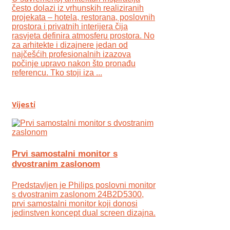
često dolazi iz vrhunskih realiziranih
projekata – hotela, restorana, poslovnih
prostora i privatnih interijera čija
rasvjeta definira atmosferu prostora. No
za arhitekte i dizajnere jedan od
najčešćih profesionalnih izazova
počinje upravo nakon što pronađu
referencu. Tko stoji iza ...
Vijesti
Prvi samostalni monitor s
dvostranim zaslonom
Predstavljen je Philips poslovni monitor
s dvostranim zaslonom 24B2D5300,
prvi samostalni monitor koji donosi
jedinstven koncept dual screen dizajna.