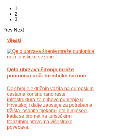
1
2
3
Prev
Next
Vijesti
Qelo ubrzava širenje mreže
punionica uoči turističke sezone
Dok broj električnih vozila na europskim
cestama kontinuirano raste,
infrastruktura za njihovo punjenje u
Hrvatskoj i dalje zaostaje za potrebama
tržišta, osobito tijekom ljetnih mjeseci
kada se promet na turističkim i
tranzitnim pravcima višestruko
povećava.