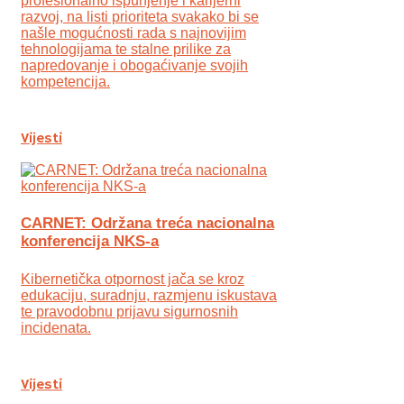
profesionalno ispunjenje i karijerni
razvoj, na listi prioriteta svakako bi se
našle mogućnosti rada s najnovijim
tehnologijama te stalne prilike za
napredovanje i obogaćivanje svojih
kompetencija.
Vijesti
CARNET: Održana treća nacionalna
konferencija NKS-a
Kibernetička otpornost jača se kroz
edukaciju, suradnju, razmjenu iskustava
te pravodobnu prijavu sigurnosnih
incidenata.
Vijesti