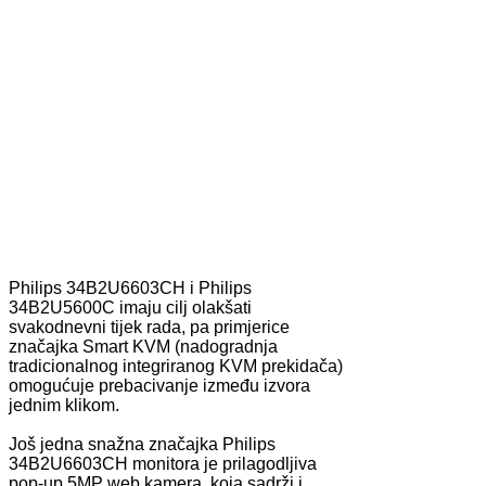
Philips 34B2U6603CH i Philips
34B2U5600C imaju cilj olakšati
svakodnevni tijek rada, pa primjerice
značajka Smart KVM (nadogradnja
tradicionalnog integriranog KVM prekidača)
omogućuje prebacivanje između izvora
jednim klikom.
Još jedna snažna značajka Philips
34B2U6603CH monitora je prilagodljiva
pop-up 5MP web kamera, koja sadrži i