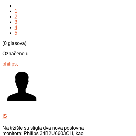
1
2
3
4
5
(0 glasova)
Označeno u
philips,
IS
Na tržište su stigla dva nova poslovna
monitora: Philips 34B2U6603CH, kao