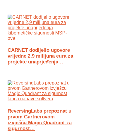
CARNET dodijelio ugovore
vrijedne 2,9 milijuna eura za
projekte unaprjeđenja…
ReversingLabs prepoznat u
prvom Gartnerovom
izvješću Magic Quadrant za
sigurnost…