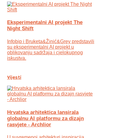
Eksperimentalni AI projekt The
Night Shift
Infobip i Bruketa&Žinić&Grey predstavili
su eksperimentalni AI projekt u
oblikovanju sadržaja i cjelokupnog
iskustva.
Vijesti
Hrvatska arhitektica lansirala
globalnu AI platformu za dizajn
rasvjete - Archlior
U suvremenoj arhitekturi inspiracija