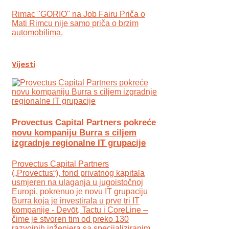
Rimac "GORIO" na Job Fairu Priča o
Mati Rimcu nije samo priča o brzim
automobilima.
Vijesti
Provectus Capital Partners pokreće
novu kompaniju Burra s ciljem
izgradnje regionalne IT grupacije
Provectus Capital Partners
(„Provectus“), fond privatnog kapitala
usmjeren na ulaganja u jugoistočnoj
Europi, pokrenuo je novu IT grupaciju
Burra koja je investirala u prve tri IT
kompanije - Devōt, Tactu i CoreLine –
čime je stvoren tim od preko 130
razvojnih inženjera sa specijaliziranim