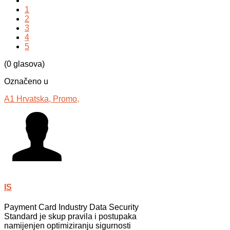
1
2
3
4
5
(0 glasova)
Označeno u
A1 Hrvatska,
Promo,
IS
Payment Card Industry Data Security
Standard je skup pravila i postupaka
namijenjen optimiziranju sigurnosti