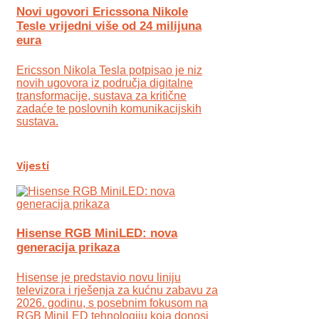
Novi ugovori Ericssona Nikole
Tesle vrijedni više od 24 milijuna
eura
Ericsson Nikola Tesla potpisao je niz
novih ugovora iz područja digitalne
transformacije, sustava za kritične
zadaće te poslovnih komunikacijskih
sustava.
Vijesti
Hisense RGB MiniLED: nova
generacija prikaza
Hisense je predstavio novu liniju
televizora i rješenja za kućnu zabavu za
2026. godinu, s posebnim fokusom na
RGB MiniLED tehnologiju koja donosi