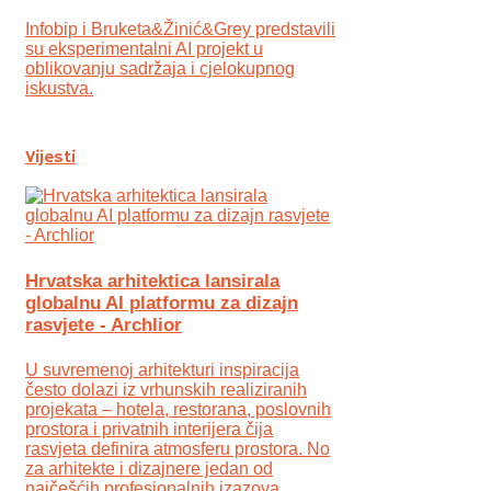
Infobip i Bruketa&Žinić&Grey predstavili
su eksperimentalni AI projekt u
oblikovanju sadržaja i cjelokupnog
iskustva.
Vijesti
Hrvatska arhitektica lansirala
globalnu AI platformu za dizajn
rasvjete - Archlior
U suvremenoj arhitekturi inspiracija
često dolazi iz vrhunskih realiziranih
projekata – hotela, restorana, poslovnih
prostora i privatnih interijera čija
rasvjeta definira atmosferu prostora. No
za arhitekte i dizajnere jedan od
najčešćih profesionalnih izazova