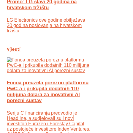
Promo: LG slavi 20 godina na
hrvatskom tržištu
LG Electronics ove godine obilježava
20 godina poslovanja na hrvatskom
tržištu.
Vijesti
Fonoa preuzela poreznu platformu
PwC-a i prikupila dodatnih 110
milijuna dolara za inovativni AI
porezni sustav
Seriju C financiranja predvodio je
Headline, a sudjelovali su i novi
investitori Eurazeo i Forestay Capital,
uz postojeće investitore Index Ventures,