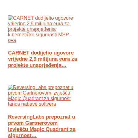
CARNET dodijelio ugovore
vrijedne 2,9 milijuna eura za
projekte unaprjeđenja…
ReversingLabs prepoznat u
prvom Gartnerovom
izvješću Magic Quadrant za
sigurnost…