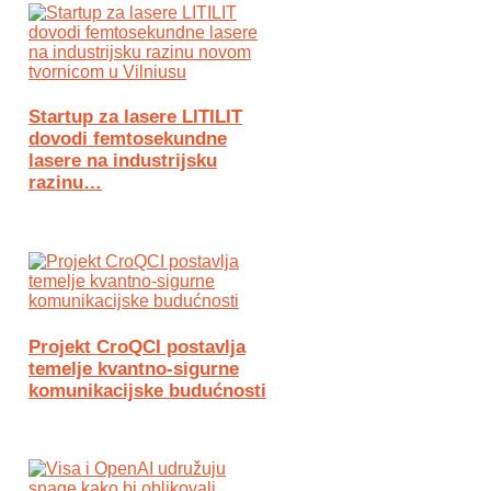
Startup za lasere LITILIT
dovodi femtosekundne
lasere na industrijsku
razinu…
Projekt CroQCI postavlja
temelje kvantno-sigurne
komunikacijske budućnosti