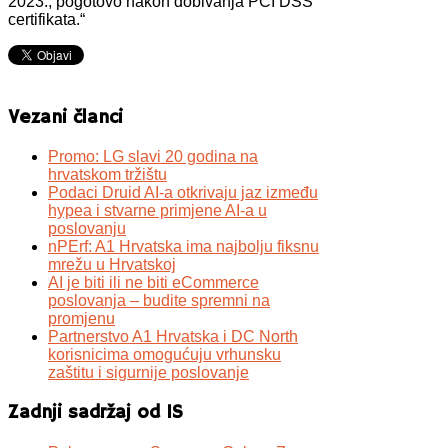
2023., pogotovo nakon dobivanja PCI DSS
certifikata.“
Vezani članci
Promo: LG slavi 20 godina na
hrvatskom tržištu
Podaci Druid AI-a otkrivaju jaz između
hypea i stvarne primjene AI-a u
poslovanju
nPErf: A1 Hrvatska ima najbolju fiksnu
mrežu u Hrvatskoj
AI je biti ili ne biti eCommerce
poslovanja – budite spremni na
promjenu
Partnerstvo A1 Hrvatska i DC North
korisnicima omogućuju vrhunsku
zaštitu i sigurnije poslovanje
Zadnji sadržaj od IS