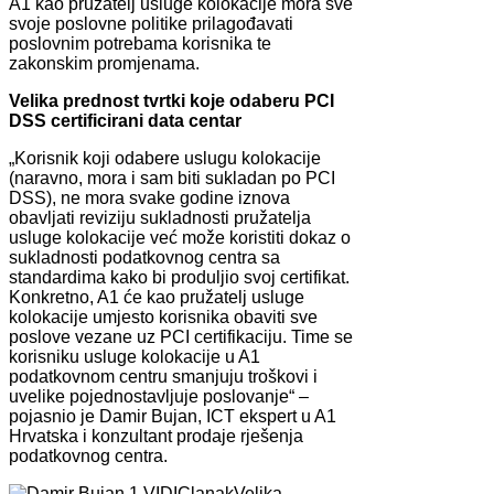
A1 kao pružatelj usluge kolokacije mora sve
svoje poslovne politike prilagođavati
poslovnim potrebama korisnika te
zakonskim promjenama.
Velika prednost tvrtki koje odaberu PCI
DSS certificirani data centar
„Korisnik koji odabere uslugu kolokacije
(naravno, mora i sam biti sukladan po PCI
DSS), ne mora svake godine iznova
obavljati reviziju sukladnosti pružatelja
usluge kolokacije već može koristiti dokaz o
sukladnosti podatkovnog centra sa
standardima kako bi produljio svoj certifikat.
Konkretno, A1 će kao pružatelj usluge
kolokacije umjesto korisnika obaviti sve
poslove vezane uz PCI certifikaciju. Time se
korisniku usluge kolokacije u A1
podatkovnom centru smanjuju troškovi i
uvelike pojednostavljuje poslovanje“ –
pojasnio je Damir Bujan, ICT ekspert u A1
Hrvatska i konzultant prodaje rješenja
podatkovnog centra.