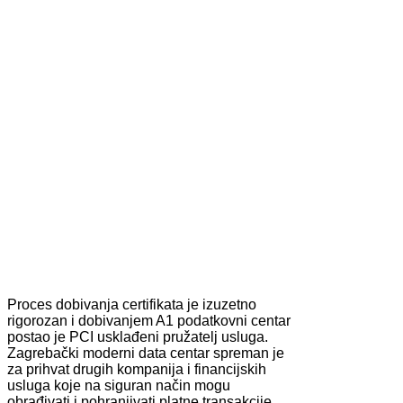
Proces dobivanja certifikata je izuzetno
rigorozan i dobivanjem A1 podatkovni centar
postao je PCI usklađeni pružatelj usluga.
Zagrebački moderni data centar spreman je
za prihvat drugih kompanija i financijskih
usluga koje na siguran način mogu
obrađivati i pohranjivati platne transakcije