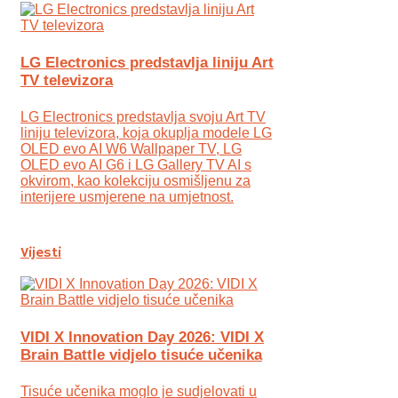
LG Electronics predstavlja liniju Art
TV televizora
LG Electronics predstavlja svoju Art TV
liniju televizora, koja okuplja modele LG
OLED evo AI W6 Wallpaper TV, LG
OLED evo AI G6 i LG Gallery TV AI s
okvirom, kao kolekciju osmišljenu za
interijere usmjerene na umjetnost.
Vijesti
VIDI X Innovation Day 2026: VIDI X
Brain Battle vidjelo tisuće učenika
Tisuće učenika moglo je sudjelovati u