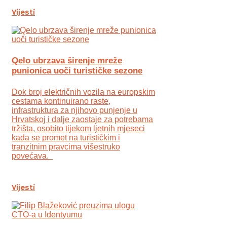
Vijesti
Qelo ubrzava širenje mreže
punionica uoči turističke sezone
Dok broj električnih vozila na europskim
cestama kontinuirano raste,
infrastruktura za njihovo punjenje u
Hrvatskoj i dalje zaostaje za potrebama
tržišta, osobito tijekom ljetnih mjeseci
kada se promet na turističkim i
tranzitnim pravcima višestruko
povećava.
Vijesti