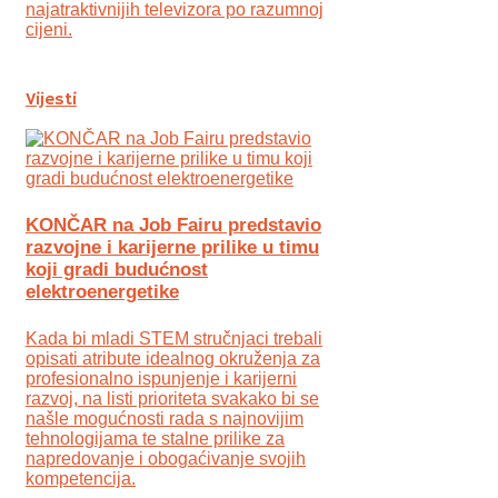
najatraktivnijih televizora po razumnoj
cijeni.
Vijesti
KONČAR na Job Fairu predstavio
razvojne i karijerne prilike u timu
koji gradi budućnost
elektroenergetike
Kada bi mladi STEM stručnjaci trebali
opisati atribute idealnog okruženja za
profesionalno ispunjenje i karijerni
razvoj, na listi prioriteta svakako bi se
našle mogućnosti rada s najnovijim
tehnologijama te stalne prilike za
napredovanje i obogaćivanje svojih
kompetencija.