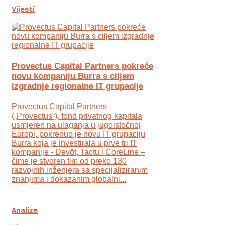
Vijesti
Provectus Capital Partners pokreće
novu kompaniju Burra s ciljem
izgradnje regionalne IT grupacije
Provectus Capital Partners
(„Provectus“), fond privatnog kapitala
usmjeren na ulaganja u jugoistočnoj
Europi, pokrenuo je novu IT grupaciju
Burra koja je investirala u prve tri IT
kompanije - Devōt, Tactu i CoreLine –
čime je stvoren tim od preko 130
razvojnih inženjera sa specijaliziranim
znanjima i dokazanim globalni...
Analize