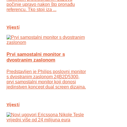
počinje upravo nakon što pronađu
referencu. Tko stoji iza ...
Vijesti
Prvi samostalni monitor s
dvostranim zaslonom
Predstavljen je Philips poslovni monitor
s dvostranim zaslonom 24B2D5300,
prvi samostalni monitor koji donosi
jedinstven koncept dual screen dizajna.
Vijesti