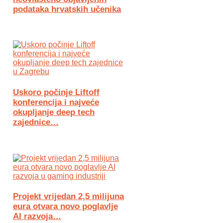
podataka hrvatskih učenika
Uskoro počinje Liftoff
konferencija i najveće
okupljanje deep tech
zajednice…
Projekt vrijedan 2,5 milijuna
eura otvara novo poglavlje
AI razvoja…