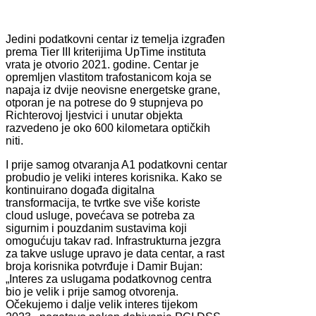
Jedini podatkovni centar iz temelja izgrađen
prema Tier III kriterijima UpTime instituta
vrata je otvorio 2021. godine. Centar je
opremljen vlastitom trafostanicom koja se
napaja iz dvije neovisne energetske grane,
otporan je na potrese do 9 stupnjeva po
Richterovoj ljestvici i unutar objekta
razvedeno je oko 600 kilometara optičkih
niti.
I prije samog otvaranja A1 podatkovni centar
probudio je veliki interes korisnika. Kako se
kontinuirano događa digitalna
transformacija, te tvrtke sve više koriste
cloud usluge, povećava se potreba za
sigurnim i pouzdanim sustavima koji
omogućuju takav rad. Infrastrukturna jezgra
za takve usluge upravo je data centar, a rast
broja korisnika potvrđuje i Damir Bujan:
„Interes za uslugama podatkovnog centra
bio je velik i prije samog otvorenja.
Očekujemo i dalje velik interes tijekom