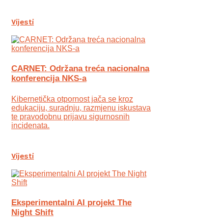
Vijesti
CARNET: Održana treća nacionalna
konferencija NKS-a
Kibernetička otpornost jača se kroz
edukaciju, suradnju, razmjenu iskustava
te pravodobnu prijavu sigurnosnih
incidenata.
Vijesti
Eksperimentalni AI projekt The
Night Shift