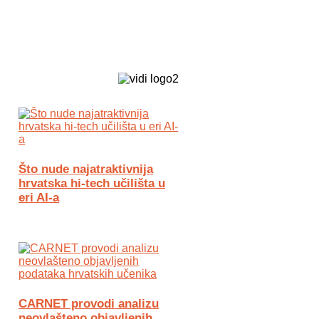
Biz Tech web portal powered by
Što nude najatraktivnija
hrvatska hi-tech učilišta u
eri AI-a
CARNET provodi analizu
neovlašteno objavljenih