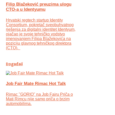
Filip Blažeković preuzima ulogu
CTO-a u Identyumu
Hrvatski regtech startup Identity
Consortium, pokretač sveobuhvatnog
rješenja za digitalni identitet Identyum,
ojаčao je svoje tehničko vodstvo
imenovanjem Filipa Blažekovića na
poziciju glavnog tehničkog direktora
(CTO).
Događaji
Job Fair Mate Rimac Hot Talk
Rimac "GORIO" na Job Fairu Priča o
Mati Rimcu nije samo priča o brzim
automobilima.