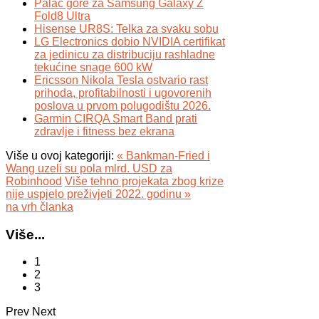
Palac gore za Samsung Galaxy Z
Fold8 Ultra
Hisense UR8S: Telka za svaku sobu
LG Electronics dobio NVIDIA certifikat
za jedinicu za distribuciju rashladne
tekućine snage 600 kW
Ericsson Nikola Tesla ostvario rast
prihoda, profitabilnosti i ugovorenih
poslova u prvom polugodištu 2026.
Garmin CIRQA Smart Band prati
zdravlje i fitness bez ekrana
Više u ovoj kategoriji:
« Bankman-Fried i
Wang uzeli su pola mlrd. USD za
Robinhood
Više tehno projekata zbog krize
nije uspjelo preživjeti 2022. godinu »
na vrh članka
Više...
1
2
3
Prev
Next