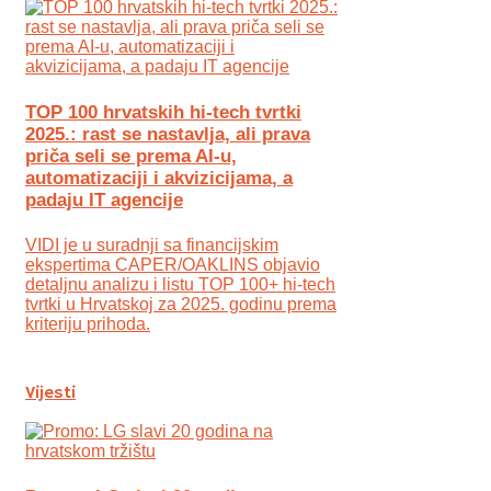
TOP 100 hrvatskih hi-tech tvrtki
2025.: rast se nastavlja, ali prava
priča seli se prema AI-u,
automatizaciji i akvizicijama, a
padaju IT agencije
VIDI je u suradnji sa financijskim
ekspertima CAPER/OAKLINS objavio
detaljnu analizu i listu TOP 100+ hi-tech
tvrtki u Hrvatskoj za 2025. godinu prema
kriteriju prihoda.
Vijesti