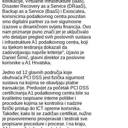
kolokacije, Virtualne infrastrukture (Iaas),
Disaster Recovery as a Service (DRaaS),
Backup as a Service (BaaS) i Exoscalea,
korisnicima podatkovnog centra pouzdan
smo digitalni partner za sve sigurnosne
izazove u dinamičnom svijetu financija. Ovo
nam priznanje puno znači jer je uključivalo
vrlo detaljan pregled svih poslovnih sustava
i infrastrukture A1 podatkovnog centra, koji
su tijekom testiranja dokazali da
zadovoljavaju najviše kriterije“, izjavio je
Daniel Šimić, glavni direktor za poslovne
korisnike u A1 Hrvatska.
Jedno od 12 glavnih područja koje
obuhvaća PCI DSS jest fizička sigurnost
sustava na kojima se obavljaju platne
transakcije. Preduvjet za početak PCI DSS
certificiranja A1 podatkovnog centra bile su
kvalitetno raspisane interne politike i
procedure kojima se kontrolira i nadzire
fizički pristup do ICT opreme korisnika.
Također, kako bi se zadržao certifikat, nužno
je pravovremeno provjeravati i testirati sve
propisane procedure i procese. I na kraju,