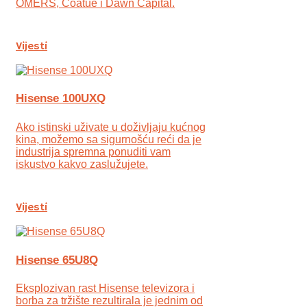
OMERS, Coatue i Dawn Capital.
Vijesti
Hisense 100UXQ
Ako istinski uživate u doživljaju kućnog
kina, možemo sa sigurnošću reći da je
industrija spremna ponuditi vam
iskustvo kakvo zaslužujete.
Vijesti
Hisense 65U8Q
Eksplozivan rast Hisense televizora i
borba za tržište rezultirala je jednim od