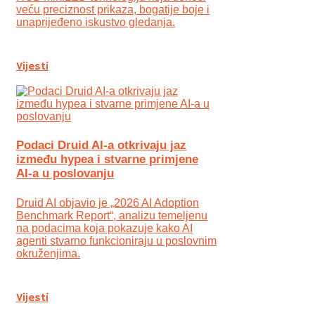
veću preciznost prikaza, bogatije boje i
unaprijeđeno iskustvo gledanja.
Vijesti
Podaci Druid AI-a otkrivaju jaz
između hypea i stvarne primjene
AI-a u poslovanju
Druid AI objavio je „2026 AI Adoption
Benchmark Report“, analizu temeljenu
na podacima koja pokazuje kako AI
agenti stvarno funkcioniraju u poslovnim
okruženjima.
Vijesti