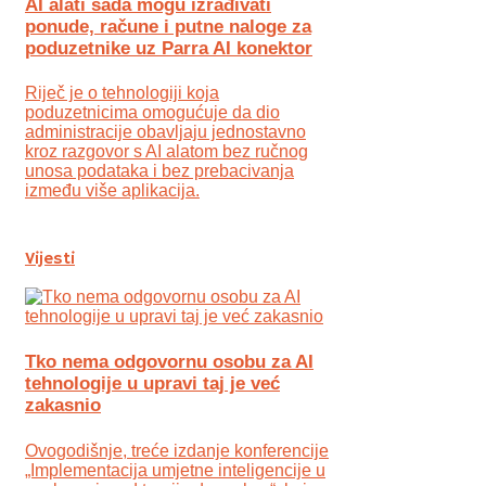
AI alati sada mogu izrađivati
ponude, račune i putne naloge za
poduzetnike uz Parra AI konektor
Riječ je o tehnologiji koja
poduzetnicima omogućuje da dio
administracije obavljaju jednostavno
kroz razgovor s AI alatom bez ručnog
unosa podataka i bez prebacivanja
između više aplikacija.
Vijesti
Tko nema odgovornu osobu za AI
tehnologije u upravi taj je već
zakasnio
Ovogodišnje, treće izdanje konferencije
„Implementacija umjetne inteligencije u