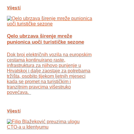
Vijesti
Qelo ubrzava širenje mreže
punionica uoči turističke sezone
Dok broj električnih vozila na europskim
cestama kontinuirano raste,
infrastruktura za njihovo punjenje u
Hrvatskoj i dalje zaostaje za potrebama
tržišta, osobito tijekom ljetnih mjeseci
kada se promet na turističkim i
tranzitnim pravcima višestruko
povećava.
Vijesti