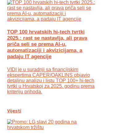
TOP 100 hrvatskih hi-tech tvrtki
2025.: rast se nastavlja, ali prava
priča seli se prema AI-u,
automatizaciji i akvizicijama, a
padaju IT agencije
VIDI je u suradnji sa financijskim
ekspertima CAPER/OAKLINS objavio
detaljnu analizu i listu TOP 100+ hi-tech
tvrtki u Hrvatskoj za 2025. godinu prema
kriteriju prihoda.
Vijesti