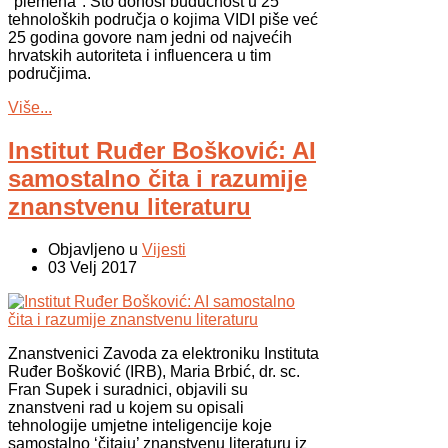
"plemena". Što donosi budućnost u 25
tehnoloških područja o kojima VIDI piše već
25 godina govore nam jedni od najvećih
hrvatskih autoriteta i influencera u tim
područjima.
Više...
Institut Ruđer Bošković: AI
samostalno čita i razumije
znanstvenu literaturu
Objavljeno u
Vijesti
03 Velj 2017
Znanstvenici Zavoda za elektroniku Instituta
Ruđer Bošković (IRB), Maria Brbić, dr. sc.
Fran Supek i suradnici, objavili su
znanstveni rad u kojem su opisali
tehnologije umjetne inteligencije koje
samostalno ‘čitaju’ znanstvenu literaturu iz