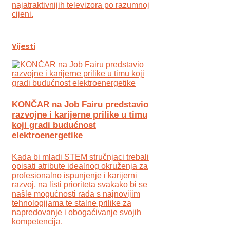
najatraktivnijih televizora po razumnoj
cijeni.
Vijesti
KONČAR na Job Fairu predstavio
razvojne i karijerne prilike u timu
koji gradi budućnost
elektroenergetike
Kada bi mladi STEM stručnjaci trebali
opisati atribute idealnog okruženja za
profesionalno ispunjenje i karijerni
razvoj, na listi prioriteta svakako bi se
našle mogućnosti rada s najnovijim
tehnologijama te stalne prilike za
napredovanje i obogaćivanje svojih
kompetencija.