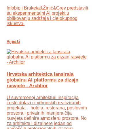
Infobip i Bruketa&Žinić&Grey predstavili
su eksperimentalni AI projekt u
oblikovanju sadržaja i cjelokupnog
iskustva.
Vijesti
Hrvatska arhitektica lansirala
globalnu AI platformu za dizajn
rasvjete - Archlior
U suvremenoj arhitekturi inspiracija
često dolazi iz vrhunskih realiziranih
projekata – hotela, restorana, poslovnih
prostora i privatnih interijera čija
rasvjeta definira atmosferu prostora. No
za arhitekte i dizajnere jedan od
najčešćih profesionalnih izazova