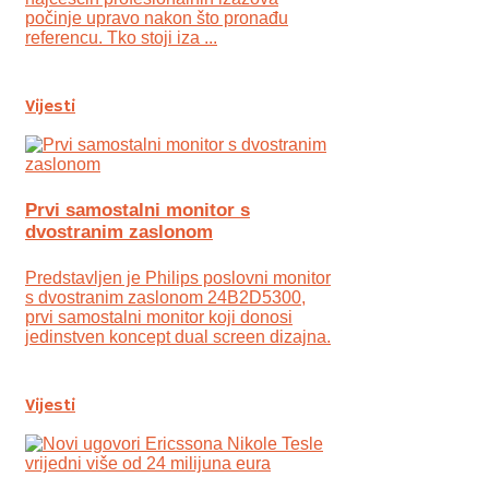
počinje upravo nakon što pronađu
referencu. Tko stoji iza ...
Vijesti
Prvi samostalni monitor s
dvostranim zaslonom
Predstavljen je Philips poslovni monitor
s dvostranim zaslonom 24B2D5300,
prvi samostalni monitor koji donosi
jedinstven koncept dual screen dizajna.
Vijesti