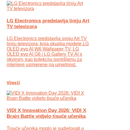
LG Electronics predstavlja liniju Art
TV televizora
LG Electronics predstavlja svoju Art TV
liniju televizora, koja okuplja modele LG
OLED evo AI W6 Wallpaper TV, LG
OLED evo AI G6 i LG Gallery TV AI s
okvirom, kao kolekciju osmišljenu za
interijere usmjerene na umjetnost.
Vijesti
VIDI X Innovation Day 2026: VIDI X
Brain Battle vidjelo tisuće učenika
Tisuće učenika moglo je sudjelovati u