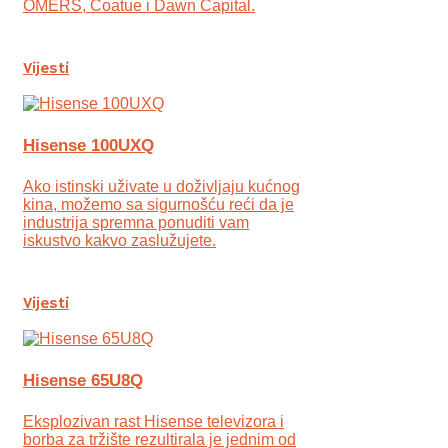
OMERS, Coatue i Dawn Capital.
Vijesti
Hisense 100UXQ
Ako istinski uživate u doživljaju kućnog
kina, možemo sa sigurnošću reći da je
industrija spremna ponuditi vam
iskustvo kakvo zaslužujete.
Vijesti
Hisense 65U8Q
Eksplozivan rast Hisense televizora i
borba za tržište rezultirala je jednim od