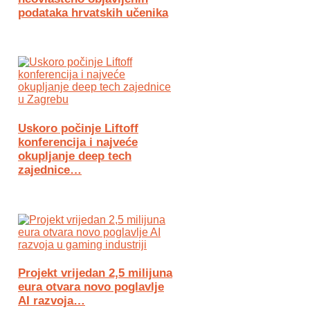
podataka hrvatskih učenika
Uskoro počinje Liftoff
konferencija i najveće
okupljanje deep tech
zajednice…
Projekt vrijedan 2,5 milijuna
eura otvara novo poglavlje
AI razvoja…