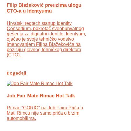
Filip Blažeković preuzima ulogu
CTO-a u Identyumu
Hrvatski regtech startup Identity
Consortium, pokretač sveobuhvatnog
rješenja za digitalni identitet Identyum,
ojаčao je svoje tehničko vodstvo
imenovanjem Filipa Blažekovića na
poziciju glavnog tehničkog direktora
(CTO).
Događaji
Job Fair Mate Rimac Hot Talk
Rimac "GORIO" na Job Fairu Priča o
Mati Rimcu nije samo priča o brzim
automobilima.