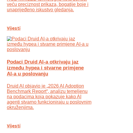
veću preciznost prikaza, bogatije boje i
unaprijeđeno iskustvo gledanja.
Vijesti
Podaci Druid AI-a otkrivaju jaz
između hypea i stvarne primjene
AI-a u poslovanju
Druid AI objavio je „2026 AI Adoption
Benchmark Report“, analizu temeljenu
na podacima koja pokazuje kako AI
agenti stvarno funkcioniraju u poslovnim
okruženjima.
Vijesti