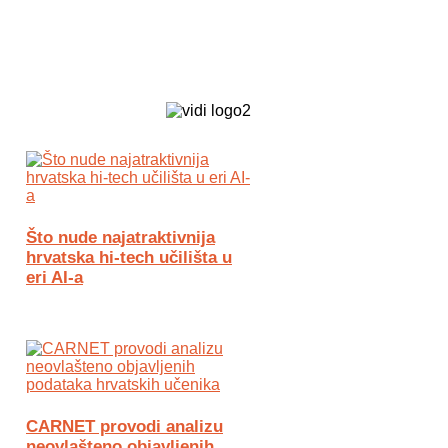
Biz Tech web portal powered by
Što nude najatraktivnija
hrvatska hi-tech učilišta u
eri AI-a
CARNET provodi analizu
neovlašteno objavljenih