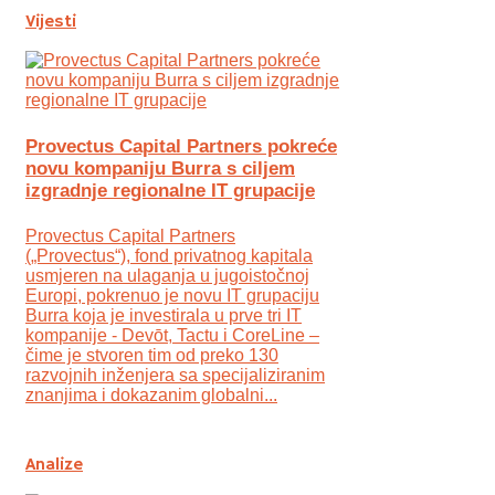
Vijesti
Provectus Capital Partners pokreće
novu kompaniju Burra s ciljem
izgradnje regionalne IT grupacije
Provectus Capital Partners
(„Provectus“), fond privatnog kapitala
usmjeren na ulaganja u jugoistočnoj
Europi, pokrenuo je novu IT grupaciju
Burra koja je investirala u prve tri IT
kompanije - Devōt, Tactu i CoreLine –
čime je stvoren tim od preko 130
razvojnih inženjera sa specijaliziranim
znanjima i dokazanim globalni...
Analize