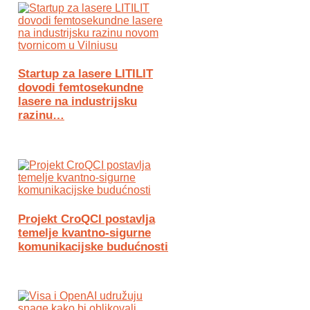
Startup za lasere LITILIT
dovodi femtosekundne
lasere na industrijsku
razinu…
Projekt CroQCI postavlja
temelje kvantno-sigurne
komunikacijske budućnosti