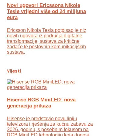
Novi ugovori Ericssona Nikole
Tesle vrijedni više od 24 milijuna
eura
Ericsson Nikola Tesla potpisao je niz
novih ugovora iz područja digitalne
transformacije, sustava za kritične
zadaće te poslovnih komunikacijskih
sustava.
Vijesti
Hisense RGB MiniLED: nova
generacija prikaza
Hisense je predstavio novu liniju
televizora i rješenja za kućnu zabavu za
2026. godinu, s posebnim fokusom na
RGB MiniLED tehnologiju koja donosi