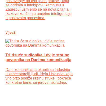
poslovanje: od teorije do prakse“, koja
se održala u Infobipovu kampusu u
Zagrebu, usmjerilo se na nova pitanja i
izazove korištenja umjetne inteligencije
u poslovnim procesima.
Vijesti
Tri tisuće sudionika i dvije stotine
govornika na Danima komunikacija
Dani komunikacija okupili su industriju
u koncentraciji ljudi, ideja i iskustva koja
vrlo brzo podiže razinu struke i pokreće
konkretne teme, smjerove i suradnje.
.