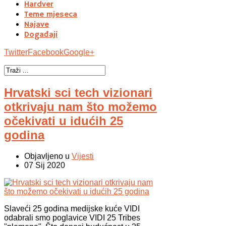
Hardver
Teme mjeseca
Najave
Događaji
Twitter
Facebook
Google+
Hrvatski sci tech vizionari
otkrivaju nam što možemo
očekivati u idućih 25
godina
Objavljeno u
Vijesti
07 Sij 2020
Slaveći 25 godina medijske kuće VIDI
odabrali smo poglavice VIDI 25 Tribes