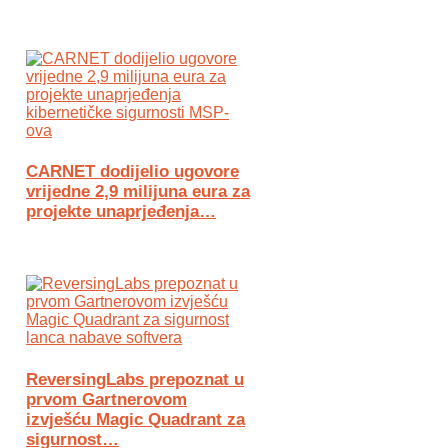
CARNET dodijelio ugovore
vrijedne 2,9 milijuna eura za
projekte unaprjeđenja…
ReversingLabs prepoznat u
prvom Gartnerovom
izvješću Magic Quadrant za
sigurnost…