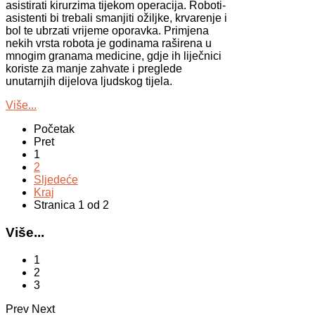
asistirati kirurzima tijekom operacija. Roboti-
asistenti bi trebali smanjiti ožiljke, krvarenje i
bol te ubrzati vrijeme oporavka. Primjena
nekih vrsta robota je godinama raširena u
mnogim granama medicine, gdje ih liječnici
koriste za manje zahvate i preglede
unutarnjih dijelova ljudskog tijela.
Više...
Početak
Pret
1
2
Sljedeće
Kraj
Stranica 1 od 2
Više...
1
2
3
Prev
Next