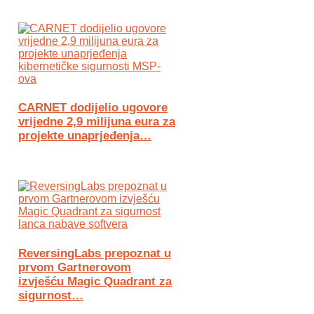
CARNET dodijelio ugovore
vrijedne 2,9 milijuna eura za
projekte unaprjeđenja…
ReversingLabs prepoznat u
prvom Gartnerovom
izvješću Magic Quadrant za
sigurnost…