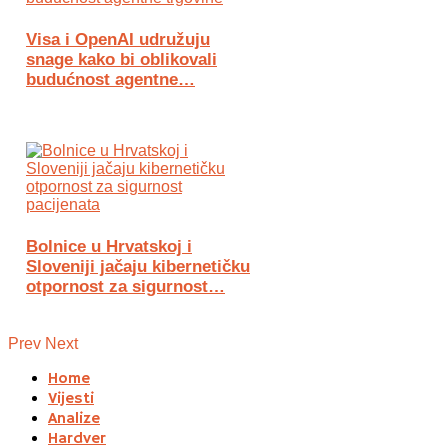
Visa i OpenAI udružuju
snage kako bi oblikovali
budućnost agentne…
Bolnice u Hrvatskoj i
Sloveniji jačaju kibernetičku
otpornost za sigurnost…
Prev
Next
Home
Vijesti
Analize
Hardver