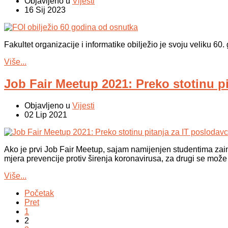
Objavljeno u
Vijesti
16 Sij 2023
Fakultet organizacije i informatike obilježio je svoju veliku 60.
Više...
Job Fair Meetup 2021: Preko stotinu p
Objavljeno u
Vijesti
02 Lip 2021
Ako je prvi Job Fair Meetup, sajam namijenjen studentima zainte
mjera prevencije protiv širenja koronavirusa, za drugi se može 
Više...
Početak
Pret
1
2