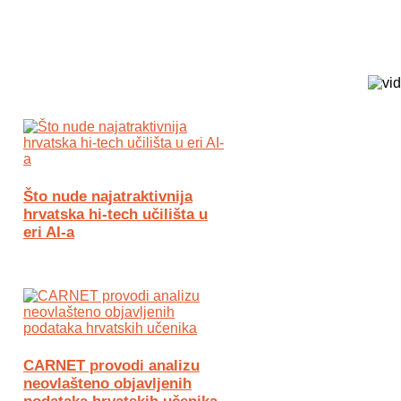
Biz Tech web portal powered by
Što nude najatraktivnija
hrvatska hi-tech učilišta u
eri AI-a
CARNET provodi analizu
neovlašteno objavljenih