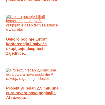
podataka hrvatskih učenika
Uskoro počinje Liftoff
konferencija i najveće
okupljanje deep tech
zajednice…
Projekt vrijedan 2,5 milijuna
eura otvara novo poglavlje
AI razvoja…