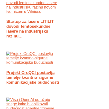
Startup za lasere LITILIT
dovodi femtosekundne
lasere na industrijsku
razinu…
Projekt CroQCI postavlja
temelje kvantno-sigurne
komunikacijske budućnosti