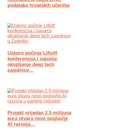
podataka hrvatskih učenika
Uskoro počinje Liftoff
konferencija i najveće
okupljanje deep tech
zajednice…
Projekt vrijedan 2,5 milijuna
eura otvara novo poglavlje
AI razvoja…