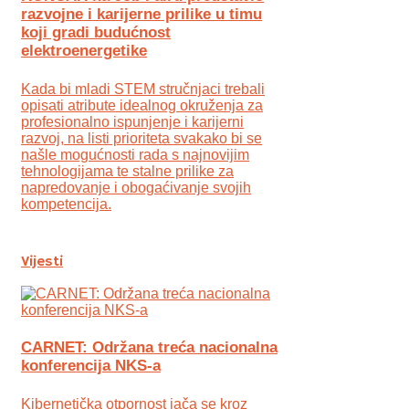
razvojne i karijerne prilike u timu
koji gradi budućnost
elektroenergetike
Kada bi mladi STEM stručnjaci trebali
opisati atribute idealnog okruženja za
profesionalno ispunjenje i karijerni
razvoj, na listi prioriteta svakako bi se
našle mogućnosti rada s najnovijim
tehnologijama te stalne prilike za
napredovanje i obogaćivanje svojih
kompetencija.
Vijesti
CARNET: Održana treća nacionalna
konferencija NKS-a
Kibernetička otpornost jača se kroz