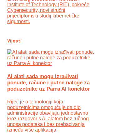
Institute of Technology (RIT), pokreće
Cybersecurity, novi stručni
prijediplomski studij kibernetičke
sigurnosti.
Vijesti
AI alati sada mogu izrađivati
ponude, račune i putne naloge za
poduzetnike uz Parra AI konektor
Riječ je o tehnologiji koja
poduzetnicima omogućuje da dio
administracije obavljaju jednostavno
kroz razgovor s AI alatom bez ručnog
unosa podataka i bez prebacivanja
između više aplikacija.