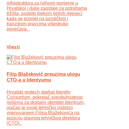
infrastruktura za njihovo punjenje u
Hrvatskoj i dalje zaostaje za potrebama
tržišta, osobito tijekom ljetnih mjeseci
kada se promet na turističkim i
tranzitnim pravcima višestruko
povećava.
Vijesti
Filip Blažeković preuzima ulogu
CTO-a u Identyumu
Hrvatski regtech startup Identity
Consortium, pokretač sveobuhvatnog
rješenja za digitalni identitet Identyum,
ojаčao je svoje tehničko vodstvo
imenovanjem Filipa Blažekovića na
poziciju glavnog tehničkog direktora
(CTO).