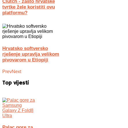
Clutch - zašto hrvatske
tvrtke žele koristiti ovu
platformu?
Hrvatsko softversko
rješenje upravlja velikom
pivovarom u Etiopiji
Prev
Next
Top vijesti
Palac gore za