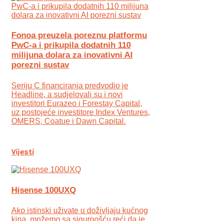
Fonoa preuzela poreznu platformu
PwC-a i prikupila dodatnih 110
milijuna dolara za inovativni AI
porezni sustav
Seriju C financiranja predvodio je
Headline, a sudjelovali su i novi
investitori Eurazeo i Forestay Capital,
uz postojeće investitore Index Ventures,
OMERS, Coatue i Dawn Capital.
Vijesti
Hisense 100UXQ
Ako istinski uživate u doživljaju kućnog
kina, možemo sa sigurnošću reći da je