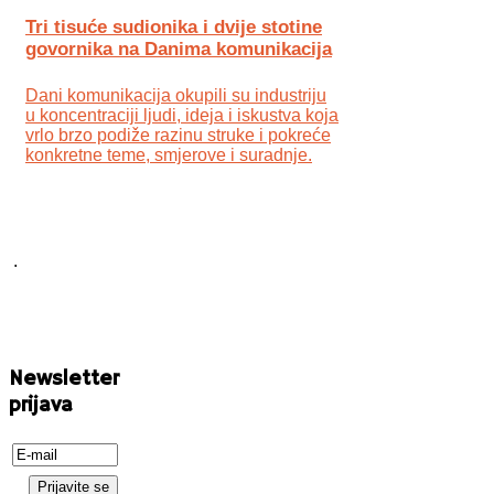
Tri tisuće sudionika i dvije stotine
govornika na Danima komunikacija
Dani komunikacija okupili su industriju
u koncentraciji ljudi, ideja i iskustva koja
vrlo brzo podiže razinu struke i pokreće
konkretne teme, smjerove i suradnje.
.
Newsletter
prijava