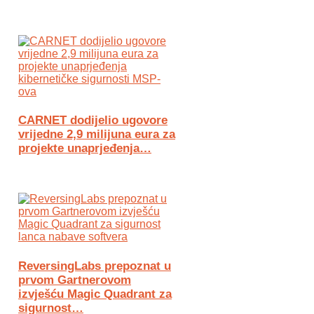
CARNET dodijelio ugovore
vrijedne 2,9 milijuna eura za
projekte unaprjeđenja…
ReversingLabs prepoznat u
prvom Gartnerovom
izvješću Magic Quadrant za
sigurnost…