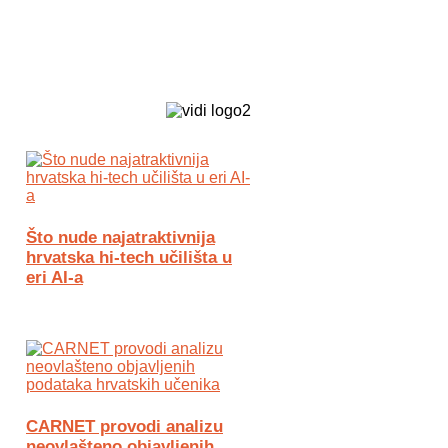
Biz Tech web portal powered by
Što nude najatraktivnija
hrvatska hi-tech učilišta u
eri AI-a
CARNET provodi analizu
neovlašteno objavljenih