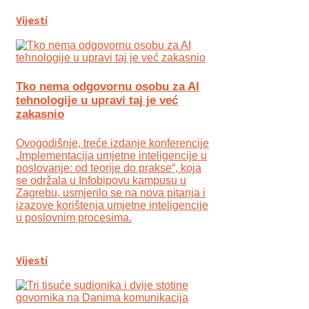
Vijesti
Tko nema odgovornu osobu za AI
tehnologije u upravi taj je već
zakasnio
Ovogodišnje, treće izdanje konferencije
„Implementacija umjetne inteligencije u
poslovanje: od teorije do prakse“, koja
se održala u Infobipovu kampusu u
Zagrebu, usmjerilo se na nova pitanja i
izazove korištenja umjetne inteligencije
u poslovnim procesima.
Vijesti