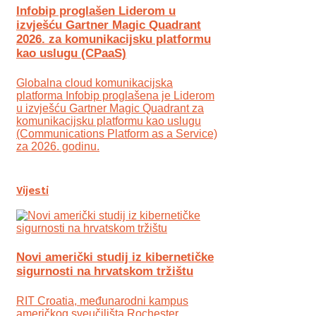
Infobip proglašen Liderom u
izvješću Gartner Magic Quadrant
2026. za komunikacijsku platformu
kao uslugu (CPaaS)
Globalna cloud komunikacijska
platforma Infobip proglašena je Liderom
u izvješću Gartner Magic Quadrant za
komunikacijsku platformu kao uslugu
(Communications Platform as a Service)
za 2026. godinu.
Vijesti
Novi američki studij iz kibernetičke
sigurnosti na hrvatskom tržištu
RIT Croatia, međunarodni kampus
američkog sveučilišta Rochester