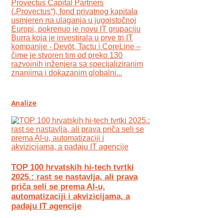
Provectus Capital Partners
(„Provectus“), fond privatnog kapitala
usmjeren na ulaganja u jugoistočnoj
Europi, pokrenuo je novu IT grupaciju
Burra koja je investirala u prve tri IT
kompanije - Devōt, Tactu i CoreLine –
čime je stvoren tim od preko 130
razvojnih inženjera sa specijaliziranim
znanjima i dokazanim globalni...
Analize
TOP 100 hrvatskih hi-tech tvrtki
2025.: rast se nastavlja, ali prava
priča seli se prema AI-u,
automatizaciji i akvizicijama, a
padaju IT agencije