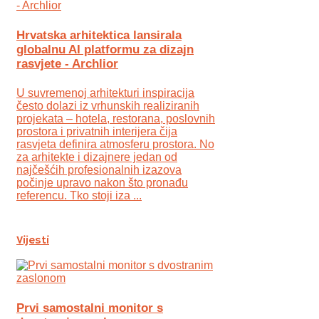
Hrvatska arhitektica lansirala
globalnu AI platformu za dizajn
rasvjete - Archlior
U suvremenoj arhitekturi inspiracija
često dolazi iz vrhunskih realiziranih
projekata – hotela, restorana, poslovnih
prostora i privatnih interijera čija
rasvjeta definira atmosferu prostora. No
za arhitekte i dizajnere jedan od
najčešćih profesionalnih izazova
počinje upravo nakon što pronađu
referencu. Tko stoji iza ...
Vijesti
Prvi samostalni monitor s