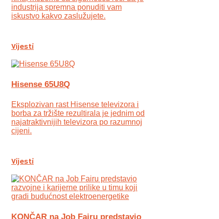
industrija spremna ponuditi vam
iskustvo kakvo zaslužujete.
Vijesti
Hisense 65U8Q
Eksplozivan rast Hisense televizora i
borba za tržište rezultirala je jednim od
najatraktivnijih televizora po razumnoj
cijeni.
Vijesti
KONČAR na Job Fairu predstavio