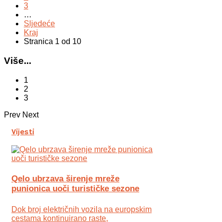
3
…
Sljedeće
Kraj
Stranica 1 od 10
Više...
1
2
3
Prev
Next
Vijesti
Qelo ubrzava širenje mreže
punionica uoči turističke sezone
Dok broj električnih vozila na europskim
cestama kontinuirano raste,