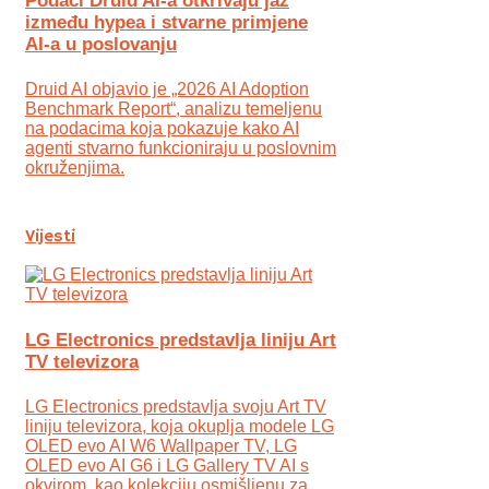
Podaci Druid AI-a otkrivaju jaz
između hypea i stvarne primjene
AI-a u poslovanju
Druid AI objavio je „2026 AI Adoption
Benchmark Report“, analizu temeljenu
na podacima koja pokazuje kako AI
agenti stvarno funkcioniraju u poslovnim
okruženjima.
Vijesti
LG Electronics predstavlja liniju Art
TV televizora
LG Electronics predstavlja svoju Art TV
liniju televizora, koja okuplja modele LG
OLED evo AI W6 Wallpaper TV, LG
OLED evo AI G6 i LG Gallery TV AI s
okvirom, kao kolekciju osmišljenu za