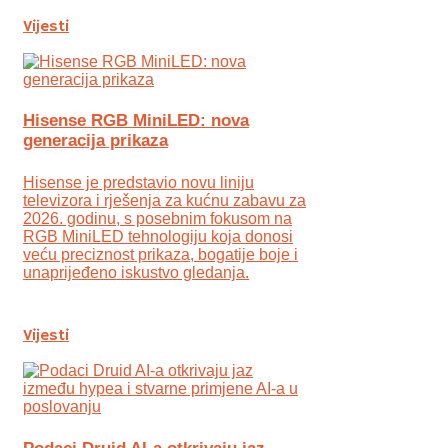
Vijesti
Hisense RGB MiniLED: nova
generacija prikaza
Hisense je predstavio novu liniju
televizora i rješenja za kućnu zabavu za
2026. godinu, s posebnim fokusom na
RGB MiniLED tehnologiju koja donosi
veću preciznost prikaza, bogatije boje i
unaprijeđeno iskustvo gledanja.
Vijesti