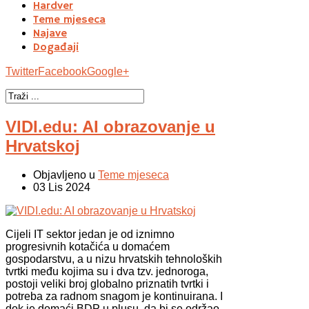
Hardver
Teme mjeseca
Najave
Događaji
Twitter
Facebook
Google+
VIDI.edu: AI obrazovanje u
Hrvatskoj
Objavljeno u
Teme mjeseca
03 Lis 2024
Cijeli IT sektor jedan je od iznimno
progresivnih kotačića u domaćem
gospodarstvu, a u nizu hrvatskih tehnoloških
tvrtki među kojima su i dva tzv. jednoroga,
postoji veliki broj globalno priznatih tvrtki i
potreba za radnom snagom je kontinuirana. I
dok je domaći BDP u plusu, da bi se održao