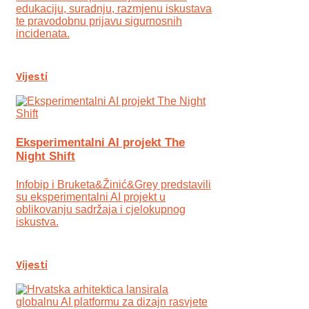
edukaciju, suradnju, razmjenu iskustava
te pravodobnu prijavu sigurnosnih
incidenata.
Vijesti
Eksperimentalni AI projekt The
Night Shift
Infobip i Bruketa&Žinić&Grey predstavili
su eksperimentalni AI projekt u
oblikovanju sadržaja i cjelokupnog
iskustva.
Vijesti