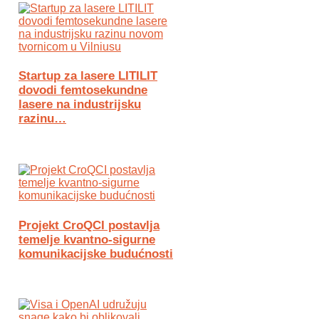
Startup za lasere LITILIT
dovodi femtosekundne
lasere na industrijsku
razinu…
Projekt CroQCI postavlja
temelje kvantno-sigurne
komunikacijske budućnosti