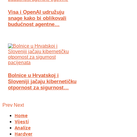
Visa i OpenAI udružuju
snage kako bi oblikovali
budućnost agentne…
Bolnice u Hrvatskoj i
Sloveniji jačaju kibernetičku
otpornost za sigurnost…
Prev
Next
Home
Vijesti
Analize
Hardver