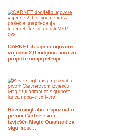
CARNET dodijelio ugovore
vrijedne 2,9 milijuna eura za
projekte unaprjeđenja…
ReversingLabs prepoznat u
prvom Gartnerovom
izvješću Magic Quadrant za
sigurnost…