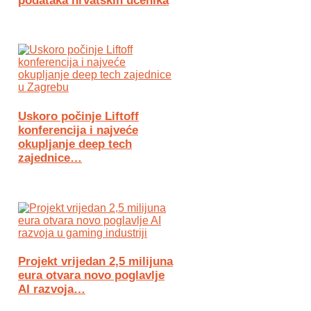
podataka hrvatskih učenika
Uskoro počinje Liftoff
konferencija i najveće
okupljanje deep tech
zajednice…
Projekt vrijedan 2,5 milijuna
eura otvara novo poglavlje
AI razvoja…