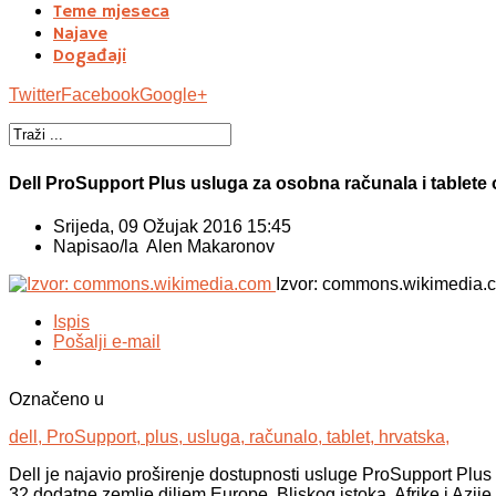
Teme mjeseca
Najave
Događaji
Twitter
Facebook
Google+
Dell ProSupport Plus usluga za osobna računala i tablete
Srijeda, 09 Ožujak 2016 15:45
Napisao/la Alen Makaronov
Izvor: commons.wikimedia.
Ispis
Pošalji e-mail
Označeno u
dell,
ProSupport,
plus,
usluga,
računalo,
tablet,
hrvatska,
Dell je najavio proširenje dostupnosti usluge ProSupport Plus 
32 dodatne zemlje diljem Europe, Bliskog istoka, Afrike i Azije