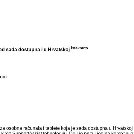
Istaknuto
 od sada dostupna i u Hrvatskoj
com
za osobna računala i tablete koja je sada dostupna u Hrvatskoj 
. Kroz SupportAssist tehnologiju, Dell je prva i jedina kompanija