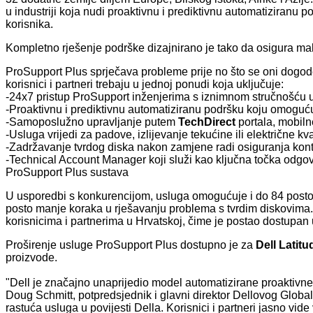
u industriji koja nudi proaktivnu i prediktivnu automatiziranu 
korisnika.
Kompletno rješenje podrške dizajnirano je tako da osigura m
ProSupport Plus sprječava probleme prije no što se oni dogode
korisnici i partneri trebaju u jednoj ponudi koja uključuje:
-24x7 pristup ProSupport inženjerima s iznimnom stručnošću u
-Proaktivnu i prediktivnu automatiziranu podršku koju omoguć
-Samoposlužno upravljanje putem
TechDirect
portala, mobilne
-Usluga vrijedi za padove, izlijevanje tekućine ili električne k
-Zadržavanje tvrdog diska nakon zamjene radi osiguranja kon
-Technical Account Manager koji služi kao ključna točka odgovo
ProSupport Plus sustava
U usporedbi s konkurencijom, usluga omogućuje i do 84 posto
posto manje koraka u rješavanju problema s tvrdim diskovima.
korisnicima i partnerima u Hrvatskoj, čime je postao dostupan u
Proširenje usluge ProSupport Plus dostupno je za
Dell Latit
proizvode.
"Dell je značajno unaprijedio model automatizirane proaktivne i
Doug Schmitt, potpredsjednik i glavni direktor Dellovog Globa
rastuća usluga u povijesti Della. Korisnici i partneri jasno vid