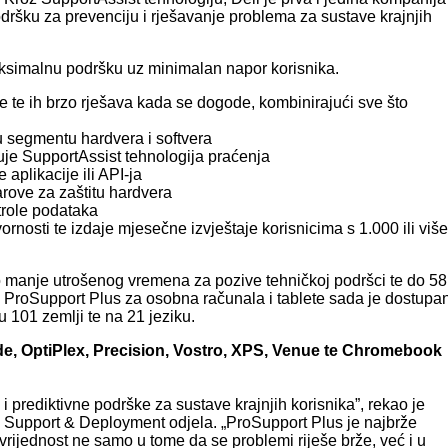
podršku za prevenciju i rješavanje problema za sustave krajnjih
aksimalnu podršku uz minimalan napor korisnika.
 te ih brzo rješava kada se dogode, kombinirajući sve što
 segmentu hardvera i softvera
uje SupportAssist tehnologija praćenja
 aplikacije ili API-ja
varove za zaštitu hardvera
trole podataka
rnosti te izdaje mjesečne izvještaje korisnicima s 1.000 ili više
 manje utrošenog vremena za pozive tehničkoj podršci te do 58
 ProSupport Plus za osobna računala i tablete sada je dostupa
 101 zemlji te na 21 jeziku.
ude, OptiPlex, Precision, Vostro, XPS, Venue te Chromebook
 prediktivne podrške za sustave krajnjih korisnika”, rekao je
l Support & Deployment odjela. „ProSupport Plus je najbrže
e vrijednost ne samo u tome da se problemi riješe brže, već i u