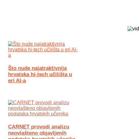
Biz Tech web portal powered by
Što nude najatraktivnija
hrvatska hi-tech učilišta u
eri AI-a
CARNET provodi analizu
neovlašteno objavljenih