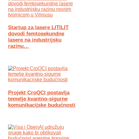
Startup za lasere LITILIT
dovodi femtosekundne
lasere na industrijsku
razinu…
Projekt CroQCI postavlja
temelje kvantno-sigurne
komunikacijske budućnosti