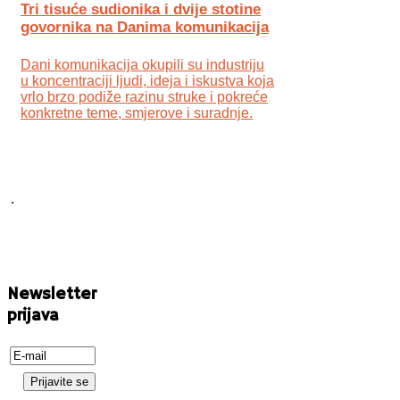
Tri tisuće sudionika i dvije stotine
govornika na Danima komunikacija
Dani komunikacija okupili su industriju
u koncentraciji ljudi, ideja i iskustva koja
vrlo brzo podiže razinu struke i pokreće
konkretne teme, smjerove i suradnje.
.
Newsletter
prijava