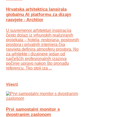
Hrvatska arhitektica lansirala
globalnu AI platformu za dizajn
rasvjete - Archlior
U suvremenoj arhitekturi inspiracija
često dolazi iz vrhunskih realiziranih
projekata – hotela, restorana, poslovnih
prostora i privatnih interijera čija
rasvjeta definira atmosferu prostora. No
za arhitekte i dizajnere jedan od
najčešćih profesionalnih izazova
počinje upravo nakon što pronađu
referencu. Tko stoji iza ...
Vijesti
Prvi samostalni monitor s
dvostranim zaslonom