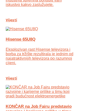
industrija spremna ponuditi vam
iskustvo kakvo zaslužujete.
Vijesti
Hisense 65U8Q
Eksplozivan rast Hisense televizora i
borba za tržište rezultirala je jednim od
najatraktivnijih televizora po razumnoj
cijeni.
Vijesti
KONČAR na Job Fairu predstavio