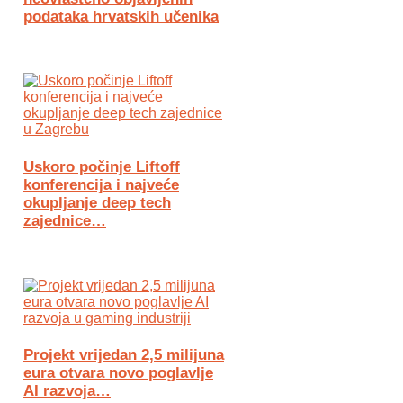
podataka hrvatskih učenika
Uskoro počinje Liftoff
konferencija i najveće
okupljanje deep tech
zajednice…
Projekt vrijedan 2,5 milijuna
eura otvara novo poglavlje
AI razvoja…