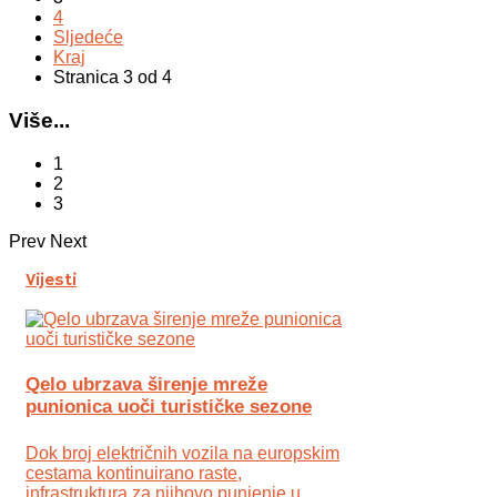
4
Sljedeće
Kraj
Stranica 3 od 4
Više...
1
2
3
Prev
Next
Vijesti
Qelo ubrzava širenje mreže
punionica uoči turističke sezone
Dok broj električnih vozila na europskim
cestama kontinuirano raste,
infrastruktura za njihovo punjenje u