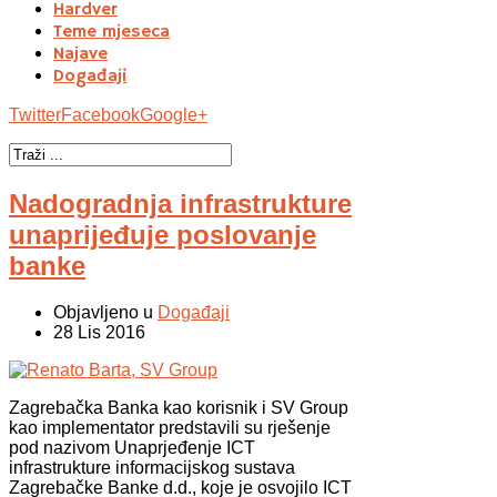
Hardver
Teme mjeseca
Najave
Događaji
Twitter
Facebook
Google+
Nadogradnja infrastrukture
unaprijeđuje poslovanje
banke
Objavljeno u
Događaji
28 Lis 2016
Zagrebačka Banka kao korisnik i SV Group
kao implementator predstavili su rješenje
pod nazivom Unaprjeđenje ICT
infrastrukture informacijskog sustava
Zagrebačke Banke d.d., koje je osvojilo ICT