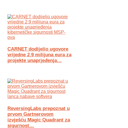
CARNET dodijelio ugovore
vrijedne 2,9 milijuna eura za
projekte unaprjeđenja…
ReversingLabs prepoznat u
prvom Gartnerovom
izvješću Magic Quadrant za
sigurnost…