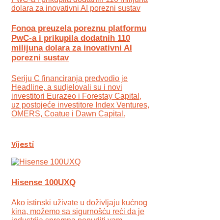
Fonoa preuzela poreznu platformu
PwC-a i prikupila dodatnih 110
milijuna dolara za inovativni AI
porezni sustav
Seriju C financiranja predvodio je
Headline, a sudjelovali su i novi
investitori Eurazeo i Forestay Capital,
uz postojeće investitore Index Ventures,
OMERS, Coatue i Dawn Capital.
Vijesti
Hisense 100UXQ
Ako istinski uživate u doživljaju kućnog
kina, možemo sa sigurnošću reći da je