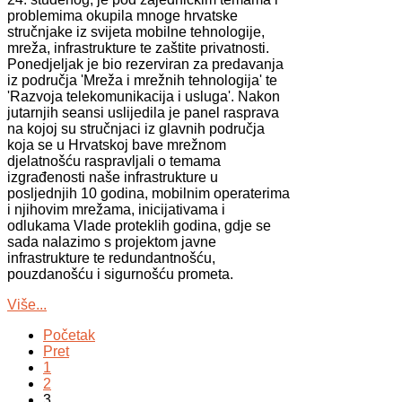
problemima okupila mnoge hrvatske
stručnjake iz svijeta mobilne tehnologije,
mreža, infrastrukture te zaštite privatnosti.
Ponedjeljak je bio rezerviran za predavanja
iz područja 'Mreža i mrežnih tehnologija' te
'Razvoja telekomunikacija i usluga'. Nakon
jutarnjih seansi uslijedila je panel rasprava
na kojoj su stručnjaci iz glavnih područja
koja se u Hrvatskoj bave mrežnom
djelatnošću raspravljali o temama
izgrađenosti naše infrastrukture u
posljednjih 10 godina, mobilnim operaterima
i njihovim mrežama, inicijativama i
odlukama Vlade proteklih godina, gdje se
sada nalazimo s projektom javne
infrastrukture te redundantnošću,
pouzdanošću i sigurnošću prometa.
Više...
Početak
Pret
1
2
3