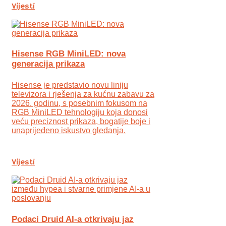
Vijesti
Hisense RGB MiniLED: nova
generacija prikaza
Hisense je predstavio novu liniju
televizora i rješenja za kućnu zabavu za
2026. godinu, s posebnim fokusom na
RGB MiniLED tehnologiju koja donosi
veću preciznost prikaza, bogatije boje i
unaprijeđeno iskustvo gledanja.
Vijesti
Podaci Druid AI-a otkrivaju jaz