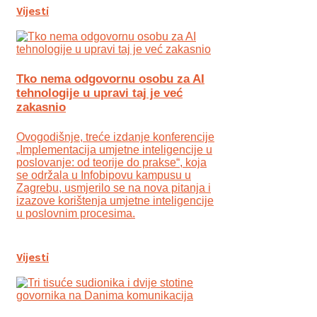
Vijesti
Tko nema odgovornu osobu za AI
tehnologije u upravi taj je već
zakasnio
Ovogodišnje, treće izdanje konferencije
„Implementacija umjetne inteligencije u
poslovanje: od teorije do prakse“, koja
se održala u Infobipovu kampusu u
Zagrebu, usmjerilo se na nova pitanja i
izazove korištenja umjetne inteligencije
u poslovnim procesima.
Vijesti