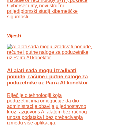
Institute of Technology (RIT), pokreće
Cybersecurity, novi stručni
prijediplomski studij kibernetičke
sigurnosti.
Vijesti
AI alati sada mogu izrađivati
ponude, račune i putne naloge za
poduzetnike uz Parra AI konektor
Riječ je o tehnologiji koja
poduzetnicima omogućuje da dio
administracije obavljaju jednostavno
kroz razgovor s AI alatom bez ručnog
unosa podataka i bez prebacivanja
između više aplikacija.