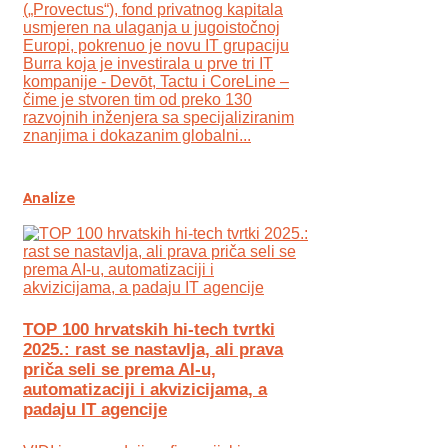
(„Provectus“), fond privatnog kapitala
usmjeren na ulaganja u jugoistočnoj
Europi, pokrenuo je novu IT grupaciju
Burra koja je investirala u prve tri IT
kompanije - Devōt, Tactu i CoreLine –
čime je stvoren tim od preko 130
razvojnih inženjera sa specijaliziranim
znanjima i dokazanim globalni...
Analize
TOP 100 hrvatskih hi-tech tvrtki
2025.: rast se nastavlja, ali prava
priča seli se prema AI-u,
automatizaciji i akvizicijama, a
padaju IT agencije