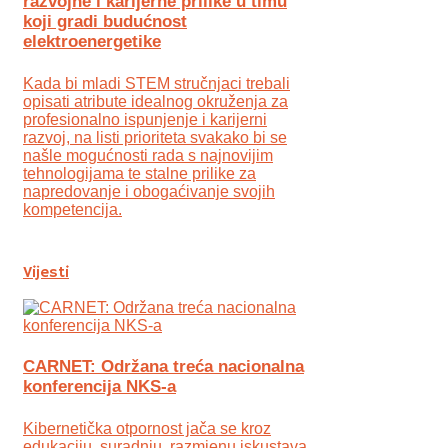
razvojne i karijerne prilike u timu
koji gradi budućnost
elektroenergetike
Kada bi mladi STEM stručnjaci trebali
opisati atribute idealnog okruženja za
profesionalno ispunjenje i karijerni
razvoj, na listi prioriteta svakako bi se
našle mogućnosti rada s najnovijim
tehnologijama te stalne prilike za
napredovanje i obogaćivanje svojih
kompetencija.
Vijesti
CARNET: Održana treća nacionalna
konferencija NKS-a
Kibernetička otpornost jača se kroz
edukaciju, suradnju, razmjenu iskustava