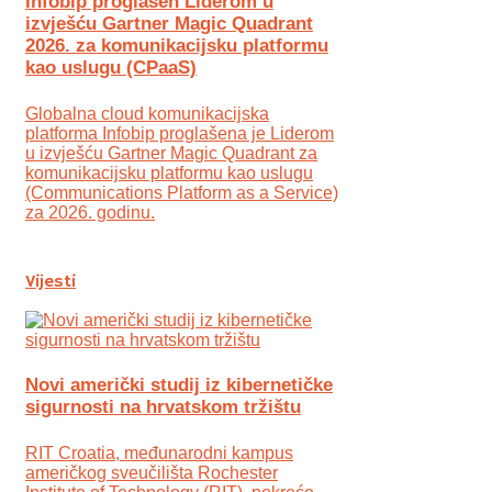
Infobip proglašen Liderom u
izvješću Gartner Magic Quadrant
2026. za komunikacijsku platformu
kao uslugu (CPaaS)
Globalna cloud komunikacijska
platforma Infobip proglašena je Liderom
u izvješću Gartner Magic Quadrant za
komunikacijsku platformu kao uslugu
(Communications Platform as a Service)
za 2026. godinu.
Vijesti
Novi američki studij iz kibernetičke
sigurnosti na hrvatskom tržištu
RIT Croatia, međunarodni kampus
američkog sveučilišta Rochester