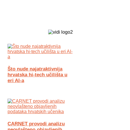
Biz Tech web portal powered by
Što nude najatraktivnija
hrvatska hi-tech učilišta u
eri AI-a
CARNET provodi analizu
neovlašteno objavljenih