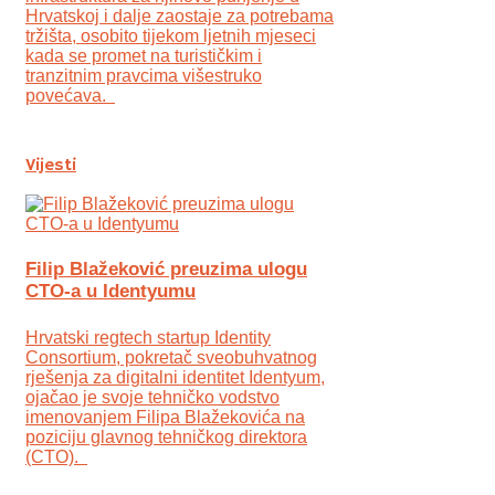
Hrvatskoj i dalje zaostaje za potrebama
tržišta, osobito tijekom ljetnih mjeseci
kada se promet na turističkim i
tranzitnim pravcima višestruko
povećava.
Vijesti
Filip Blažeković preuzima ulogu
CTO-a u Identyumu
Hrvatski regtech startup Identity
Consortium, pokretač sveobuhvatnog
rješenja za digitalni identitet Identyum,
ojаčao je svoje tehničko vodstvo
imenovanjem Filipa Blažekovića na
poziciju glavnog tehničkog direktora
(CTO).