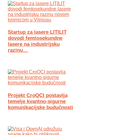
Startup za lasere LITILIT
dovodi femtosekundne
lasere na industrijsku
razinu…
Projekt CroQCI postavlja
temelje kvantno-sigurne
komunikacijske budućnosti