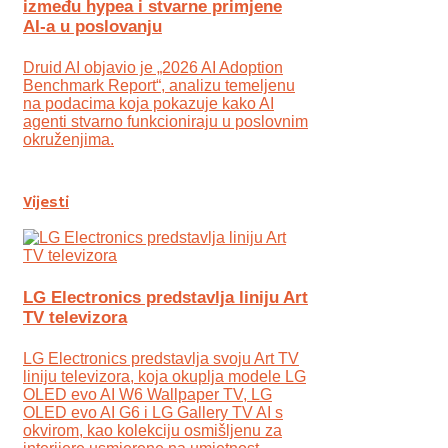
između hypea i stvarne primjene
AI-a u poslovanju
Druid AI objavio je „2026 AI Adoption
Benchmark Report“, analizu temeljenu
na podacima koja pokazuje kako AI
agenti stvarno funkcioniraju u poslovnim
okruženjima.
Vijesti
LG Electronics predstavlja liniju Art
TV televizora
LG Electronics predstavlja svoju Art TV
liniju televizora, koja okuplja modele LG
OLED evo AI W6 Wallpaper TV, LG
OLED evo AI G6 i LG Gallery TV AI s
okvirom, kao kolekciju osmišljenu za