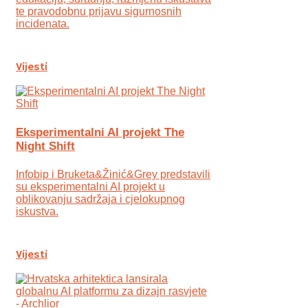
te pravodobnu prijavu sigurnosnih
incidenata.
Vijesti
Eksperimentalni AI projekt The
Night Shift
Infobip i Bruketa&Žinić&Grey predstavili
su eksperimentalni AI projekt u
oblikovanju sadržaja i cjelokupnog
iskustva.
Vijesti