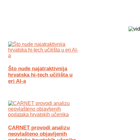
Biz Tech web portal powered by
Što nude najatraktivnija
hrvatska hi-tech učilišta u
eri AI-a
CARNET provodi analizu
neovlašteno objavljenih