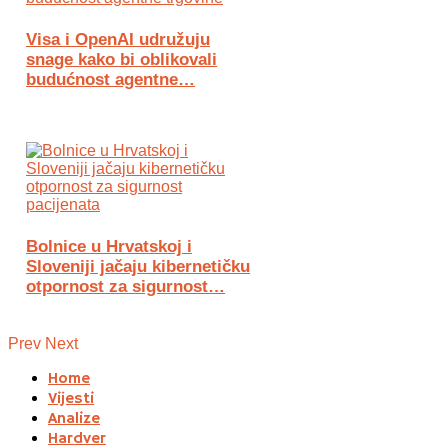
Visa i OpenAI udružuju
snage kako bi oblikovali
budućnost agentne…
Bolnice u Hrvatskoj i
Sloveniji jačaju kibernetičku
otpornost za sigurnost…
Prev
Next
Home
Vijesti
Analize
Hardver