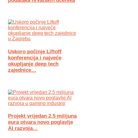
podataka hrvatskih učenika
Uskoro počinje Liftoff
konferencija i najveće
okupljanje deep tech
zajednice…
Projekt vrijedan 2,5 milijuna
eura otvara novo poglavlje
AI razvoja…