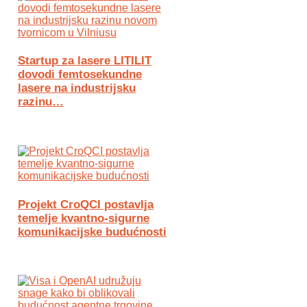
Startup za lasere LITILIT
dovodi femtosekundne
lasere na industrijsku
razinu…
Projekt CroQCI postavlja
temelje kvantno-sigurne
komunikacijske budućnosti