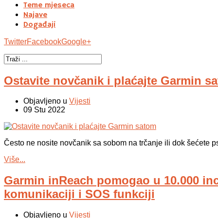
Teme mjeseca
Najave
Događaji
Twitter
Facebook
Google+
Ostavite novčanik i plaćajte Garmin s
Objavljeno u
Vijesti
09 Stu 2022
Često ne nosite novčanik sa sobom na trčanje ili dok šećete
Više...
Garmin inReach pomogao u 10.000 inc
komunikaciji i SOS funkciji
Objavljeno u
Vijesti