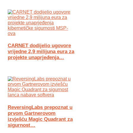
CARNET dodijelio ugovore
vrijedne 2,9 milijuna eura za
projekte unaprjeđenja…
ReversingLabs prepoznat u
prvom Gartnerovom
izvješću Magic Quadrant za
sigurnost…