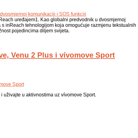
nReach uređajem1. Kao globalni predvodnik u dvosmjernoj
aja s inReach tehnologijom koja omogućuje razmjenu tekstualnih
žnost pojedincima diljem svijeta.
e, Venu 2 Plus i vívomove Sport
i uživajte u aktivnostima uz vívomove Sport.