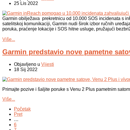
25 Lis 2022
Garmin obilježava prekretnicu od 10.000 SOS incidenata s i
satelitskoj komunikaciji, Garmin nudi širok izbor ručnih uređ
poruka, praćenje lokacije i SOS hitne usluge, pružajući bezbri
Više...
Garmin predstavio nove pametne satov
Objavljeno u
Vijesti
18 Sij 2022
Primajte pozive i šaljite poruke s Venu 2 Plus pametnim satom 
Više...
Početak
Pret
…
6
7