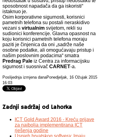
nedostatak u sustavu, pristup nedostatku te
sposobnost napadača da ga iskoristi“
istaknuo je.
Osim korporativne sigurnosti, korisnici
pametnih telefona su postali neraskidivo
vezani s
virtualnim
svijetom, rekli su
sudionici konferencije. Glavna opasnost na
koju korisnici pametnih telefona moraju
paziti je činjenica da oni „sadrže naše
osobne podatke, ali omogućavaju pristup i
našim poslovnim podacima“ smatra
Predrag Pale
iz Centra za informacijsku
sigurnost i suosnivač
CARNET
-a.
Poslijednja izmjena danaPonedjeljak, 16 Ožujak 2015
16:03
Zadnji sadržaj od Lahorka
ICT Gold Award 2016 - Kreću prijave
za najbolja implementirana ICT
rješenja godine
Uspjeh hrvatskog softvera: Imaju