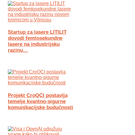
Startup za lasere LITILIT
dovodi femtosekundne
lasere na industrijsku
razinu…
Projekt CroQCI postavlja
temelje kvantno-sigurne
komunikacijske budućnosti