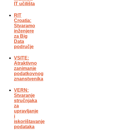
IT učilišta
RIT
Croatia:
Stvaramo
inženjere
za Big
Data
područje
VSITE:
Atraktivno
zanimanje
podatkovnog
znanstvenika
VERN:
Stvaranje
stručnjaka
za
upravljanje
i
iskorištavanje
podataka