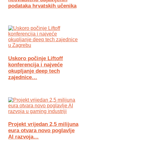
podataka hrvatskih učenika
Uskoro počinje Liftoff
konferencija i najveće
okupljanje deep tech
zajednice…
Projekt vrijedan 2,5 milijuna
eura otvara novo poglavlje
AI razvoja…