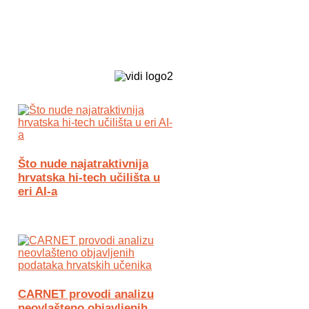
Biz Tech web portal powered by
Što nude najatraktivnija
hrvatska hi-tech učilišta u
eri AI-a
CARNET provodi analizu
neovlašteno objavljenih