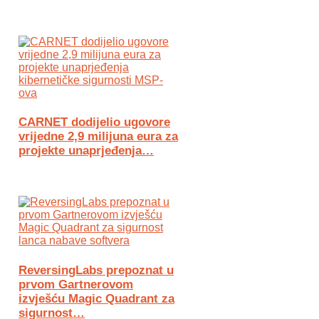
CARNET dodijelio ugovore
vrijedne 2,9 milijuna eura za
projekte unaprjeđenja…
ReversingLabs prepoznat u
prvom Gartnerovom
izvješću Magic Quadrant za
sigurnost…