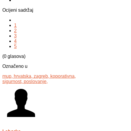
Ocijeni sadržaj
1
2
3
4
5
(0 glasova)
Označeno u
mup,
hrvatska,
zagreb,
koporativna,
sigurnost,
poslovanje,