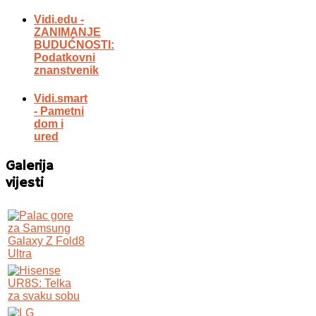
Vidi.edu -
ZANIMANJE
BUDUĆNOSTI:
Podatkovni
znanstvenik
Vidi.smart
- Pametni
dom i
ured
Galerija
vijesti