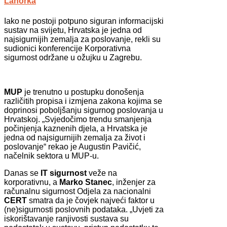
Lahorka
Iako ne postoji potpuno siguran informacijski
sustav na svijetu, Hrvatska je jedna od
najsigurnijih zemalja za poslovanje, rekli su
sudionici konferencije Korporativna
sigurnost održane u ožujku u Zagrebu.
MUP
je trenutno u postupku donošenja
različitih propisa i izmjena zakona kojima se
doprinosi poboljšanju sigurnog poslovanja u
Hrvatskoj. „Svjedočimo trendu smanjenja
počinjenja kaznenih djela, a Hrvatska je
jedna od najsigurnijih zemalja za život i
poslovanje“ rekao je Augustin Pavičić,
načelnik sektora u MUP-u.
Danas se
IT sigurnost
veže na
korporativnu, a
Marko Stanec
, inženjer za
računalnu sigurnost Odjela za nacionalni
CERT
smatra da je čovjek najveći faktor u
(ne)sigurnosti poslovnih podataka. „Uvjeti za
iskorištavanje ranjivosti sustava su