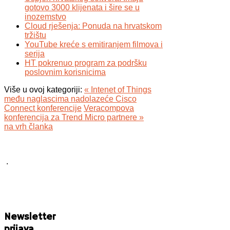
gotovo 3000 klijenata i šire se u
inozemstvo
Cloud rješenja: Ponuda na hrvatskom
tržištu
YouTube kreće s emitiranjem filmova i
serija
HT pokrenuo program za podršku
poslovnim korisnicima
Više u ovoj kategoriji:
« Intenet of Things
među naglascima nadolazeće Cisco
Connect konferencije
Veracompova
konferencija za Trend Micro partnere »
na vrh članka
.
Newsletter
prijava