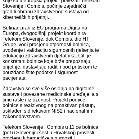
koje su u europski projekt povezali Telekom
Slovenije i Combis, počinje zajednički
graditi obranu zdravstvenog sustava od
kibernetičkih prijetnji.
Sufinanciran iz EU programa Digitalna
Europa, dvogodišnji projekt koordinira
Telekom Slovenije, dok Combis, dio HT
Grupe, vodi procjenu otpornosti bolnica,
uvođenje i validaciju sigurnosnih rješenja te
edukaciju zdravstvenih djelatnika. Cilj je
konkretan: bolnice koje brže prepoznaju
prijetnje, nastavljaju raditi i pod pritiskom te
pouzdano štite podatke i sigurnost
pacijenata.
Zdravstvo se sve više oslanja na digitalne
sustave i povezane medicinske uređaje, a s
time raste i izloženost. Projekt pomiče
bolnice s reaktivnog na proaktivan pristup,
usklađen s direktivom NIS2 i nacionalnim
zakonodavstvom.
Telekom Slovenije i Combis u 11 će bolnica
(pet u Sloveniji i šest u Hrvatskoj) provesti
procjenu kibernetičke sigurnosti i