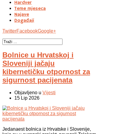
Hardver
Teme mjeseca
Najave
Događaji
Twitter
Facebook
Google+
Bolnice u Hrvatskoj i
Sloveniji jačaju
kibernetičku otpornost za
sigurnost pacijenata
Objavljeno u
Vijesti
15 Lip 2026
Jedanaest bolnica iz Hrvatske i Slovenije,