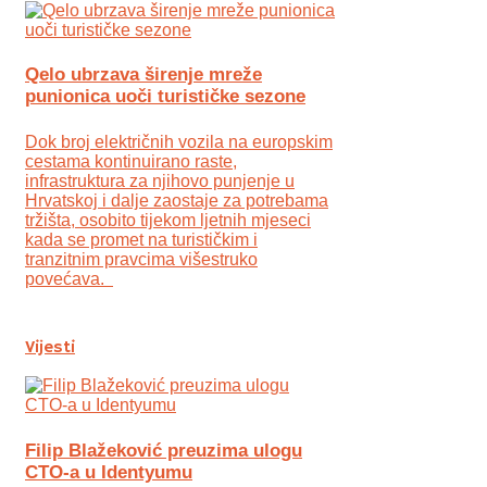
Qelo ubrzava širenje mreže
punionica uoči turističke sezone
Dok broj električnih vozila na europskim
cestama kontinuirano raste,
infrastruktura za njihovo punjenje u
Hrvatskoj i dalje zaostaje za potrebama
tržišta, osobito tijekom ljetnih mjeseci
kada se promet na turističkim i
tranzitnim pravcima višestruko
povećava.
Vijesti
Filip Blažeković preuzima ulogu
CTO-a u Identyumu