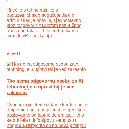
Riječ je o tehnologiji koja
poduzetnicima omogućuje da dio
administracije obavljaju jednostavno
kroz razgovor s AI alatom bez ručnog
unosa podataka i bez prebacivanja
između više aplikacija.
Vijesti
Tko nema odgovornu osobu za AI
tehnologije u upravi taj je već
zakasnio
Ovogodišnje, treće izdanje konferencije
„Implementacija umjetne inteligencije u
poslovanje: od teorije do prakse“, koja
se održala u Infobipovu kampusu u
Zagrebu, usmjerilo se na nova pitanja i