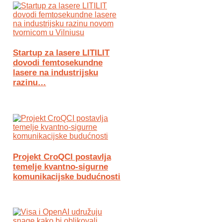
Startup za lasere LITILIT
dovodi femtosekundne
lasere na industrijsku
razinu…
Projekt CroQCI postavlja
temelje kvantno-sigurne
komunikacijske budućnosti