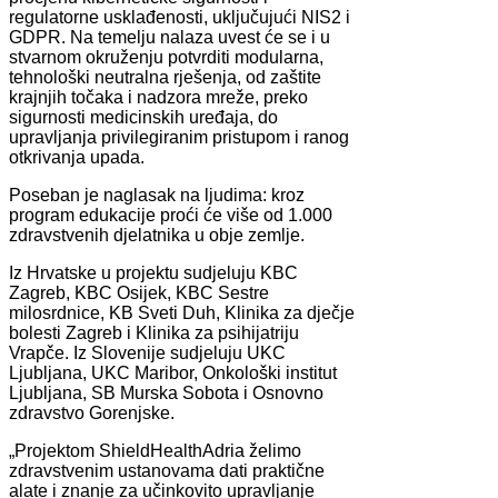
regulatorne usklađenosti, uključujući NIS2 i
GDPR. Na temelju nalaza uvest će se i u
stvarnom okruženju potvrditi modularna,
tehnološki neutralna rješenja, od zaštite
krajnjih točaka i nadzora mreže, preko
sigurnosti medicinskih uređaja, do
upravljanja privilegiranim pristupom i ranog
otkrivanja upada.
Poseban je naglasak na ljudima: kroz
program edukacije proći će više od 1.000
zdravstvenih djelatnika u obje zemlje.
Iz Hrvatske u projektu sudjeluju KBC
Zagreb, KBC Osijek, KBC Sestre
milosrdnice, KB Sveti Duh, Klinika za dječje
bolesti Zagreb i Klinika za psihijatriju
Vrapče. Iz Slovenije sudjeluju UKC
Ljubljana, UKC Maribor, Onkološki institut
Ljubljana, SB Murska Sobota i Osnovno
zdravstvo Gorenjske.
„Projektom ShieldHealthAdria želimo
zdravstvenim ustanovama dati praktične
alate i znanje za učinkovito upravljanje