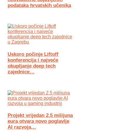
podataka hrvatskih učenika
Uskoro počinje Liftoff
konferencija i najveće
okupljanje deep tech
zajednice…
Projekt vrijedan 2,5 milijuna
eura otvara novo poglavlje
AI razvoja…