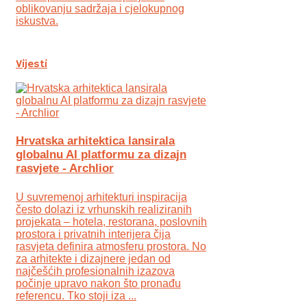
oblikovanju sadržaja i cjelokupnog
iskustva.
Vijesti
Hrvatska arhitektica lansirala
globalnu AI platformu za dizajn
rasvjete - Archlior
U suvremenoj arhitekturi inspiracija
često dolazi iz vrhunskih realiziranih
projekata – hotela, restorana, poslovnih
prostora i privatnih interijera čija
rasvjeta definira atmosferu prostora. No
za arhitekte i dizajnere jedan od
najčešćih profesionalnih izazova
počinje upravo nakon što pronađu
referencu. Tko stoji iza ...