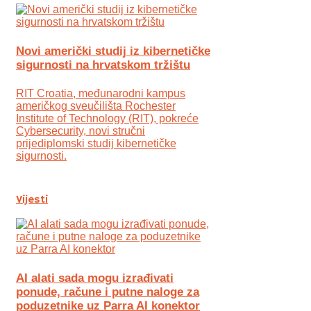
Novi američki studij iz kibernetičke
sigurnosti na hrvatskom tržištu
RIT Croatia, međunarodni kampus
američkog sveučilišta Rochester
Institute of Technology (RIT), pokreće
Cybersecurity, novi stručni
prijediplomski studij kibernetičke
sigurnosti.
Vijesti
AI alati sada mogu izrađivati
ponude, račune i putne naloge za
poduzetnike uz Parra AI konektor