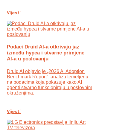
Vijesti
Podaci Druid AI-a otkrivaju jaz
između hypea i stvarne primjene
AI-a u poslovanju
Druid AI objavio je „2026 AI Adoption
Benchmark Report“, analizu temeljenu
na podacima koja pokazuje kako AI
agenti stvarno funkcioniraju u poslovnim
okruženjima.
Vijesti