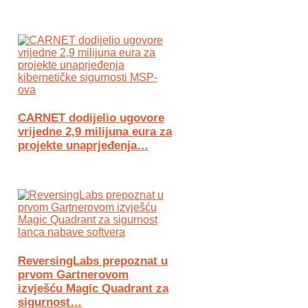
CARNET dodijelio ugovore
vrijedne 2,9 milijuna eura za
projekte unaprjeđenja…
ReversingLabs prepoznat u
prvom Gartnerovom
izvješću Magic Quadrant za
sigurnost…