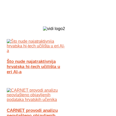
Biz Tech web portal powered by
Što nude najatraktivnija
hrvatska hi-tech učilišta u
eri AI-a
CARNET provodi analizu
neovlašteno objavljenih