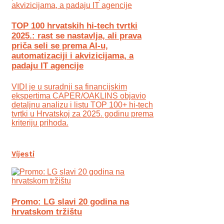
TOP 100 hrvatskih hi-tech tvrtki
2025.: rast se nastavlja, ali prava
priča seli se prema AI-u,
automatizaciji i akvizicijama, a
padaju IT agencije
VIDI je u suradnji sa financijskim
ekspertima CAPER/OAKLINS objavio
detaljnu analizu i listu TOP 100+ hi-tech
tvrtki u Hrvatskoj za 2025. godinu prema
kriteriju prihoda.
Vijesti
Promo: LG slavi 20 godina na
hrvatskom tržištu