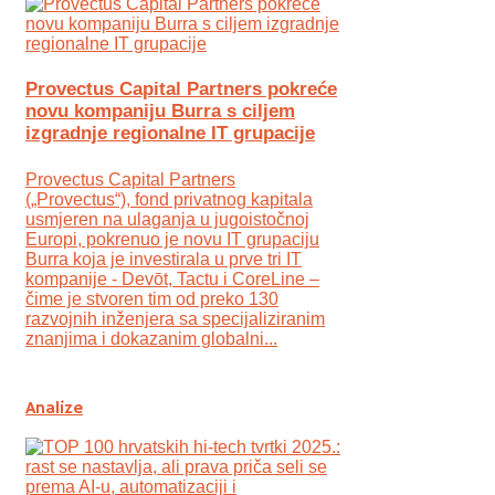
Provectus Capital Partners pokreće
novu kompaniju Burra s ciljem
izgradnje regionalne IT grupacije
Provectus Capital Partners
(„Provectus“), fond privatnog kapitala
usmjeren na ulaganja u jugoistočnoj
Europi, pokrenuo je novu IT grupaciju
Burra koja je investirala u prve tri IT
kompanije - Devōt, Tactu i CoreLine –
čime je stvoren tim od preko 130
razvojnih inženjera sa specijaliziranim
znanjima i dokazanim globalni...
Analize