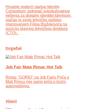
Hrvatski regtech startup Identity
Consortium, pokretač sveobuhvatnog
rješenja za digitalni identitet Identyum,
ojаčao je svoje tehničko vodstvo
imenovanjem Filipa Blažekovića na
poziciju glavnog tehničkog direktora
(CTO).
Događaji
Job Fair Mate Rimac Hot Talk
Rimac "GORIO" na Job Fairu Priča o
Mati Rimcu nije samo priča o brzim
automobilima.
Vijesti