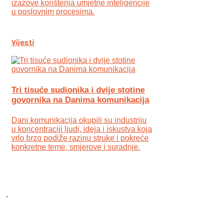
izazove korištenja umjetne inteligencije
u poslovnim procesima.
Vijesti
Tri tisuće sudionika i dvije stotine
govornika na Danima komunikacija
Dani komunikacija okupili su industriju
u koncentraciji ljudi, ideja i iskustva koja
vrlo brzo podiže razinu struke i pokreće
konkretne teme, smjerove i suradnje.
.