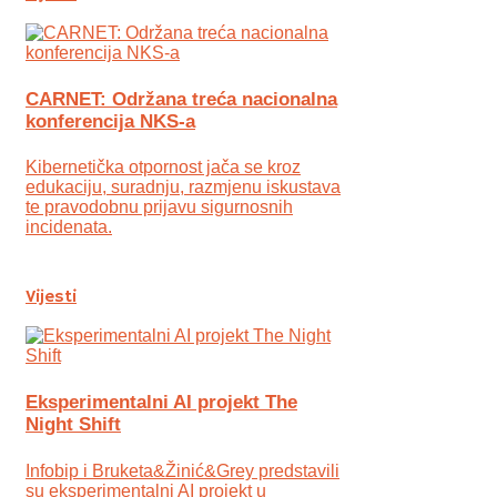
CARNET: Održana treća nacionalna
konferencija NKS-a
Kibernetička otpornost jača se kroz
edukaciju, suradnju, razmjenu iskustava
te pravodobnu prijavu sigurnosnih
incidenata.
Vijesti
Eksperimentalni AI projekt The
Night Shift
Infobip i Bruketa&Žinić&Grey predstavili
su eksperimentalni AI projekt u