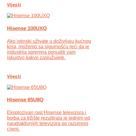
Vijesti
Hisense 100UXQ
Ako istinski uživate u doživljaju kućnog
kina, možemo sa sigurnošću reći da je
industrija spremna ponuditi vam
iskustvo kakvo zaslužujete.
Vijesti
Hisense 65U8Q
Eksplozivan rast Hisense televizora i
borba za tržište rezultirala je jednim od
najatraktivnijih televizora po razumnoj
cijeni.