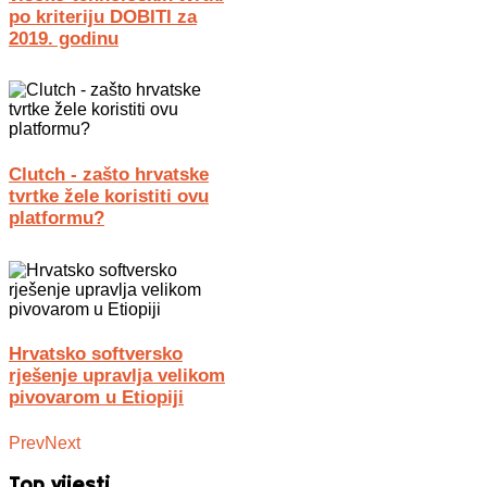
po kriteriju DOBITI za
2019. godinu
Clutch - zašto hrvatske
tvrtke žele koristiti ovu
platformu?
Hrvatsko softversko
rješenje upravlja velikom
pivovarom u Etiopiji
Prev
Next
Top vijesti