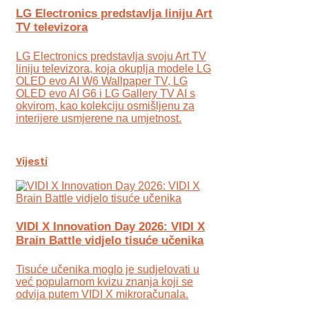
LG Electronics predstavlja liniju Art
TV televizora
LG Electronics predstavlja svoju Art TV
liniju televizora, koja okuplja modele LG
OLED evo AI W6 Wallpaper TV, LG
OLED evo AI G6 i LG Gallery TV AI s
okvirom, kao kolekciju osmišljenu za
interijere usmjerene na umjetnost.
Vijesti
VIDI X Innovation Day 2026: VIDI X
Brain Battle vidjelo tisuće učenika
Tisuće učenika moglo je sudjelovati u
već popularnom kvizu znanja koji se
odvija putem VIDI X mikroračunala.