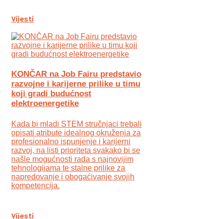
Vijesti
KONČAR na Job Fairu predstavio
razvojne i karijerne prilike u timu
koji gradi budućnost
elektroenergetike
Kada bi mladi STEM stručnjaci trebali
opisati atribute idealnog okruženja za
profesionalno ispunjenje i karijerni
razvoj, na listi prioriteta svakako bi se
našle mogućnosti rada s najnovijim
tehnologijama te stalne prilike za
napredovanje i obogaćivanje svojih
kompetencija.
Vijesti