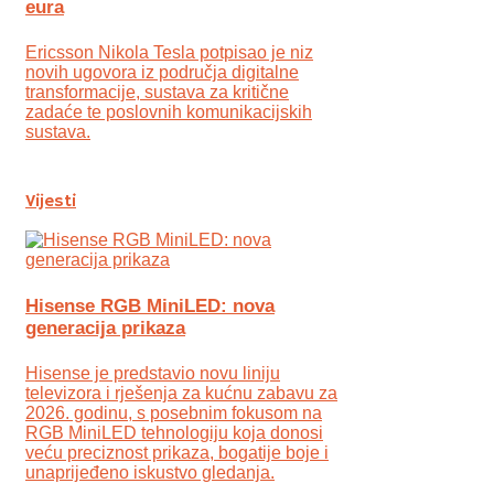
eura
Ericsson Nikola Tesla potpisao je niz
novih ugovora iz područja digitalne
transformacije, sustava za kritične
zadaće te poslovnih komunikacijskih
sustava.
Vijesti
Hisense RGB MiniLED: nova
generacija prikaza
Hisense je predstavio novu liniju
televizora i rješenja za kućnu zabavu za
2026. godinu, s posebnim fokusom na
RGB MiniLED tehnologiju koja donosi
veću preciznost prikaza, bogatije boje i
unaprijeđeno iskustvo gledanja.