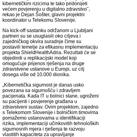
kibernetičkim rizicima te tako pridonijeti
većem povjerenju u digitalno zdravstvo",
rekao je Dejan Šošter, glavni projektni
koordinator u Telekomu Slovenije.
Na kick-off sastanku održanom u Ljubljani
partneri su se usuglasili oko ciljeva i
zajedničkog okvira suradnje čime su
postavili temelje za efikasnu implementaciju
projekta ShieldHealthAdria. Rezultati će se
objediniti u replikacijski model koji
omogućuje prijenos rješenja na druge
zdravstvene ustanove u Europi, uz cilj
dosega više od 10.000 dionika.
„Kibernetička sigurnost je danas usko
povezana sa sigurnošću i zdravljem
pacijenata. Kada IT u bolnici stane, ugroženi
su pacijenti i povjerenje građana u
zdravstveni sustav. Ovim projektom, zajedno
s Telekomom Slovenije i bolničkim timovima
pomažemo ustanovama u identifikaciji
rizika, implementaciji učinkovitih tehnoloških
sigurnosnih mjera i rješenja te razvoju
vlastitih kapaciteta za upravljanje