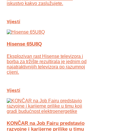
iskustvo kakvo zaslužujete.
Vijesti
Hisense 65U8Q
Eksplozivan rast Hisense televizora i
borba za tržište rezultirala je jednim od
najatraktivnijih televizora po razumnoj
cijeni.
Vijesti
KONČAR na Job Fairu predstavio
razvojne i karijerne prilike u timu