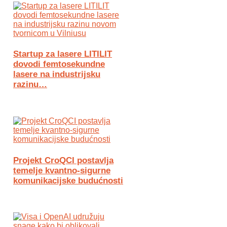
Startup za lasere LITILIT
dovodi femtosekundne
lasere na industrijsku
razinu…
Projekt CroQCI postavlja
temelje kvantno-sigurne
komunikacijske budućnosti