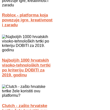
Roblox - platforma koja
povezuje igre, kreativnost
i zaradu
Najboljih 1000 hrvatskih
visoko-tehnoloških tvrtki
po kriteriju DOBITI za
2019. godinu
Clutch - zašto hrvatske