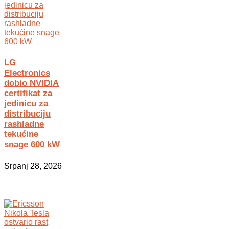
LG
Electronics
dobio NVIDIA
certifikat za
jedinicu za
distribuciju
rashladne
tekućine
snage 600 kW
Srpanj 28, 2026