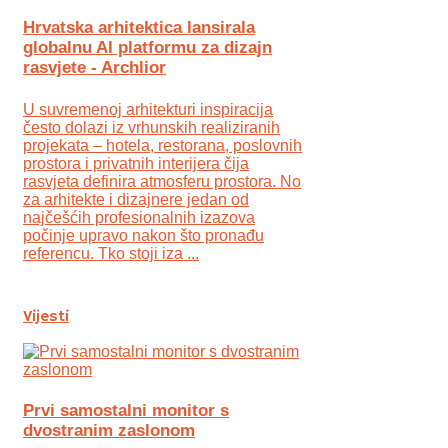
Hrvatska arhitektica lansirala
globalnu AI platformu za dizajn
rasvjete - Archlior
U suvremenoj arhitekturi inspiracija
često dolazi iz vrhunskih realiziranih
projekata – hotela, restorana, poslovnih
prostora i privatnih interijera čija
rasvjeta definira atmosferu prostora. No
za arhitekte i dizajnere jedan od
najčešćih profesionalnih izazova
počinje upravo nakon što pronađu
referencu. Tko stoji iza ...
Vijesti
Prvi samostalni monitor s
dvostranim zaslonom