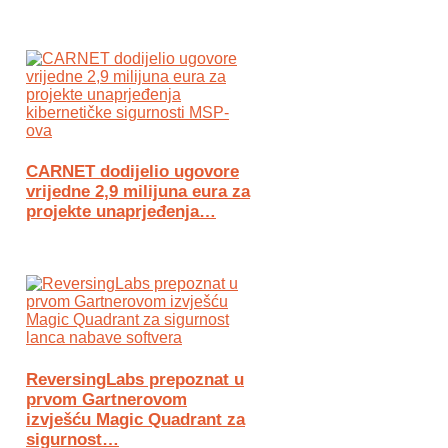
CARNET dodijelio ugovore
vrijedne 2,9 milijuna eura za
projekte unaprjeđenja…
ReversingLabs prepoznat u
prvom Gartnerovom
izvješću Magic Quadrant za
sigurnost…