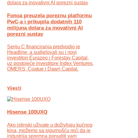
Fonoa preuzela poreznu platformu
PwC-a i prikupila dodatnih 110
milijuna dolara za inovativni AI
porezni sustav
Seriju C financiranja predvodio je
Headline, a sudjelovali su i novi
investitori Eurazeo i Forestay Capital,
uz postojeće investitore Index Ventures,
OMERS, Coatue i Dawn Capital.
Vijesti
Hisense 100UXQ
Ako istinski uživate u doživljaju kućnog
kina, možemo sa sigurnošću reći da je
industrija spremna ponuditi vam