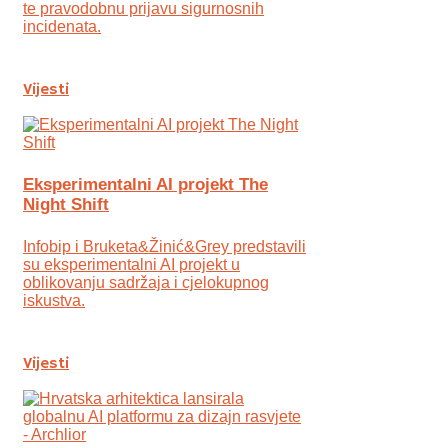
te pravodobnu prijavu sigurnosnih
incidenata.
Vijesti
Eksperimentalni AI projekt The
Night Shift
Infobip i Bruketa&Žinić&Grey predstavili
su eksperimentalni AI projekt u
oblikovanju sadržaja i cjelokupnog
iskustva.
Vijesti