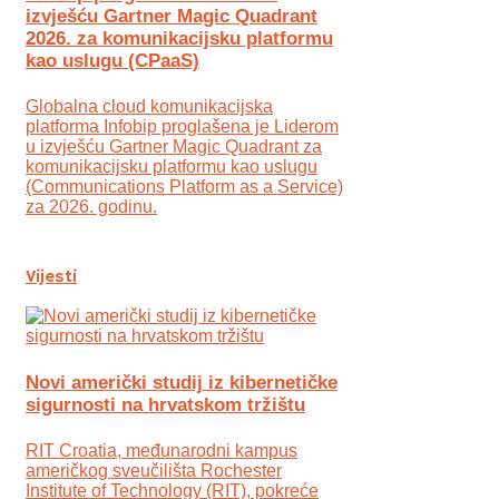
izvješću Gartner Magic Quadrant
2026. za komunikacijsku platformu
kao uslugu (CPaaS)
Globalna cloud komunikacijska
platforma Infobip proglašena je Liderom
u izvješću Gartner Magic Quadrant za
komunikacijsku platformu kao uslugu
(Communications Platform as a Service)
za 2026. godinu.
Vijesti
Novi američki studij iz kibernetičke
sigurnosti na hrvatskom tržištu
RIT Croatia, međunarodni kampus
američkog sveučilišta Rochester
Institute of Technology (RIT), pokreće