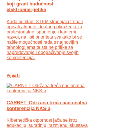
koji gradi budućnost
elektroenergetike
Kada bi mladi STEM stručnjaci trebali
opisati atribute idealnog okruženja za
profesionalno ispunjenje i karijerni
razvoj, na listi prioriteta svakako bi se
našle mogućnosti rada s najnovijim
tehnologijama te stalne prilike za
napredovanje i obogaćivanje svojih
kompetencija.
Vijesti
CARNET: Održana treća nacionalna
konferencija NKS-a
Kibernetička otpornost jača se kroz
edukaciju, suradnju, razmjenu iskustava