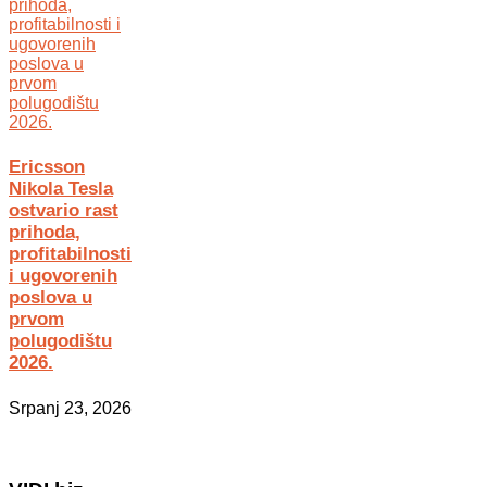
Ericsson
Nikola Tesla
ostvario rast
prihoda,
profitabilnosti
i ugovorenih
poslova u
prvom
polugodištu
2026.
Srpanj 23, 2026