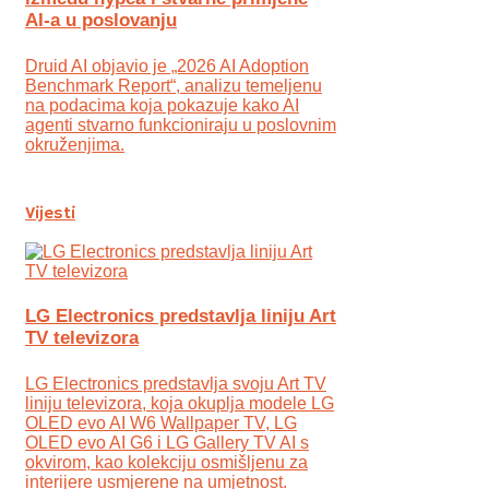
AI-a u poslovanju
Druid AI objavio je „2026 AI Adoption
Benchmark Report“, analizu temeljenu
na podacima koja pokazuje kako AI
agenti stvarno funkcioniraju u poslovnim
okruženjima.
Vijesti
LG Electronics predstavlja liniju Art
TV televizora
LG Electronics predstavlja svoju Art TV
liniju televizora, koja okuplja modele LG
OLED evo AI W6 Wallpaper TV, LG
OLED evo AI G6 i LG Gallery TV AI s
okvirom, kao kolekciju osmišljenu za
interijere usmjerene na umjetnost.