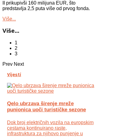
II prikupivši 160 milijuna EUR, što
predstavlja 2,5 puta više od prvog fonda.
Više...
Više...
1
2
3
Prev
Next
Vijesti
Qelo ubrzava širenje mreže
punionica uoči turističke sezone
Dok broj električnih vozila na europskim
cestama kontinuirano raste,
infrastruktura za njihovo punjenje u