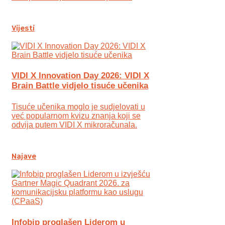
Vijesti
VIDI X Innovation Day 2026: VIDI X
Brain Battle vidjelo tisuće učenika
Tisuće učenika moglo je sudjelovati u
već popularnom kvizu znanja koji se
odvija putem VIDI X mikroračunala.
Najave
Infobip proglašen Liderom u