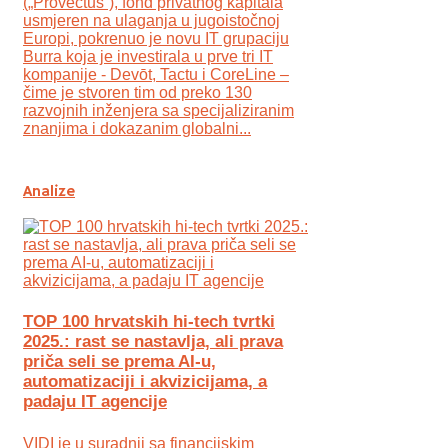
(„Provectus“), fond privatnog kapitala
usmjeren na ulaganja u jugoistočnoj
Europi, pokrenuo je novu IT grupaciju
Burra koja je investirala u prve tri IT
kompanije - Devōt, Tactu i CoreLine –
čime je stvoren tim od preko 130
razvojnih inženjera sa specijaliziranim
znanjima i dokazanim globalni...
Analize
TOP 100 hrvatskih hi-tech tvrtki
2025.: rast se nastavlja, ali prava
priča seli se prema AI-u,
automatizaciji i akvizicijama, a
padaju IT agencije
VIDI je u suradnji sa financijskim