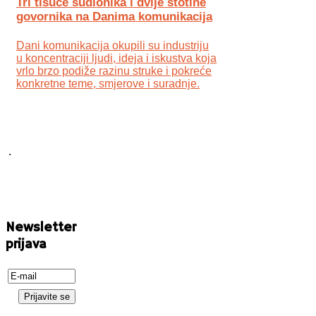
Tri tisuće sudionika i dvije stotine
govornika na Danima komunikacija
Dani komunikacija okupili su industriju
u koncentraciji ljudi, ideja i iskustva koja
vrlo brzo podiže razinu struke i pokreće
konkretne teme, smjerove i suradnje.
.
Newsletter
prijava