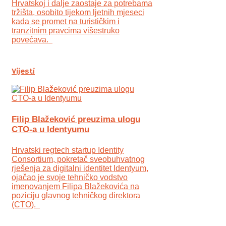
Hrvatskoj i dalje zaostaje za potrebama
tržišta, osobito tijekom ljetnih mjeseci
kada se promet na turističkim i
tranzitnim pravcima višestruko
povećava.
Vijesti
Filip Blažeković preuzima ulogu
CTO-a u Identyumu
Hrvatski regtech startup Identity
Consortium, pokretač sveobuhvatnog
rješenja za digitalni identitet Identyum,
ojаčao je svoje tehničko vodstvo
imenovanjem Filipa Blažekovića na
poziciju glavnog tehničkog direktora
(CTO).