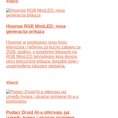
Vijesti
Hisense RGB MiniLED: nova
generacija prikaza
Hisense je predstavio novu liniju
televizora i rješenja za kućnu zabavu za
2026. godinu, s posebnim fokusom na
RGB MiniLED tehnologiju koja donosi
veću preciznost prikaza, bogatije boje i
unaprijeđeno iskustvo gledanja.
Vijesti
Podaci Druid AI-a otkrivaju jaz
između hypea i stvarne primjene