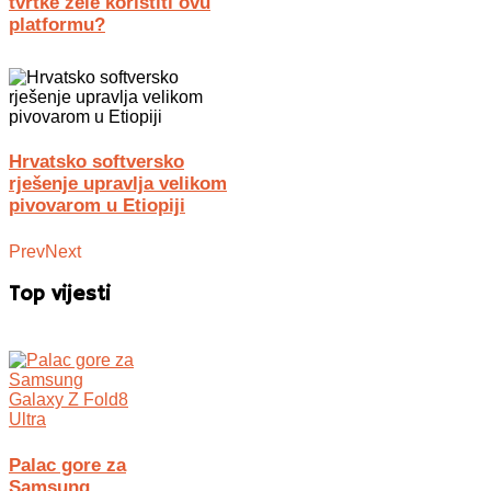
tvrtke žele koristiti ovu
platformu?
Hrvatsko softversko
rješenje upravlja velikom
pivovarom u Etiopiji
Prev
Next
Top vijesti
Palac gore za
Samsung