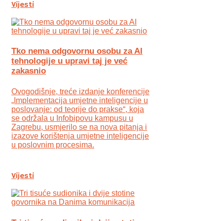
Vijesti
Tko nema odgovornu osobu za AI
tehnologije u upravi taj je već
zakasnio
Ovogodišnje, treće izdanje konferencije
„Implementacija umjetne inteligencije u
poslovanje: od teorije do prakse“, koja
se održala u Infobipovu kampusu u
Zagrebu, usmjerilo se na nova pitanja i
izazove korištenja umjetne inteligencije
u poslovnim procesima.
Vijesti