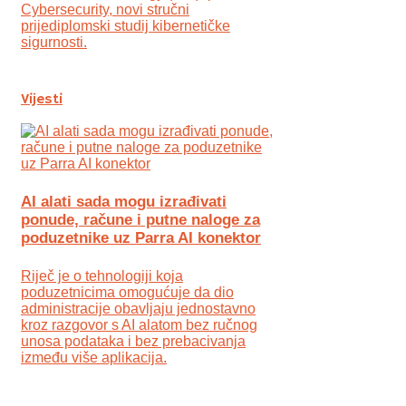
Cybersecurity, novi stručni
prijediplomski studij kibernetičke
sigurnosti.
Vijesti
AI alati sada mogu izrađivati
ponude, račune i putne naloge za
poduzetnike uz Parra AI konektor
Riječ je o tehnologiji koja
poduzetnicima omogućuje da dio
administracije obavljaju jednostavno
kroz razgovor s AI alatom bez ručnog
unosa podataka i bez prebacivanja
između više aplikacija.