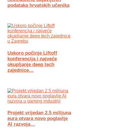
podataka hrvatskih učenika
Uskoro počinje Liftoff
konferencija i najveće
okupljanje deep tech
zajednice…
Projekt vrijedan 2,5 milijuna
eura otvara novo poglavlje
AI razvoja…