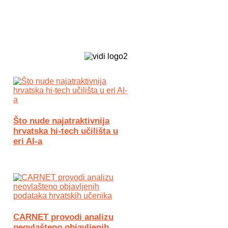
Biz Tech web portal powered by
Što nude najatraktivnija
hrvatska hi-tech učilišta u
eri AI-a
CARNET provodi analizu
neovlašteno objavljenih