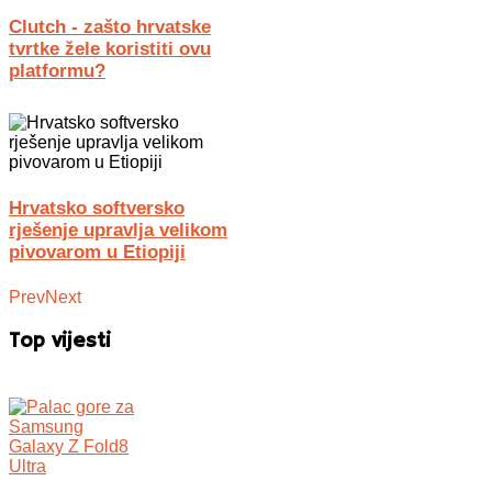
Clutch - zašto hrvatske
tvrtke žele koristiti ovu
platformu?
Hrvatsko softversko
rješenje upravlja velikom
pivovarom u Etiopiji
Prev
Next
Top vijesti