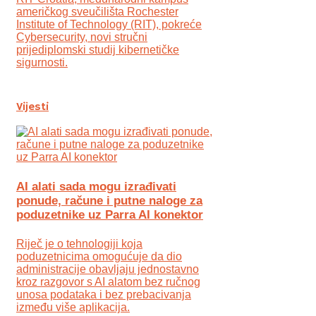
američkog sveučilišta Rochester
Institute of Technology (RIT), pokreće
Cybersecurity, novi stručni
prijediplomski studij kibernetičke
sigurnosti.
Vijesti
AI alati sada mogu izrađivati
ponude, račune i putne naloge za
poduzetnike uz Parra AI konektor
Riječ je o tehnologiji koja
poduzetnicima omogućuje da dio
administracije obavljaju jednostavno
kroz razgovor s AI alatom bez ručnog
unosa podataka i bez prebacivanja
između više aplikacija.