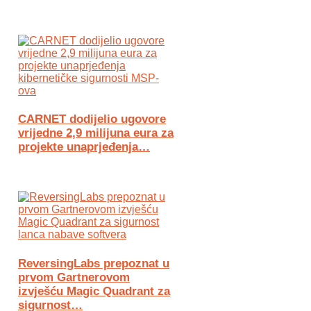
CARNET dodijelio ugovore
vrijedne 2,9 milijuna eura za
projekte unaprjeđenja…
ReversingLabs prepoznat u
prvom Gartnerovom
izvješću Magic Quadrant za
sigurnost…