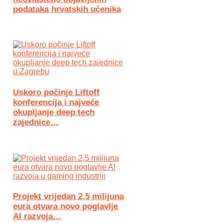
podataka hrvatskih učenika
Uskoro počinje Liftoff
konferencija i najveće
okupljanje deep tech
zajednice…
Projekt vrijedan 2,5 milijuna
eura otvara novo poglavlje
AI razvoja…