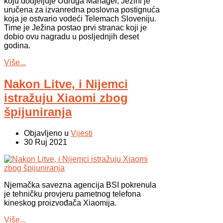
koju dodjeljuje Udruga Manager, Ježini je
uručena za izvanredna poslovna postignuća
koja je ostvario vodeći Telemach Sloveniju.
Time je Ježina postao prvi stranac koji je
dobio ovu nagradu u posljednjih deset
godina.
Više...
Nakon Litve, i Nijemci
istražuju Xiaomi zbog
špijuniranja
Objavljeno u
Vijesti
30 Ruj 2021
Njemačka savezna agencija BSI pokrenula
je tehničku provjeru pametnog telefona
kineskog proizvođača Xiaomija.
Više...