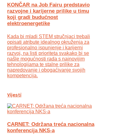
KONČAR na Job Fairu predstavio
razvojne i karijerne prilike u timu
koji gradi budućnost
elektroenergetike
Kada bi mladi STEM stručnjaci trebali
opisati atribute idealnog okruženja za
profesionalno ispunjenje i karijerni
razvoj, na listi prioriteta svakako bi se
našle mogućnosti rada s najnovijim
tehnologijama te stalne prilike za
napredovanje i obogaćivanje svojih
kompetencija.
Vijesti
CARNET: Održana treća nacionalna
konferencija NKS-a