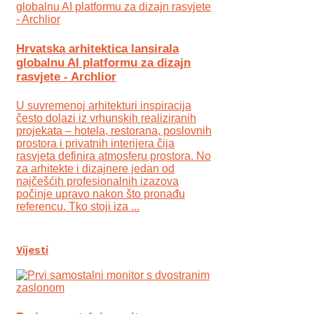
Hrvatska arhitektica lansirala
globalnu AI platformu za dizajn
rasvjete - Archlior
U suvremenoj arhitekturi inspiracija
često dolazi iz vrhunskih realiziranih
projekata – hotela, restorana, poslovnih
prostora i privatnih interijera čija
rasvjeta definira atmosferu prostora. No
za arhitekte i dizajnere jedan od
najčešćih profesionalnih izazova
počinje upravo nakon što pronađu
referencu. Tko stoji iza ...
Vijesti