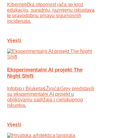
Kibernetička otpornost jača se kroz
edukaciju, suradnju, razmjenu iskustava
te pravodobnu prijavu sigurnosnih
incidenata.
Vijesti
Eksperimentalni AI projekt The
Night Shift
Infobip i Bruketa&Žinić&Grey predstavili
su eksperimentalni AI projekt u
oblikovanju sadržaja i cjelokupnog
iskustva.
Vijesti