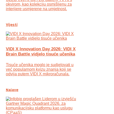
okvirom, kao kolekciju osmišljenu za
interijere usmjerene na umjetnost.
Vijesti
VIDI X Innovation Day 2026: VIDI X
Brain Battle vidjelo tisuće učenika
Tisuće učenika moglo je sudjelovati u
već popularnom kvizu znanja koji se
odvija putem VIDI X mikroračunala.
Najave