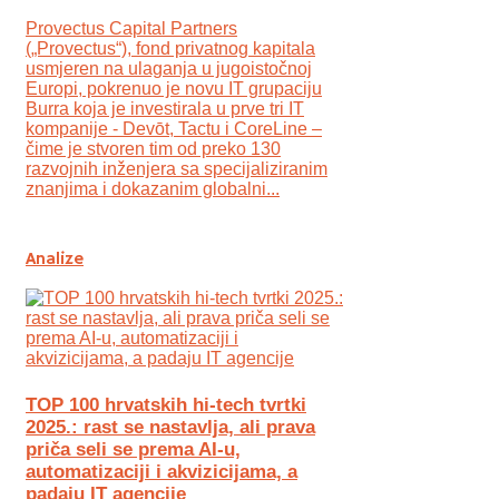
Provectus Capital Partners
(„Provectus“), fond privatnog kapitala
usmjeren na ulaganja u jugoistočnoj
Europi, pokrenuo je novu IT grupaciju
Burra koja je investirala u prve tri IT
kompanije - Devōt, Tactu i CoreLine –
čime je stvoren tim od preko 130
razvojnih inženjera sa specijaliziranim
znanjima i dokazanim globalni...
Analize
TOP 100 hrvatskih hi-tech tvrtki
2025.: rast se nastavlja, ali prava
priča seli se prema AI-u,
automatizaciji i akvizicijama, a
padaju IT agencije