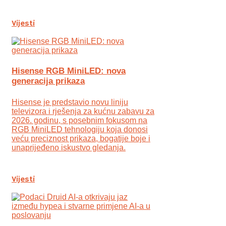
Vijesti
Hisense RGB MiniLED: nova
generacija prikaza
Hisense je predstavio novu liniju
televizora i rješenja za kućnu zabavu za
2026. godinu, s posebnim fokusom na
RGB MiniLED tehnologiju koja donosi
veću preciznost prikaza, bogatije boje i
unaprijeđeno iskustvo gledanja.
Vijesti