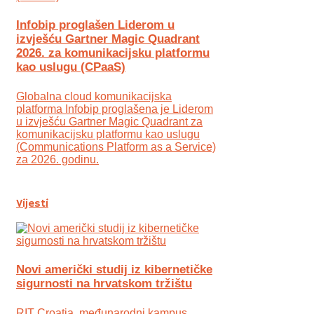
Infobip proglašen Liderom u
izvješću Gartner Magic Quadrant
2026. za komunikacijsku platformu
kao uslugu (CPaaS)
Globalna cloud komunikacijska
platforma Infobip proglašena je Liderom
u izvješću Gartner Magic Quadrant za
komunikacijsku platformu kao uslugu
(Communications Platform as a Service)
za 2026. godinu.
Vijesti
Novi američki studij iz kibernetičke
sigurnosti na hrvatskom tržištu
RIT Croatia, međunarodni kampus