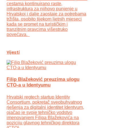
cestama kontinuirano raste,
infrastruktura za njihovo punjenje u
Hrvatskoj i dalje zaostaje za potrebama
tržišta, osobito tijekom ljetnih mjeseci
kada se promet na turističkim i
tranzitnim pravcima višestruko
povećava.
Vijesti
Filip Blažeković preuzima ulogu
CTO-a u Identyumu
Hrvatski regtech startup Identity
Consortium, pokretač sveobuhvatnog
rješenja za digitalni identitet Identyum,
ojаčao je svoje tehničko vodstvo
imenovanjem Filipa Blažekovića na
poziciju glavnog tehničkog direktora
(CTO).