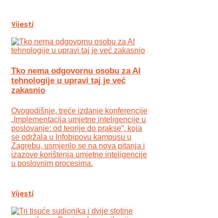
Vijesti
Tko nema odgovornu osobu za AI
tehnologije u upravi taj je već
zakasnio
Ovogodišnje, treće izdanje konferencije
„Implementacija umjetne inteligencije u
poslovanje: od teorije do prakse“, koja
se održala u Infobipovu kampusu u
Zagrebu, usmjerilo se na nova pitanja i
izazove korištenja umjetne inteligencije
u poslovnim procesima.
Vijesti