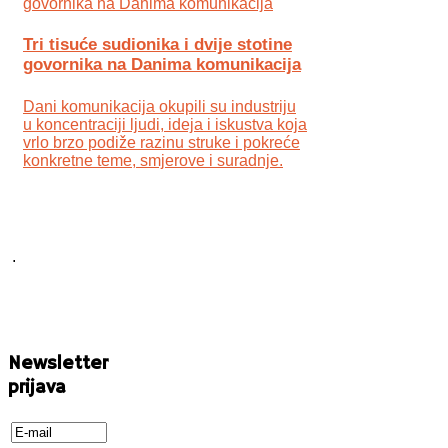
Tri tisuće sudionika i dvije stotine
govornika na Danima komunikacija
Dani komunikacija okupili su industriju
u koncentraciji ljudi, ideja i iskustva koja
vrlo brzo podiže razinu struke i pokreće
konkretne teme, smjerove i suradnje.
.
Newsletter
prijava