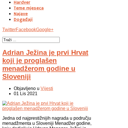
Hardver
Teme mjeseca
Najave
Događaji
Twitter
Facebook
Google+
Adrian Ježina je prvi Hrvat
koji je proglašen
menadžerom godine u
Sloveniji
Objavljeno u
Vijesti
01 Lis 2021
Jedna od najprestižnijih nagrada u području
menadžmenta u Sloveniji Menadžer godine,