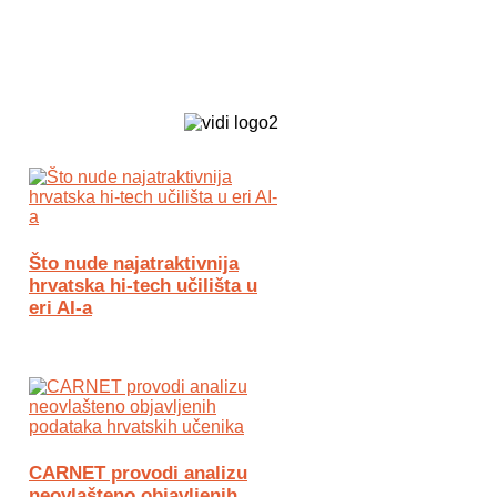
Biz Tech web portal powered by
Što nude najatraktivnija
hrvatska hi-tech učilišta u
eri AI-a
CARNET provodi analizu
neovlašteno objavljenih