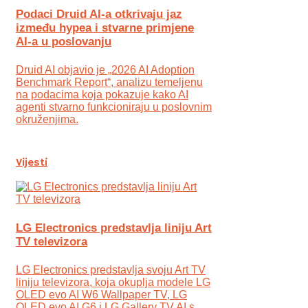
Podaci Druid AI-a otkrivaju jaz
između hypea i stvarne primjene
AI-a u poslovanju
Druid AI objavio je „2026 AI Adoption
Benchmark Report“, analizu temeljenu
na podacima koja pokazuje kako AI
agenti stvarno funkcioniraju u poslovnim
okruženjima.
Vijesti
LG Electronics predstavlja liniju Art
TV televizora
LG Electronics predstavlja svoju Art TV
liniju televizora, koja okuplja modele LG
OLED evo AI W6 Wallpaper TV, LG
OLED evo AI G6 i LG Gallery TV AI s