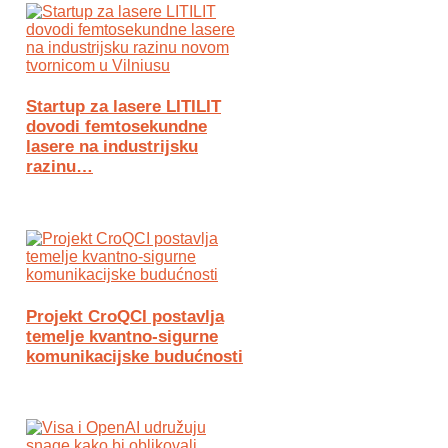
Startup za lasere LITILIT
dovodi femtosekundne
lasere na industrijsku
razinu…
Projekt CroQCI postavlja
temelje kvantno-sigurne
komunikacijske budućnosti