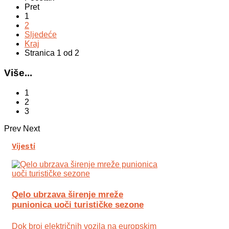
Pret
1
2
Sljedeće
Kraj
Stranica 1 od 2
Više...
1
2
3
Prev
Next
Vijesti
Qelo ubrzava širenje mreže
punionica uoči turističke sezone
Dok broj električnih vozila na europskim