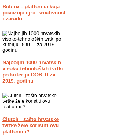
Roblox - platforma koja
povezuje igre, kreativnost
i zaradu
Najboljih 1000 hrvatskih
visoko-tehnoloških tvrtki
po kriteriju DOBITI za
2019. godinu
Clutch - zašto hrvatske
tvrtke žele koristiti ovu
platformu?