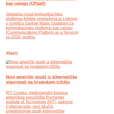
kao uslugu (CPaaS)
Globalna cloud komunikacijska
platforma Infobip proglašena je Liderom
u izvješću Gartner Magic Quadrant za
komunikacijsku platformu kao uslugu
(Communications Platform as a Service)
za 2026. godinu.
Vijesti
Novi američki studij iz kibernetičke
sigurnosti na hrvatskom tržištu
RIT Croatia, međunarodni kampus
američkog sveučilišta Rochester
Institute of Technology (RIT), pokreće
Cybersecurity, novi stručni
prijediplomski studij kibernetičke