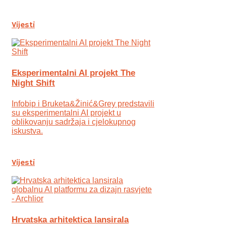
Vijesti
Eksperimentalni AI projekt The
Night Shift
Infobip i Bruketa&Žinić&Grey predstavili
su eksperimentalni AI projekt u
oblikovanju sadržaja i cjelokupnog
iskustva.
Vijesti
Hrvatska arhitektica lansirala