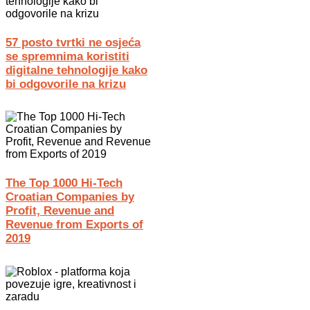
57 posto tvrtki ne osjeća
se spremnima koristiti
digitalne tehnologije kako
bi odgovorile na krizu
The Top 1000 Hi-Tech
Croatian Companies by
Profit, Revenue and
Revenue from Exports of
2019