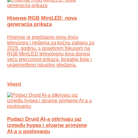
Hisense RGB MiniLED: nova
generacija prikaza
Hisense je predstavio novu liniju
televizora i rješenja za kućnu zabavu za
2026. godinu, s posebnim fokusom na
RGB MiniLED tehnologiju koja donosi
veću preciznost prikaza, bogatije boje i
unaprijeđeno iskustvo gledanja.
Vijesti
Podaci Druid AI-a otkrivaju jaz
između hypea i stvarne primjene
AI-a u poslovanju