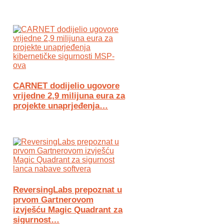
CARNET dodijelio ugovore
vrijedne 2,9 milijuna eura za
projekte unaprjeđenja…
ReversingLabs prepoznat u
prvom Gartnerovom
izvješću Magic Quadrant za
sigurnost…