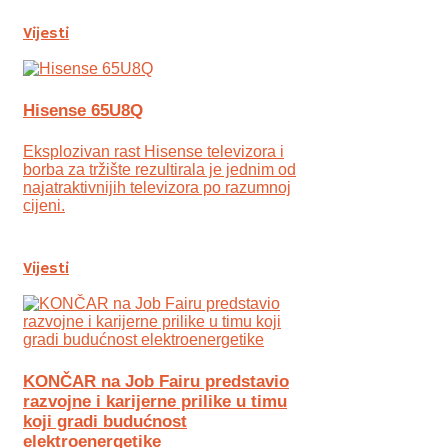
Vijesti
Hisense 65U8Q
Eksplozivan rast Hisense televizora i
borba za tržište rezultirala je jednim od
najatraktivnijih televizora po razumnoj
cijeni.
Vijesti
KONČAR na Job Fairu predstavio
razvojne i karijerne prilike u timu
koji gradi budućnost
elektroenergetike