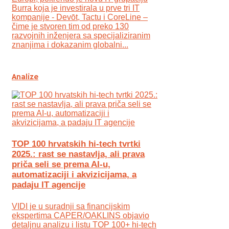
Burra koja je investirala u prve tri IT
kompanije - Devōt, Tactu i CoreLine –
čime je stvoren tim od preko 130
razvojnih inženjera sa specijaliziranim
znanjima i dokazanim globalni...
Analize
TOP 100 hrvatskih hi-tech tvrtki
2025.: rast se nastavlja, ali prava
priča seli se prema AI-u,
automatizaciji i akvizicijama, a
padaju IT agencije
VIDI je u suradnji sa financijskim
ekspertima CAPER/OAKLINS objavio
detaljnu analizu i listu TOP 100+ hi-tech