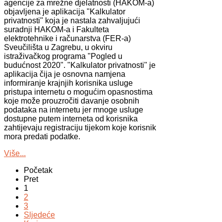
agencije za mrežne djelatnosti (HAKOM-a)
objavljena je aplikacija "Kalkulator
privatnosti" koja je nastala zahvaljujući
suradnji HAKOM-a i Fakulteta
elektrotehnike i računarstva (FER-a)
Sveučilišta u Zagrebu, u okviru
istraživačkog programa "Pogled u
budućnost 2020". "Kalkulator privatnosti" je
aplikacija čija je osnovna namjena
informiranje krajnjih korisnika usluge
pristupa internetu o mogućim opasnostima
koje može prouzročiti davanje osobnih
podataka na internetu jer mnoge usluge
dostupne putem interneta od korisnika
zahtijevaju registraciju tijekom koje korisnik
mora predati podatke.
Više...
Početak
Pret
1
2
3
Sljedeće