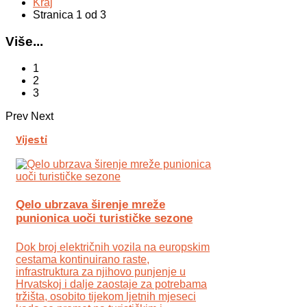
Kraj
Stranica 1 od 3
Više...
1
2
3
Prev
Next
Vijesti
Qelo ubrzava širenje mreže
punionica uoči turističke sezone
Dok broj električnih vozila na europskim
cestama kontinuirano raste,
infrastruktura za njihovo punjenje u
Hrvatskoj i dalje zaostaje za potrebama
tržišta, osobito tijekom ljetnih mjeseci