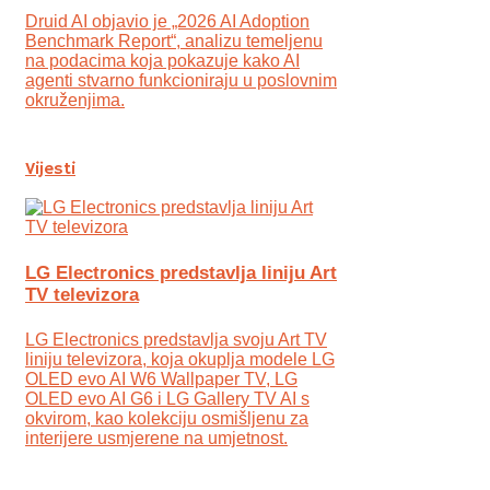
Druid AI objavio je „2026 AI Adoption
Benchmark Report“, analizu temeljenu
na podacima koja pokazuje kako AI
agenti stvarno funkcioniraju u poslovnim
okruženjima.
Vijesti
LG Electronics predstavlja liniju Art
TV televizora
LG Electronics predstavlja svoju Art TV
liniju televizora, koja okuplja modele LG
OLED evo AI W6 Wallpaper TV, LG
OLED evo AI G6 i LG Gallery TV AI s
okvirom, kao kolekciju osmišljenu za
interijere usmjerene na umjetnost.