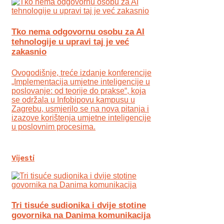
Tko nema odgovornu osobu za AI
tehnologije u upravi taj je već
zakasnio
Ovogodišnje, treće izdanje konferencije
„Implementacija umjetne inteligencije u
poslovanje: od teorije do prakse“, koja
se održala u Infobipovu kampusu u
Zagrebu, usmjerilo se na nova pitanja i
izazove korištenja umjetne inteligencije
u poslovnim procesima.
Vijesti
Tri tisuće sudionika i dvije stotine
govornika na Danima komunikacija