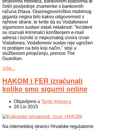
brojevima mobitela, bankovnim kodovima te
četiri posljednje znamenke s bankovnih
računa žrtava. Glasnogovorništvo mobilnog
giganta negira bilo kakvu odgovornost s
njihove strane, te tvrde da su Vodafoneovi
sigurnosni sustavi ostali netaknuti: "Incident
su izazvali kriminalci korištenjem e-mail
adresa i lozniki iz nepoznatog izvora izvan
Vodafonea. Vodafoneov sustav nije ugrožen
ni probijen na bilo koji način," stoji u
službenom priopćenju, prenosi The
Guardian.
Više...
HAKOM i FER izračunali
koliko smo sigurni online
Objavljeno u
Teme mjeseca
20 Lis 2015
Na internetskoj stranici Hrvatske regulatorne