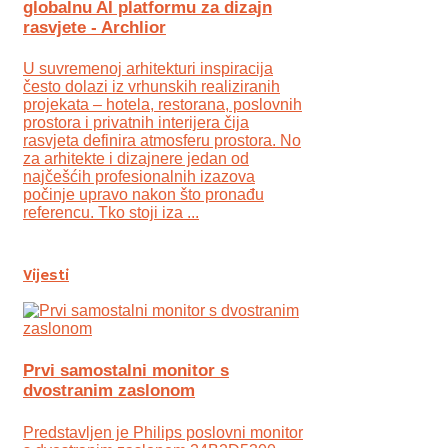
globalnu AI platformu za dizajn
rasvjete - Archlior
U suvremenoj arhitekturi inspiracija
često dolazi iz vrhunskih realiziranih
projekata – hotela, restorana, poslovnih
prostora i privatnih interijera čija
rasvjeta definira atmosferu prostora. No
za arhitekte i dizajnere jedan od
najčešćih profesionalnih izazova
počinje upravo nakon što pronađu
referencu. Tko stoji iza ...
Vijesti
Prvi samostalni monitor s
dvostranim zaslonom
Predstavljen je Philips poslovni monitor