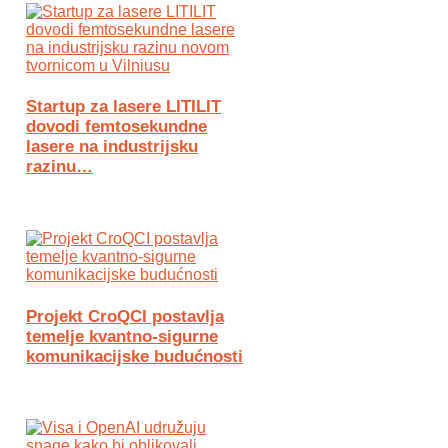
Startup za lasere LITILIT
dovodi femtosekundne
lasere na industrijsku
razinu…
Projekt CroQCI postavlja
temelje kvantno-sigurne
komunikacijske budućnosti