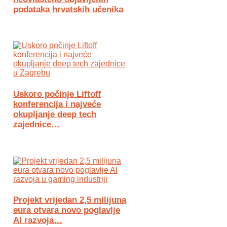
podataka hrvatskih učenika
Uskoro počinje Liftoff
konferencija i najveće
okupljanje deep tech
zajednice…
Projekt vrijedan 2,5 milijuna
eura otvara novo poglavlje
AI razvoja…