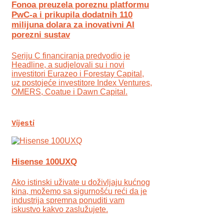
Fonoa preuzela poreznu platformu
PwC-a i prikupila dodatnih 110
milijuna dolara za inovativni AI
porezni sustav
Seriju C financiranja predvodio je
Headline, a sudjelovali su i novi
investitori Eurazeo i Forestay Capital,
uz postojeće investitore Index Ventures,
OMERS, Coatue i Dawn Capital.
Vijesti
Hisense 100UXQ
Ako istinski uživate u doživljaju kućnog
kina, možemo sa sigurnošću reći da je
industrija spremna ponuditi vam
iskustvo kakvo zaslužujete.