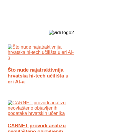
Biz Tech web portal powered by
Što nude najatraktivnija
hrvatska hi-tech učilišta u
eri AI-a
CARNET provodi analizu
neovlašteno objavljenih