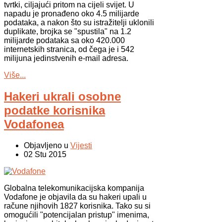
tvrtki, ciljajući pritom na cijeli svijet. U
napadu je pronađeno oko 4.5 milijarde
podataka, a nakon što su istražitelji uklonili
duplikate, brojka se "spustila" na 1.2
milijarde podataka sa oko 420.000
internetskih stranica, od čega je i 542
milijuna jedinstvenih e-mail adresa.
Više...
Hakeri ukrali osobne
podatke korisnika
Vodafonea
Objavljeno u
Vijesti
02 Stu 2015
Globalna telekomunikacijska kompanija
Vodafone je objavila da su hakeri upali u
račune njihovih 1827 korisnika. Tako su si
omogućili "potencijalan pristup" imenima,