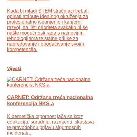
Kada bi mladi STEM stručnjaci trebali
opisati atribute idealnog okruženja za
profesionalno ispunjenje i karijerni
razvoj, na listi prioriteta svakako bi se
našle mogućnosti rada s najnovijim
tehnologijama te stalne prilike za
napredovanje i obogaćivanje svojih
kompetencija.
Vijesti
CARNET: Održana treća nacionalna
konferencija NKS-a
Kibernetička otpornost jača se kroz
edukaciju, suradnju, razmjenu iskustava
te pravodobnu prijavu sigurnosnih
incidenata.