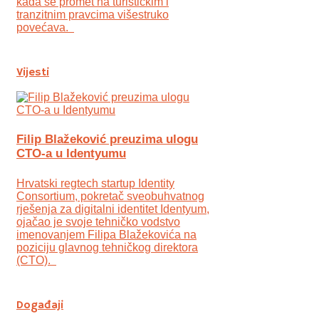
kada se promet na turističkim i
tranzitnim pravcima višestruko
povećava.
Vijesti
Filip Blažeković preuzima ulogu
CTO-a u Identyumu
Hrvatski regtech startup Identity
Consortium, pokretač sveobuhvatnog
rješenja za digitalni identitet Identyum,
ojаčao je svoje tehničko vodstvo
imenovanjem Filipa Blažekovića na
poziciju glavnog tehničkog direktora
(CTO).
Događaji