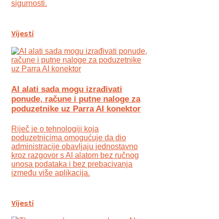
sigurnosti.
Vijesti
AI alati sada mogu izrađivati
ponude, račune i putne naloge za
poduzetnike uz Parra AI konektor
Riječ je o tehnologiji koja
poduzetnicima omogućuje da dio
administracije obavljaju jednostavno
kroz razgovor s AI alatom bez ručnog
unosa podataka i bez prebacivanja
između više aplikacija.
Vijesti