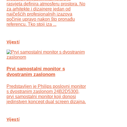
rasvjeta definira atmosferu prostora. No
za arhitekte i dizajnere jedan od
najčešćih profesionalnih izazova
počinje upravo nakon što pronađu
referencu. Tko stoji iza ...
Vijesti
Prvi samostalni monitor s
dvostranim zaslonom
Predstavljen je Philips poslovni monitor
s dvostranim zaslonom 24B2D5300,
prvi samostalni monitor koji donosi
jedinstven koncept dual screen dizajna.
Vijesti