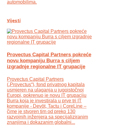
automobilima.
Vijesti
Provectus Capital Partners pokreće
novu kompaniju Burra s ciljem
izgradnje regionalne IT grupacije
Provectus Capital Partners
(„Provectus“), fond privatnog kapitala
usmjeren na ulaganja u jugoistočnoj
Europi, pokrenuo je novu IT grupaciju
Burra koja je investirala u prve tri IT
kompanije - Devōt, Tactu i CoreLine –
čime je stvoren tim od preko 130
razvojnih inženjera sa specijaliziranim
znanjima i dokazanim globalni...