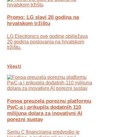
Promo: LG slavi 20 godina na
hrvatskom tržištu
LG Electronics ove godine obilježava
20 godina poslovanja na hrvatskom
tržištu.
Vijesti
Fonoa preuzela poreznu platformu
PwC-a i prikupila dodatnih 110
milijuna dolara za inovativni AI
porezni sustav
Seriju C financiranja predvodio je