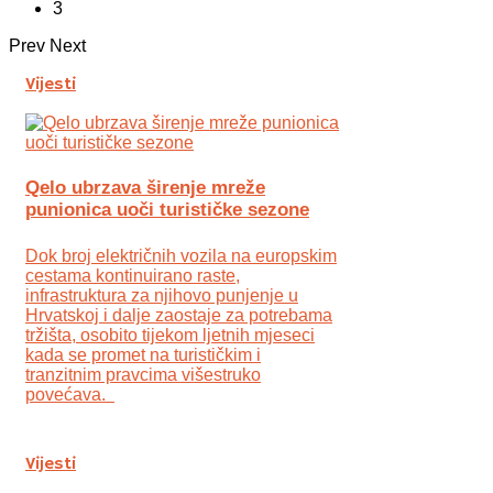
3
Prev
Next
Vijesti
Qelo ubrzava širenje mreže
punionica uoči turističke sezone
Dok broj električnih vozila na europskim
cestama kontinuirano raste,
infrastruktura za njihovo punjenje u
Hrvatskoj i dalje zaostaje za potrebama
tržišta, osobito tijekom ljetnih mjeseci
kada se promet na turističkim i
tranzitnim pravcima višestruko
povećava.
Vijesti