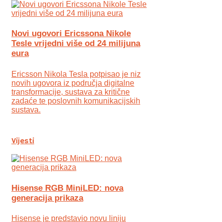
Novi ugovori Ericssona Nikole
Tesle vrijedni više od 24 milijuna
eura
Ericsson Nikola Tesla potpisao je niz
novih ugovora iz područja digitalne
transformacije, sustava za kritične
zadaće te poslovnih komunikacijskih
sustava.
Vijesti
Hisense RGB MiniLED: nova
generacija prikaza
Hisense je predstavio novu liniju