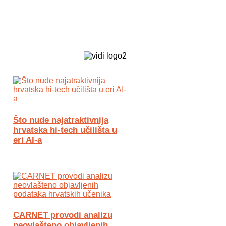
Biz Tech web portal powered by
Što nude najatraktivnija
hrvatska hi-tech učilišta u
eri AI-a
CARNET provodi analizu
neovlašteno objavljenih