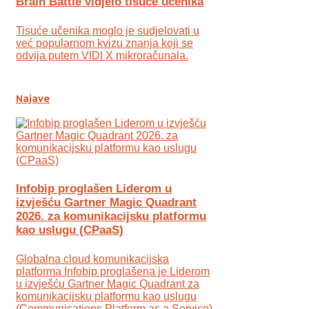
Brain Battle vidjelo tisuće učenika
Tisuće učenika moglo je sudjelovati u
već popularnom kvizu znanja koji se
odvija putem VIDI X mikroračunala.
Najave
Infobip proglašen Liderom u
izvješću Gartner Magic Quadrant
2026. za komunikacijsku platformu
kao uslugu (CPaaS)
Globalna cloud komunikacijska
platforma Infobip proglašena je Liderom
u izvješću Gartner Magic Quadrant za
komunikacijsku platformu kao uslugu
(Communications Platform as a Service)