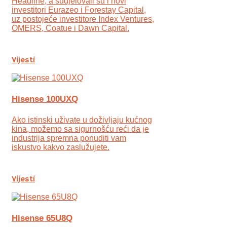
Headline, a sudjelovali su i novi
investitori Eurazeo i Forestay Capital,
uz postojeće investitore Index Ventures,
OMERS, Coatue i Dawn Capital.
Vijesti
Hisense 100UXQ
Ako istinski uživate u doživljaju kućnog
kina, možemo sa sigurnošću reći da je
industrija spremna ponuditi vam
iskustvo kakvo zaslužujete.
Vijesti
Hisense 65U8Q