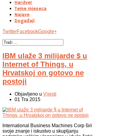
Hardver
Teme mjeseca
Najave
Događaji
Twitter
Facebook
Google+
IBM ulaže 3 milijarde $ u
Internet of Things, u
Hrvatskoj on gotovo ne
postoji
Objavljeno u
Vijesti
01 Tra 2015
International Business Machines Corp širi
svoje znanje i iskustvo u skupljanju