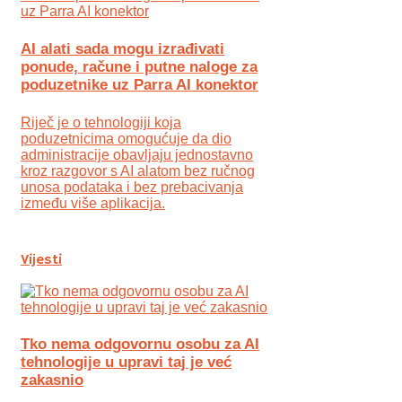
AI alati sada mogu izrađivati
ponude, račune i putne naloge za
poduzetnike uz Parra AI konektor
Riječ je o tehnologiji koja
poduzetnicima omogućuje da dio
administracije obavljaju jednostavno
kroz razgovor s AI alatom bez ručnog
unosa podataka i bez prebacivanja
između više aplikacija.
Vijesti
Tko nema odgovornu osobu za AI
tehnologije u upravi taj je već
zakasnio