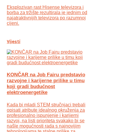
Eksplozivan rast Hisense televizora i
borba za tržište rezultirala je jednim od
najatraktivnijih televizora po razumnoj
cijeni.
Vijesti
KONČAR na Job Fairu predstavio
razvojne i karijerne prilike u timu
koji gradi budućnost
elektroenergetike
Kada bi mladi STEM stručnjaci trebali
opisati atribute idealnog okruženja za
profesionalno ispunjenje i karijerni
razvoj, na listi prioriteta svakako bi se
našle mogućnosti rada s najnovijim
tehnologijama te stalne prilike za