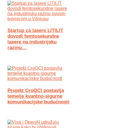
Startup za lasere LITILIT
dovodi femtosekundne
lasere na industrijsku
razinu…
Projekt CroQCI postavlja
temelje kvantno-sigurne
komunikacijske budućnosti