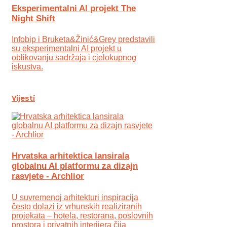
Eksperimentalni AI projekt The
Night Shift
Infobip i Bruketa&Žinić&Grey predstavili
su eksperimentalni AI projekt u
oblikovanju sadržaja i cjelokupnog
iskustva.
Vijesti
Hrvatska arhitektica lansirala
globalnu AI platformu za dizajn
rasvjete - Archlior
U suvremenoj arhitekturi inspiracija
često dolazi iz vrhunskih realiziranih
projekata – hotela, restorana, poslovnih
prostora i privatnih interijera čija