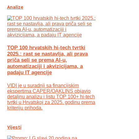
Analize
TOP 100 hrvatskih hi-tech tvrtki
2025.: rast se nastavlja, ali prava
priča seli se prema AI-u,
automatizaciji i akvizicijama, a
padaju IT agencije
VIDI je u suradnji sa financijskim
ekspertima CAPER/OAKLINS objavio
detaljnu analizu i listu TOP 100+ hi-tech
tvrtki u Hrvatskoj za 2025. godinu prema
kriteriju prihoda.
Vijesti