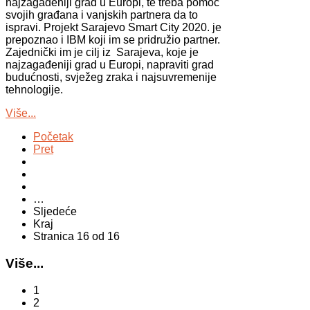
najzagađeniji grad u Europi, te treba pomoć
svojih građana i vanjskih partnera da to
ispravi. Projekt Sarajevo Smart City 2020. je
prepoznao i IBM koji im se pridružio partner.
Zajednički im je cilj iz Sarajeva, koje je
najzagađeniji grad u Europi, napraviti grad
budućnosti, svježeg zraka i najsuvremenije
tehnologije.
Više...
Početak
Pret
…
Sljedeće
Kraj
Stranica 16 od 16
Više...
1
2