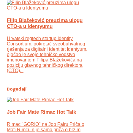
Filip Blažeković preuzima ulogu
CTO-a u Identyumu
Hrvatski regtech startup Identity
Consortium, pokretač sveobuhvatnog
rješenja za digitalni identitet Identyum,
ojаčao je svoje tehničko vodstvo
imenovanjem Filipa Blažekovića na
poziciju glavnog tehničkog direktora
(CTO).
Događaji
Job Fair Mate Rimac Hot Talk
Rimac "GORIO" na Job Fairu Priča o
Mati Rimcu nije samo priča o brzim