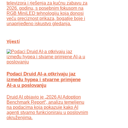
televizora i rješenja za kućnu zabavu za
2026. godinu, s posebnim fokusom na
RGB MiniLED tehnologiju koja donosi
veću preciznost prikaza, bogatije boje i
unaprijeđeno iskustvo gledanja.
Vijesti
Podaci Druid AI-a otkrivaju jaz
između hypea i stvarne primjene
AI-a u poslovanju
Druid AI objavio je „2026 AI Adoption
Benchmark Report“, analizu temeljenu
na podacima koja pokazuje kako AI
agenti stvarno funkcioniraju u poslovnim
okruženjima.