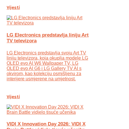
Vijesti
LG Electronics predstavlja liniju Art
TV televizora
LG Electronics predstavlja svoju Art TV
liniju televizora, koja okuplja modele LG
OLED evo AI W6 Wallpaper TV, LG
OLED evo AI G6 i LG Gallery TV AI s
okvirom, kao kolekciju osmišljenu za
interijere usmjerene na umjetnost.
Vijesti
VIDI X Innovation Day 2026: VIDI X