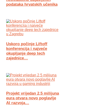
podataka hrvatskih učenika
Uskoro počinje Liftoff
konferencija i najveće
okupljanje deep tech
zajednice…
Projekt vrijedan 2,5 milijuna
eura otvara novo poglavlje
AI razvoja…