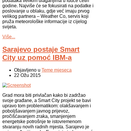
podataka velikim ulaganjima u iduće četiri
godine. Najviše će se fokusirati na podatke i
poslovanje u oblaku, gdje već imaju prvog
velikog partnera – Weather Co, servis koji
pruža meteorološke informacije iz cijelog
svijeta.
Više...
Sarajevo postaje Smart
City uz pomoć IBM-a
Objavljeno u
Teme mjeseca
22 Ožu 2015
Grad mora biti privlačan kako bi zadržao
svoje građane, a Smart City projekt se bavi
upravo tom problematikom: olakšavanjem i
poboljšavanjem javnog prijevoz,
pročišćavanjem zraka, smanjenjem
energetske potrošnje te istovremenom
stvaranju novih radnih mjesta. Sarajevo je