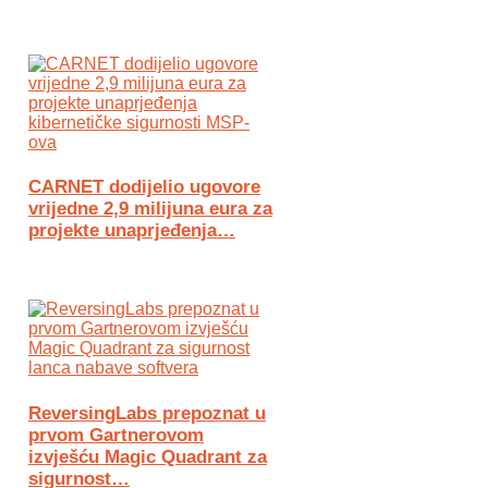
CARNET dodijelio ugovore
vrijedne 2,9 milijuna eura za
projekte unaprjeđenja…
ReversingLabs prepoznat u
prvom Gartnerovom
izvješću Magic Quadrant za
sigurnost…