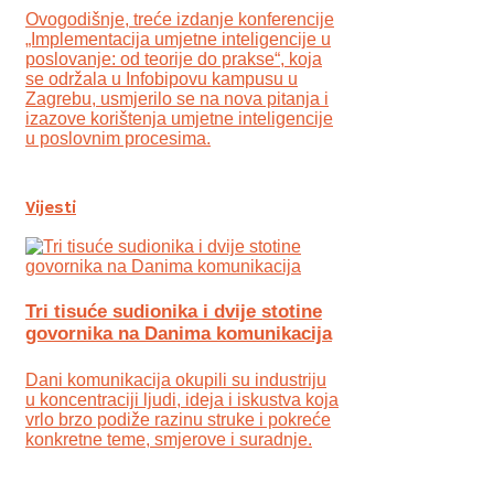
Ovogodišnje, treće izdanje konferencije
„Implementacija umjetne inteligencije u
poslovanje: od teorije do prakse“, koja
se održala u Infobipovu kampusu u
Zagrebu, usmjerilo se na nova pitanja i
izazove korištenja umjetne inteligencije
u poslovnim procesima.
Vijesti
Tri tisuće sudionika i dvije stotine
govornika na Danima komunikacija
Dani komunikacija okupili su industriju
u koncentraciji ljudi, ideja i iskustva koja
vrlo brzo podiže razinu struke i pokreće
konkretne teme, smjerove i suradnje.