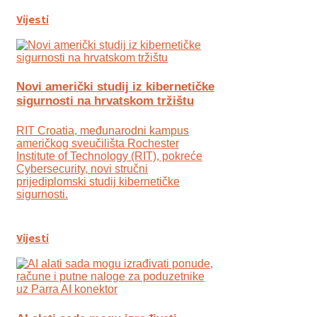
Vijesti
Novi američki studij iz kibernetičke
sigurnosti na hrvatskom tržištu
RIT Croatia, međunarodni kampus
američkog sveučilišta Rochester
Institute of Technology (RIT), pokreće
Cybersecurity, novi stručni
prijediplomski studij kibernetičke
sigurnosti.
Vijesti