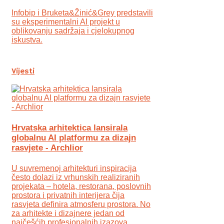
Infobip i Bruketa&Žinić&Grey predstavili
su eksperimentalni AI projekt u
oblikovanju sadržaja i cjelokupnog
iskustva.
Vijesti
Hrvatska arhitektica lansirala
globalnu AI platformu za dizajn
rasvjete - Archlior
U suvremenoj arhitekturi inspiracija
često dolazi iz vrhunskih realiziranih
projekata – hotela, restorana, poslovnih
prostora i privatnih interijera čija
rasvjeta definira atmosferu prostora. No
za arhitekte i dizajnere jedan od
najčešćih profesionalnih izazova