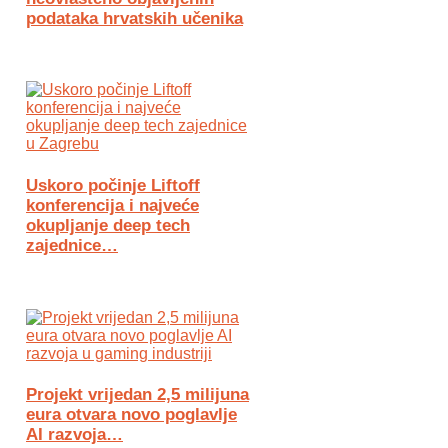
podataka hrvatskih učenika
Uskoro počinje Liftoff
konferencija i najveće
okupljanje deep tech
zajednice…
Projekt vrijedan 2,5 milijuna
eura otvara novo poglavlje
AI razvoja…