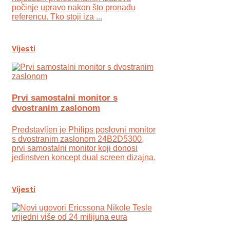
počinje upravo nakon što pronađu
referencu. Tko stoji iza ...
Vijesti
Prvi samostalni monitor s
dvostranim zaslonom
Predstavljen je Philips poslovni monitor
s dvostranim zaslonom 24B2D5300,
prvi samostalni monitor koji donosi
jedinstven koncept dual screen dizajna.
Vijesti