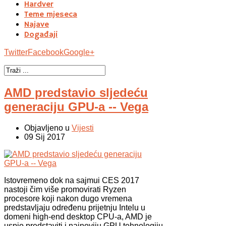
Hardver
Teme mjeseca
Najave
Događaji
Twitter
Facebook
Google+
AMD predstavio sljedeću
generaciju GPU-a -- Vega
Objavljeno u
Vijesti
09 Sij 2017
Istovremeno dok na sajmui CES 2017
nastoji čim više promovirati Ryzen
procesore koji nakon dugo vremena
predstavljaju određenu prijetnju Intelu u
domeni high-end desktop CPU-a, AMD je
uspio predstaviti i najnoviju GPU tehnologiju