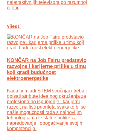
najatraktivnijih televizora po razumnoj
cijeni.
Vijesti
KONČAR na Job Fairu predstavio
razvojne i karijerne prilike u timu
koji gradi budućnost
elektroenergetike
Kada bi mladi STEM stručnjaci trebali
opisati atribute idealnog okruženja za
profesionalno ispunjenje i karijerni
razvoj, na listi prioriteta svakako bi se
našle mogućnosti rada s najnovijim
tehnologijama te stalne prilike za
napredovanje i obogaćivanje svojih
kompetencija.