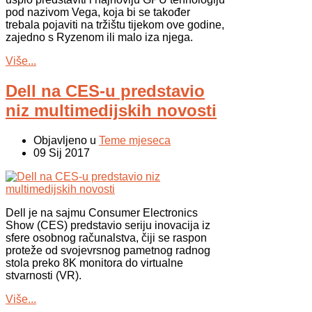
pod nazivom Vega, koja bi se također
trebala pojaviti na tržištu tijekom ove godine,
zajedno s Ryzenom ili malo iza njega.
Više...
Dell na CES-u predstavio
niz multimedijskih novosti
Objavljeno u
Teme mjeseca
09 Sij 2017
Dell je na sajmu Consumer Electronics
Show (CES) predstavio seriju inovacija iz
sfere osobnog računalstva, čiji se raspon
proteže od svojevrsnog pametnog radnog
stola preko 8K monitora do virtualne
stvarnosti (VR).
Više...