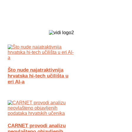
Biz Tech web portal powered by
Što nude najatraktivnija
hrvatska hi-tech učilišta u
eri AI-a
CARNET provodi analizu
neovlašteno objavljenih