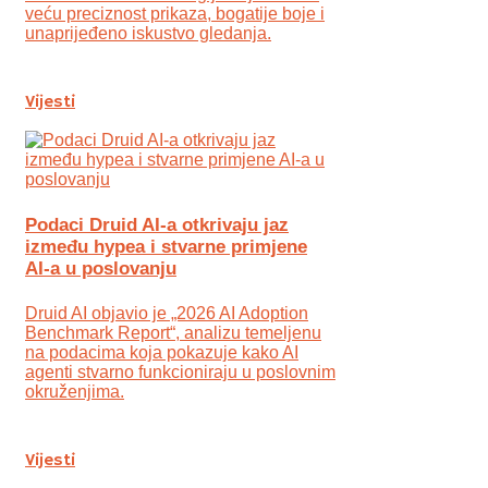
veću preciznost prikaza, bogatije boje i
unaprijeđeno iskustvo gledanja.
Vijesti
Podaci Druid AI-a otkrivaju jaz
između hypea i stvarne primjene
AI-a u poslovanju
Druid AI objavio je „2026 AI Adoption
Benchmark Report“, analizu temeljenu
na podacima koja pokazuje kako AI
agenti stvarno funkcioniraju u poslovnim
okruženjima.
Vijesti