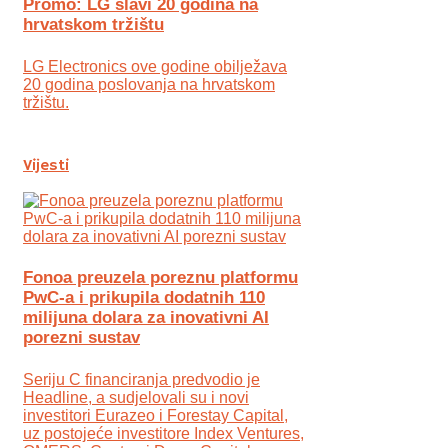
Promo: LG slavi 20 godina na
hrvatskom tržištu
LG Electronics ove godine obilježava
20 godina poslovanja na hrvatskom
tržištu.
Vijesti
Fonoa preuzela poreznu platformu
PwC-a i prikupila dodatnih 110
milijuna dolara za inovativni AI
porezni sustav
Seriju C financiranja predvodio je
Headline, a sudjelovali su i novi
investitori Eurazeo i Forestay Capital,
uz postojeće investitore Index Ventures,