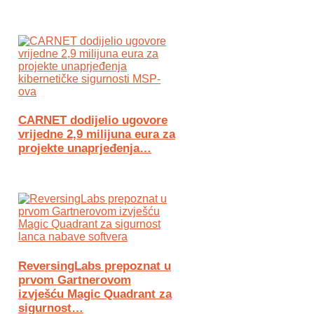
CARNET dodijelio ugovore
vrijedne 2,9 milijuna eura za
projekte unaprjeđenja…
ReversingLabs prepoznat u
prvom Gartnerovom
izvješću Magic Quadrant za
sigurnost…