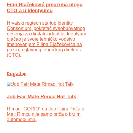
Filip Blažeković preuzima ulogu
CTO-a u Identyumu
Hrvatski regtech startup Identity
Consortium, pokretač sveobuhvatnog
rješenja za digitalni identitet Identyum,
ojаčao je svoje tehničko vodstvo
imenovanjem Filipa Blažekovića na
poziciju glavnog tehničkog direktora
(CTO).
Događaji
Job Fair Mate Rimac Hot Talk
Rimac "GORIO" na Job Fairu Priča o
Mati Rimcu nije samo priča o brzim
automobilima.