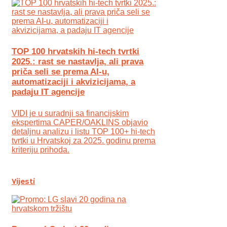
TOP 100 hrvatskih hi-tech tvrtki
2025.: rast se nastavlja, ali prava
priča seli se prema AI-u,
automatizaciji i akvizicijama, a
padaju IT agencije
VIDI je u suradnji sa financijskim
ekspertima CAPER/OAKLINS objavio
detaljnu analizu i listu TOP 100+ hi-tech
tvrtki u Hrvatskoj za 2025. godinu prema
kriteriju prihoda.
Vijesti