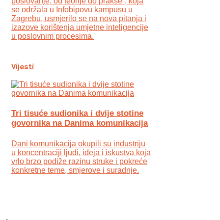
poslovanje: od teorije do prakse“, koja
se održala u Infobipovu kampusu u
Zagrebu, usmjerilo se na nova pitanja i
izazove korištenja umjetne inteligencije
u poslovnim procesima.
Vijesti
Tri tisuće sudionika i dvije stotine
govornika na Danima komunikacija
Dani komunikacija okupili su industriju
u koncentraciji ljudi, ideja i iskustva koja
vrlo brzo podiže razinu struke i pokreće
konkretne teme, smjerove i suradnje.
.