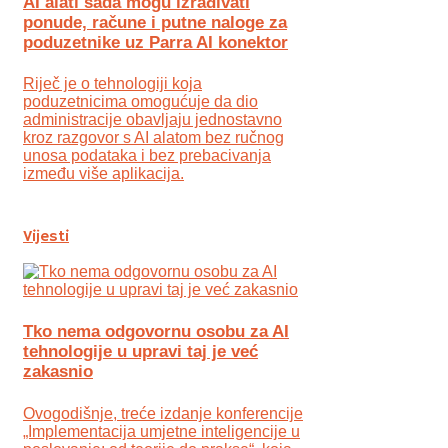
AI alati sada mogu izrađivati
ponude, račune i putne naloge za
poduzetnike uz Parra AI konektor
Riječ je o tehnologiji koja
poduzetnicima omogućuje da dio
administracije obavljaju jednostavno
kroz razgovor s AI alatom bez ručnog
unosa podataka i bez prebacivanja
između više aplikacija.
Vijesti
Tko nema odgovornu osobu za AI
tehnologije u upravi taj je već
zakasnio
Ovogodišnje, treće izdanje konferencije
„Implementacija umjetne inteligencije u