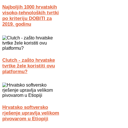
Najboljih 1000 hrvatskih
visoko-tehnoloških tvrtki
po kriteriju DOBITI za
2019. godinu
Clutch - zašto hrvatske
tvrtke žele koristiti ovu
platformu?
Hrvatsko softversko
rješenje upravlja velikom
pivovarom u Etiopiji