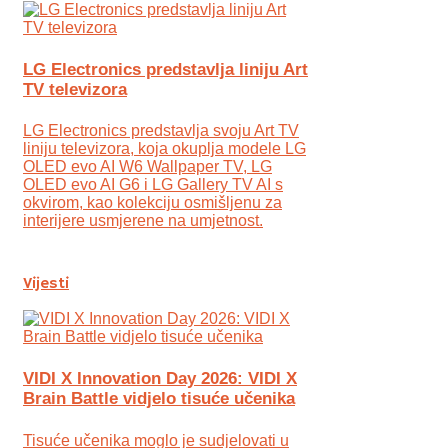
LG Electronics predstavlja liniju Art
TV televizora
LG Electronics predstavlja svoju Art TV
liniju televizora, koja okuplja modele LG
OLED evo AI W6 Wallpaper TV, LG
OLED evo AI G6 i LG Gallery TV AI s
okvirom, kao kolekciju osmišljenu za
interijere usmjerene na umjetnost.
Vijesti
VIDI X Innovation Day 2026: VIDI X
Brain Battle vidjelo tisuće učenika
Tisuće učenika moglo je sudjelovati u