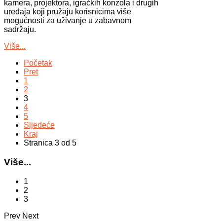
kamera, projektora, igračkih konzola i drugih
uređaja koji pružaju korisnicima više
mogućnosti za uživanje u zabavnom
sadržaju.
Više...
Početak
Pret
1
2
3
4
5
Sljedeće
Kraj
Stranica 3 od 5
Više...
1
2
3
Prev
Next