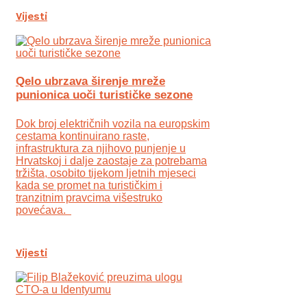
Vijesti
Qelo ubrzava širenje mreže
punionica uoči turističke sezone
Dok broj električnih vozila na europskim
cestama kontinuirano raste,
infrastruktura za njihovo punjenje u
Hrvatskoj i dalje zaostaje za potrebama
tržišta, osobito tijekom ljetnih mjeseci
kada se promet na turističkim i
tranzitnim pravcima višestruko
povećava.
Vijesti