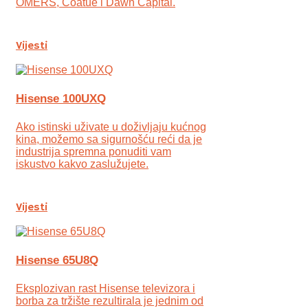
OMERS, Coatue i Dawn Capital.
Vijesti
Hisense 100UXQ
Ako istinski uživate u doživljaju kućnog
kina, možemo sa sigurnošću reći da je
industrija spremna ponuditi vam
iskustvo kakvo zaslužujete.
Vijesti
Hisense 65U8Q
Eksplozivan rast Hisense televizora i
borba za tržište rezultirala je jednim od