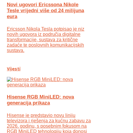
Novi ugovori Ericssona Nikole
Tesle vrijedni više od 24 milijuna
eura
Ericsson Nikola Tesla potpisao je niz
novih ugovora iz područja digitalne
transformacije, sustava za kritične
zadaće te poslovnih komunikacijskih
sustava.
Vijesti
Hisense RGB MiniLED: nova
generacija prikaza
Hisense je predstavio novu liniju
televizora i rješenja za kućnu zabavu za
2026. godinu, s posebnim fokusom na
RGB MiniLED tehnologiju koja donosi