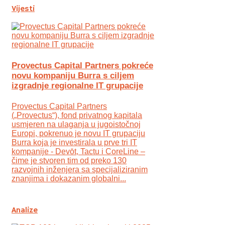
Vijesti
Provectus Capital Partners pokreće
novu kompaniju Burra s ciljem
izgradnje regionalne IT grupacije
Provectus Capital Partners
(„Provectus“), fond privatnog kapitala
usmjeren na ulaganja u jugoistočnoj
Europi, pokrenuo je novu IT grupaciju
Burra koja je investirala u prve tri IT
kompanije - Devōt, Tactu i CoreLine –
čime je stvoren tim od preko 130
razvojnih inženjera sa specijaliziranim
znanjima i dokazanim globalni...
Analize