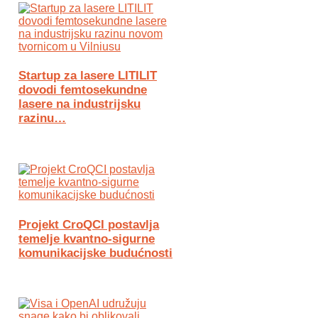
Startup za lasere LITILIT
dovodi femtosekundne
lasere na industrijsku
razinu…
Projekt CroQCI postavlja
temelje kvantno-sigurne
komunikacijske budućnosti