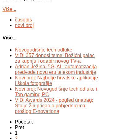
Više...
časopis
novi broj
Više...
Novogodišnje tech odluke
VIDI 357 donosi teme: Božićni palac
za kupnju i odabir novog TV-a
Adrian Ježina: 5G, AI i automatizacija
predvode novu eru telekom industrije
Novi broj: Najbolje hrvatske aplikacije
i škola fotografije
Novi broj: Novogodišnje tech odluke i
Top gaming PC
VIDI Awards 2024 - pogled unatrag:
Što je žiri pričao o pobjednicima
prošlog E-novationa
Početak
Pret
1
2