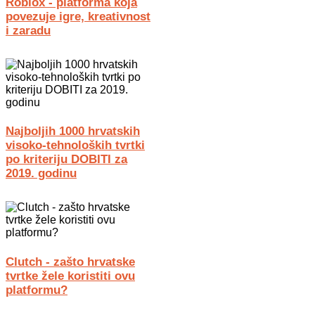
Roblox - platforma koja
povezuje igre, kreativnost
i zaradu
Najboljih 1000 hrvatskih
visoko-tehnoloških tvrtki
po kriteriju DOBITI za
2019. godinu
Clutch - zašto hrvatske
tvrtke žele koristiti ovu
platformu?