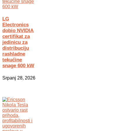
LG
Electronics
dobio NVIDIA
certifikat za
jedinicu za
distribuciju
rashladne
tekućine
snage 600 kW
Srpanj 28, 2026