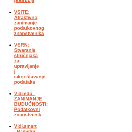
područje
VSITE:
Atraktivno
zanimanje
podatkovnog
znanstvenika
VERN:
Stvaranje
stručnjaka
za
upravljanje
i
iskorištavanje
podataka
Vidi.edu -
ZANIMANJE
BUDUĆNOSTI:
Podatkovni
znanstvenik
Vidi.smart
- Pametni