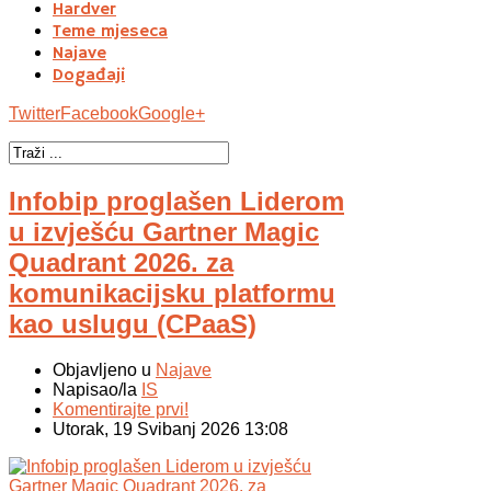
Hardver
Teme mjeseca
Najave
Događaji
Twitter
Facebook
Google+
Infobip proglašen Liderom
u izvješću Gartner Magic
Quadrant 2026. za
komunikacijsku platformu
kao uslugu (CPaaS)
Objavljeno u
Najave
Napisao/la
IS
Komentirajte prvi!
Utorak, 19 Svibanj 2026 13:08