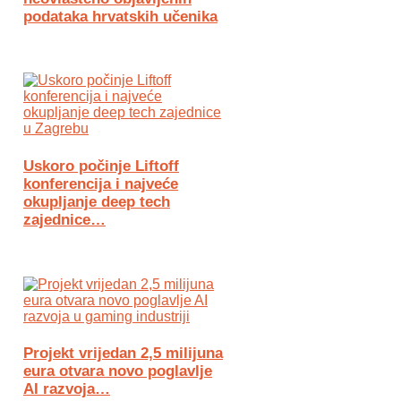
podataka hrvatskih učenika
Uskoro počinje Liftoff
konferencija i najveće
okupljanje deep tech
zajednice…
Projekt vrijedan 2,5 milijuna
eura otvara novo poglavlje
AI razvoja…