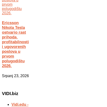
Ericsson
Nikola Tesla
ostvario rast
prihoda,
profitabilnosti
i ugovorenih
poslova u
prvom
polugodištu
2026.
Srpanj 23, 2026
VIDI.biz
Vidi.edu -