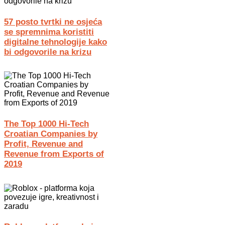
57 posto tvrtki ne osjeća
se spremnima koristiti
digitalne tehnologije kako
bi odgovorile na krizu
The Top 1000 Hi-Tech
Croatian Companies by
Profit, Revenue and
Revenue from Exports of
2019