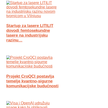
Startup za lasere LITILIT
dovodi femtosekundne
lasere na industrijsku
razinu…
Projekt CroQCI postavlja
temelje kvantno-sigurne
komunikacijske budućnosti