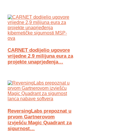
CARNET dodijelio ugovore
vrijedne 2,9 milijuna eura za
projekte unaprjeđenja…
ReversingLabs prepoznat u
prvom Gartnerovom
izvješću Magic Quadrant za
sigurnost…