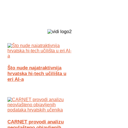
Biz Tech web portal powered by
Što nude najatraktivnija
hrvatska hi-tech učilišta u
eri AI-a
CARNET provodi analizu
neovlašteno objavljenih