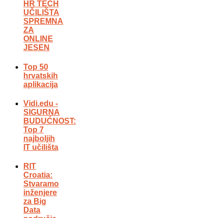
HR TECH
UČILIŠTA
SPREMNA
ZA
ONLINE
JESEN
Top 50
hrvatskih
aplikacija
Vidi.edu -
SIGURNA
BUDUĆNOST:
Top 7
najboljih
IT učilišta
RIT
Croatia:
Stvaramo
inženjere
za Big
Data