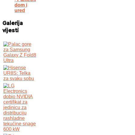
dom i
ured
Galerija
vijesti