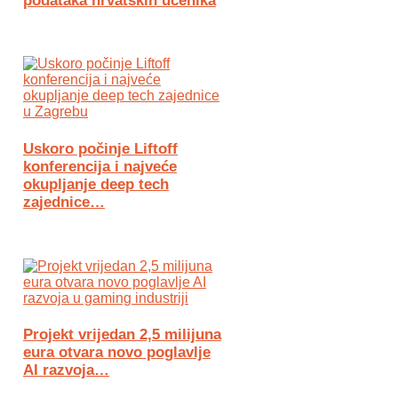
podataka hrvatskih učenika
Uskoro počinje Liftoff
konferencija i najveće
okupljanje deep tech
zajednice…
Projekt vrijedan 2,5 milijuna
eura otvara novo poglavlje
AI razvoja…