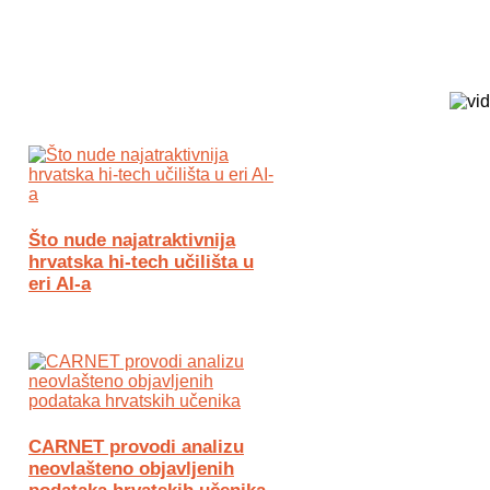
Biz Tech web portal powered by
Što nude najatraktivnija
hrvatska hi-tech učilišta u
eri AI-a
CARNET provodi analizu
neovlašteno objavljenih