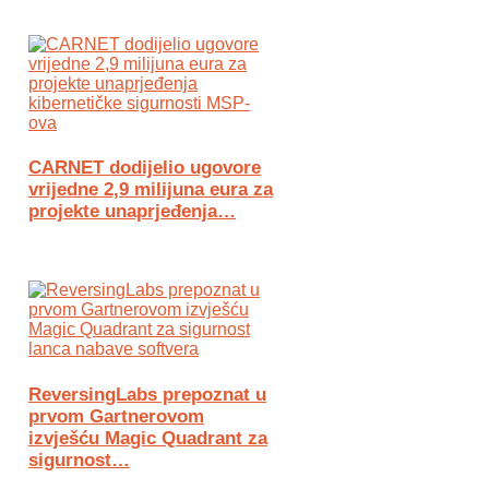
CARNET dodijelio ugovore
vrijedne 2,9 milijuna eura za
projekte unaprjeđenja…
ReversingLabs prepoznat u
prvom Gartnerovom
izvješću Magic Quadrant za
sigurnost…