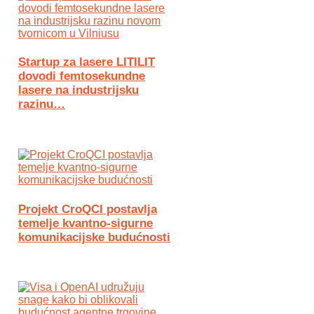
Startup za lasere LITILIT
dovodi femtosekundne
lasere na industrijsku
razinu…
Projekt CroQCI postavlja
temelje kvantno-sigurne
komunikacijske budućnosti