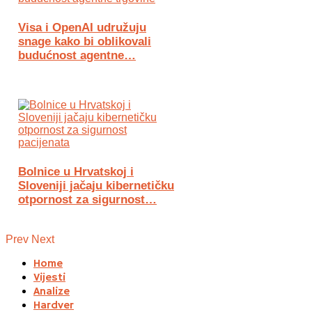
Visa i OpenAI udružuju
snage kako bi oblikovali
budućnost agentne…
Bolnice u Hrvatskoj i
Sloveniji jačaju kibernetičku
otpornost za sigurnost…
Prev
Next
Home
Vijesti
Analize
Hardver