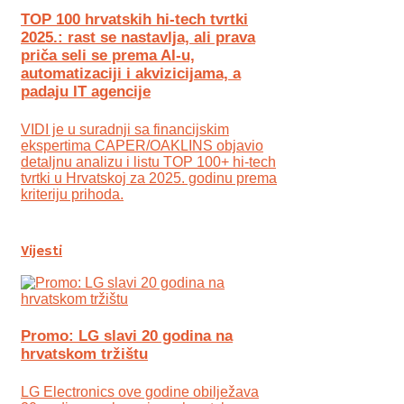
TOP 100 hrvatskih hi-tech tvrtki
2025.: rast se nastavlja, ali prava
priča seli se prema AI-u,
automatizaciji i akvizicijama, a
padaju IT agencije
VIDI je u suradnji sa financijskim
ekspertima CAPER/OAKLINS objavio
detaljnu analizu i listu TOP 100+ hi-tech
tvrtki u Hrvatskoj za 2025. godinu prema
kriteriju prihoda.
Vijesti
Promo: LG slavi 20 godina na
hrvatskom tržištu
LG Electronics ove godine obilježava