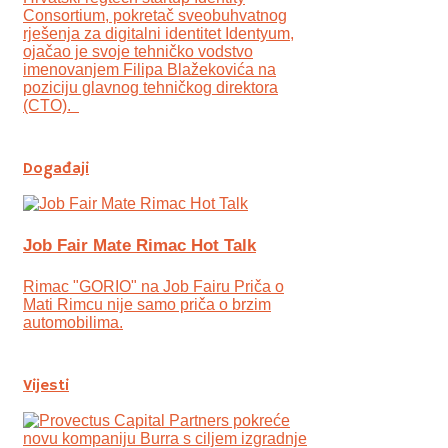
Consortium, pokretač sveobuhvatnog
rješenja za digitalni identitet Identyum,
ojаčao je svoje tehničko vodstvo
imenovanjem Filipa Blažekovića na
poziciju glavnog tehničkog direktora
(CTO).
Događaji
Job Fair Mate Rimac Hot Talk
Rimac "GORIO" na Job Fairu Priča o
Mati Rimcu nije samo priča o brzim
automobilima.
Vijesti