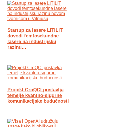
Startup za lasere LITILIT
dovodi femtosekundne
lasere na industrijsku
razinu…
Projekt CroQCI postavlja
temelje kvantno-sigurne
komunikacijske budućnosti