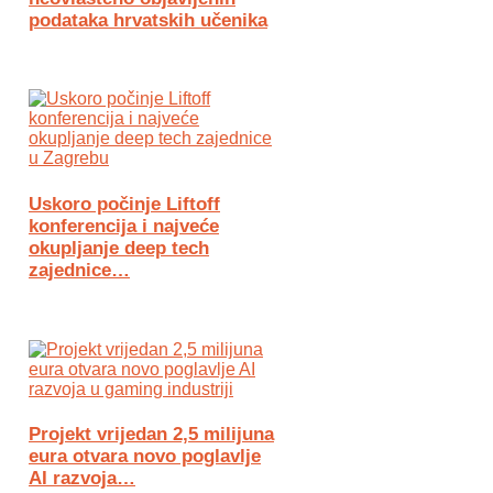
podataka hrvatskih učenika
Uskoro počinje Liftoff
konferencija i najveće
okupljanje deep tech
zajednice…
Projekt vrijedan 2,5 milijuna
eura otvara novo poglavlje
AI razvoja…