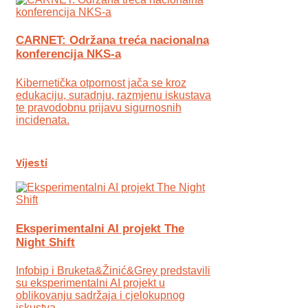
CARNET: Održana treća nacionalna
konferencija NKS-a
Kibernetička otpornost jača se kroz
edukaciju, suradnju, razmjenu iskustava
te pravodobnu prijavu sigurnosnih
incidenata.
Vijesti
Eksperimentalni AI projekt The
Night Shift
Infobip i Bruketa&Žinić&Grey predstavili
su eksperimentalni AI projekt u
oblikovanju sadržaja i cjelokupnog
iskustva.