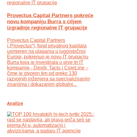
Provectus Capital Partners pokreće
novu kompaniju Burra s ciljem
izgradnje regionalne IT grupacije
Provectus Capital Partners
(„Provectus“), fond privatnog kapitala
usmjeren na ulaganja u jugoistočnoj
Europi, pokrenuo je novu IT grupaciju
Burra koja je investirala u prve tri IT
kompanije - Devōt, Tactu i CoreLine –
čime je stvoren tim od preko 130
razvojnih inženjera sa specijaliziranim
znanjima i dokazanim globalni...
Analize