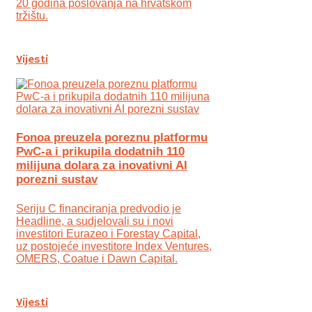
20 godina poslovanja na hrvatskom
tržištu.
Vijesti
Fonoa preuzela poreznu platformu
PwC-a i prikupila dodatnih 110
milijuna dolara za inovativni AI
porezni sustav
Seriju C financiranja predvodio je
Headline, a sudjelovali su i novi
investitori Eurazeo i Forestay Capital,
uz postojeće investitore Index Ventures,
OMERS, Coatue i Dawn Capital.
Vijesti