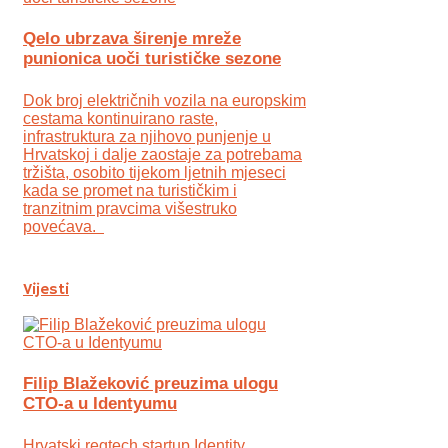
Qelo ubrzava širenje mreže
punionica uoči turističke sezone
Dok broj električnih vozila na europskim
cestama kontinuirano raste,
infrastruktura za njihovo punjenje u
Hrvatskoj i dalje zaostaje za potrebama
tržišta, osobito tijekom ljetnih mjeseci
kada se promet na turističkim i
tranzitnim pravcima višestruko
povećava.
Vijesti
Filip Blažeković preuzima ulogu
CTO-a u Identyumu
Hrvatski regtech startup Identity