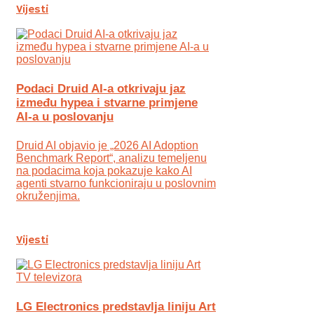
Vijesti
Podaci Druid AI-a otkrivaju jaz
između hypea i stvarne primjene
AI-a u poslovanju
Druid AI objavio je „2026 AI Adoption
Benchmark Report“, analizu temeljenu
na podacima koja pokazuje kako AI
agenti stvarno funkcioniraju u poslovnim
okruženjima.
Vijesti
LG Electronics predstavlja liniju Art