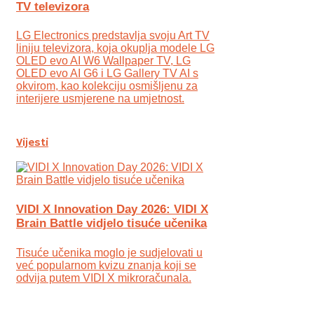
TV televizora
LG Electronics predstavlja svoju Art TV
liniju televizora, koja okuplja modele LG
OLED evo AI W6 Wallpaper TV, LG
OLED evo AI G6 i LG Gallery TV AI s
okvirom, kao kolekciju osmišljenu za
interijere usmjerene na umjetnost.
Vijesti
VIDI X Innovation Day 2026: VIDI X
Brain Battle vidjelo tisuće učenika
Tisuće učenika moglo je sudjelovati u
već popularnom kvizu znanja koji se
odvija putem VIDI X mikroračunala.