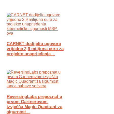
CARNET dodijelio ugovore
vrijedne 2,9 milijuna eura za
projekte unaprjeđenja…
ReversingLabs prepoznat u
prvom Gartnerovom
izvješću Magic Quadrant za
sigurnost…