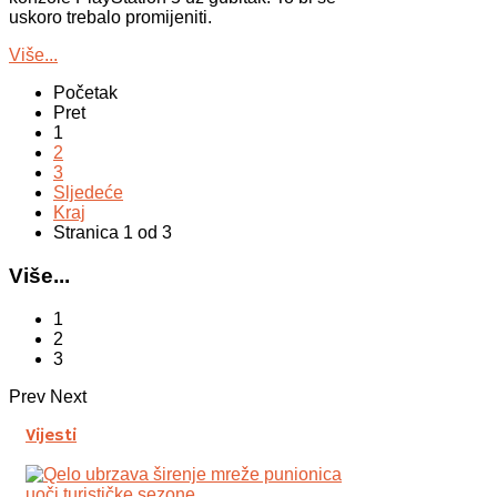
uskoro trebalo promijeniti.
Više...
Početak
Pret
1
2
3
Sljedeće
Kraj
Stranica 1 od 3
Više...
1
2
3
Prev
Next
Vijesti