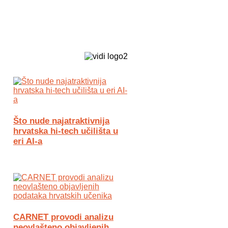
Biz Tech web portal powered by
Što nude najatraktivnija
hrvatska hi-tech učilišta u
eri AI-a
CARNET provodi analizu
neovlašteno objavljenih