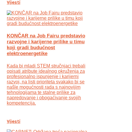
Vijesti
KONČAR na Job Fairu predstavio
razvojne i karijerne prilike u timu
koji gradi budućnost
elektroenergetike
Kada bi mladi STEM stručnjaci trebali
opisati atribute idealnog okruženja za
profesionalno ispunjenje i karijerni
razvoj, na listi prioriteta svakako bi se
našle mogućnosti rada s najnovijim
tehnologijama te stalne prilike za
napredovanje i obogaćivanje svojih
kompetencija.
Vijesti