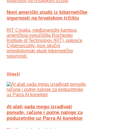
Novi američki studij iz kibernetičke
sigurnosti na hrvatskom tržištu
RIT Croatia, međunarodni kampus
američkog sveučilišta Rochester
Institute of Technology (RIT), pokreće
Cybersecurity, novi stručni
prijediplomski studij kibernetičke
sigurnosti.
Vijesti
AI alati sada mogu izrađivati
ponude, račune i putne naloge za
poduzetnike uz Parra AI konektor