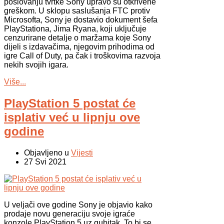
poslovanju tvrtke Sony upravo su otkrivene
greškom. U sklopu saslušanja FTC protiv
Microsofta, Sony je dostavio dokument šefa
PlayStationa, Jima Ryana, koji uključuje
cenzurirane detalje o maržama koje Sony
dijeli s izdavačima, njegovim prihodima od
igre Call of Duty, pa čak i troškovima razvoja
nekih svojih igara.
Više...
PlayStation 5 postat će
isplativ već u lipnju ove
godine
Objavljeno u
Vijesti
27 Svi 2021
U veljači ove godine Sony je objavio kako
prodaje novu generaciju svoje igraće
konzole PlayStation 5 uz gubitak. To bi se