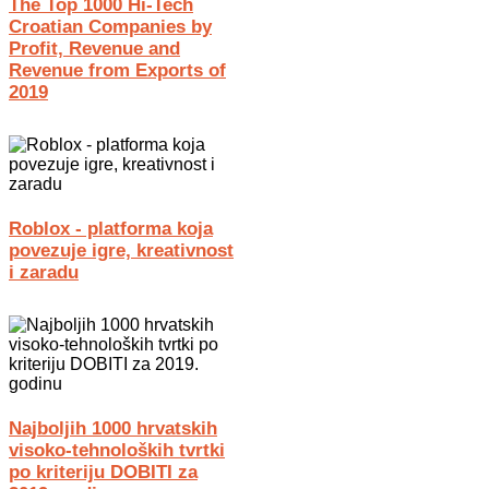
The Top 1000 Hi-Tech
Croatian Companies by
Profit, Revenue and
Revenue from Exports of
2019
Roblox - platforma koja
povezuje igre, kreativnost
i zaradu
Najboljih 1000 hrvatskih
visoko-tehnoloških tvrtki
po kriteriju DOBITI za