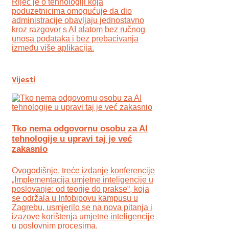
Riječ je o tehnologiji koja
poduzetnicima omogućuje da dio
administracije obavljaju jednostavno
kroz razgovor s AI alatom bez ručnog
unosa podataka i bez prebacivanja
između više aplikacija.
Vijesti
Tko nema odgovornu osobu za AI
tehnologije u upravi taj je već
zakasnio
Ovogodišnje, treće izdanje konferencije
„Implementacija umjetne inteligencije u
poslovanje: od teorije do prakse“, koja
se održala u Infobipovu kampusu u
Zagrebu, usmjerilo se na nova pitanja i
izazove korištenja umjetne inteligencije
u poslovnim procesima.