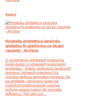
Vijesti
Hrvatska arhitektica lansirala
globalnu AI platformu za dizajn
rasvjete - Archlior
U suvremenoj arhitekturi inspiracija
često dolazi iz vrhunskih realiziranih
projekata – hotela, restorana, poslovnih
prostora i privatnih interijera čija
rasvjeta definira atmosferu prostora. No
za arhitekte i dizajnere jedan od
najčešćih profesionalnih izazova
počinje upravo nakon što pronađu
referencu. Tko stoji iza ...