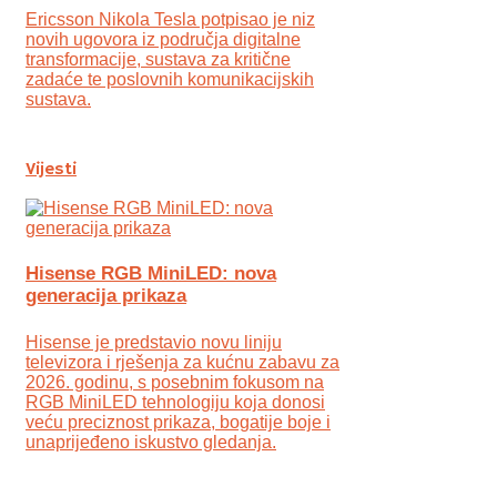
Ericsson Nikola Tesla potpisao je niz
novih ugovora iz područja digitalne
transformacije, sustava za kritične
zadaće te poslovnih komunikacijskih
sustava.
Vijesti
Hisense RGB MiniLED: nova
generacija prikaza
Hisense je predstavio novu liniju
televizora i rješenja za kućnu zabavu za
2026. godinu, s posebnim fokusom na
RGB MiniLED tehnologiju koja donosi
veću preciznost prikaza, bogatije boje i
unaprijeđeno iskustvo gledanja.