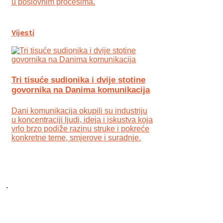
u poslovnim procesima.
Vijesti
Tri tisuće sudionika i dvije stotine
govornika na Danima komunikacija
Dani komunikacija okupili su industriju
u koncentraciji ljudi, ideja i iskustva koja
vrlo brzo podiže razinu struke i pokreće
konkretne teme, smjerove i suradnje.
.