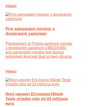
Vijesti
Prvi samostalni monitor s
dvostranim zaslonom
Predstavljen je Philips poslovni monitor
s dvostranim zaslonom 24B2D5300,
prvi samostalni monitor koji donosi
jedinstven koncept dual screen dizajna.
Vijesti
Novi ugovori Ericssona Nikole
Tesle vrijedni više od 24 milijuna
eura