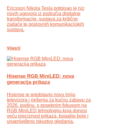
Ericsson Nikola Tesla potpisao je niz
novih ugovora iz područja digitalne
transformacije, sustava za kritične
zadaće te poslovnih komunikacijskih
sustava.
Vijesti
Hisense RGB MiniLED: nova
generacija prikaza
Hisense je predstavio novu liniju
televizora i rješenja za kućnu zabavu za
2026. godinu, s posebnim fokusom na
RGB MiniLED tehnologiju koja donosi
veću preciznost prikaza, bogatije boje i
unaprijeđeno iskustvo gledanja.