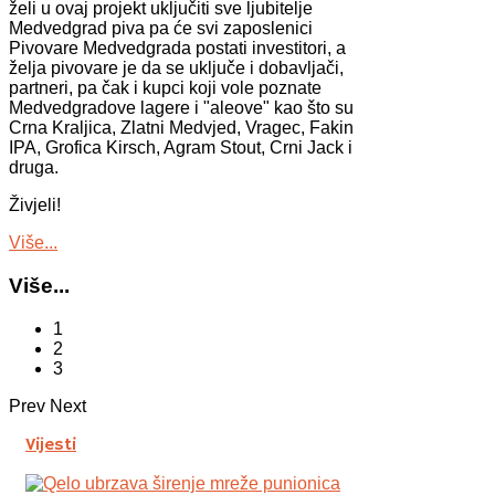
želi u ovaj projekt uključiti sve ljubitelje
Medvedgrad piva pa će svi zaposlenici
Pivovare Medvedgrada postati investitori, a
želja pivovare je da se uključe i dobavljači,
partneri, pa čak i kupci koji vole poznate
Medvedgradove lagere i "aleove" kao što su
Crna Kraljica, Zlatni Medvjed, Vragec, Fakin
IPA, Grofica Kirsch, Agram Stout, Crni Jack i
druga.
Živjeli!
Više...
Više...
1
2
3
Prev
Next
Vijesti