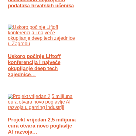
podataka hrvatskih učenika
Uskoro počinje Liftoff
konferencija i najveće
okupljanje deep tech
zajednice…
Projekt vrijedan 2,5 milijuna
eura otvara novo poglavlje
AI razvoja…