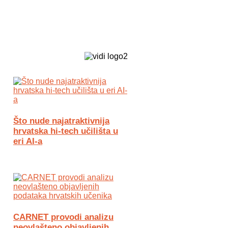
Biz Tech web portal powered by
Što nude najatraktivnija
hrvatska hi-tech učilišta u
eri AI-a
CARNET provodi analizu
neovlašteno objavljenih