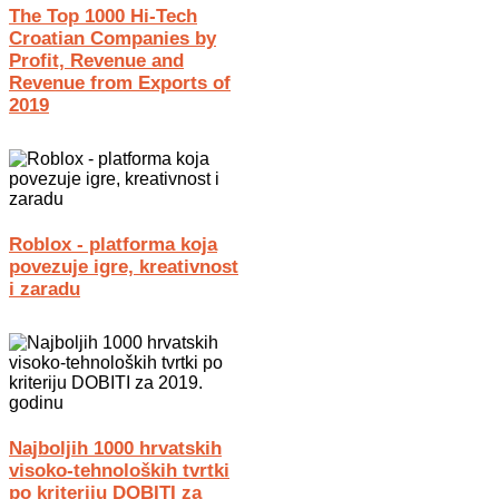
The Top 1000 Hi-Tech
Croatian Companies by
Profit, Revenue and
Revenue from Exports of
2019
Roblox - platforma koja
povezuje igre, kreativnost
i zaradu
Najboljih 1000 hrvatskih
visoko-tehnoloških tvrtki
po kriteriju DOBITI za