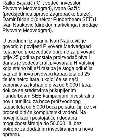
Ratko Bajakić (ICF, vodeći investitor
Pivovare Medvedgrad), Ivana Gažić
(predsjednica uprave Zagrebačke burze),
Damir Bićanić (direktor Funderbeam SEE) i
Ivan Nauković (direktor marketinga i prodaje
Pivovare Medvedgrad).
U uvodnom izlaganju Ivan Nauković je
govorio o povijesti Pivovare Medvedgrad
koja je od proizvođača opreme za pivovare
prije 25 godina postala proizvođač piva i
danas je vodeća craft pivovara u Hrvatskoj
koja stalno bilježi rast pa je stoga odlučila
sagraditi novu pivovaru kapaciteta od 25
tisuća hektolitara u kojoj će se naći
varionica za kuhanje piva od 6.000 litara,
dok će se sredstvima prikupljenim
Funderbeam SEE kampanjom investirati u
novu punilicu za boce proizvodnopg
kapaciteta od 5.000 boca po satu, čiji će svi
procesi biti će kompjuterski vođeni. Na
novoj lokaciji postojat će i dodatna
mogućnost širenja do 50.000 HL bez
potrebe za dodatnim investiranjem u novu
opremu.