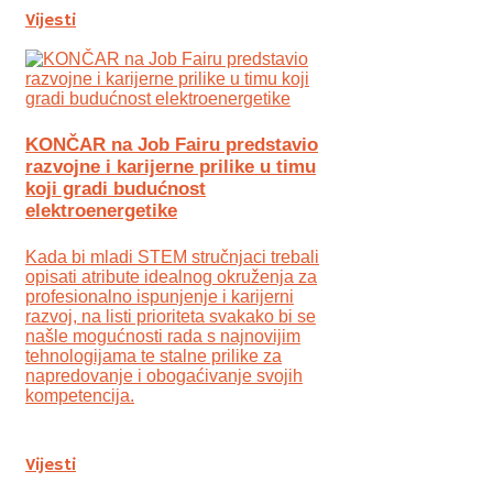
Vijesti
KONČAR na Job Fairu predstavio
razvojne i karijerne prilike u timu
koji gradi budućnost
elektroenergetike
Kada bi mladi STEM stručnjaci trebali
opisati atribute idealnog okruženja za
profesionalno ispunjenje i karijerni
razvoj, na listi prioriteta svakako bi se
našle mogućnosti rada s najnovijim
tehnologijama te stalne prilike za
napredovanje i obogaćivanje svojih
kompetencija.
Vijesti