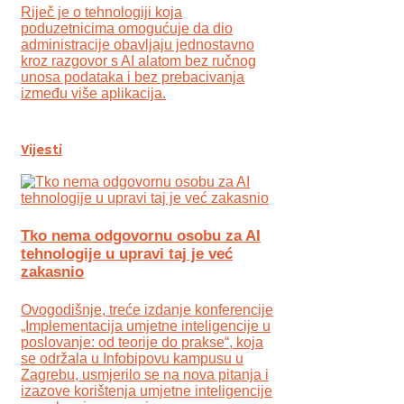
Riječ je o tehnologiji koja
poduzetnicima omogućuje da dio
administracije obavljaju jednostavno
kroz razgovor s AI alatom bez ručnog
unosa podataka i bez prebacivanja
između više aplikacija.
Vijesti
Tko nema odgovornu osobu za AI
tehnologije u upravi taj je već
zakasnio
Ovogodišnje, treće izdanje konferencije
„Implementacija umjetne inteligencije u
poslovanje: od teorije do prakse“, koja
se održala u Infobipovu kampusu u
Zagrebu, usmjerilo se na nova pitanja i
izazove korištenja umjetne inteligencije