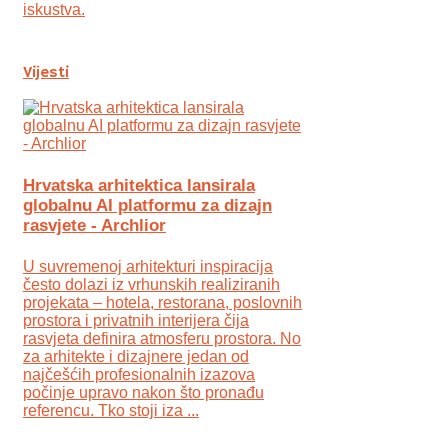
iskustva.
Vijesti
Hrvatska arhitektica lansirala
globalnu AI platformu za dizajn
rasvjete - Archlior
U suvremenoj arhitekturi inspiracija
često dolazi iz vrhunskih realiziranih
projekata – hotela, restorana, poslovnih
prostora i privatnih interijera čija
rasvjeta definira atmosferu prostora. No
za arhitekte i dizajnere jedan od
najčešćih profesionalnih izazova
počinje upravo nakon što pronađu
referencu. Tko stoji iza ...