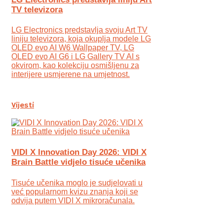
TV televizora
LG Electronics predstavlja svoju Art TV
liniju televizora, koja okuplja modele LG
OLED evo AI W6 Wallpaper TV, LG
OLED evo AI G6 i LG Gallery TV AI s
okvirom, kao kolekciju osmišljenu za
interijere usmjerene na umjetnost.
Vijesti
VIDI X Innovation Day 2026: VIDI X
Brain Battle vidjelo tisuće učenika
Tisuće učenika moglo je sudjelovati u
već popularnom kvizu znanja koji se
odvija putem VIDI X mikroračunala.