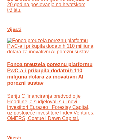
20 godina poslovanja na hrvatskom
tržištu.
Vijesti
Fonoa preuzela poreznu platformu
PwC-a i prikupila dodatnih 110
milijuna dolara za inovativni AI
porezni sustav
Seriju C financiranja predvodio je
Headline, a sudjelovali su i novi
investitori Eurazeo i Forestay Capital,
uz postojeće investitore Index Ventures,
OMERS, Coatue i Dawn Capital.
Vijesti