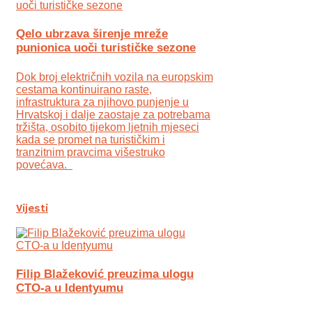
Qelo ubrzava širenje mreže
punionica uoči turističke sezone
Dok broj električnih vozila na europskim
cestama kontinuirano raste,
infrastruktura za njihovo punjenje u
Hrvatskoj i dalje zaostaje za potrebama
tržišta, osobito tijekom ljetnih mjeseci
kada se promet na turističkim i
tranzitnim pravcima višestruko
povećava.
Vijesti
Filip Blažeković preuzima ulogu
CTO-a u Identyumu