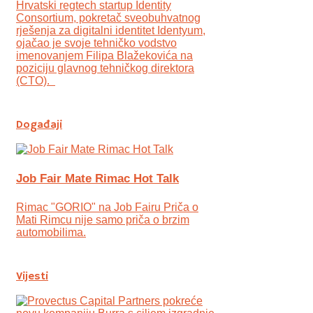
Hrvatski regtech startup Identity
Consortium, pokretač sveobuhvatnog
rješenja za digitalni identitet Identyum,
ojаčao je svoje tehničko vodstvo
imenovanjem Filipa Blažekovića na
poziciju glavnog tehničkog direktora
(CTO).
Događaji
Job Fair Mate Rimac Hot Talk
Rimac "GORIO" na Job Fairu Priča o
Mati Rimcu nije samo priča o brzim
automobilima.
Vijesti