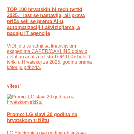
TOP 100 hrvatskih hi-tech tvrtki
2025.: rast se nastavlja, ali prava
priča seli se prema AI-u,
automatizaciji i akvizicijama, a
padaju IT agencije
VIDI je u suradnji sa financijskim
ekspertima CAPER/OAKLINS objavio
detaljnu analizu i listu TOP 100+ hi-tech
tvrtki u Hrvatskoj za 2025. godinu prema
kriteriju prihoda.
Vijesti
Promo: LG slavi 20 godina na
hrvatskom tržištu
LG Electronics ove godine obilježava