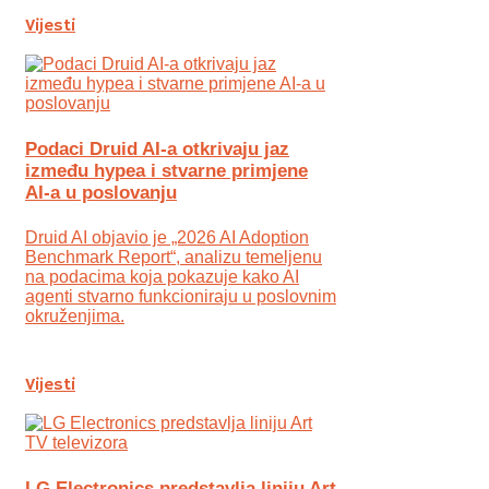
Vijesti
Podaci Druid AI-a otkrivaju jaz
između hypea i stvarne primjene
AI-a u poslovanju
Druid AI objavio je „2026 AI Adoption
Benchmark Report“, analizu temeljenu
na podacima koja pokazuje kako AI
agenti stvarno funkcioniraju u poslovnim
okruženjima.
Vijesti
LG Electronics predstavlja liniju Art