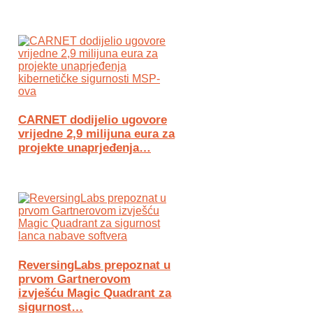
CARNET dodijelio ugovore
vrijedne 2,9 milijuna eura za
projekte unaprjeđenja…
ReversingLabs prepoznat u
prvom Gartnerovom
izvješću Magic Quadrant za
sigurnost…