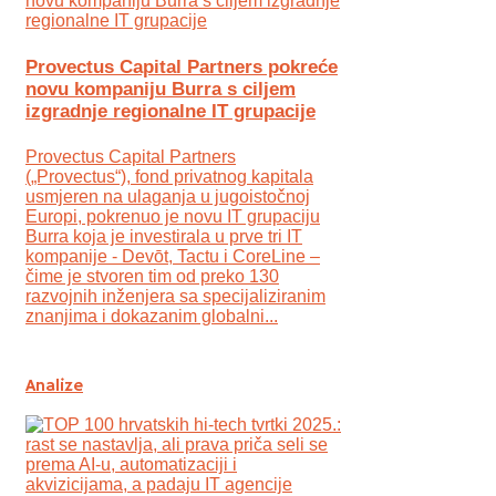
Provectus Capital Partners pokreće
novu kompaniju Burra s ciljem
izgradnje regionalne IT grupacije
Provectus Capital Partners
(„Provectus“), fond privatnog kapitala
usmjeren na ulaganja u jugoistočnoj
Europi, pokrenuo je novu IT grupaciju
Burra koja je investirala u prve tri IT
kompanije - Devōt, Tactu i CoreLine –
čime je stvoren tim od preko 130
razvojnih inženjera sa specijaliziranim
znanjima i dokazanim globalni...
Analize