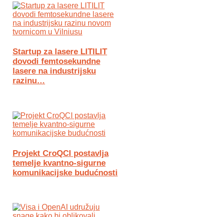
Startup za lasere LITILIT
dovodi femtosekundne
lasere na industrijsku
razinu…
Projekt CroQCI postavlja
temelje kvantno-sigurne
komunikacijske budućnosti