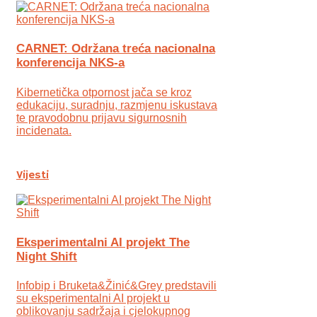
CARNET: Održana treća nacionalna
konferencija NKS-a
Kibernetička otpornost jača se kroz
edukaciju, suradnju, razmjenu iskustava
te pravodobnu prijavu sigurnosnih
incidenata.
Vijesti
Eksperimentalni AI projekt The
Night Shift
Infobip i Bruketa&Žinić&Grey predstavili
su eksperimentalni AI projekt u
oblikovanju sadržaja i cjelokupnog