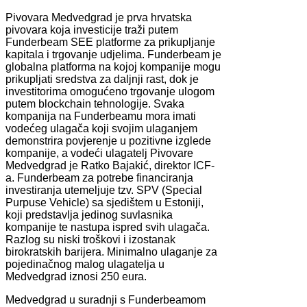
Pivovara Medvedgrad je prva hrvatska
pivovara koja investicije traži putem
Funderbeam SEE platforme za prikupljanje
kapitala i trgovanje udjelima. Funderbeam je
globalna platforma na kojoj kompanije mogu
prikupljati sredstva za daljnji rast, dok je
investitorima omogućeno trgovanje ulogom
putem blockchain tehnologije. Svaka
kompanija na Funderbeamu mora imati
vodećeg ulagača koji svojim ulaganjem
demonstrira povjerenje u pozitivne izglede
kompanije, a vodeći ulagatelj Pivovare
Medvedgrad je Ratko Bajakić, direktor ICF-
a. Funderbeam za potrebe financiranja
investiranja utemeljuje tzv. SPV (Special
Purpuse Vehicle) sa sjedištem u Estoniji,
koji predstavlja jedinog suvlasnika
kompanije te nastupa ispred svih ulagača.
Razlog su niski troškovi i izostanak
birokratskih barijera. Minimalno ulaganje za
pojedinačnog malog ulagatelja u
Medvedgrad iznosi 250 eura.
Medvedgrad u suradnji s Funderbeamom