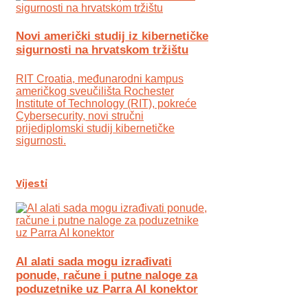
Novi američki studij iz kibernetičke
sigurnosti na hrvatskom tržištu
RIT Croatia, međunarodni kampus
američkog sveučilišta Rochester
Institute of Technology (RIT), pokreće
Cybersecurity, novi stručni
prijediplomski studij kibernetičke
sigurnosti.
Vijesti
AI alati sada mogu izrađivati
ponude, račune i putne naloge za
poduzetnike uz Parra AI konektor