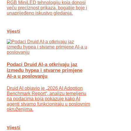
RGB MiniLED tehnologiju koja donosi
veću preciznost prikaza, bogatije boje i
unaprijeđeno iskustvo gledanja.
Vijesti
Podaci Druid AI-a otkrivaju jaz
između hypea i stvarne primjene
AI-a u poslovanju
Druid AI objavio je „2026 AI Adoption
Benchmark Report“, analizu temeljenu
na podacima koja pokazuje kako AI
agenti stvarno funkcioniraju u poslovnim
okruženjima.
Vijesti