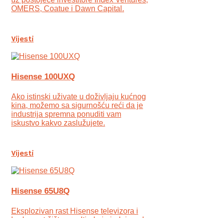
OMERS, Coatue i Dawn Capital.
Vijesti
Hisense 100UXQ
Ako istinski uživate u doživljaju kućnog
kina, možemo sa sigurnošću reći da je
industrija spremna ponuditi vam
iskustvo kakvo zaslužujete.
Vijesti
Hisense 65U8Q
Eksplozivan rast Hisense televizora i