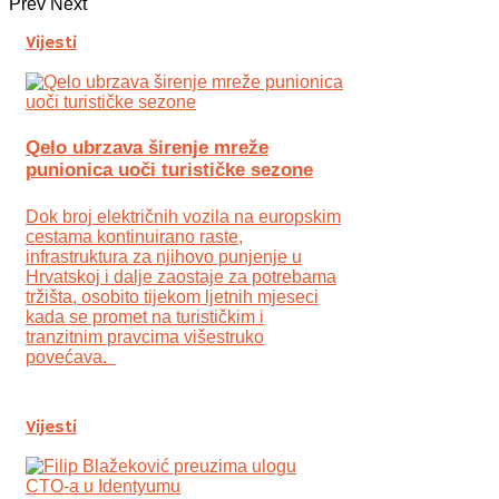
Prev
Next
Vijesti
Qelo ubrzava širenje mreže
punionica uoči turističke sezone
Dok broj električnih vozila na europskim
cestama kontinuirano raste,
infrastruktura za njihovo punjenje u
Hrvatskoj i dalje zaostaje za potrebama
tržišta, osobito tijekom ljetnih mjeseci
kada se promet na turističkim i
tranzitnim pravcima višestruko
povećava.
Vijesti