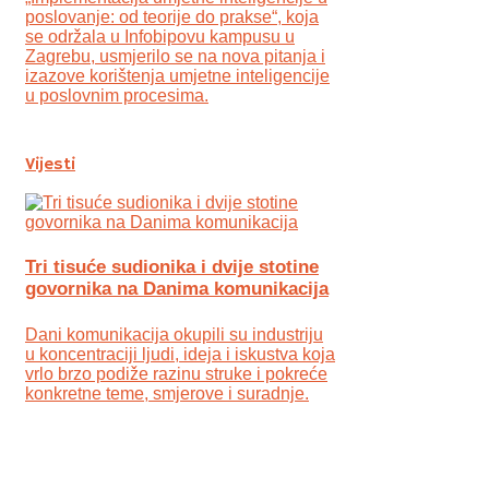
poslovanje: od teorije do prakse“, koja
se održala u Infobipovu kampusu u
Zagrebu, usmjerilo se na nova pitanja i
izazove korištenja umjetne inteligencije
u poslovnim procesima.
Vijesti
Tri tisuće sudionika i dvije stotine
govornika na Danima komunikacija
Dani komunikacija okupili su industriju
u koncentraciji ljudi, ideja i iskustva koja
vrlo brzo podiže razinu struke i pokreće
konkretne teme, smjerove i suradnje.