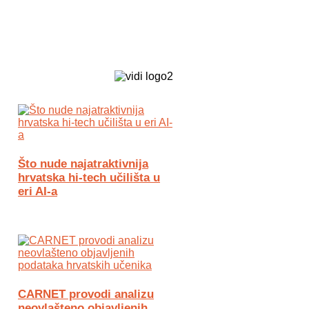
Biz Tech web portal powered by
Što nude najatraktivnija
hrvatska hi-tech učilišta u
eri AI-a
CARNET provodi analizu
neovlašteno objavljenih