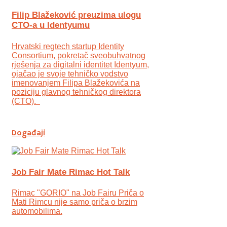
Filip Blažeković preuzima ulogu
CTO-a u Identyumu
Hrvatski regtech startup Identity
Consortium, pokretač sveobuhvatnog
rješenja za digitalni identitet Identyum,
ojаčao je svoje tehničko vodstvo
imenovanjem Filipa Blažekovića na
poziciju glavnog tehničkog direktora
(CTO).
Događaji
Job Fair Mate Rimac Hot Talk
Rimac "GORIO" na Job Fairu Priča o
Mati Rimcu nije samo priča o brzim
automobilima.