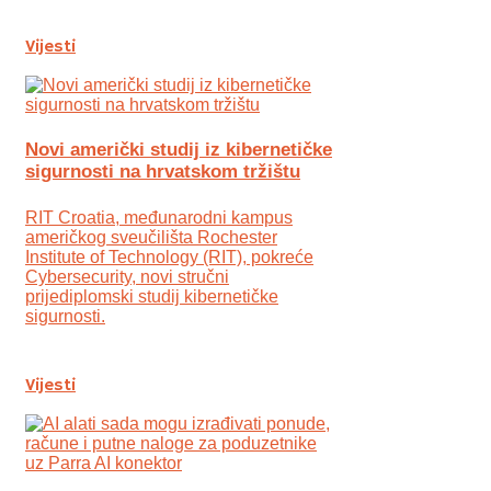
Vijesti
Novi američki studij iz kibernetičke
sigurnosti na hrvatskom tržištu
RIT Croatia, međunarodni kampus
američkog sveučilišta Rochester
Institute of Technology (RIT), pokreće
Cybersecurity, novi stručni
prijediplomski studij kibernetičke
sigurnosti.
Vijesti