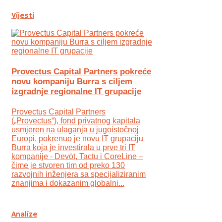
Vijesti
Provectus Capital Partners pokreće
novu kompaniju Burra s ciljem
izgradnje regionalne IT grupacije
Provectus Capital Partners
(„Provectus“), fond privatnog kapitala
usmjeren na ulaganja u jugoistočnoj
Europi, pokrenuo je novu IT grupaciju
Burra koja je investirala u prve tri IT
kompanije - Devōt, Tactu i CoreLine –
čime je stvoren tim od preko 130
razvojnih inženjera sa specijaliziranim
znanjima i dokazanim globalni...
Analize