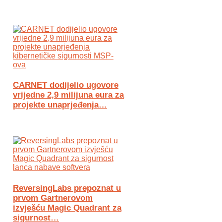
CARNET dodijelio ugovore
vrijedne 2,9 milijuna eura za
projekte unaprjeđenja…
ReversingLabs prepoznat u
prvom Gartnerovom
izvješću Magic Quadrant za
sigurnost…