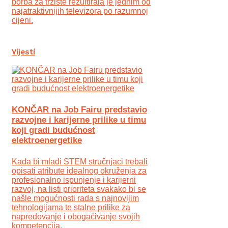
borba za tržište rezultirala je jednim od
najatraktivnijih televizora po razumnoj
cijeni.
Vijesti
KONČAR na Job Fairu predstavio
razvojne i karijerne prilike u timu
koji gradi budućnost
elektroenergetike
Kada bi mladi STEM stručnjaci trebali
opisati atribute idealnog okruženja za
profesionalno ispunjenje i karijerni
razvoj, na listi prioriteta svakako bi se
našle mogućnosti rada s najnovijim
tehnologijama te stalne prilike za
napredovanje i obogaćivanje svojih
kompetencija.