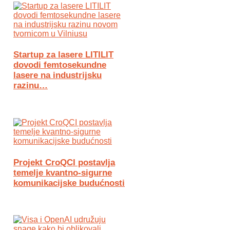
Startup za lasere LITILIT
dovodi femtosekundne
lasere na industrijsku
razinu…
Projekt CroQCI postavlja
temelje kvantno-sigurne
komunikacijske budućnosti