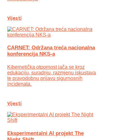
Vijesti
CARNET: Održana treća nacionalna
konferencija NKS-a
Kibernetička otpornost jača se kroz
edukaciju, suradnju, razmjenu iskustava
te pravodobnu prijavu sigurnosnih
incidenata.
Vijesti
Eksperimentalni AI projekt The
Night Shift