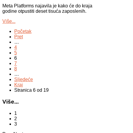
Meta Platforms najavila je kako će do kraja
godine otpustiti deset tisuća zaposlenih.
Više...
Početak
Pret
…
4
5
6
7
8
…
Sljedeće
Kraj
Stranica 6 od 19
Više...
1
2
3