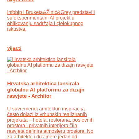
Infobip i Bruketa&Žinić&Grey predstavili
su eksperimentalni AI projekt u
oblikovanju sadržaja i cjelokupnog
iskustva.
Vijesti
Hrvatska arhitektica lansirala
globalnu AI platformu za dizajn
rasvjete - Archlior
U suvremenoj arhitekturi inspiracija
često dolazi iz vrhunskih realiziranih
projekata – hotela, restorana, poslovnih
prostora i privatnih interijera čija
rasvjeta definira atmosferu prostora. No
za arhitekte i dizajnere jedan od