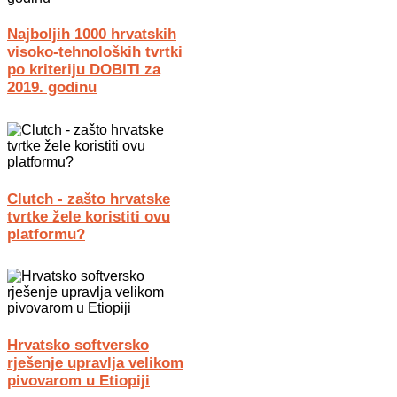
Najboljih 1000 hrvatskih
visoko-tehnoloških tvrtki
po kriteriju DOBITI za
2019. godinu
Clutch - zašto hrvatske
tvrtke žele koristiti ovu
platformu?
Hrvatsko softversko
rješenje upravlja velikom
pivovarom u Etiopiji