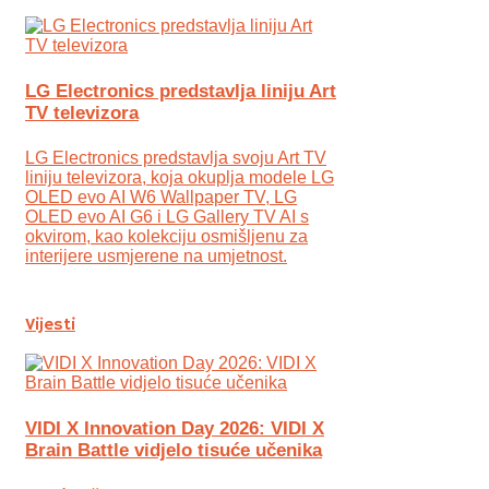
LG Electronics predstavlja liniju Art
TV televizora
LG Electronics predstavlja svoju Art TV
liniju televizora, koja okuplja modele LG
OLED evo AI W6 Wallpaper TV, LG
OLED evo AI G6 i LG Gallery TV AI s
okvirom, kao kolekciju osmišljenu za
interijere usmjerene na umjetnost.
Vijesti
VIDI X Innovation Day 2026: VIDI X
Brain Battle vidjelo tisuće učenika