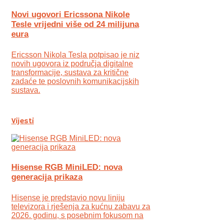
Novi ugovori Ericssona Nikole
Tesle vrijedni više od 24 milijuna
eura
Ericsson Nikola Tesla potpisao je niz
novih ugovora iz područja digitalne
transformacije, sustava za kritične
zadaće te poslovnih komunikacijskih
sustava.
Vijesti
Hisense RGB MiniLED: nova
generacija prikaza
Hisense je predstavio novu liniju
televizora i rješenja za kućnu zabavu za
2026. godinu, s posebnim fokusom na