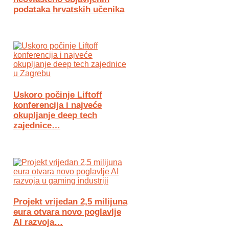
podataka hrvatskih učenika
Uskoro počinje Liftoff
konferencija i najveće
okupljanje deep tech
zajednice…
Projekt vrijedan 2,5 milijuna
eura otvara novo poglavlje
AI razvoja…