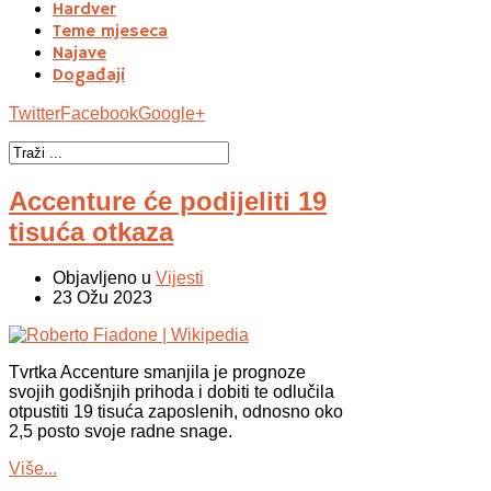
Hardver
Teme mjeseca
Najave
Događaji
Twitter
Facebook
Google+
Accenture će podijeliti 19
tisuća otkaza
Objavljeno u
Vijesti
23 Ožu 2023
Tvrtka Accenture smanjila je prognoze
svojih godišnjih prihoda i dobiti te odlučila
otpustiti 19 tisuća zaposlenih, odnosno oko
2,5 posto svoje radne snage.
Više...