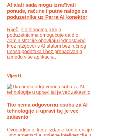
AI alati sada mogu izrađivati
ponude, račune i putne naloge za
poduzetnike uz Parra AI konektor
Riječ je o tehnologiji koja
poduzetnicima omogućuje da dio
administracije obavljaju jednostavno
kroz razgovor s AI alatom bez ručnog
unosa podataka i bez prebacivanja
između više aplikacija.
Vijesti
Tko nema odgovornu osobu za AI
tehnologije u upravi taj je već
zakasnio
Ovogodišnje, treće izdanje konferencije
„Implementacija umjetne inteligencije u