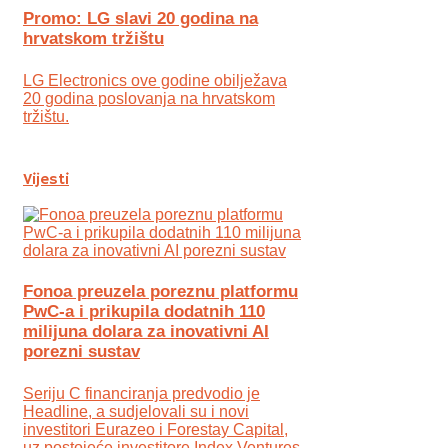
Promo: LG slavi 20 godina na
hrvatskom tržištu
LG Electronics ove godine obilježava
20 godina poslovanja na hrvatskom
tržištu.
Vijesti
Fonoa preuzela poreznu platformu
PwC-a i prikupila dodatnih 110
milijuna dolara za inovativni AI
porezni sustav
Seriju C financiranja predvodio je
Headline, a sudjelovali su i novi
investitori Eurazeo i Forestay Capital,
uz postojeće investitore Index Ventures,