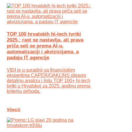
TOP 100 hrvatskih hi-tech tvrtki
2025.: rast se nastavlja, ali prava
priča seli se prema AI-u,
automatizaciji i akvizicijama, a
padaju IT agencije
VIDI je u suradnji sa financijskim
ekspertima CAPER/OAKLINS objavio
detaljnu analizu i listu TOP 100+ hi-tech
tvrtki u Hrvatskoj za 2025. godinu prema
kriteriju prihoda.
Vijesti